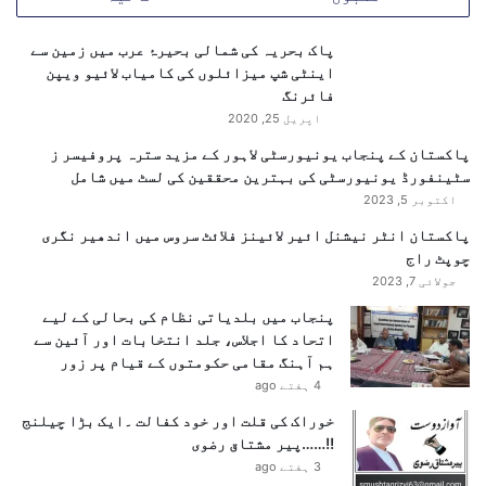
ن
ن
میں، سائبر سکیورٹی کے اصولوں پر سختی سے عمل کرنا ہی
غ
پاک بحریہ کی شمالی بحیرۂ عرب میں زمین سے
ملک کے دفاع کے لیے اولین ضرورت ہے۔
ض
اینٹی شپ میزائلوں کی کامیاب لائیو ویپن
ب
فائرنگ
ل
اپریل 25, 2020
ل
پاکستان کے پنجاب یونیورسٹی لاہور کے مزید سترہ پروفیسر ز
ح
سٹینفورڈ یونیورسٹی کی بہترین محققین کی لسٹ میں شامل
ق
اکتوبر 5, 2023
ک
ی
پاکستان انٹر نیشنل ائیر لائینز فلائٹ سروس میں اندھیر نگری
ت
چوپٹ راج
ا
جولائی 7, 2023
ز
پنجاب میں بلدیاتی نظام کی بحالی کے لیے
ہ
اتحاد کا اجلاس، جلد انتخابات اور آئین سے
ص
ہم آہنگ مقامی حکومتوں کے قیام پر زور
و
4 ہفتے ago
ر
ت
خوراک کی قلت اور خود کفالت ۔ایک بڑا چیلنج
ح
!!……پیر مشتاق رضوی
ا
3 ہفتے ago
ل