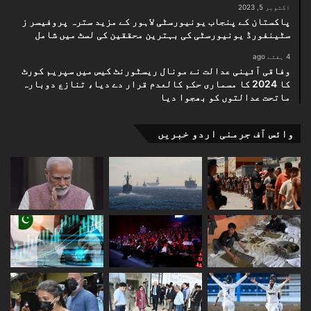
اکتوبر 5, 2023
پاکستان کے پنجاب یونیورسٹی لاہور کے مزید سترہ پروفیسر ز
سٹینفورڈ یونیورسٹی کی بہترین محققین کی لسٹ میں شامل
4 ہفتے ago
وفاقی آئینی عدالت نے مونال ریسٹورنٹ کیس میں سپریم کورٹ
کا 2024 کا مسماری حکم کالعدم قرار دے دیا، تنازع دوبارہ
ماتحت عدالتوں کو بھجوا دیا
وائس آف جرمنی اردو خبریں