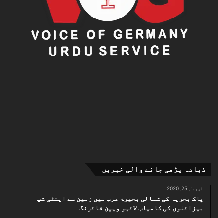
ذیادہ پڑھی جانے والی خبریں
اپریل 25, 2020
پاک بحریہ کی شمالی بحیرۂ عرب میں زمین سے اینٹی شپ
میزائلوں کی کامیاب لائیو ویپن فائرنگ