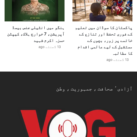
پاکستان کا سوڈان میں تعلیم
ہنگو میں انٹیلی جنس بیسڈ
کے فوری تحفظ اور تنازع کے
آپریشن، 7 خوارج ہلاک، کیپٹن
خاتمے پر زور، بچوں کے
حمزہ اکرم شہید
مستقبل کے لیے عالمی اقدام
13 گھنٹے ago
کا مطالبہ
13 گھنٹے ago
آزادیٴ صحافت ، جمہوریت ، وطن