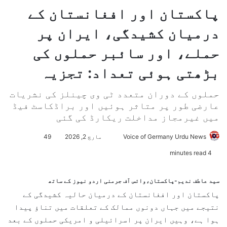
پاکستان اور افغانستان کے
درمیان کشیدگی، ایران پر
حملے، اور سائبر حملوں کی
بڑھتی ہوئی تعداد: تجزیہ
حملوں کے دوران متعدد ٹی وی چینلز کی نشریات
عارضی طور پر متاثر ہوئیں اور براڈکاسٹ فیڈ
میں غیرمجاز مداخلت ریکارڈ کی گئی
Voice of Germany Urdu News
S
مارچ 2, 2026
49
e
4 minutes read
n
d
سید عاطف ندیم-پاکستان،وائس آف جرمنی اردو نیوز کے ساتھ
a
پاکستان اور افغانستان کے درمیان حالیہ کشیدگی کے
n
نتیجے میں جہاں دونوں ممالک کے تعلقات میں تناؤ پیدا
e
ہوا ہے، وہیں ایران پر اسرائیلی و امریکی حملوں کے بعد
m