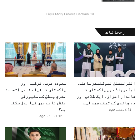
Liqui Moly Lahore German Oil
رجحانات
انٹرنیشنل نیوکلیئر سائنس
سعودی عرب، ترکیہ اور
اولمپیاڈ میں پاکستان کا
پاکستان کا نیا دفاعی اتحاد:
شاندار اعزاز، ایک طلائی اور
مشرقِ وسطیٰ کے سکیورٹی
دو چاندی کے تمغے جیت لیے
منظرنامے میں کیا بدل سکتا
ہے؟
12 گھنٹے ago
12 گھنٹے ago