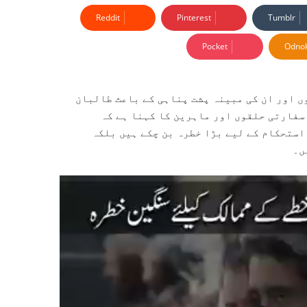
Reddit
Pinterest
Tumblr
Pocket
Odnok
 اور ان کی مبینہ پشت پناہی کے باعث طالبان
سفارتی حلقوں اور ماہرین کا کہنا ہے کہ
استحکام کے لیے بڑا خطرہ بن چکے ہیں بلکہ
ں۔