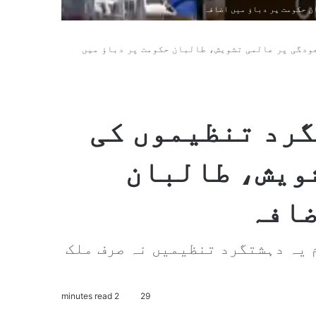
 حکومت پر دباؤ میں اضافہ
ودگی پر عالمی تشویش، طالبان حکومت پر دباؤ میں
رد تنظیموں کی
ویش، طالبان
ضافہ
 یہ دہشتگرد تنظیمیں نہ صرف ملک
2 minutes read
29