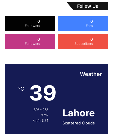
Follow Us
0
0
Followers
Fans
0
0
Followers
Subscribers
Weather
39
℃
Lahore
39º - 28º
37%
3.71 km/h
Scattered Clouds