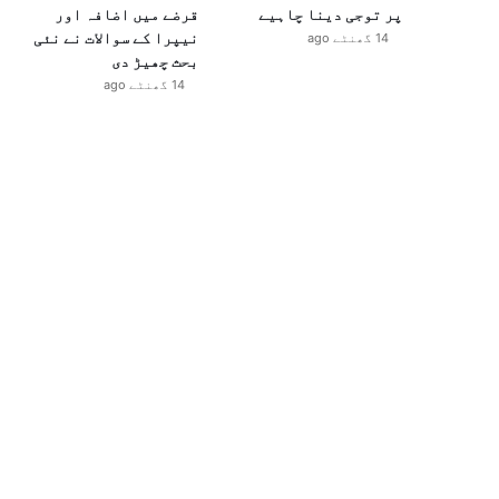
پر توجی دینا چاہیے
قرضے میں اضافہ اور
نیپرا کے سوالات نے نئی
14 گھنٹے ago
بحث چھیڑ دی
14 گھنٹے ago