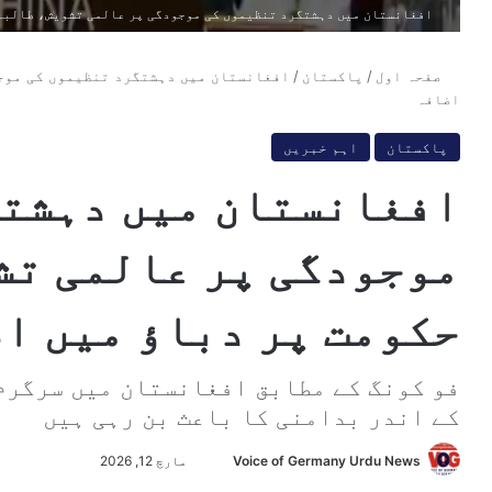
افغانستان میں دہشتگرد تنظیموں کی موجودگی پر عالمی تشویش، طالبان
صفحہ اول
/
پاکستان
/
افغانستان میں دہشتگرد تنظیموں کی موج
اضافہ
پاکستان
اہم خبریں
افغانستان میں دہشتگ
موجودگی پر عالمی تش
حکومت پر دباؤ میں ا
فو کونگ کے مطابق افغانستان میں سرگرم
کے اندر بدامنی کا باعث بن رہی ہیں
Voice of Germany Urdu News
S
مارچ 12, 2026
e