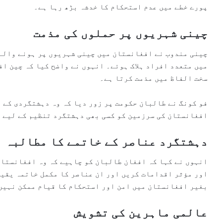
پورے خطے میں عدم استحکام کا خدشہ بڑھ رہا ہے۔
چینی شہریوں پر حملوں کی مذمت
چینی مندوب نے افغانستان میں چینی شہریوں پر ہونے والے 
میں متعدد افراد ہلاک ہوئے۔ انہوں نے واضح کیا کہ چین ا
سخت الفاظ میں مذمت کرتا ہے۔
فو کونگ نے طالبان حکومت پر زور دیا کہ وہ دہشتگردی کے 
افغانستان کی سرزمین کو کسی بھی دہشتگرد تنظیم کے لیے 
دہشتگرد عناصر کے خاتمے کا مطالبہ
انہوں نے کہا کہ افغان طالبان کو چاہیے کہ وہ افغانستان
اور مؤثر اقدامات کریں اور ان عناصر کا مکمل خاتمہ یقین
بغیر افغانستان میں امن اور استحکام کا قیام ممکن نہیں
عالمی ماہرین کی تشویش