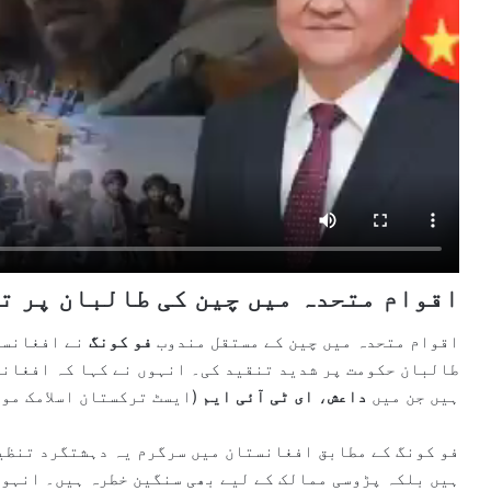
اقوام متحدہ میں چین کی طالبان پر ت
اقوام متحدہ میں چین کے مستقل مندوب
فو کونگ
نے افغانست
طالبان حکومت پر شدید تنقید کی۔ انہوں نے کہا کہ افغان
ہیں جن میں
داعش
،
ای ٹی آئی ایم
(ایسٹ ترکستان اسلامک موو
فو کونگ کے مطابق افغانستان میں سرگرم یہ دہشتگرد تنظیم
ہیں بلکہ پڑوسی ممالک کے لیے بھی سنگین خطرہ ہیں۔ انہوں