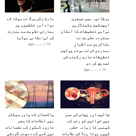
برطانیہ میں جیفری
مارک زکربرگ نے میٹا کے
ایپسٹین سکینڈل پر
مواد اور غلطیوں پر
عوامی تحقیقات کا امکان
بھارتی حکومت سے معذرت
مسترد، حکومت نے
کر لی: مقامی میڈیا
متاثرین سے اظہارِ
14 گھنٹے ago
ہمدردی کرتے ہوئے پولیس
تحقیقات جاری رکھنے کی
تصدیق کر دی
14 گھنٹے ago
چالیس اور پچاس کی عمر
پاکستان کے پاور سیکٹر
میں خواتین کو رحم کے
میں اصلاحات کا سفر
کینسر کا زیادہ خطرہ
جاری، ڈسکوز کے نقصانات
کیوں ہوتا ہے؟ کن علامات
میں کمی کے دعوے، گردشی