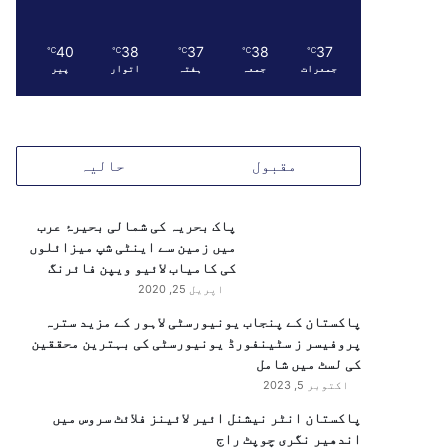
40
38
37
38
37
℃
℃
℃
℃
℃
جمعرات
جمعہ
ہفتہ
اتوار
پیر
مقبول
حالیہ
پاک بحریہ کی شمالی بحیرۂ عرب
میں زمین سے اینٹی شپ میزائلوں
کی کامیاب لائیو ویپن فائرنگ
اپریل 25, 2020
پاکستان کے پنجاب یونیورسٹی لاہور کے مزید سترہ
پروفیسر ز سٹینفورڈ یونیورسٹی کی بہترین محققین
کی لسٹ میں شامل
اکتوبر 5, 2023
پاکستان انٹر نیشنل ائیر لائینز فلائٹ سروس میں
اندھیر نگری چوپٹ راج