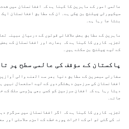
عالمی امور کے ماہرین کا کہنا ہے کہ افغانستان میں شدت 
سیکیورٹی چیلنج بن چکی ہے۔ ان کے مطابق افغانستان ایک 
بنتا جا رہا ہے۔
ماہرین کے مطابق بعض علاقائی قوتوں کے درمیان مبینہ تعا
تجزیہ کاروں کا کہنا ہے کہ بھارت اور افغانستان کے بعض 
کے لیے چیلنج بن سکتے ہیں۔
پاکستان کے مؤقف کی عالمی سطح پر تا
سفارتی مبصرین کے مطابق دنیا بھر سے اٹھنے والی آوازیں 
افغانستان کی سرزمین دہشتگردوں کے لیے استعمال نہیں ہو
دیتا رہا ہے کہ افغان سرزمین کو کسی بھی پڑوسی ملک کے خل
جائے۔
تجزیہ کاروں کا کہنا ہے کہ اگر افغانستان میں سرگرم دہش
نہ کی گئی تو اس کے اثرات پورے خطے کے امن، سلامتی اور م