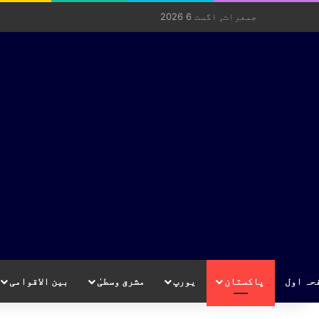
جمعرات, اگست 6 2026
حہ اول
پاکستان
یورپ
مشرق وسطیٰ
بین الاقوامی