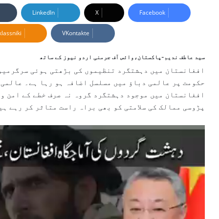
n
LinkedIn
X
Facebook
d
lassniki
VKontakte
a
n
e
سید عاطف ندیم-پاکستان،وائس آف جرمنی اردو نیوز کے ساتھ
m
افغانستان میں دہشتگرد تنظیموں کی بڑھتی ہوئی سرگرمیوں
a
حکومت پر عالمی دباؤ میں مسلسل اضافہ ہو رہا ہے۔ عالمی 
i
افغانستان میں موجود دہشتگرد گروہ نہ صرف خطے کے امن و 
l
پڑوسی ممالک کی سلامتی کو بھی براہ راست متاثر کر رہے ہی