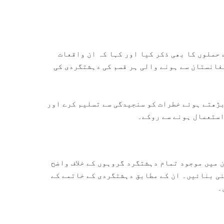
حملوں کا بھی ذکر کیا اور کہا کہ ان واقعات
فغانستان سے ہونے والی ہر قسم کی دہشتگردی کی
بڑھتے ہوئے خطرات کو سنجیدگی سے تسلیم کرے اور
استعمال ہونے سے روکے۔
 میں موجود تمام دہشتگرد گروہوں کے خلاف واضح
ی بنائیں۔ ان کے مطابق دہشتگردی کے خاتمے کے
۔