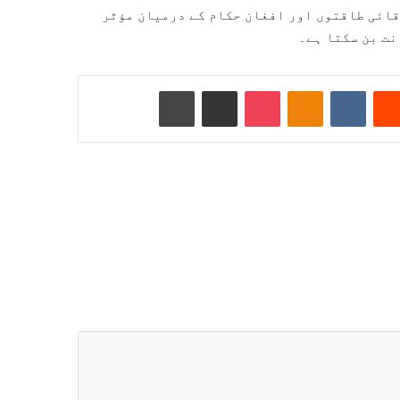
قائی طاقتوں اور افغان حکام کے درمیان مؤثر
نت بن سکتا ہے۔
Reddit
VKontakte
Odnoklassniki
Pocket
ای میل کے ذریعے شیئر کریں
پرنٹ کریں