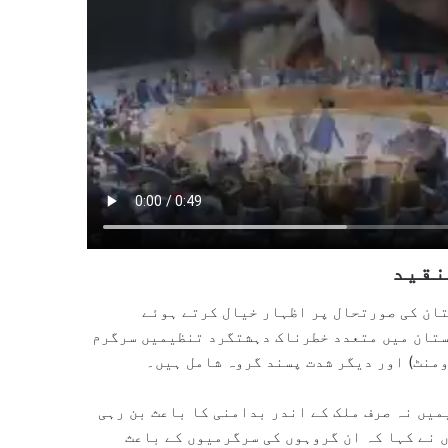
نقید
ان کی صورتحال پر اظہار خیال کرتے ہوئے
ستان میں متعدد خطرناک دہشتگرد تنظیمیں سرگرم
منٹ) اور دیگر شدت پسند گروہ شامل ہیں۔
یں نہ صرف ملک کے اندر بدامنی کا باعث بن رہی
 نے کہا کہ ان گروہوں کی سرگرمیوں کے باعث