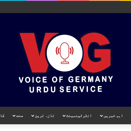
اہم خبریں
انٹرٹینمینٹ
تازہ ترین
صحت
کا