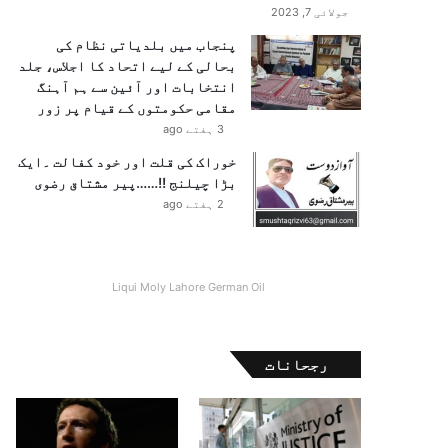
جولائی 7, 2023
پنجاب میں بلدیاتی نظام کی
بحالی کے لیے اتحاد کا اجلاس، جلد
انتخابات اور آئین سے ہم آہنگ
مقامی حکومتوں کے قیام پر زور
3 ہفتے ago
خوراک کی قلت اور خود کفالت ۔ایک
بڑا چیلنج !!……پیر مشتاق رضوی
2 ہفتے ago
Liqui Moly Lahore German Oil
رجحانات