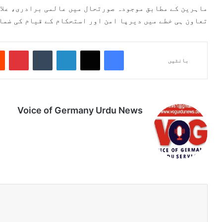
ماہرین کے مطابق موجودہ صورتحال میں عالمی برادری، علا
تعاون ہی خطے میں دیرپا امن اور استحکام کے قیام کی ضما
Pinterest
Tumblr
LinkedIn
X
Facebook
بانٹیں
Voice of Germany Urdu News
Tik
Ins
Yo
Lin
Fa
We
To
tag
uT
ke
ce
bsi
k
ra
ub
dIn
bo
te
m
e
ok