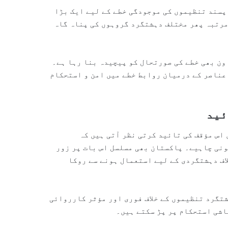
پسند تنظیموں کی موجودگی خطے کے لیے ایک بڑا
مرتبہ پھر مختلف دہشتگرد گروہوں کی پناہ گاہ
ون بھی خطے کی صورتحال کو پیچیدہ بنا رہا ہے۔
عناصر کے درمیان روابط خطے میں امن و استحکام
ئید
اس مؤقف کی تائید کرتی نظر آتی ہیں کہ
نی چاہیے۔ پاکستان بھی مسلسل اس بات پر زور
اف دہشتگردی کے لیے استعمال ہونے سے روکا
تگرد تنظیموں کے خلاف فوری اور مؤثر کارروائی
عاشی استحکام پر پڑ سکتے ہیں۔