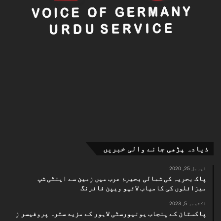
ذیادہ پڑھی جانے والی خبریں
اپریل 25, 2020
پاک بحریہ کی شمالی بحیرۂ عرب میں زمین سے اینٹی شپ
میزائلوں کی کامیاب لائیو ویپن فائرنگ
اکتوبر 5, 2023
پاکستان کے پنجاب یونیورسٹی لاہور کے مزید سترہ پروفیسر ز