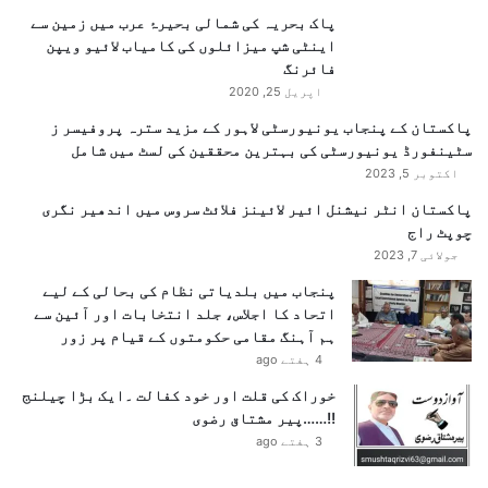
پاک بحریہ کی شمالی بحیرۂ عرب میں زمین سے
اینٹی شپ میزائلوں کی کامیاب لائیو ویپن
فائرنگ
اپریل 25, 2020
پاکستان کے پنجاب یونیورسٹی لاہور کے مزید سترہ پروفیسر ز
سٹینفورڈ یونیورسٹی کی بہترین محققین کی لسٹ میں شامل
اکتوبر 5, 2023
پاکستان انٹر نیشنل ائیر لائینز فلائٹ سروس میں اندھیر نگری
چوپٹ راج
جولائی 7, 2023
پنجاب میں بلدیاتی نظام کی بحالی کے لیے
اتحاد کا اجلاس، جلد انتخابات اور آئین سے
ہم آہنگ مقامی حکومتوں کے قیام پر زور
4 ہفتے ago
خوراک کی قلت اور خود کفالت ۔ایک بڑا چیلنج
!!……پیر مشتاق رضوی
3 ہفتے ago