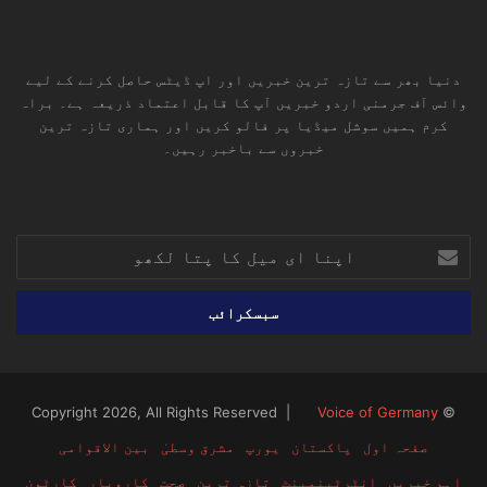
دنیا بھر سے تازہ ترین خبریں اور اپ ڈیٹس حاصل کرنے کے لیے
وائس آف جرمنی اردو خبریں آپ کا قابل اعتماد ذریعہ ہے۔ براہ
کرم ہمیں سوشل میڈیا پر فالو کریں اور ہماری تازہ ترین
خبروں سے باخبر رہیں۔
RSS
TikTok
Instagram
YouTube
LinkedIn
Facebook
X
اپنا
ای
میل
کا
پتا
لکھو
Voice of Germany
© Copyright 2026, All Rights Reserved |
صفحہ اول
پاکستان
یورپ
مشرق وسطیٰ
بین الاقوامی
اہم خبریں
انٹرٹینمینٹ
تازہ ترین
صحت
کاروبار
کارٹون