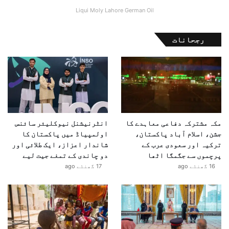
Liqui Moly Lahore German Oil
رجحانات
مکہ مشترکہ دفاعی معاہدے کا
انٹرنیشنل نیوکلیئر سائنس
جشن، اسلام آباد پاکستان،
اولمپیاڈ میں پاکستان کا
ترکیہ اور سعودی عرب کے
شاندار اعزاز، ایک طلائی اور
پرچموں سے جگمگا اٹھا
دو چاندی کے تمغے جیت لیے
16 گھنٹے ago
17 گھنٹے ago