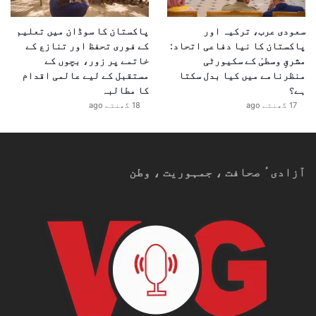
سعودی عرب، ترکیہ اور
پاکستان کا سوڈان میں تعلیم
پاکستان کا نیا دفاعی اتحاد:
کے فوری تحفظ اور تنازع کے
مشرقِ وسطیٰ کے سکیورٹی
خاتمے پر زور، بچوں کے
منظرنامے میں کیا بدل سکتا
مستقبل کے لیے عالمی اقدام
ہے؟
کا مطالبہ
17 گھنٹے ago
18 گھنٹے ago
آزادیٴ صحافت ، جمہوریت ، وطن