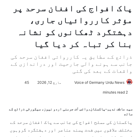
پاک افواج کی افغان سرحد پر
مؤثر کارروائیاں جاری،
دہشتگرد ٹھکانوں کو نشانہ
بنا کر تباہ کر دیا گیا
ذرائع کے مطابق یہ کارروائی افغان سرحد کی
جانب سے ہونے والی جارحیت اور دراندازی کے
واقعات کے بعد کی گئی
Voice of Germany Urdu News
S
مارچ 12, 2026
45
e
2 minutes read
n
d
سید عاطف ندیم-پاکستان،وائس آف جرمنی اردو نیوز، سیکورٹی ذرائع کے
a
ساتھ
n
پاکستان کی مسلح افواج کی جانب سے پاک افغان سرحد کے
e
مختلف علاقوں میں شدت پسند عناصر اور دہشتگرد گروہوں
m