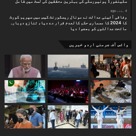
سٹینفورڈ یونیورسٹی کی بہترین محققین کی لسٹ میں شامل
4 ہفتے ago
وفاقی آئینی عدالت نے مونال ریسٹورنٹ کیس میں سپریم کورٹ
کا 2024 کا مسماری حکم کالعدم قرار دے دیا، تنازع دوبارہ
ماتحت عدالتوں کو بھجوا دیا
وائس آف جرمنی اردو خبریں