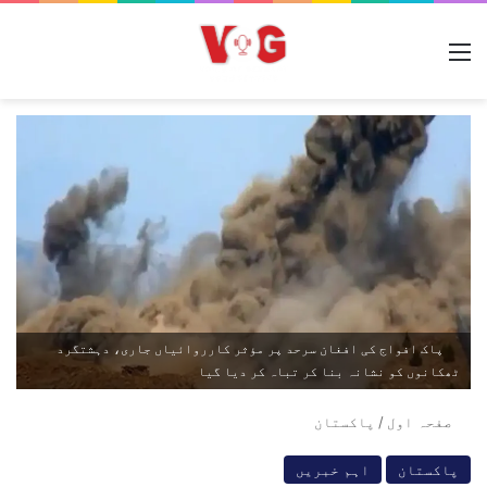
مینو
پاک افواج کی افغان سرحد پر مؤثر کارروائیاں جاری، دہشتگرد
ٹھکانوں کو نشانہ بنا کر تباہ کر دیا گیا
صفحہ اول
/
پاکستان
پاکستان
اہم خبریں