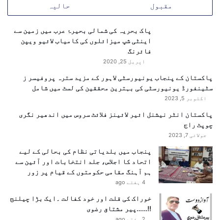
مقبول
حالیہ
پاک بحریہ کی شمالی بحیرۂ عرب میں زمین سے
اینٹی شپ میزائلوں کی کامیاب لائیو ویپن
فائرنگ
اپریل 25, 2020
پاکستان کے پنجاب یونیورسٹی لاہور کے مزید سترہ پروفیسر ز
سٹینفورڈ یونیورسٹی کی بہترین محققین کی لسٹ میں شامل
اکتوبر 5, 2023
پاکستان انٹر نیشنل ائیر لائینز فلائٹ سروس میں اندھیر نگری
چوپٹ راج
جولائی 7, 2023
پنجاب میں بلدیاتی نظام کی بحالی کے لیے
اتحاد کا اجلاس، جلد انتخابات اور آئین سے
ہم آہنگ مقامی حکومتوں کے قیام پر زور
4 ہفتے ago
خوراک کی قلت اور خود کفالت ۔ایک بڑا چیلنج
!!……پیر مشتاق رضوی
2 ہفتے ago