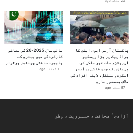
23 منٹس ago
پاکستان آرمی ایوی ایشن کا
مالی سال 2025-26 کی معاشی
براڈ پیک پر بڑا ریسکیو
کارکردگی میں بہتری کے
آپریشن، سات غیر ملکی کوہ
باوجود ساختی چیلنجز برقرار
پیماؤں کے جسدِ خاکی برآمد،
1 گھنٹہ ago
اسکردو منتقل، لاپتہ افراد کی
تلاش بدستور جاری
57 منٹس ago
آزادیٴ صحافت ، جمہوریت ، وطن