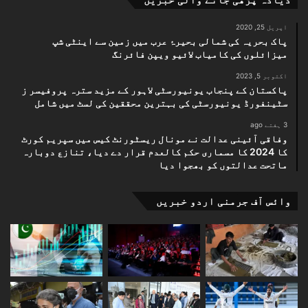
اپریل 25, 2020
پاک بحریہ کی شمالی بحیرۂ عرب میں زمین سے اینٹی شپ
میزائلوں کی کامیاب لائیو ویپن فائرنگ
اکتوبر 5, 2023
پاکستان کے پنجاب یونیورسٹی لاہور کے مزید سترہ پروفیسر ز
سٹینفورڈ یونیورسٹی کی بہترین محققین کی لسٹ میں شامل
3 ہفتے ago
وفاقی آئینی عدالت نے مونال ریسٹورنٹ کیس میں سپریم کورٹ
کا 2024 کا مسماری حکم کالعدم قرار دے دیا، تنازع دوبارہ
ماتحت عدالتوں کو بھجوا دیا
وائس آف جرمنی اردو خبریں