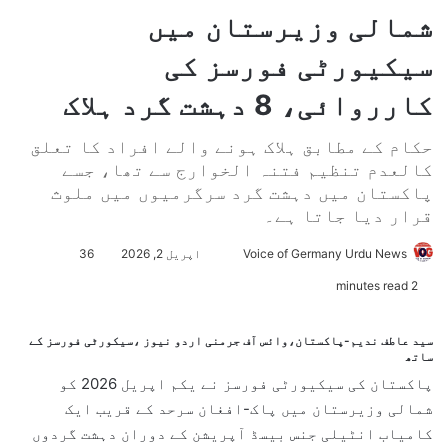
شمالی وزیرستان میں
سیکیورٹی فورسز کی
کارروائی، 8 دہشت گرد ہلاک
حکام کے مطابق ہلاک ہونے والے افراد کا تعلق
کالعدم تنظیم فتنہ الخوارج سے تھا، جسے
پاکستان میں دہشت گرد سرگرمیوں میں ملوث
قرار دیا جاتا ہے۔
Voice of Germany Urdu News
S
اپریل 2, 2026
36
e
2 minutes read
n
d
سید عاطف ندیم-پاکستان،وائس آف جرمنی اردو نیوز ،سیکورٹی فورسز کے
a
ساتھ
n
پاکستان کی سیکیورٹی فورسز نے یکم اپریل 2026 کو
e
شمالی وزیرستان
میں پاک-افغان سرحد کے قریب ایک
m
کامیاب انٹیلی جنس بیسڈ آپریشن کے دوران دہشت گردوں
a