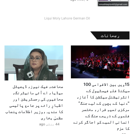
Liqui Moly Lahore German Oil
رجحانات
15ویں بین الاقوامی 100
صحافت، فیک نیوز، ڈیجیٹل
سیکنڈ فلم فیسٹیول کے
میڈیا، اے آئی مانیٹرنگ،
انٹرنیشنل سیکشن کا آغاز،
صحافیوں کی رجسٹریشن اور
"دنیا کے بچوں کے لیے جنگ”
اظہارِ رائے پر جامع پالیسی
مرکزی تھیم قرار، مختصر
کا عندیہ،وزیر اطلاعات پنجاب
فلموں کے ذریعے جنگ کے
عظمیٰ بخاری
انسانی المیے کو اجاگر کرنے
44 منٹس ago
کا عزم