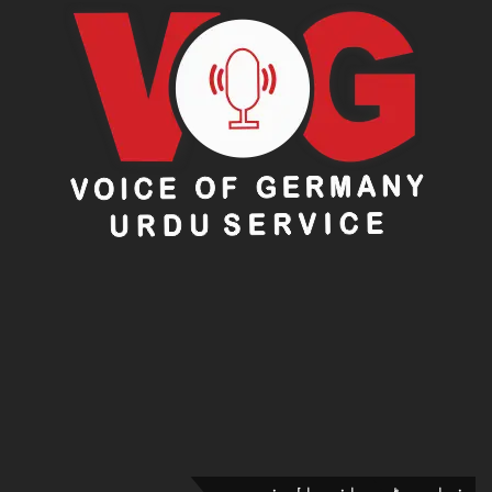
ذیادہ پڑھی جانے والی خبریں