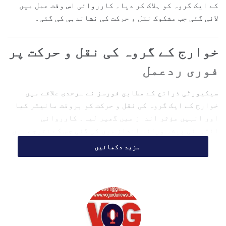
کے ایک گروہ کو ہلاک کر دیا۔ کارروائی اس وقت عمل میں
i
لائی گئی جب مشکوک نقل و حرکت کی نشاندہی کی گئی۔
l
خوارج کے گروہ کی نقل و حرکت پر
فوری ردعمل
سیکیورٹی ذرائع کے مطابق فورسز نے سرحدی علاقے میں
خوارج کے ایک گروہ کی نقل و حرکت کو بروقت مانیٹر کیا
اور انہیں مؤثر انداز میں گھیر لیا۔ کارروائی
انتہائی پیشہ ورانہ انداز میں کی گئی جس کے نتیجے میں
8 دہشت گرد مارے گئے۔
مزید دکھائیں
حکام کے مطابق ہلاک ہونے والے افراد کا تعلق کالعدم
تنظیم
فتنہ الخوارج
سے تھا، جسے پاکستان میں دہشت گرد
سرگرمیوں میں ملوث قرار دیا جاتا ہے۔