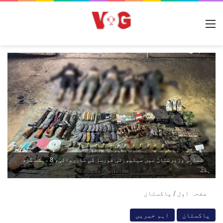
مینو
شمالی وزیرستان میں سیکیورٹی فورسز کی کارروائی، 8 دہشت گرد
ہلاک
صفحہ اول
/
پاکستان
پاکستان
اہم خبریں