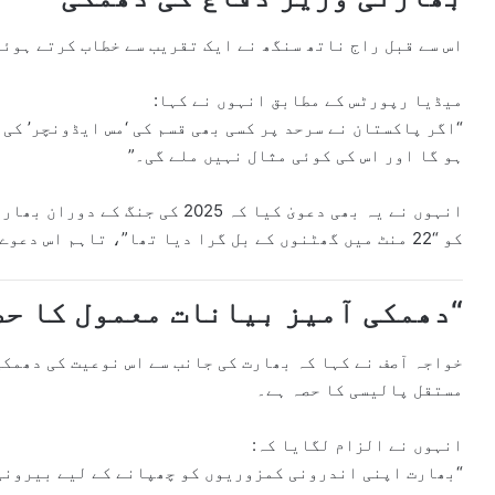
اس سے قبل
راج ناتھ سنگھ
نے ایک تقریب سے خطاب کرتے ہوئے
میڈیا رپورٹس کے مطابق انہوں نے کہا:
“اگر پاکستان نے سرحد پر کسی بھی قسم کی ‘مس ایڈونچر’ کی 
ہو گا اور اس کی کوئی مثال نہیں ملے گی۔”
انہوں نے یہ بھی دعویٰ کیا کہ 025
کو “22 منٹ میں گھٹنوں کے بل گرا دیا تھا”، تاہم اس دعوے کی آزاد ذرائع سے تصدیق نہیں ہو سکی۔
“دھمکی آمیز بیانات معمول کا حص
خواجہ آصف نے کہا کہ بھارت کی جانب سے اس نوعیت کی دھمک
مستقل پالیسی کا حصہ ہے۔
انہوں نے الزام لگایا کہ:
“بھارت اپنی اندرونی کمزوریوں کو چھپانے کے لیے بیرونی 