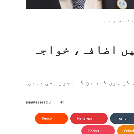
 کا سخت ردعمل
ں اضافہ، خواجہ
 کن ہوں گے، جن کا تصور بھی نہیں
3 minutes read
41
Reddit
Pinterest
Tumblr
Pocket
Odnok