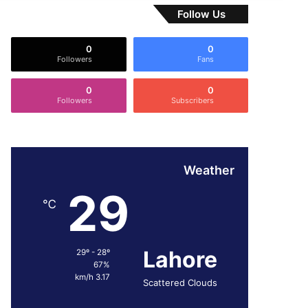
Follow Us
0
0
Followers
Fans
0
0
Followers
Subscribers
Weather
29
℃
Lahore
29º - 28º
67%
3.17 km/h
Scattered Clouds