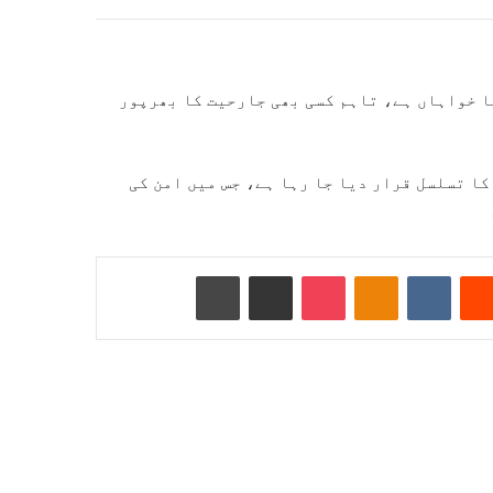
کا خواہاں ہے، تاہم کسی بھی جارحیت کا بھرپور
ا تسلسل قرار دیا جا رہا ہے، جس میں امن کی
Reddit
VKontakte
Odnoklassniki
Pocket
ای میل کے ذریعے شیئر کریں
پرنٹ کریں