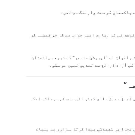
 پاکستان کو سخت وارننگ دی تھی۔
کوشش کی تو بھارت ایسا جواب دے گا جو فیصلہ کن
2 کی جنگ کے دوران بھارتی افواج نے “آپریشن سندور” کے ذریعے پاکستان
ہ”
ی آمیز بیان بازی کوئی نئی بات نہیں بلکہ ایک
محاذ پر کشیدگی پیدا کرتا ہے اور بے بنیاد