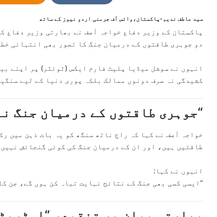
n
e
سید عاطف ندیم-پاکستان،وائس آف جرمنی اردو نیوز کے ساتھ
m
پاکستان کے وزیر دفاع
خواجہ آصف
نے بھارتی وزیر دفاع کے
a
دو جوہری طاقتوں کے درمیان جنگ کا تصور بھی انتہائی خطر
i
l
انہوں نے سوشل میڈیا پلیٹ فارم ایکس (ٹوئٹر) پر اپنے بیا
کشیدگی نہ صرف دونوں ممالک بلکہ پوری دنیا کے لیے سنگین
“جوہری طاقتوں کے درمیان جنگ نا
خواجہ آصف نے کہا کہ
راج ناتھ سنگھ
کو یہ بات ذہن میں رک
طاقتیں ہیں، اور ان کے درمیان جنگ کی کوئی گنجائش نہیں۔
انہوں نے کہا:
“ایسی کسی بھی جنگ کے نتائج نہایت تباہ کن ہوں گے، جن کا
بھارتی بیان پر تنقید، “اسٹریٹج