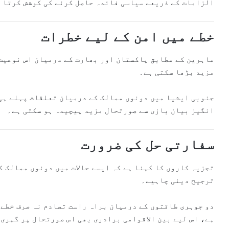
الزامات کے ذریعے سیاسی فائدہ حاصل کرنے کی کوشش کرتا ہ
خطے میں امن کے لیے خطرات
ماہرین کے مطابق پاکستان اور بھارت کے درمیان اس نوعیت 
مزید بڑھا سکتی ہے۔
جنوبی ایشیا میں دونوں ممالک کے درمیان تعلقات پہلے ہی 
انگیز بیان بازی سے صورتحال مزید پیچیدہ ہو سکتی ہے۔
سفارتی حل کی ضرورت
تجزیہ کاروں کا کہنا ہے کہ ایسے حالات میں دونوں ممالک 
ترجیح دینی چاہیے۔
دو جوہری طاقتوں کے درمیان براہ راست تصادم نہ صرف خطے 
ہے، اس لیے بین الاقوامی برادری بھی اس صورتحال پر گہری 