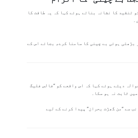
 تنقید کا نشانہ بناتے ہوئے کہا کہ یہ طاقت کا
۔
 بڑھتی ہوئی بے چینی کا سامنا کرے، بجائے اس کے
الہ دیتے ہوئے کہا کہ اس واقعے کو “فالس فلیگ
میں ثابت نہ ہو سکا۔
ب سے “من گھڑت بحران” پیدا کرنے کے لیے