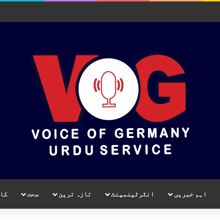
اہم خبریں
انٹرٹینمینٹ
تازہ ترین
صحت
کا