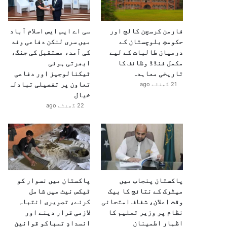
فارمن کرسچن کالج اور
سی اے ایس ایس اسلام آباد
حکومتِ بلوچستان کے
میں سری لنکن دفاعی وفد
درمیان طالبات کے لیے
کی آمد، مستقبل کی جنگ،
مکمل فنڈڈ وظائف کا
ابھرتی ہوئی
تاریخی معاہدہ
ٹیکنالوجیز اور دفاعی
تعاون پر تفصیلی تبادلہ
21 گھنٹے ago
خیال
22 گھنٹے ago
پاکستان پنجاب میں
پاکستان میں نسوار کو
میٹرک کے نتائج کا بیک
ٹیکس نیٹ میں شامل
وقت اعلان، شفاف امتحانی
کرنے، تصویری انتباہ
نظام پر وزیر تعلیم کا
لازمی قرار دینے اور
اظہارِ اطمینان
انسدادِ تمباکو قوانین