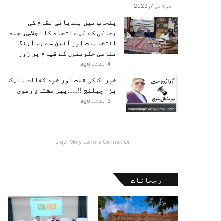
جولائی 7, 2023
پنجاب میں بلدیاتی نظام کی
بحالی کے لیے اتحاد کا اجلاس، جلد
انتخابات اور آئین سے ہم آہنگ
مقامی حکومتوں کے قیام پر زور
4 ہفتے ago
خوراک کی قلت اور خود کفالت ۔ایک
بڑا چیلنج !!……پیر مشتاق رضوی
3 ہفتے ago
Liqui Moly Lahore German Oil
رجحانات