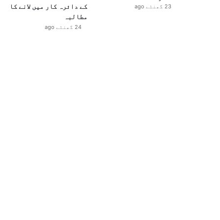
کے دائرہ کار میں لانے کا
23 گھنٹے ago
مطالبہ
24 گھنٹے ago