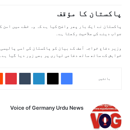
پاکستان کا مؤقف
پاکستان نے ایک بار پھر واضح کیا ہے کہ وہ خطے میں امن 
جواب دینے کی صلاحیت رکھتا ہے۔
وزیر دفاع خواجہ آصف کے بیان کو پاکستان کی اسی پالیسی ک
خواہش کے ساتھ ساتھ دفاعی تیاری پر بھی زور دیا گیا ہے۔
Pinterest
Tumblr
LinkedIn
X
Facebook
بانٹیں
Voice of Germany Urdu News
Tik
Ins
Yo
Lin
Fa
We
To
tag
uT
ke
ce
bsi