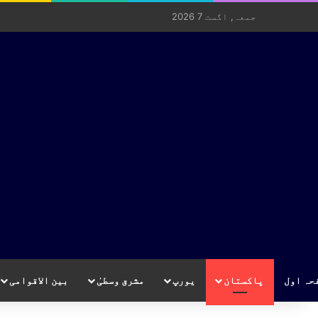
جمعہ, اگست 7 2026
حہ اول
پاکستان
یورپ
مشرق وسطیٰ
بین الاقوامی