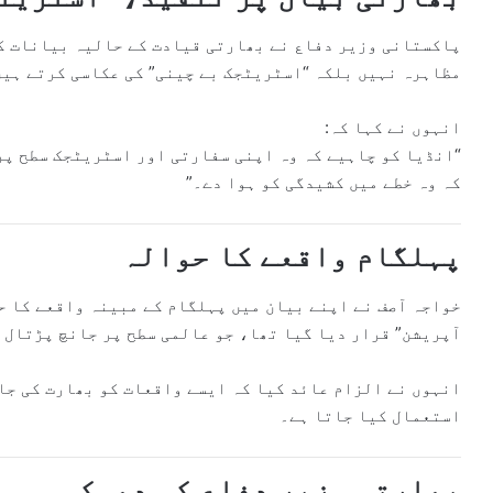
پاکستانی وزیر دفاع نے بھارتی قیادت کے حالیہ بیانات کو
مظاہرہ نہیں بلکہ “اسٹریٹجک بے چینی” کی عکاسی کرتے ہیں
انہوں نے کہا کہ:
“انڈیا کو چاہیے کہ وہ اپنی سفارتی اور اسٹریٹجک سطح پر
کہ وہ خطے میں کشیدگی کو ہوا دے۔”
پہلگام واقعے کا حوالہ
خواجہ آصف نے اپنے بیان میں
پہلگام
کے مبینہ واقعے کا حو
آپریشن” قرار دیا گیا تھا، جو عالمی سطح پر جانچ پڑتال 
انہوں نے الزام عائد کیا کہ ایسے واقعات کو بھارت کی جان
استعمال کیا جاتا ہے۔
بھارتی وزیر دفاع کی دھمکی