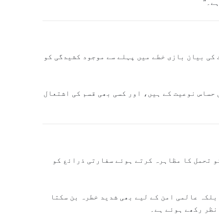
ے۔”
کی بیان بازی خطے میں پہلے سے موجود کشیدگی کو
حساس نوعیت کے ہیں، اور کسی بھی قسم کی اشتعال
کو تحمل کا مظاہرہ کرتے ہوئے سفارتی ذرائع کو
بلکہ عالمی امن کے لیے بھی شدید خطرہ بن سکتا
نظر رکھے ہوئے ہے۔