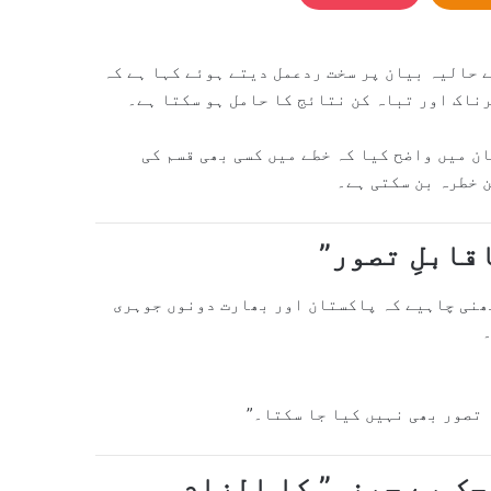
 حالیہ بیان پر سخت ردعمل دیتے ہوئے کہا ہے کہ
ناک اور تباہ کن نتائج کا حامل ہو سکتا ہے۔
ن میں واضح کیا کہ خطے میں کسی بھی قسم کی
 خطرہ بن سکتی ہے۔
قابلِ تصور”
ھنی چاہیے کہ پاکستان اور بھارت دونوں جوہری
 تصور بھی نہیں کیا جا سکتا۔”
ک بے چینی” کا الزام