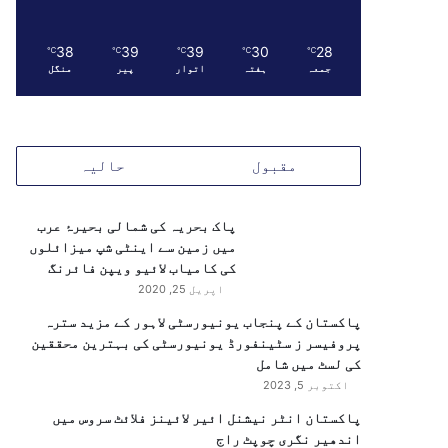
38
39
39
30
28
℃
℃
℃
℃
℃
جمعہ
ہفتہ
اتوار
پیر
منگل
مقبول
حالیہ
پاک بحریہ کی شمالی بحیرۂ عرب
میں زمین سے اینٹی شپ میزائلوں
کی کامیاب لائیو ویپن فائرنگ
اپریل 25, 2020
پاکستان کے پنجاب یونیورسٹی لاہور کے مزید سترہ
پروفیسر ز سٹینفورڈ یونیورسٹی کی بہترین محققین
کی لسٹ میں شامل
اکتوبر 5, 2023
پاکستان انٹر نیشنل ائیر لائینز فلائٹ سروس میں
اندھیر نگری چوپٹ راج