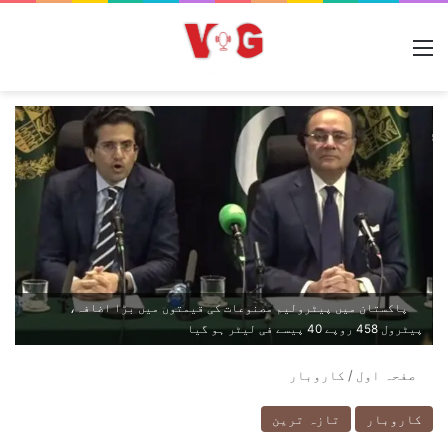
مینو
پاکستان میں پیٹرولیم مصنوعات کی قیمتوں میں بڑا اضافہ،
پیٹرول 458 روپے 40 پیسے فی لیٹر ہو گیا
صفحہ اول
/
کاروبار
کاروبار
تازہ ترین