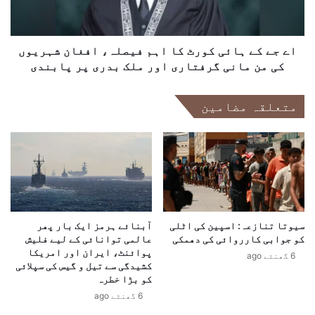
ا
ہ
ض
ا
ا
ئ
ف
ی
اے جے کے ہائی کورٹ کا اہم فیصلہ، افغان شہریوں
ہ
ک
کی من مانی گرفتاری اور ملک بدری پر پابندی
،
و
خ
ر
متعلقہ مضامین
و
ٹ
ا
ک
ج
ا
ہ
ا
آ
ہ
ص
م
ف
ف
ک
ی
ا
سیوتا تنازعہ: اسپین کی اٹلی
آبنائے ہرمز ایک بار پھر
ص
کو جوابی کارروائی کی دھمکی
عالمی توانائی کے لیے فلیش
س
ل
پوائنٹ، ایران اور امریکا
خ
ہ
6 گھنٹے ago
کشیدگی سے تیل و گیس کی سپلائی
ت
،
کو بڑا خطرہ
ر
ا
6 گھنٹے ago
د
ف
ع
غ