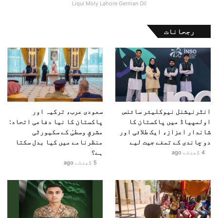
Liqui Moly Lahore German Oil
رجحانات
انٹرنیشنل نیوکلیئر سائنس
سعودی عرب، ترکیہ اور
اولمپیاڈ میں پاکستان کا
پاکستان کا نیا دفاعی اتحاد:
شاندار اعزاز، ایک طلائی اور
مشرقِ وسطیٰ کے سکیورٹی
دو چاندی کے تمغے جیت لیے
منظرنامے میں کیا بدل سکتا
ہے؟
4 گھنٹے ago
5 گھنٹے ago