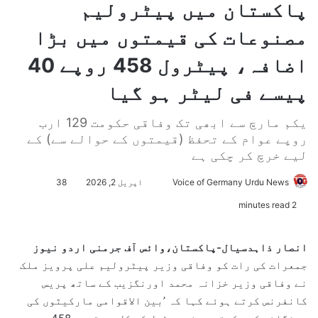
پاکستان میں پیٹرولیم
مصنوعات کی قیمتوں میں بڑا
اضافہ، پیٹرول 458 روپے 40
پیسے فی لیٹر ہو گیا
یکم مارچ سے ابھی تک وفاقی حکومت 129 ارب
روپے عوام کے تحفظ (قیمتوں کے حوالے سے) کے
لیے خرچ کر چکی ہے
Voice of Germany Urdu News
S
اپریل 2, 2026
38
e
2 minutes read
n
d
انصار ذاہدسیال-پاکستان،وائس آف جرمنی اردو نیوز
a
جمعرات کی رات کو وفاقی وزیر پیٹرولیم علی پرویز ملک
n
نے وفاقی وزیر خزانہ محمد اورنگزیب کے ساتھ پریس
e
کانفرنس کرتے ہوئے کہا کہ ’بین الاقوامی مارکیٹوں کی
m