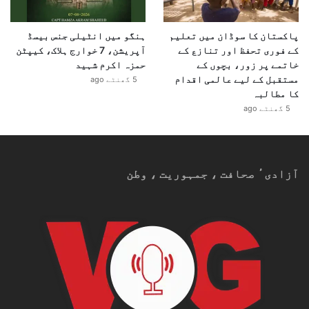
پاکستان کا سوڈان میں تعلیم
ہنگو میں انٹیلی جنس بیسڈ
کے فوری تحفظ اور تنازع کے
آپریشن، 7 خوارج ہلاک، کیپٹن
خاتمے پر زور، بچوں کے
حمزہ اکرم شہید
مستقبل کے لیے عالمی اقدام
5 گھنٹے ago
کا مطالبہ
5 گھنٹے ago
آزادیٴ صحافت ، جمہوریت ، وطن