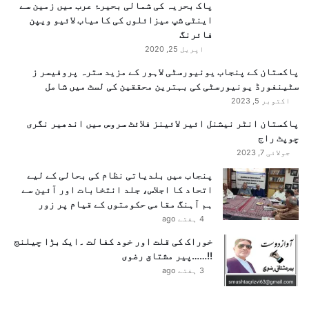
پاک بحریہ کی شمالی بحیرۂ عرب میں زمین سے
اینٹی شپ میزائلوں کی کامیاب لائیو ویپن
فائرنگ
اپریل 25, 2020
پاکستان کے پنجاب یونیورسٹی لاہور کے مزید سترہ پروفیسر ز
سٹینفورڈ یونیورسٹی کی بہترین محققین کی لسٹ میں شامل
اکتوبر 5, 2023
پاکستان انٹر نیشنل ائیر لائینز فلائٹ سروس میں اندھیر نگری
چوپٹ راج
جولائی 7, 2023
پنجاب میں بلدیاتی نظام کی بحالی کے لیے
اتحاد کا اجلاس، جلد انتخابات اور آئین سے
ہم آہنگ مقامی حکومتوں کے قیام پر زور
4 ہفتے ago
خوراک کی قلت اور خود کفالت ۔ایک بڑا چیلنج
!!……پیر مشتاق رضوی
3 ہفتے ago