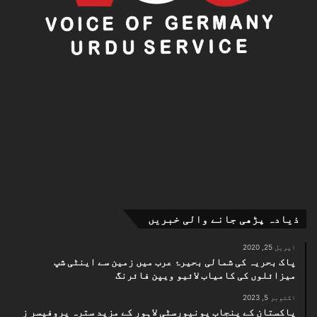
ذیادہ پڑھی جانے والی خبریں
اپریل 25, 2020
پاک بحریہ کی شمالی بحیرۂ عرب میں زمین سے اینٹی شپ
میزائلوں کی کامیاب لائیو ویپن فائرنگ
اکتوبر 5, 2023
پاکستان کے پنجاب یونیورسٹی لاہور کے مزید سترہ پروفیسر ز