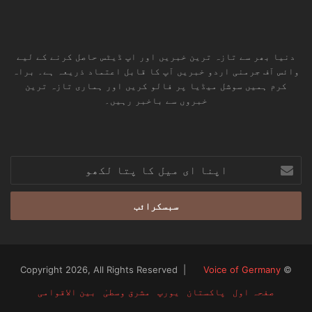
دنیا بھر سے تازہ ترین خبریں اور اپ ڈیٹس حاصل کرنے کے لیے
وائس آف جرمنی اردو خبریں آپ کا قابل اعتماد ذریعہ ہے۔ براہ
کرم ہمیں سوشل میڈیا پر فالو کریں اور ہماری تازہ ترین
خبروں سے باخبر رہیں۔
RSS
TikTok
Instagram
YouTube
LinkedIn
Facebook
X
اپنا
ای
میل
کا
پتا
لکھو
Voice of Germany
© Copyright 2026, All Rights Reserved |
صفحہ اول
پاکستان
یورپ
مشرق وسطیٰ
بین الاقوامی