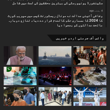
سٹینفورڈ یونیورسٹی کی بہترین محققین کی لسٹ میں شامل
4 ہفتے ago
وفاقی آئینی عدالت نے مونال ریسٹورنٹ کیس میں سپریم کورٹ
کا 2024 کا مسماری حکم کالعدم قرار دے دیا، تنازع دوبارہ
ماتحت عدالتوں کو بھجوا دیا
وائس آف جرمنی اردو خبریں