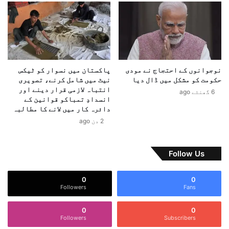
م
ا
ل
ن
ش
ہ
ر
ی
نوجوانوں کے احتجاج نے مودی
پاکستان میں نسوار کو ٹیکس
و
حکومت کو مشکل میں ڈال دیا
نیٹ میں شامل کرنے، تصویری
ں
انتباہ لازمی قرار دینے اور
6 گھنٹے ago
ک
انسدادِ تمباکو قوانین کے
ی
دائرہ کار میں لانے کا مطالبہ
م
2 دن ago
ن
م
ا
Follow Us
ن
ی
0
0
گ
Followers
Fans
ر
ف
0
0
ت
Followers
Subscribers
ا