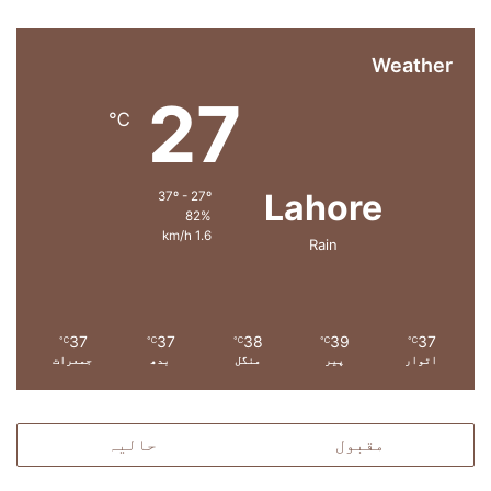
ر
ی
ا
Weather
و
27
ر
℃
م
ل
ک
Lahore
37º - 27º
ب
82%
د
1.6 km/h
Rain
ر
ی
پ
ر
پ
37
37
38
39
37
℃
℃
℃
℃
℃
ا
اتوار
پیر
منگل
بدھ
جمعرات
ب
ن
د
مقبول
حالیہ
ی