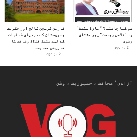
ھم کیا چاھتے ؟ ” ھارڈ سٹیٹ”
فارمن کرسچن کالج اور حکومتِ
یا "فلاحی ریاست” پیر مشتاق
بلوچستان کے درمیان طالبات
رضوی
کے لیے مکمل فنڈڈ وظائف کا
تاریخی معاہدہ
2 دن ago
2 دن ago
آزادیٴ صحافت ، جمہوریت ، وطن