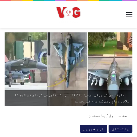
مینو
مارکۂ حق کی پہلی برسی: پاک فضائیہ کے تاریخی کردار کو قوم کا
سلام، دفاعِ وطن کے عزم کی تجدید
صفحہ اول
/
پاکستان
پاکستان
اہم خبریں