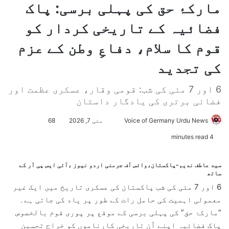
مارکۂ حق کی پہلی برسی: پاک
فضائیہ کے تاریخی کردار کو
قوم کا سلام، دفاعِ وطن کے عزم
کی تجدید
6 اور 7 مئی کی شب: قومی وقار، عسکری عظمت اور
فضائی برتری کی یادگار داستان
Voice of Germany Urdu News
S
مئی 7, 2026
68
e
4 minutes read
n
d
سید عاطف ندیم-پاکستان،وائس آف جرمنی اردو نیوز ،آئی ایس پی آر کے
a
ساتھ
n
6 اور 7 مئی کی شب پاکستان کی عسکری تاریخ میں ایک غیر
e
معمولی اہمیت کی حامل رات کے طور پر یاد کی جاتی ہے۔
m
“مارکۂ حق” کی پہلی برسی کے موقع پر پوری قوم بالخصوص
a
پاک فضائیہ
اپنے اُن تاریخی کارناموں کو خراجِ تحسین