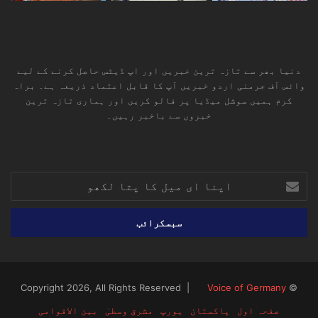
دنیا بھر سے تازہ ترین خبریں اور اپ ڈیٹس حاصل کرنے کے لیے
وائس آف جرمنی اردو خبریں آپ کا قابل اعتماد ذریعہ ہے۔ براہ
کرم ہمیں سوشل میڈیا پر فالو کریں اور ہماری تازہ ترین
خبروں سے باخبر رہیں۔
RSS
TikTok
Instagram
YouTube
LinkedIn
Facebook
X
اپنا
ای
میل
کا
پتا
لکھو
Voice of Germany
© Copyright 2026, All Rights Reserved |
صفحہ اول
پاکستان
یورپ
مشرق وسطیٰ
بین الاقوامی