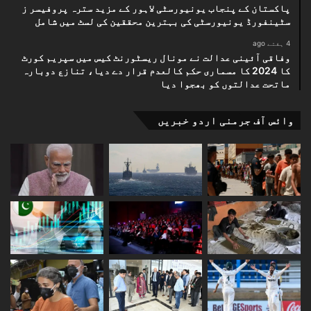
پاکستان کے پنجاب یونیورسٹی لاہور کے مزید سترہ پروفیسر ز
سٹینفورڈ یونیورسٹی کی بہترین محققین کی لسٹ میں شامل
4 ہفتے ago
وفاقی آئینی عدالت نے مونال ریسٹورنٹ کیس میں سپریم کورٹ
کا 2024 کا مسماری حکم کالعدم قرار دے دیا، تنازع دوبارہ
ماتحت عدالتوں کو بھجوا دیا
وائس آف جرمنی اردو خبریں