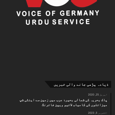
ذیادہ پڑھی جانے والی خبریں
اپریل 25, 2020
پاک بحریہ کی شمالی بحیرۂ عرب میں زمین سے اینٹی شپ
میزائلوں کی کامیاب لائیو ویپن فائرنگ
اکتوبر 5, 2023