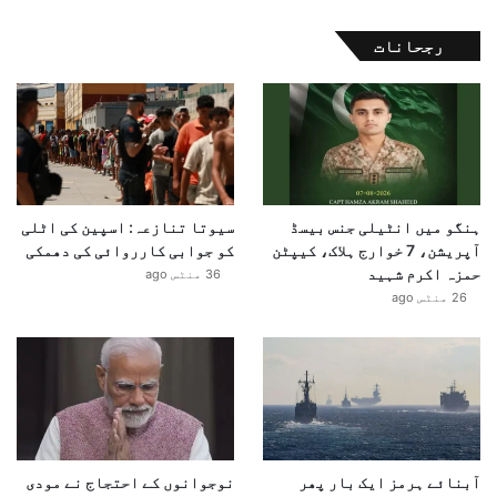
رجحانات
ہنگو میں انٹیلی جنس بیسڈ
سیوتا تنازعہ: اسپین کی اٹلی
آپریشن، 7 خوارج ہلاک، کیپٹن
کو جوابی کارروائی کی دھمکی
حمزہ اکرم شہید
36 منٹس ago
26 منٹس ago
آبنائے ہرمز ایک بار پھر
نوجوانوں کے احتجاج نے مودی