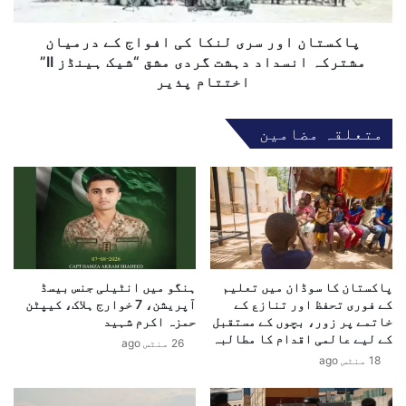
ا
ک
و
ف
ر
پاکستان اور سری لنکا کی افواج کے درمیان
ض
س
مشترکہ انسداد دہشت گردی مشق “شیک ہینڈز II”
ا
ر
اختتام پذیر
ئ
ی
ی
ل
متعلقہ مضامین
ہ
ن
ک
ک
ے
ا
ت
ک
ا
ی
ر
ا
ی
ف
خ
و
ی
پاکستان کا سوڈان میں تعلیم
ہنگو میں انٹیلی جنس بیسڈ
ا
کے فوری تحفظ اور تنازع کے
آپریشن، 7 خوارج ہلاک، کیپٹن
ک
ج
خاتمے پر زور، بچوں کے مستقبل
حمزہ اکرم شہید
ر
ک
کے لیے عالمی اقدام کا مطالبہ
د
26 منٹس ago
ے
18 منٹس ago
ا
د
ر
ر
ک
م