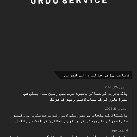
ذیادہ پڑھی جانے والی خبریں
اپریل 25, 2020
پاک بحریہ کی شمالی بحیرۂ عرب میں زمین سے اینٹی شپ
میزائلوں کی کامیاب لائیو ویپن فائرنگ
اکتوبر 5, 2023
پاکستان کے پنجاب یونیورسٹی لاہور کے مزید سترہ پروفیسر ز
سٹینفورڈ یونیورسٹی کی بہترین محققین کی لسٹ میں شامل
4 ہفتے ago
وفاقی آئینی عدالت نے مونال ریسٹورنٹ کیس میں سپریم کورٹ