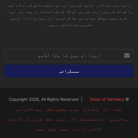
دنیا بھر سے تازہ ترین خبریں اور اپ ڈیٹس حاصل کرنے کے لیے
وائس آف جرمنی اردو خبریں آپ کا قابل اعتماد ذریعہ ہے۔ براہ
کرم ہمیں سوشل میڈیا پر فالو کریں اور ہماری تازہ ترین
خبروں سے باخبر رہیں۔
RSS
TikTok
Instagram
YouTube
LinkedIn
Facebook
X
اپنا
ای
میل
کا
پتا
لکھو
Voice of Germany
© Copyright 2026, All Rights Reserved |
صفحہ اول
پاکستان
یورپ
مشرق وسطیٰ
بین الاقوامی
اہم خبریں
انٹرٹینمینٹ
تازہ ترین
صحت
کاروبار
کارٹون
کالمز
اداریہ
نیوز لیٹر
ٹیم