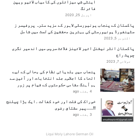
ا
اینٹی شپ میزائلوں کی کامیاب لائیو ویپن
م
فائرنگ
پ
اپریل 25, 2020
ذ
پاکستان کے پنجاب یونیورسٹی لاہور کے مزید سترہ پروفیسر ز
ی
سٹینفورڈ یونیورسٹی کی بہترین محققین کی لسٹ میں شامل
ر
اکتوبر 5, 2023
پاکستان انٹر نیشنل ائیر لائینز فلائٹ سروس میں اندھیر نگری
چوپٹ راج
جولائی 7, 2023
پنجاب میں بلدیاتی نظام کی بحالی کے لیے
اتحاد کا اجلاس، جلد انتخابات اور آئین سے
ہم آہنگ مقامی حکومتوں کے قیام پر زور
4 ہفتے ago
خوراک کی قلت اور خود کفالت ۔ایک بڑا چیلنج
!!……پیر مشتاق رضوی
3 ہفتے ago
Liqui Moly Lahore German Oil