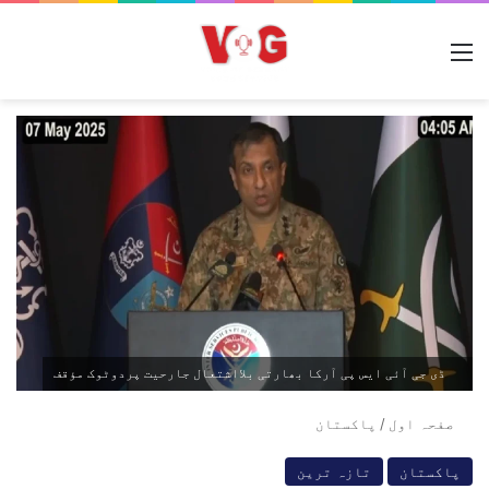
مینو
ڈی جی آئی ایس پی آرکا بھارتی بلااشتعال جارحیت پردوٹوک مؤقف
صفحہ اول
/
پاکستان
پاکستان
تازہ ترین