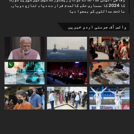
کا 2024 کا مسماری حکم کالعدم قرار دے دیا، تنازع دوبارہ
ماتحت عدالتوں کو بھجوا دیا
وائس آف جرمنی اردو خبریں