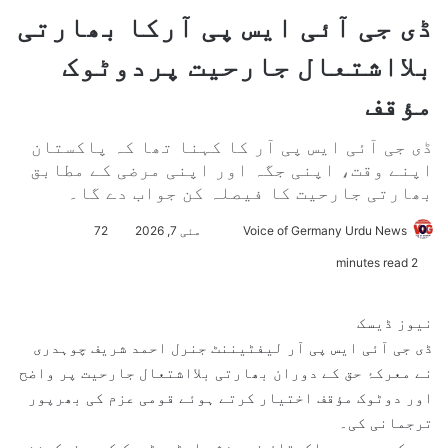
ڈی جی آئی ایس پی آرکا بھارتی
بلااشتعال جارحیت پردوٹوک
مؤقف
ڈی جی آئی ایس پی آر کا کہنا تھا کہ پاکستان
اپنے وقت، اپنی جگہ اور اپنی مرضی کے مطابق
بھارتی جارحیت کا فیصلہ کن جواب دے گا۔
Voice of Germany Urdu News
S
مئی 7, 2026
72
e
2 minutes read
n
d
نیوز ڈیسک
a
ڈی جی آئی ایس پی آر لیفٹیننٹ جنرل احمد شریف چوہدری
n
نے معرکۂ حق کے دوران بھارتی بلااشتعال جارحیت پر واضح
e
اور دوٹوک مؤقف اختیار کرتے ہوئے قومی عزم کی بھرپور
m
ترجمانی کی۔
a
معرکۂ حق میں پاکستان نے مؤثر اسٹریٹیجک کمیونیکیشن
i