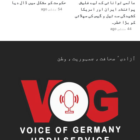
عالمی توانائی کے لیے فلیش
حکومت کو مشکل میں ڈال دیا
پوائنٹ، ایران اور امریکا
54 منٹس ago
کشیدگی سے تیل و گیس کی سپلائی
کو بڑا خطرہ
44 منٹس ago
آزادیٴ صحافت ، جمہوریت ، وطن