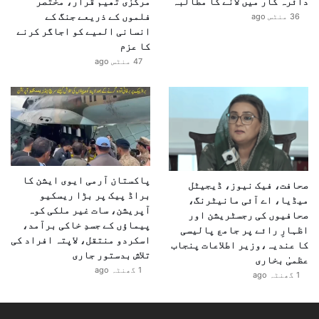
دائرہ کار میں لانے کا مطالبہ
مرکزی تھیم قرار، مختصر
فلموں کے ذریعے جنگ کے
36 منٹس ago
انسانی المیے کو اجاگر کرنے
کا عزم
47 منٹس ago
پاکستان آرمی ایوی ایشن کا
صحافت، فیک نیوز، ڈیجیٹل
براڈ پیک پر بڑا ریسکیو
میڈیا، اے آئی مانیٹرنگ،
آپریشن، سات غیر ملکی کوہ
صحافیوں کی رجسٹریشن اور
پیماؤں کے جسدِ خاکی برآمد،
اظہارِ رائے پر جامع پالیسی
اسکردو منتقل، لاپتہ افراد کی
کا عندیہ،وزیر اطلاعات پنجاب
تلاش بدستور جاری
عظمیٰ بخاری
1 گھنٹہ ago
1 گھنٹہ ago