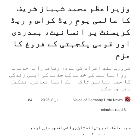
وزیراعظم محمد شہباز شریف
کا عالمی یومِ ریڈ کراس و ریڈ
کریسنٹ پر انسانیت، ہمدردی
اور قومی یکجہتی کے فروغ کا
عزم
ضرورت مند افراد کی مدد، رضاکارانہ خدمات
اور انسانیت کی خدمت کے جذبے کو اپنی زندگی
کا حصہ بنائیں تاکہ ایک ایسا معاشرہ تشکیل
دیا جا سکے
Voice of Germany Urdu News
S
مئی 8, 2026
84
e
3 minutes read
n
d
سید عاطف ندیم-پاکستان،وائس آف جرمنی اردو
a