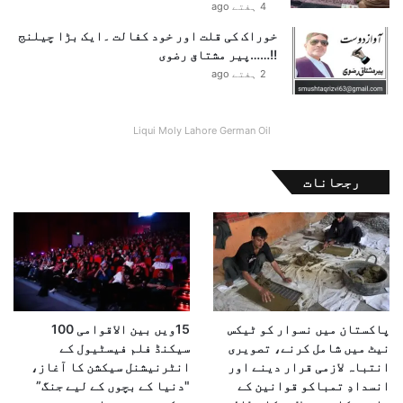
4 ہفتے ago
خوراک کی قلت اور خود کفالت ۔ایک بڑا چیلنج
!!……پیر مشتاق رضوی
2 ہفتے ago
Liqui Moly Lahore German Oil
رجحانات
پاکستان میں نسوار کو ٹیکس
15ویں بین الاقوامی 100
نیٹ میں شامل کرنے، تصویری
سیکنڈ فلم فیسٹیول کے
انتباہ لازمی قرار دینے اور
انٹرنیشنل سیکشن کا آغاز،
انسدادِ تمباکو قوانین کے
"دنیا کے بچوں کے لیے جنگ”