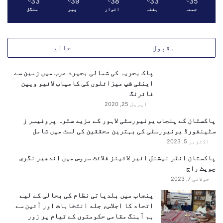
33
39
38
33
35
جمعہ
ہفتہ
اتوار
پیر
منگل
ا
ی
ر
ا
مقبول
حالیہ
ن
س
پاک بحریہ کی شمالی بحیرۂ عرب میں زمین سے
ے
اینٹی شپ میزائلوں کی کامیاب لائیو ویپن
ا
فائرنگ
ہ
م
اپریل 25, 2020
س
پاکستان کے پنجاب یونیورسٹی لاہور کے مزید سترہ پروفیسر ز
ف
سٹینفورڈ یونیورسٹی کی بہترین محققین کی لسٹ میں شامل
ا
اکتوبر 5, 2023
ر
ت
پاکستان انٹر نیشنل ائیر لائینز فلائٹ سروس میں اندھیر نگری
ی
چوپٹ راج
ر
جولائی 7, 2023
ا
پنجاب میں بلدیاتی نظام کی بحالی کے لیے
ب
اتحاد کا اجلاس، جلد انتخابات اور آئین سے
ط
ہم آہنگ مقامی حکومتوں کے قیام پر زور
ہ