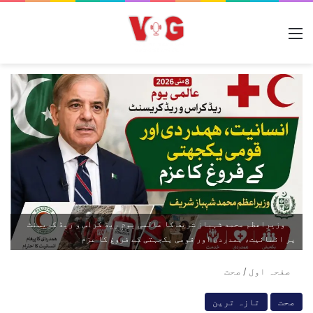
مینو
وزیراعظم محمد شہباز شریف کا عالمی یومِ ریڈ کراس و ریڈ کریسنٹ
پر انسانیت، ہمدردی اور قومی یکجہتی کے فروغ کا عزم
صفحہ اول
/
صحت
صحت
تازہ ترین