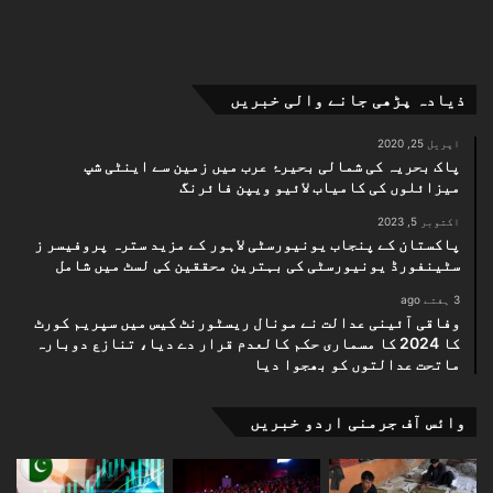
ذیادہ پڑھی جانے والی خبریں
اپریل 25, 2020
پاک بحریہ کی شمالی بحیرۂ عرب میں زمین سے اینٹی شپ
میزائلوں کی کامیاب لائیو ویپن فائرنگ
اکتوبر 5, 2023
پاکستان کے پنجاب یونیورسٹی لاہور کے مزید سترہ پروفیسر ز
سٹینفورڈ یونیورسٹی کی بہترین محققین کی لسٹ میں شامل
3 ہفتے ago
وفاقی آئینی عدالت نے مونال ریسٹورنٹ کیس میں سپریم کورٹ
کا 2024 کا مسماری حکم کالعدم قرار دے دیا، تنازع دوبارہ
ماتحت عدالتوں کو بھجوا دیا
وائس آف جرمنی اردو خبریں