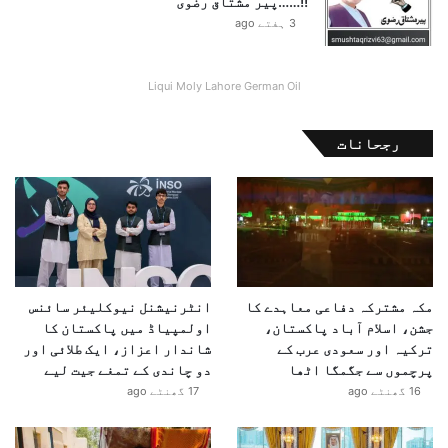
!!……پیر مشتاق رضوی
ا
3 ہفتے ago
ز
و
ں
Liqui Moly Lahore German Oil
ک
و
ن
رجحانات
ش
ا
ن
ہ
ب
ن
ا
مکہ مشترکہ دفاعی معاہدے کا
انٹرنیشنل نیوکلیئر سائنس
ی
جشن، اسلام آباد پاکستان،
اولمپیاڈ میں پاکستان کا
ا
ترکیہ اور سعودی عرب کے
شاندار اعزاز، ایک طلائی اور
پرچموں سے جگمگا اٹھا
دو چاندی کے تمغے جیت لیے
16 گھنٹے ago
17 گھنٹے ago