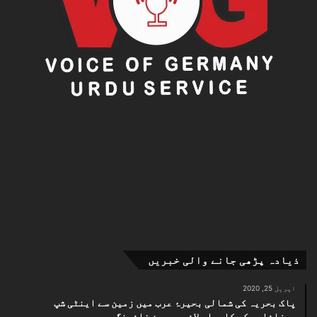
ذیادہ پڑھی جانے والی خبریں
اپریل 25, 2020
پاک بحریہ کی شمالی بحیرۂ عرب میں زمین سے اینٹی شپ
میزائلوں کی کامیاب لائیو ویپن فائرنگ