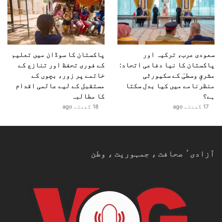
سعودی عرب، ترکیہ اور
پاکستان کا سوڈان میں تعلیم
پاکستان کا نیا دفاعی اتحاد:
کے فوری تحفظ اور تنازع کے
مشرقِ وسطیٰ کے سکیورٹی
خاتمے پر زور، بچوں کے
منظرنامے میں کیا بدل سکتا
مستقبل کے لیے عالمی اقدام
ہے؟
کا مطالبہ
17 گھنٹے ago
18 گھنٹے ago
آزادیٴ صحافت ، جمہوریت ، وطن