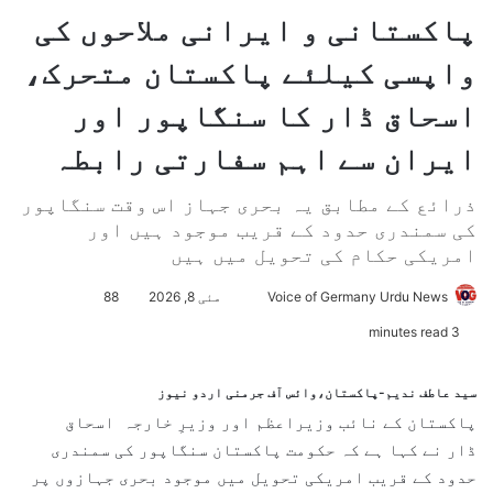
پاکستانی و ایرانی ملاحوں کی
واپسی کیلئے پاکستان متحرک،
اسحاق ڈار کا سنگاپور اور
ایران سے اہم سفارتی رابطہ
ذرائع کے مطابق یہ بحری جہاز اس وقت سنگاپور
کی سمندری حدود کے قریب موجود ہیں اور
امریکی حکام کی تحویل میں ہیں
Voice of Germany Urdu News
S
مئی 8, 2026
88
e
3 minutes read
n
d
سید عاطف ندیم-پاکستان،وائس آف جرمنی اردو نیوز
a
پاکستان کے نائب وزیراعظم اور وزیرِ خارجہ اسحاق
n
ڈار نے کہا ہے کہ حکومت پاکستان سنگاپور کی سمندری
e
حدود کے قریب امریکی تحویل میں موجود بحری جہازوں پر
m