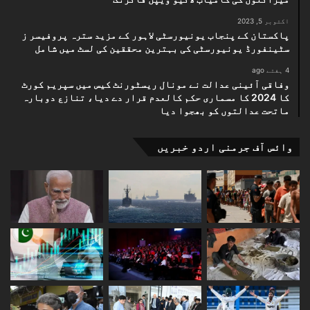
اکتوبر 5, 2023
پاکستان کے پنجاب یونیورسٹی لاہور کے مزید سترہ پروفیسر ز
سٹینفورڈ یونیورسٹی کی بہترین محققین کی لسٹ میں شامل
4 ہفتے ago
وفاقی آئینی عدالت نے مونال ریسٹورنٹ کیس میں سپریم کورٹ
کا 2024 کا مسماری حکم کالعدم قرار دے دیا، تنازع دوبارہ
ماتحت عدالتوں کو بھجوا دیا
وائس آف جرمنی اردو خبریں