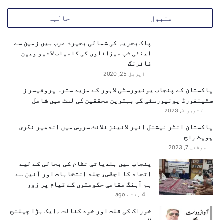
غ
ی
مقبول
حالیہ
ک
ر
ا
ا
ع
ن
پاک بحریہ کی شمالی بحیرۂ عرب میں زمین سے
ز
ن
اینٹی شپ میزائلوں کی کامیاب لائیو ویپن
م
ے
فائرنگ
ا
اپریل 25, 2020
م
پاکستان کے پنجاب یونیورسٹی لاہور کے مزید سترہ پروفیسر ز
ر
سٹینفورڈ یونیورسٹی کی بہترین محققین کی لسٹ میں شامل
ی
اکتوبر 5, 2023
ک
ی
پاکستان انٹر نیشنل ائیر لائینز فلائٹ سروس میں اندھیر نگری
ب
چوپٹ راج
ح
جولائی 7, 2023
ر
پنجاب میں بلدیاتی نظام کی بحالی کے لیے
ی
اتحاد کا اجلاس، جلد انتخابات اور آئین سے
ہ
ہم آہنگ مقامی حکومتوں کے قیام پر زور
ک
4 ہفتے ago
ے
ج
خوراک کی قلت اور خود کفالت ۔ایک بڑا چیلنج
ہ