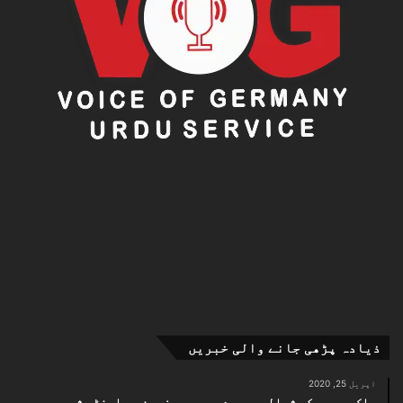
ذیادہ پڑھی جانے والی خبریں
اپریل 25, 2020
پاک بحریہ کی شمالی بحیرۂ عرب میں زمین سے اینٹی شپ