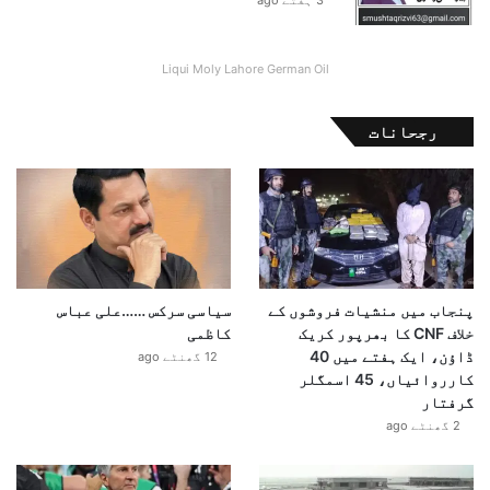
Liqui Moly Lahore German Oil
رجحانات
پنجاب میں منشیات فروشوں کے
سیاسی سرکس ……علی عباس
خلاف CNF کا بھرپور کریک
کاظمی
ڈاؤن، ایک ہفتے میں 40
12 گھنٹے ago
کارروائیاں، 45 اسمگلر
گرفتار
2 گھنٹے ago