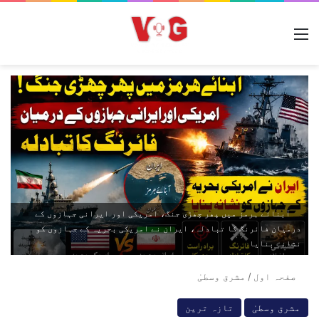
مینو
آبنائے ہرمز میں پھر چھڑی جنگ، امریکی اور ایرانی جہازوں کے
درمیان فائرنگ کا تبادلہ، ایران نے امریکی بحریہ کے جہازوں کو
نشانہ بنایا
صفحہ اول
/
مشرق وسطیٰ
مشرق وسطیٰ
تازہ ترین