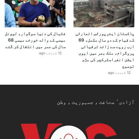
پاکستان ایئرپورٹس اتھارٹی
فٹبال کی دنیا سوگوار، لیونل
کے قیام کے دو سال مکمل، 69
میسی کے والد خورخے میسی 68
ارب روپے سے زائد ترقیاتی
سال کی عمر میں انتقال کر گئے
پروگرام، ملک بھر میں ایوی
12 گھنٹے ago
ایشن انفراسٹرکچر کی بڑی
توسیع
12 گھنٹے ago
آزادیٴ صحافت ، جمہوریت ، وطن