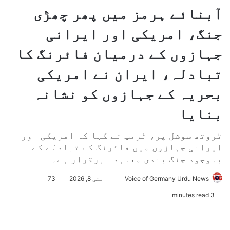
آبنائے ہرمز میں پھر چھڑی
جنگ، امریکی اور ایرانی
جہازوں کے درمیان فائرنگ کا
تبادلہ، ایران نے امریکی
بحریہ کے جہازوں کو نشانہ
بنایا
ٹروتھ سوشل پر، ٹرمپ نے کہا کہ امریکی اور
ایرانی جہازوں میں فائرنگ کے تبادلے کے
باوجود جنگ بندی معاہدہ برقرار ہے۔
Voice of Germany Urdu News
S
مئی 8, 2026
73
e
3 minutes read
n
d
a