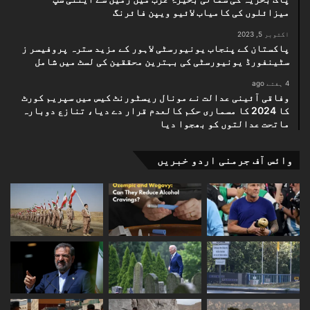
میزائلوں کی کامیاب لائیو ویپن فائرنگ
اکتوبر 5, 2023
پاکستان کے پنجاب یونیورسٹی لاہور کے مزید سترہ پروفیسر ز
سٹینفورڈ یونیورسٹی کی بہترین محققین کی لسٹ میں شامل
4 ہفتے ago
وفاقی آئینی عدالت نے مونال ریسٹورنٹ کیس میں سپریم کورٹ
کا 2024 کا مسماری حکم کالعدم قرار دے دیا، تنازع دوبارہ
ماتحت عدالتوں کو بھجوا دیا
وائس آف جرمنی اردو خبریں