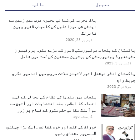
مقبول
حالیہ
ا
ر
ت
پاک بحریہ کی شمالی بحیرۂ عرب میں زمین سے
ی
اینٹی شپ میزائلوں کی کامیاب لائیو ویپن
ر
فائرنگ
ا
اپریل 25, 2020
ب
پاکستان کے پنجاب یونیورسٹی لاہور کے مزید سترہ پروفیسر ز
ط
سٹینفورڈ یونیورسٹی کی بہترین محققین کی لسٹ میں شامل
ہ
اکتوبر 5, 2023
پاکستان انٹر نیشنل ائیر لائینز فلائٹ سروس میں اندھیر نگری
چوپٹ راج
جولائی 7, 2023
پنجاب میں بلدیاتی نظام کی بحالی کے لیے
اتحاد کا اجلاس، جلد انتخابات اور آئین سے
ہم آہنگ مقامی حکومتوں کے قیام پر زور
4 ہفتے ago
خوراک کی قلت اور خود کفالت ۔ایک بڑا چیلنج
!!……پیر مشتاق رضوی
3 ہفتے ago