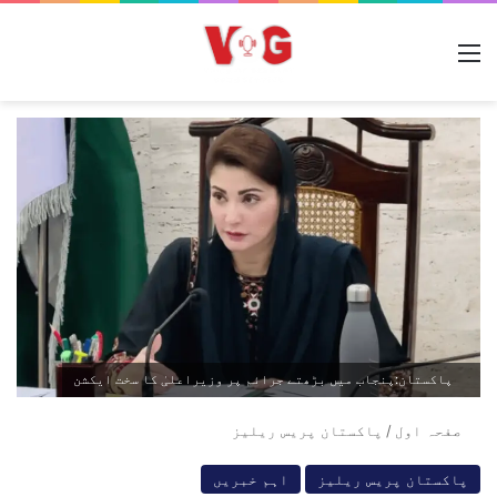
مینو
پاکستان:‌پنجاب میں بڑھتے جرائم پر وزیراعلیٰ کا سخت ایکشن
صفحہ اول
/
پاکستان پریس ریلیز
پاکستان پریس ریلیز
اہم خبریں