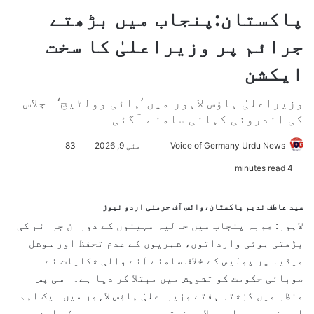
پاکستان:‌پنجاب میں بڑھتے
جرائم پر وزیراعلیٰ کا سخت
ایکشن
وزیراعلیٰ ہاؤس لاہور میں ’ہائی وولٹیج‘ اجلاس
کی اندرونی کہانی سامنے آگئی
Voice of Germany Urdu News
S
مئی 9, 2026
83
e
4 minutes read
n
d
سید عاطف ندیم پاکستان،وائس آف جرمنی اردو نیوز
a
لاہور: صوبہ پنجاب میں حالیہ مہینوں کے دوران جرائم کی
n
بڑھتی ہوئی وارداتوں، شہریوں کے عدم تحفظ اور سوشل
e
میڈیا پر پولیس کے خلاف سامنے آنے والی شکایات نے
m
صوبائی حکومت کو تشویش میں مبتلا کر دیا ہے۔ اسی پس
a
منظر میں گزشتہ ہفتے وزیراعلیٰ ہاؤس لاہور میں ایک اہم
i
اور غیرمعمولی اجلاس منعقد ہوا جس میں صوبے کی امن و
l