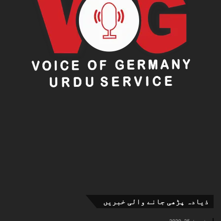
ذیادہ پڑھی جانے والی خبریں