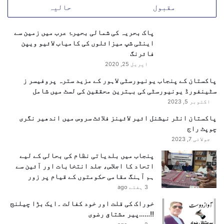
ش
مقبول
حالیہ
ت
گ
پاک بحریہ کی شمالی بحیرۂ عرب میں زمین سے
ر
اینٹی شپ میزائلوں کی کامیاب لائیو ویپن
د
فائرنگ
ہ
ل
اپریل 25, 2020
ا
پاکستان کے پنجاب یونیورسٹی لاہور کے مزید سترہ پروفیسر ز
ک
سٹینفورڈ یونیورسٹی کی بہترین محققین کی لسٹ میں شامل
اکتوبر 5, 2023
پاکستان انٹر نیشنل ائیر لائینز فلائٹ سروس میں اندھیر نگری
چوپٹ راج
جولائی 7, 2023
پنجاب میں بلدیاتی نظام کی بحالی کے لیے
اتحاد کا اجلاس، جلد انتخابات اور آئین سے
ہم آہنگ مقامی حکومتوں کے قیام پر زور
3 ہفتے ago
خوراک کی قلت اور خود کفالت ۔ایک بڑا چیلنج
!!……پیر مشتاق رضوی