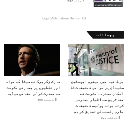
2 ہفتے ago
Liqui Moly Lahore German Oil
رجحانات
برطانیہ میں جیفری ایپسٹین
مارک زکربرگ نے میٹا کے مواد
سکینڈل پر عوامی تحقیقات کا
اور غلطیوں پر بھارتی حکومت
امکان مسترد، حکومت نے
سے معذرت کر لی: مقامی میڈیا
متاثرین سے اظہارِ ہمدردی
8 گھنٹے ago
کرتے ہوئے پولیس تحقیقات
جاری رکھنے کی تصدیق کر دی
8 گھنٹے ago