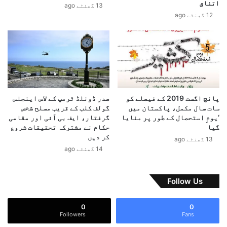
اتفاق
13 گھنٹے ago
ش
ر
12 گھنٹے ago
ن
و
ز
ز
،
ی
ہ
ر
ن
ا
د
ع
و
ل
س
یٰ
پانچ اگست 2019 کے فیصلے کو
صدر ڈونلڈ ٹرمپ کے لاس اینجلس
ت
ک
سات سال مکمل، پاکستان میں
گولف کلب کے قریب مسلح شخص
ا
ا
‘یومِ استحصال کے طور پر منایا
گرفتار، ایف بی آئی اور مقامی
ن
گیا
حکام نے مشترکہ تحقیقات شروع
س
ی
کر دیں
خ
13 گھنٹے ago
س
ت
14 گھنٹے ago
ر
ا
پ
ی
ر
ک
Follow Us
س
ش
ت
ن
0
0
ی
Followers
Fans
م