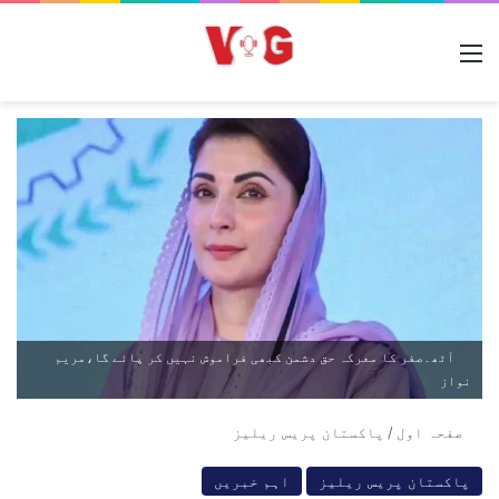
مینو
آٹھ۔صفر کا معرکہ حق دشمن کبھی فراموش نہیں کر پائے گا،مریم
نواز
صفحہ اول
/
پاکستان پریس ریلیز
پاکستان پریس ریلیز
اہم خبریں