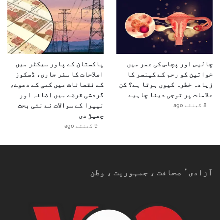
چالیس اور پچاس کی عمر میں
پاکستان کے پاور سیکٹر میں
خواتین کو رحم کے کینسر کا
اصلاحات کا سفر جاری، ڈسکوز
زیادہ خطرہ کیوں ہوتا ہے؟ کن
کے نقصانات میں کمی کے دعوے،
علامات پر توجی دینا چاہیے
گردشی قرضے میں اضافہ اور
نیپرا کے سوالات نے نئی بحث
8 گھنٹے ago
چھیڑ دی
9 گھنٹے ago
آزادیٴ صحافت ، جمہوریت ، وطن