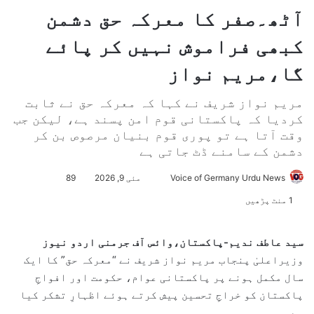
آٹھ۔صفر کا معرکہ حق دشمن
کبھی فراموش نہیں کر پائے
گا،مریم نواز
مریم نواز شریف نے کہا کہ معرکہ حق نے ثابت
کردیا کہ پاکستانی قوم امن پسند ہے، لیکن جب
وقت آتا ہے تو پوری قوم بنیان مرصوص بن کر
دشمن کے سامنے ڈٹ جاتی ہے
Voice of Germany Urdu News
S
مئی 9, 2026
89
e
1 منٹ پڑھیں
n
d
سید عاطف ندیم-پاکستان،وائس آف جرمنی اردو نیوز
a
وزیراعلیٰ پنجاب مریم نواز شریف نے “معرکہ حق” کا ایک
n
سال مکمل ہونے پر پاکستانی عوام، حکومت اور افواجِ
e
پاکستان کو خراجِ تحسین پیش کرتے ہوئے اظہارِ تشکر کیا
m
ہے۔
a