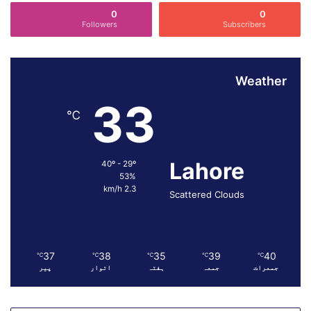
ی
0
0
ں
Followers
Subscribers
ف
ت
ن
Weather
ہ
ا
33
ل
℃
خ
و
ا
Lahore
40º - 29º
ر
53%
ج
2.3 km/h
Scattered Clouds
ک
ے
پ
ا
ن
37
38
35
39
40
℃
℃
℃
℃
℃
جمعرات
جمعہ
ہفتہ
اتوار
پیر
چ
د
ہ