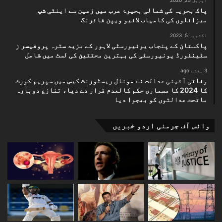
اپریل 25, 2020
پاک بحریہ کی شمالی بحیرۂ عرب میں زمین سے اینٹی شپ
میزائلوں کی کامیاب لائیو ویپن فائرنگ
اکتوبر 5, 2023
پاکستان کے پنجاب یونیورسٹی لاہور کے مزید سترہ پروفیسر ز
سٹینفورڈ یونیورسٹی کی بہترین محققین کی لسٹ میں شامل
3 ہفتے ago
وفاقی آئینی عدالت نے مونال ریسٹورنٹ کیس میں سپریم کورٹ
کا 2024 کا مسماری حکم کالعدم قرار دے دیا، تنازع دوبارہ
ماتحت عدالتوں کو بھجوا دیا
وائس آف جرمنی اردو خبریں