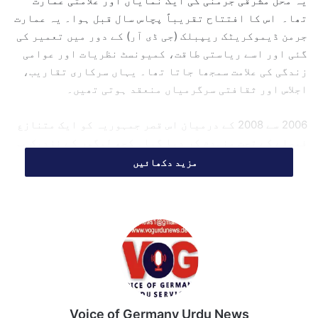
یہ محل مشرقی جرمنی کی ایک نمایاں اور علامتی عمارت
تھا۔ اس کا افتتاح تقریباً پچاس سال قبل ہوا۔ یہ عمارت
جرمن ڈیموکریٹک ریپبلک (جی ڈی آر) کے دور میں تعمیر کی
گئی اور اسے ریاستی طاقت، کمیونسٹ نظریات اور عوامی
زندگی کی علامت سمجھا جاتا تھا۔ یہاں سرکاری تقاریب،
اجلاس اور ثقافتی سرگرمیاں منعقد ہوتی تھیں۔
2006 سے 2008 کے درمیان اس قصر جمہوریہ کو ایک متنازع
فیصلے کے تحت منہدم کر دیا گیا۔ کچھ لوگوں کے نزدیک یہ
اقدام تاریخ کو مٹانے کے مترادف تھا، جبکہ دیگر کچھ
مزید دکھائیں
اسے ایک نئے دور کی شروعات سمجھتے تھے۔ اگرچہ یہ عمارت
اب موجود نہیں، مگر یہ جرمن تاریخ کے ایک اہم دور، اس
سے جڑے اختلافات اور سیاسی پیچیدگیوں کی علامت کے طور پر
آج بھی یاد کی جاتی ہے۔
کمیونسٹ ریاست کی نمائشی
عمارت
Voice of Germany Urdu News