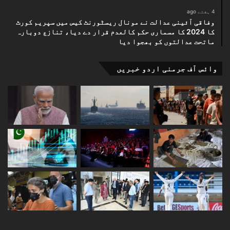
4 ہفتے ago
وفاقی آئینی عدالت نے مونال ریسٹورنٹ کیس میں سپریم کورٹ
کا 2024 کا مسماری حکم کالعدم قرار دے دیا، تنازع دوبارہ
ماتحت عدالتوں کو بھجوا دیا
وائس آف جرمنی اردو خبریں