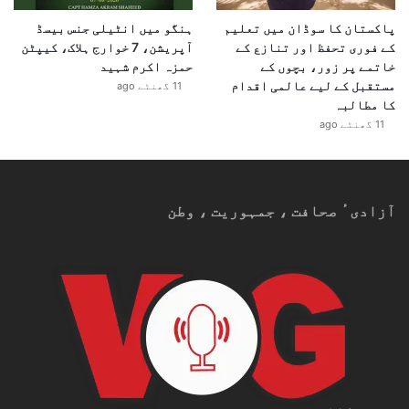
پاکستان کا سوڈان میں تعلیم
ہنگو میں انٹیلی جنس بیسڈ
کے فوری تحفظ اور تنازع کے
آپریشن، 7 خوارج ہلاک، کیپٹن
خاتمے پر زور، بچوں کے
حمزہ اکرم شہید
مستقبل کے لیے عالمی اقدام
11 گھنٹے ago
کا مطالبہ
11 گھنٹے ago
آزادیٴ صحافت ، جمہوریت ، وطن
آج محلِ جمہوریت کی جگہ ہمبولٹ فورم موجود ہے۔ یہ ایک
ثقافتی مرکز اور عجائب گھر ہے
تصویر: Peer Grimm/dpa/picture
alliance
اگرچہ اب بھی یہاں کبھی کبھار محلِ جمہوریت سے متعلق
عارضی نمائشیں ہوتی ہیں، مگر اس کی کوئی مستقل نمائش
یا نقل موجود نہیں۔ بس ان لوگوں کی یادیں باقی ہیں
جنہوں نے اسے دیکھا، محسوس کیا یا کسی نہ کسی صورت اس
سے جڑا ہوا ماضی گزارا۔