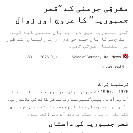
مشرقِی جرمنی کے ’’قصر
جمہوریہ‘‘ کا عروج اور زوال
قصر جمہوریہ میں دو اہم ہال تعمیر کیے گیے۔
ایک چھوٹا ہال جسے جی ڈی آر پارلیمان کے طور
پر استعمال کرتی تھی۔
Voice of Germany Urdu News
S
مئی 9, 2026
83
e
4 minutes read
n
d
کرسٹینا بُراک
a
1976 سے 1990 تک مشرقی برلن میں موجود یہ شاندار عمارت
n
"ہاؤس آف دی پیپل”کمیونسٹ ریاست کی طاقت کی علامت رہی۔
e
اگرچہ یہ عمارت ایک متنازع فیصلے کے تحت منہدم کر دی
m
گئی مگر اس سے وابستہ یادیں آج بھی زندہ ہیں۔
a
i
قصر جمہوریہ کی داستان
l