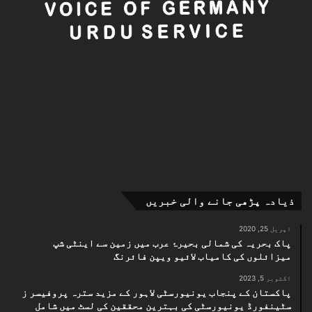
ذیادہ پڑھی جانے والی خبریں
اپریل 25, 2020
پاک بحریہ کی شمالی بحیرۂ عرب میں زمین سے اینٹی شپ
میزائلوں کی کامیاب لائیو ویپن فائرنگ
اکتوبر 5, 2023
پاکستان کے پنجاب یونیورسٹی لاہور کے مزید سترہ پروفیسر ز
سٹینفورڈ یونیورسٹی کی بہترین محققین کی لسٹ میں شامل