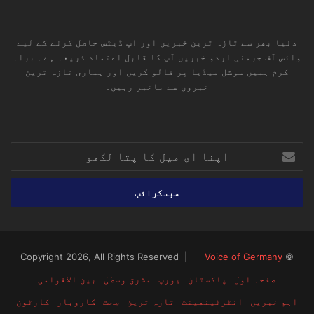
دنیا بھر سے تازہ ترین خبریں اور اپ ڈیٹس حاصل کرنے کے لیے
وائس آف جرمنی اردو خبریں آپ کا قابل اعتماد ذریعہ ہے۔ براہ
کرم ہمیں سوشل میڈیا پر فالو کریں اور ہماری تازہ ترین
خبروں سے باخبر رہیں۔
RSS
TikTok
Instagram
YouTube
LinkedIn
Facebook
X
اپنا
ای
میل
کا
پتا
لکھو
Voice of Germany
© Copyright 2026, All Rights Reserved |
صفحہ اول
پاکستان
یورپ
مشرق وسطیٰ
بین الاقوامی
اہم خبریں
انٹرٹینمینٹ
تازہ ترین
صحت
کاروبار
کارٹون