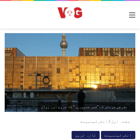
مینو
مشرقِی جرمنی کے ’’قصر جمہوریہ‘‘ کا عروج اور زوال
صفحہ اول
/
انٹرٹینمینٹ
انٹرٹینمینٹ
تازہ ترین