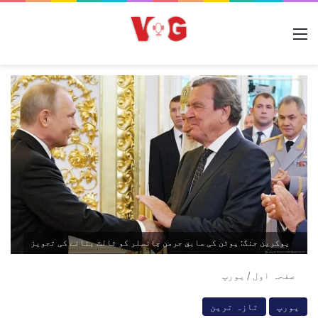
مینو
یوکرین جنگ: پوٹن کی سابق جرمن چانسلر کو ثالث بنانے کی تجویز
صفحہ اول
/
یورپ
یورپ
تازہ ترین