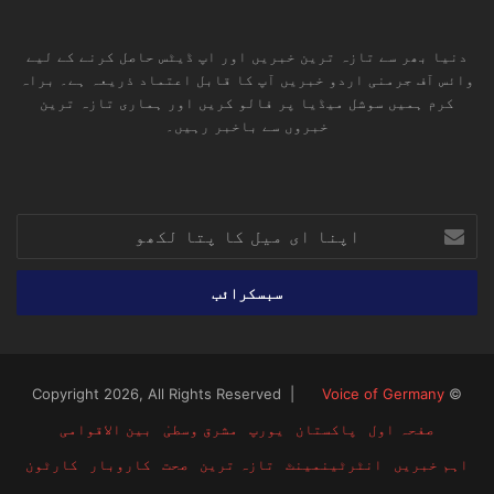
دنیا بھر سے تازہ ترین خبریں اور اپ ڈیٹس حاصل کرنے کے لیے
وائس آف جرمنی اردو خبریں آپ کا قابل اعتماد ذریعہ ہے۔ براہ
کرم ہمیں سوشل میڈیا پر فالو کریں اور ہماری تازہ ترین
خبروں سے باخبر رہیں۔
RSS
TikTok
Instagram
YouTube
LinkedIn
Facebook
X
اپنا
ای
میل
کا
پتا
لکھو
Voice of Germany
© Copyright 2026, All Rights Reserved |
صفحہ اول
پاکستان
یورپ
مشرق وسطیٰ
بین الاقوامی
اہم خبریں
انٹرٹینمینٹ
تازہ ترین
صحت
کاروبار
کارٹون