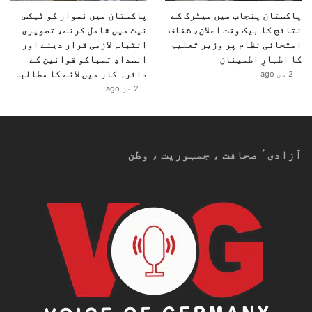
پاکستان پنجاب میں میٹرک کے
پاکستان میں نسوار کو ٹیکس
نتائج کا بیک وقت اعلان، شفاف
نیٹ میں شامل کرنے، تصویری
امتحانی نظام پر وزیر تعلیم
انتباہ لازمی قرار دینے اور
کا اظہارِ اطمینان
انسدادِ تمباکو قوانین کے
دائرہ کار میں لانے کا مطالبہ
2 دن ago
2 دن ago
آزادیٴ صحافت ، جمہوریت ، وطن