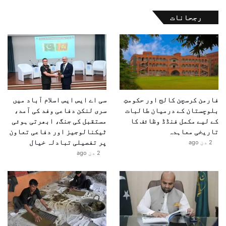
رجحانات
فارمن کرسچن کالج اور حکومتِ
سی اے ایس ایس اسلام آباد میں
بلوچستان کے درمیان طالبات
سری لنکن دفاعی وفد کی آمد،
کے لیے مکمل فنڈڈ وظائف کا
مستقبل کی جنگ، ابھرتی ہوئی
تاریخی معاہدہ
ٹیکنالوجیز اور دفاعی تعاون
پر تفصیلی تبادلہ خیال
2 دن ago
2 دن ago