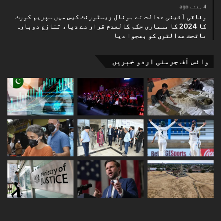
4 ہفتے ago
وفاقی آئینی عدالت نے مونال ریسٹورنٹ کیس میں سپریم کورٹ
کا 2024 کا مسماری حکم کالعدم قرار دے دیا، تنازع دوبارہ
ماتحت عدالتوں کو بھجوا دیا
وائس آف جرمنی اردو خبریں