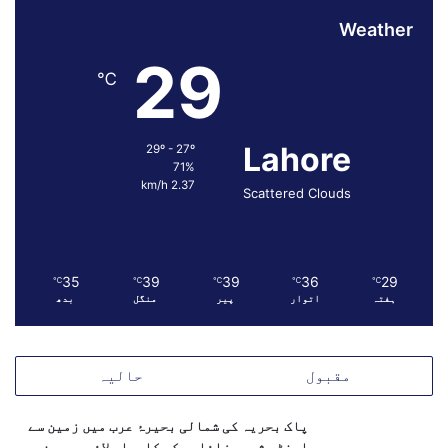
Weather
29
℃
Lahore
29º - 27º
71%
2.37 km/h
Scattered Clouds
35
39
39
36
29
℃
℃
℃
℃
℃
ہفتہ
اتوار
پیر
منگل
بدھ
مقبول
حالیہ
پاک بحریہ کی شمالی بحیرۂ عرب میں زمین سے
اینٹی شپ میزائلوں کی کامیاب لائیو ویپن