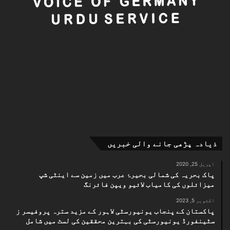
ذیادہ پڑھی جانے والی خبریں
اپریل 25, 2020
پاک بحریہ کی شمالی بحیرۂ عرب میں زمین سے اینٹی شپ
میزائلوں کی کامیاب لائیو ویپن فائرنگ
اکتوبر 5, 2023
پاکستان کے پنجاب یونیورسٹی لاہور کے مزید سترہ پروفیسر ز
سٹینفورڈ یونیورسٹی کی بہترین محققین کی لسٹ میں شامل