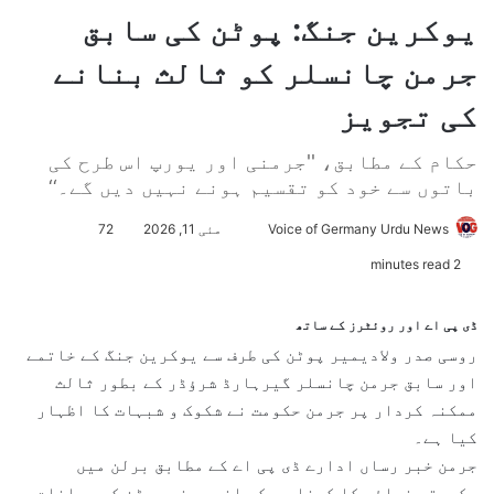
یوکرین جنگ: پوٹن کی سابق
جرمن چانسلر کو ثالث بنانے
کی تجویز
حکام کے مطابق، ''جرمنی اور یورپ اس طرح کی
باتوں سے خود کو تقسیم ہونے نہیں دیں گے۔‘‘
Voice of Germany Urdu News
S
مئی 11, 2026
72
e
2 minutes read
n
d
ڈی پی اے اور روئٹرز کے ساتھ
a
روسی صدر ولادیمیر پوٹن کی طرف سے یوکرین جنگ کے خاتمے
n
اور سابق جرمن چانسلر گیرہارڈ شرؤڈر کے بطور ثالث
e
ممکنہ کردار پر جرمن حکومت نے شکوک و شبہات کا اظہار
m
کیا ہے۔
a
جرمن خبر رساں ادارے ڈی پی اے کے مطابق برلن میں
i
حکومتی ذرائع کا کہنا ہے کہ انہوں نے پوٹن کے بیانات
l