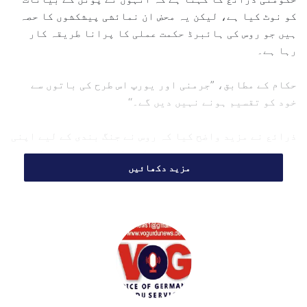
کو نوٹ کیا ہے، لیکن یہ محض ان نمائشی پیشکشوں کا حصہ
ہیں جو روس کی ہائبرڈ حکمت عملی کا پرانا طریقہ کار
رہا ہے۔
حکام کے مطابق، ”جرمنی اور یورپ اس طرح کی باتوں سے
خود کو تقسیم ہونے نہیں دیں گے۔‘‘
ذرائع نے مزید واضح کیا کہ روس نے جنگ بندی کے لیے اپنی
شرائط میں کوئی تبدیلی نہیں کی، اس لیے مذاکرات کی یہ
مزید دکھائیں
آپشن قابلِ بھروسہ نہیں لگتی۔ ان کا کہنا تھا، ”اگر روس
اپنی ساکھ ثابت کرنا چاہتا ہے، تو اسے سب سے پہلے جنگ
بندی میں توسیع کرنی چاہیے۔‘‘
واضح رہے کہ امریکی صدر ڈونلڈ ٹرمپ کی ثالثی میں دونوں
فریقین پیر، 11 مئی تک جنگ بندی پر رضامند ہوئے تھے۔