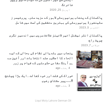
فائرنگ
اپریل 25, 2020
پاکستان کے پنجاب یونیورسٹی لاہور کے مزید سترہ پروفیسر ز
سٹینفورڈ یونیورسٹی کی بہترین محققین کی لسٹ میں شامل
اکتوبر 5, 2023
پاکستان انٹر نیشنل ائیر لائینز فلائٹ سروس میں اندھیر نگری
چوپٹ راج
جولائی 7, 2023
پنجاب میں بلدیاتی نظام کی بحالی کے لیے
اتحاد کا اجلاس، جلد انتخابات اور آئین سے
ہم آہنگ مقامی حکومتوں کے قیام پر زور
4 ہفتے ago
خوراک کی قلت اور خود کفالت ۔ایک بڑا چیلنج
!!……پیر مشتاق رضوی
3 ہفتے ago
Liqui Moly Lahore German Oil