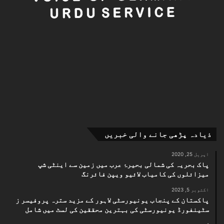
ذیادہ پڑھی جانے والی خبریں
اپریل 25, 2020
پاک بحریہ کی شمالی بحیرۂ عرب میں زمین سے اینٹی شپ
میزائلوں کی کامیاب لائیو ویپن فائرنگ
اکتوبر 5, 2023
پاکستان کے پنجاب یونیورسٹی لاہور کے مزید سترہ پروفیسر ز
سٹینفورڈ یونیورسٹی کی بہترین محققین کی لسٹ میں شامل