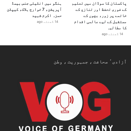
پاکستان کا سوڈان میں تعلیم
ہنگو میں انٹیلی جنس بیسڈ
کے فوری تحفظ اور تنازع کے
آپریشن، 7 خوارج ہلاک، کیپٹن
خاتمے پر زور، بچوں کے
حمزہ اکرم شہید
مستقبل کے لیے عالمی اقدام
14 گھنٹے ago
کا مطالبہ
14 گھنٹے ago
آزادیٴ صحافت ، جمہوریت ، وطن