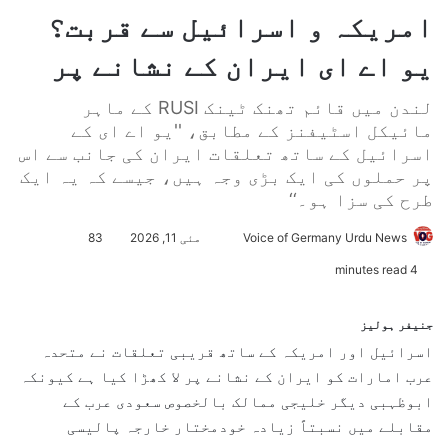
امریکہ و اسرائیل سے قربت؟
یو اے ای ایران کے نشانے پر
لندن میں قائم تھنک ٹینک RUSI کے ماہر
مائیکل اسٹیفنز کے مطابق، ''یو اے ای کے
اسرائیل کے ساتھ تعلقات ایران کی جانب سے اس
پر حملوں کی ایک بڑی وجہ ہیں، جیسے کہ یہ ایک
طرح کی سزا ہو۔‘‘
Voice of Germany Urdu News
S
مئی 11, 2026
83
e
4 minutes read
n
d
جنیفر ہولیز
a
اسرائیل اور امریکہ کے ساتھ قریبی تعلقات نے متحدہ
n
عرب امارات کو ایران کے نشانے پر لا کھڑا کیا ہے کیونکہ
e
ابوظہبی دیگر خلیجی ممالک بالخصوص سعودی عرب کے
m
مقابلے میں نسبتاً زیادہ خودمختار خارجہ پالیسی
a