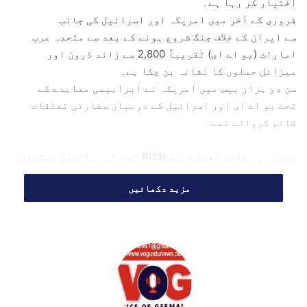
اختیار کر رہا ہے۔
i
فروری کے آخر میں امریکہ اور اسرائیل کی جانب
l
سے ایران کے خلاف جنگ شروع ہونے کے بعد سے متحدہ عرب
امارات (یو اے ای) تقریباً 2,800 سے زائد ڈرون اور
میزائل حملوں کا نشانہ بن چکا ہے۔
سن دو ہزار بیس میں امریکہ نے ابراہیمی معاہدے کے
تحت یو اے ای اور اسرائیل کے درمیان سفارتی تعلقات
قائم کروائے تھے۔
لندن میں قائم تھنک ٹینک RUSI کے ماہر مائیکل اسٹیفنز
کے مطابق، ”یو اے ای کے اسرائیل کے ساتھ تعلقات ایران
مزید دکھائیں
کی جانب سے اس پر حملوں کی ایک بڑی وجہ ہیں، جیسے کہ یہ
ایک طرح کی سزا ہو۔‘‘
اسٹیفنز نے بتایا کہ ایران کا مؤقف ہے کہ ‘اگر ہمیں
اسرائیل نے نشانہ بنایا ہے تو ہم اس کے اتحادیوں کو
نشانہ بنائیں گے‘۔