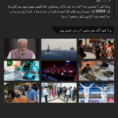
4 ہفتے ago
وفاقی آئینی عدالت نے مونال ریسٹورنٹ کیس میں سپریم کورٹ
کا 2024 کا مسماری حکم کالعدم قرار دے دیا، تنازع دوبارہ
ماتحت عدالتوں کو بھجوا دیا
وائس آف جرمنی اردو خبریں