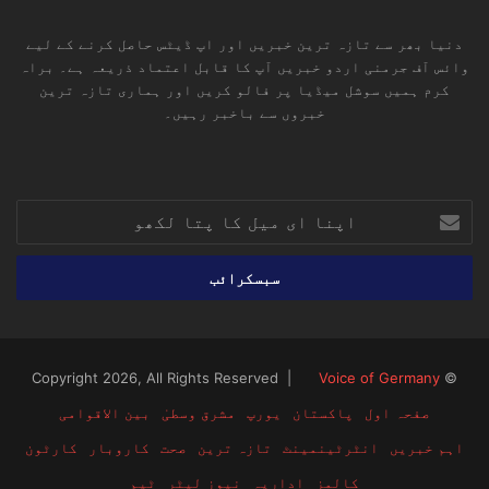
دنیا بھر سے تازہ ترین خبریں اور اپ ڈیٹس حاصل کرنے کے لیے
وائس آف جرمنی اردو خبریں آپ کا قابل اعتماد ذریعہ ہے۔ براہ
کرم ہمیں سوشل میڈیا پر فالو کریں اور ہماری تازہ ترین
خبروں سے باخبر رہیں۔
RSS
TikTok
Instagram
YouTube
LinkedIn
Facebook
X
اپنا
ای
میل
کا
پتا
لکھو
Voice of Germany
© Copyright 2026, All Rights Reserved |
صفحہ اول
پاکستان
یورپ
مشرق وسطیٰ
بین الاقوامی
اہم خبریں
انٹرٹینمینٹ
تازہ ترین
صحت
کاروبار
کارٹون
کالمز
اداریہ
نیوز لیٹر
ٹیم