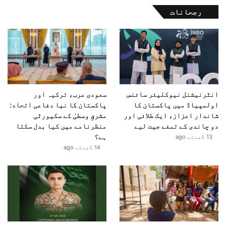
رجحانات
انٹرنیشنل نیوکلیئر سائنس
سعودی عرب، ترکیہ اور
اولمپیاڈ میں پاکستان کا
پاکستان کا نیا دفاعی اتحاد:
شاندار اعزاز، ایک طلائی اور
مشرقِ وسطیٰ کے سکیورٹی
دو چاندی کے تمغے جیت لیے
منظرنامے میں کیا بدل سکتا
ہے؟
13 گھنٹے ago
14 گھنٹے ago