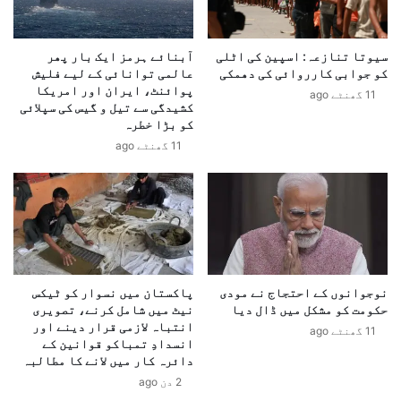
ا
ر
و
سیوتا تنازعہ: اسپین کی اٹلی
آبنائے ہرمز ایک بار پھر
ں
کو جوابی کارروائی کی دھمکی
عالمی توانائی کے لیے فلیش
س
پوائنٹ، ایران اور امریکا
ے
11 گھنٹے ago
کشیدگی سے تیل و گیس کی سپلائی
م
کو بڑا خطرہ
ت
11 گھنٹے ago
ع
ل
ق
س
ی
ب
ی
ا
نوجوانوں کے احتجاج نے مودی
پاکستان میں نسوار کو ٹیکس
ی
حکومت کو مشکل میں ڈال دیا
نیٹ میں شامل کرنے، تصویری
س
انتباہ لازمی قرار دینے اور
11 گھنٹے ago
ر
انسدادِ تمباکو قوانین کے
پ
دائرہ کار میں لانے کا مطالبہ
و
2 دن ago
ر