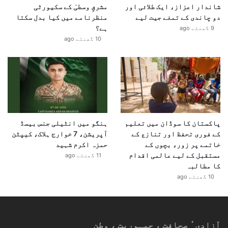
شاندار اعزاز، ایک طلائی اور
مشرقِ وسطیٰ کے سکیورٹی
دو چاندی کے تمغے جیت لیے
منظرنامے میں کیا بدل سکتا
ہے؟
9 گھنٹے ago
10 گھنٹے ago
پاکستان کا سوڈان میں تعلیم
ہنگو میں انٹیلی جنس بیسڈ
کے فوری تحفظ اور تنازع کے
آپریشن، 7 خوارج ہلاک، کیپٹن
خاتمے پر زور، بچوں کے
حمزہ اکرم شہید
مستقبل کے لیے عالمی اقدام
11 گھنٹے ago
کا مطالبہ
10 گھنٹے ago
آزادیٴ صحافت ، جمہوریت ، وطن