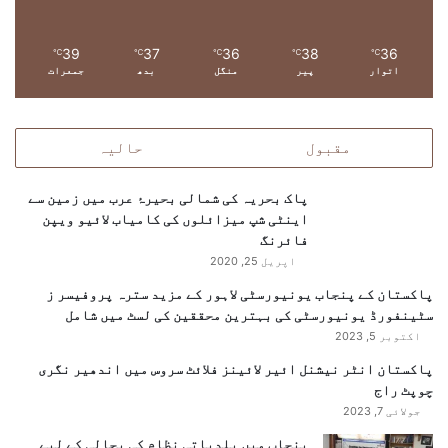
ی
39
37
36
38
36
℃
℃
℃
℃
℃
اتوار
پیر
منگل
بدھ
جمعرات
مقبول
حالیہ
پاک بحریہ کی شمالی بحیرۂ عرب میں زمین سے
اینٹی شپ میزائلوں کی کامیاب لائیو ویپن
فائرنگ
اپریل 25, 2020
پاکستان کے پنجاب یونیورسٹی لاہور کے مزید سترہ پروفیسر ز
سٹینفورڈ یونیورسٹی کی بہترین محققین کی لسٹ میں شامل
اکتوبر 5, 2023
پاکستان انٹر نیشنل ائیر لائینز فلائٹ سروس میں اندھیر نگری
چوپٹ راج
جولائی 7, 2023
پنجاب میں بلدیاتی نظام کی بحالی کے لیے