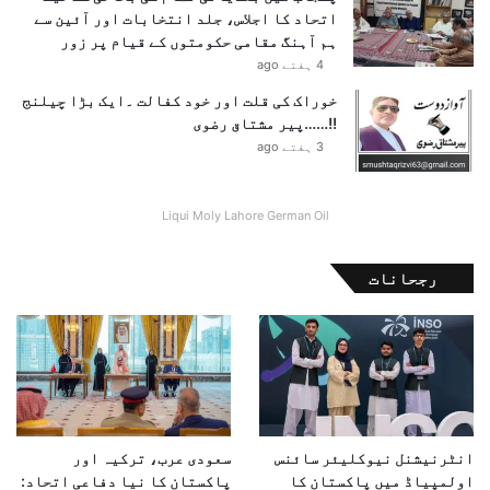
اتحاد کا اجلاس، جلد انتخابات اور آئین سے
ہم آہنگ مقامی حکومتوں کے قیام پر زور
4 ہفتے ago
خوراک کی قلت اور خود کفالت ۔ایک بڑا چیلنج
!!……پیر مشتاق رضوی
3 ہفتے ago
Liqui Moly Lahore German Oil
رجحانات
انٹرنیشنل نیوکلیئر سائنس
سعودی عرب، ترکیہ اور
اولمپیاڈ میں پاکستان کا
پاکستان کا نیا دفاعی اتحاد: