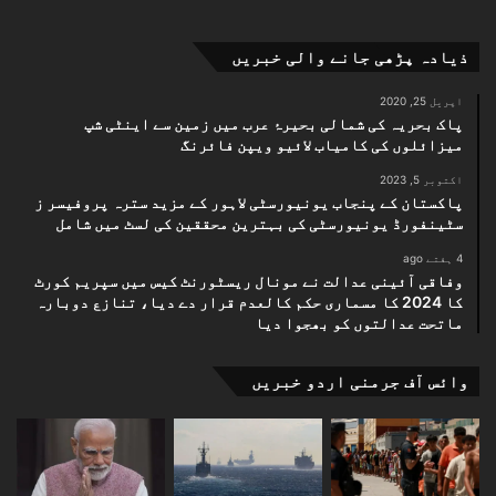
ذیادہ پڑھی جانے والی خبریں
اپریل 25, 2020
پاک بحریہ کی شمالی بحیرۂ عرب میں زمین سے اینٹی شپ
میزائلوں کی کامیاب لائیو ویپن فائرنگ
اکتوبر 5, 2023
پاکستان کے پنجاب یونیورسٹی لاہور کے مزید سترہ پروفیسر ز
سٹینفورڈ یونیورسٹی کی بہترین محققین کی لسٹ میں شامل
4 ہفتے ago
وفاقی آئینی عدالت نے مونال ریسٹورنٹ کیس میں سپریم کورٹ
کا 2024 کا مسماری حکم کالعدم قرار دے دیا، تنازع دوبارہ
ماتحت عدالتوں کو بھجوا دیا
وائس آف جرمنی اردو خبریں