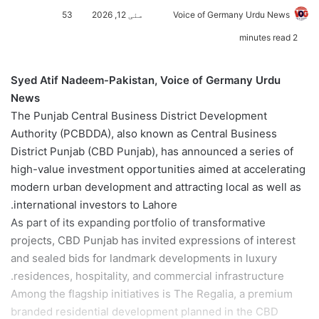
Voice of Germany Urdu News
S
مئی 12, 2026
53
e
2 minutes read
n
d
Syed Atif Nadeem-Pakistan, Voice of Germany Urdu
a
News
n
The Punjab Central Business District Development
e
Authority (PCBDDA), also known as Central Business
m
District Punjab (CBD Punjab), has announced a series of
a
high-value investment opportunities aimed at accelerating
i
modern urban development and attracting local as well as
l
international investors to Lahore.
As part of its expanding portfolio of transformative
projects, CBD Punjab has invited expressions of interest
and sealed bids for landmark developments in luxury
residences, hospitality, and commercial infrastructure.
Among the flagship initiatives is The Regalia, a premium
branded residential development planned in the CBD