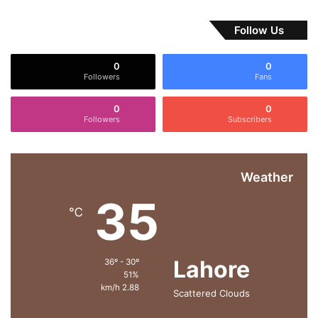
ٹ
م
Follow Us
س
ت
0
0
ر
Followers
Fans
د
،
0
0
ح
Followers
Subscribers
ک
و
م
ت
Weather
ی
35
و
℃
ض
ا
ح
Lahore
36º - 30º
ت
51%
ج
2.88 km/h
Scattered Clouds
ا
ر