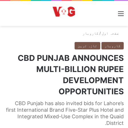
مینو
صفحہ اول
/
کاروبار
کاروبار
تازہ ترین
CBD PUNJAB ANNOUNCES
MULTI-BILLION RUPEE
DEVELOPMENT
OPPORTUNITIES
CBD Punjab has also invited bids for Lahore’s
first International Brand Five-Star Plus Hotel and
Integrated Mixed-Use Complex in the Quaid
District.