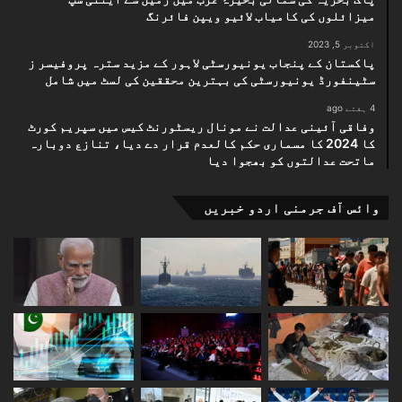
کیلئے اکیڈمی میں جدید
کرائم سین رومز
قائم کرنے کی
میزائلوں کی کامیاب لائیو ویپن فائرنگ
ہدایت بھی دی۔
اکتوبر 5, 2023
پاکستان کے پنجاب یونیورسٹی لاہور کے مزید سترہ پروفیسر ز
سٹینفورڈ یونیورسٹی کی بہترین محققین کی لسٹ میں شامل
ان رومز میں افسران کو:
4 ہفتے ago
شواہد اکٹھا کرنے
وفاقی آئینی عدالت نے مونال ریسٹورنٹ کیس میں سپریم کورٹ
کا 2024 کا مسماری حکم کالعدم قرار دے دیا، تنازع دوبارہ
فرانزک ٹیکنالوجی
ماتحت عدالتوں کو بھجوا دیا
ڈیجیٹل انویسٹی گیشن
کرائم سین مینجمنٹ
وائس آف جرمنی اردو خبریں
عدالتی تقاضوں کے مطابق تفتیش
کی عملی تربیت فراہم کی جائے گی۔
حکام کا کہنا ہے کہ اس اقدام سے مقدمات کی تفتیش کا
معیار بہتر ہوگا اور مجرموں کو قانون کے کٹہرے میں لانے
میں مدد ملے گی۔