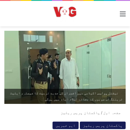
مینو
نیشنل پولیس اکیڈمی میں افسران کی جدید تربیت کا فیصلہ، ایلیٹ
ٹریننگ اب صوبوں کے بجائے اسلام آباد میں ہوگی
صفحہ اول
/
پاکستان پریس ریلیز
پاکستان پریس ریلیز
اہم خبریں