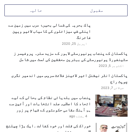
کو شامل کیا جائے۔
ف
ا
مقبول
حالیہ
ت
ر
محسن نقوی نے کہا کہ موجودہ دور میں جرائم اور سکیورٹی
م
خطرات کی نوعیت تبدیل ہو چکی ہے، اس لیے پولیس فورس کو
ی
پاک بحریہ کی شمالی بحیرۂ عرب میں زمین سے
ں
جدید ٹیکنالوجی اور پیشہ ورانہ مہارتوں سے لیس کرنا
اینٹی شپ میزائلوں کی کامیاب لائیو ویپن
د
فائرنگ
ناگزیر ہے۔
ھ
اپریل 25, 2020
م
پاکستان کے پنجاب یونیورسٹی لاہور کے مزید سترہ پروفیسر ز
ا
پروموشنل کورسز کو
سٹینفورڈ یونیورسٹی کی بہترین محققین کی لسٹ میں شامل
ک
اکتوبر 5, 2023
ہ
جدید خطوط پر
،
پاکستان انٹر نیشنل ائیر لائینز فلائٹ سروس میں اندھیر نگری
ع
چوپٹ راج
ل
جولائی 7, 2023
استوار کرنے کی
ا
پنجاب میں بلدیاتی نظام کی بحالی کے لیے
ق
اتحاد کا اجلاس، جلد انتخابات اور آئین سے
ے
ہدایت
ہم آہنگ مقامی حکومتوں کے قیام پر زور
م
4 ہفتے ago
ی
ں
خوراک کی قلت اور خود کفالت ۔ایک بڑا چیلنج
خ
وزیر داخلہ نے پروموشنل کورسز کو جدید تقاضوں سے ہم
!!……پیر مشتاق رضوی