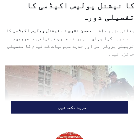
e
کا نیشنل پولیس اکیڈمی کا
m
تفصیلی دورہ
a
i
وفاقی وزیر داخلہ
محسن نقوی
نے
نیشنل پولیس اکیڈمی
کا
l
اہم دورہ کیا جہاں انہوں نے جاری ترقیاتی منصوبوں،
تربیتی پروگرامز اور جدید سہولیات کے قیام کا تفصیلی
جائزہ لیا۔
مزید دکھائیں