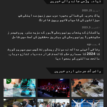
ذیادہ پڑھی جانے والی خبریں
اپریل 25, 2020
پاک بحریہ کی شمالی بحیرۂ عرب میں زمین سے اینٹی شپ
میزائلوں کی کامیاب لائیو ویپن فائرنگ
اکتوبر 5, 2023
پاکستان کے پنجاب یونیورسٹی لاہور کے مزید سترہ پروفیسر ز
سٹینفورڈ یونیورسٹی کی بہترین محققین کی لسٹ میں شامل
4 ہفتے ago
وفاقی آئینی عدالت نے مونال ریسٹورنٹ کیس میں سپریم کورٹ
کا 2024 کا مسماری حکم کالعدم قرار دے دیا، تنازع دوبارہ
ماتحت عدالتوں کو بھجوا دیا
وائس آف جرمنی اردو خبریں