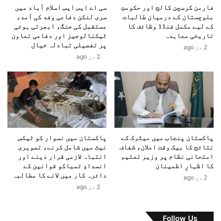
ٹ
فارمن کرسچن کالج اور حکومتِ
سی اے ایس ایس اسلام آباد میں
ر
و
بلوچستان کے درمیان طالبات
سری لنکن دفاعی وفد کی آمد،
ی
کے لیے مکمل فنڈڈ وظائف کا
مستقبل کی جنگ، ابھرتی ہوئی
ر
ک
تاریخی معاہدہ
ٹیکنالوجیز اور دفاعی تعاون
ن
و
پر تفصیلی تبادلہ خیال
ا
2 دن ago
2
2 دن ago
م
9
ن
س
ٹ
ا
ک
ل
ا
ب
آ
ع
غ
د
ا
ا
پاکستان پنجاب میں میٹرک کے
پاکستان میں نسوار کو ٹیکس
ز
ن
نتائج کا بیک وقت اعلان، شفاف
نیٹ میں شامل کرنے، تصویری
،
ص
امتحانی نظام پر وزیر تعلیم
انتباہ لازمی قرار دینے اور
ن
ا
کا اظہارِ اطمینان
انسدادِ تمباکو قوانین کے
و
ف
دائرہ کار میں لانے کا مطالبہ
2 دن ago
ج
م
2 دن ago
و
ل
ا
گ
ن
ی
Follow Us