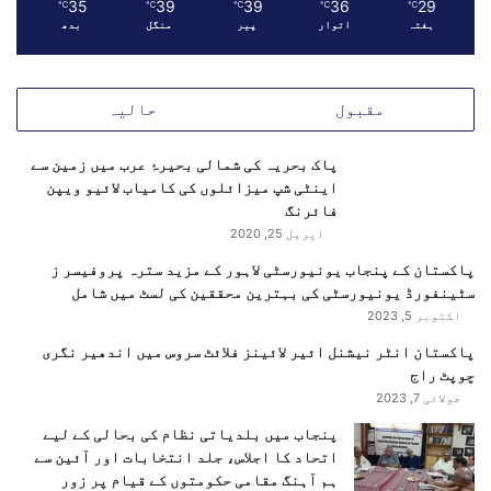
ا
35
39
39
36
29
℃
℃
℃
℃
℃
ا
ل
ہفتہ
اتوار
پیر
منگل
بدھ
ہ
ا
م
ٹ
ق
ک
مقبول
حالیہ
د
ر
م
د
ی
پاک بحریہ کی شمالی بحیرۂ عرب میں زمین سے
ا
اینٹی شپ میزائلوں کی کامیاب لائیو ویپن
فائرنگ
اپریل 25, 2020
پاکستان کے پنجاب یونیورسٹی لاہور کے مزید سترہ پروفیسر ز
سٹینفورڈ یونیورسٹی کی بہترین محققین کی لسٹ میں شامل
اکتوبر 5, 2023
پاکستان انٹر نیشنل ائیر لائینز فلائٹ سروس میں اندھیر نگری
چوپٹ راج
جولائی 7, 2023
پنجاب میں بلدیاتی نظام کی بحالی کے لیے
اتحاد کا اجلاس، جلد انتخابات اور آئین سے
ہم آہنگ مقامی حکومتوں کے قیام پر زور