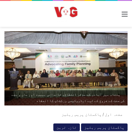
مینو
پنجاب میں آبادی کے مؤثر انتظام، خاندانی بہبود اور ماں و بچے
کی صحت کے فروغ کے لیے ایڈووکیسی ورکشاپ کا انعقاد
صفحہ اول
/
پاکستان پریس ریلیز
پاکستان پریس ریلیز
تازہ ترین