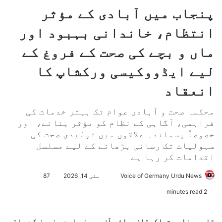
پنجاب میں آبادی کے مؤثر
انتظام، خاندانی بہبود اور
ماں و بچے کی صحت کے فروغ کے
لیے ایڈووکیسی ورکشاپ کا
انعقاد
محکمہ صحت و آبادی عوام تک بہتر خدمات کی
فراہمی، آگاہی کے نظام کو مؤثر بنانے، اور
خصوصاً پسماندہ علاقوں میں تولیدی صحت کی
سہولیات تک رسائی بڑھانے کے لیے مسلسل
اقدامات کر رہا ہے
Voice of Germany Urdu News
S
مئی 14, 2026
87
e
2 minutes read
n
d
قاسم بخاری -پاکستان،وائس آف جرمنی اردو نیوز کے ساتھ