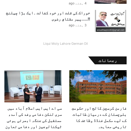
4 ہفتے ago
خوراک کی قلت اور خود کفالت ۔ایک بڑا چیلنج
!!……پیر مشتاق رضوی
3 ہفتے ago
Liqui Moly Lahore German Oil
رجحانات
فارمن کرسچن کالج اور حکومتِ
سی اے ایس ایس اسلام آباد میں
بلوچستان کے درمیان طالبات
سری لنکن دفاعی وفد کی آمد،
کے لیے مکمل فنڈڈ وظائف کا
مستقبل کی جنگ، ابھرتی ہوئی
تاریخی معاہدہ
ٹیکنالوجیز اور دفاعی تعاون