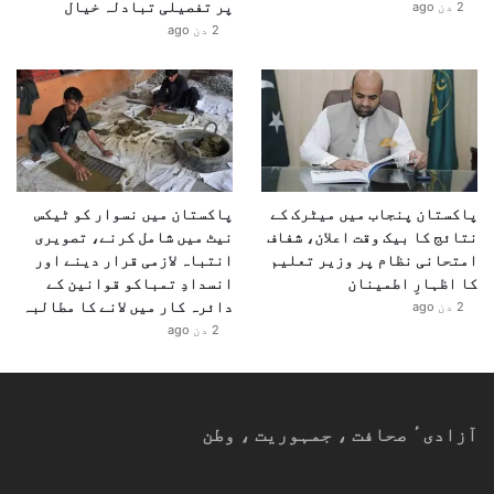
پر تفصیلی تبادلہ خیال
2 دن ago
2 دن ago
پاکستان پنجاب میں میٹرک کے
پاکستان میں نسوار کو ٹیکس
نتائج کا بیک وقت اعلان، شفاف
نیٹ میں شامل کرنے، تصویری
امتحانی نظام پر وزیر تعلیم
انتباہ لازمی قرار دینے اور
کا اظہارِ اطمینان
انسدادِ تمباکو قوانین کے
دائرہ کار میں لانے کا مطالبہ
2 دن ago
2 دن ago
آزادیٴ صحافت ، جمہوریت ، وطن