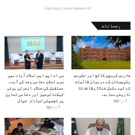
Liqui Moly Lahore German Oil
رجحانات
فارمن کرسچن کالج اور حکومتِ
سی اے ایس ایس اسلام آباد میں
بلوچستان کے درمیان طالبات
سری لنکن دفاعی وفد کی آمد،
کے لیے مکمل فنڈڈ وظائف کا
مستقبل کی جنگ، ابھرتی ہوئی
تاریخی معاہدہ
ٹیکنالوجیز اور دفاعی تعاون
پر تفصیلی تبادلہ خیال
1 دن ago
1 دن ago