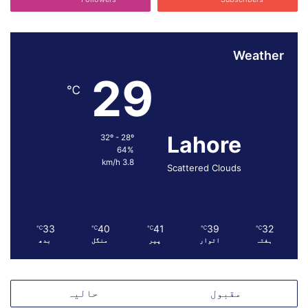
Weather
29
℃
Lahore
32º - 28º
64%
3.8 km/h
Scattered Clouds
33
40
41
39
32
℃
℃
℃
℃
℃
ہفتہ
اتوار
پیر
منگل
بدھ
مقبول
حالیہ