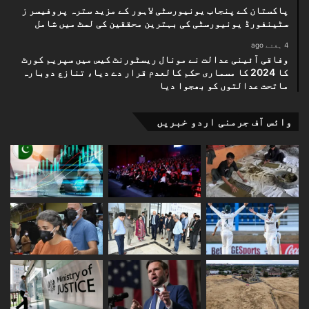
پاکستان کے پنجاب یونیورسٹی لاہور کے مزید سترہ پروفیسر ز
سٹینفورڈ یونیورسٹی کی بہترین محققین کی لسٹ میں شامل
4 ہفتے ago
وفاقی آئینی عدالت نے مونال ریسٹورنٹ کیس میں سپریم کورٹ
کا 2024 کا مسماری حکم کالعدم قرار دے دیا، تنازع دوبارہ
ماتحت عدالتوں کو بھجوا دیا
وائس آف جرمنی اردو خبریں