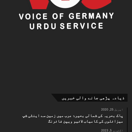
ذیادہ پڑھی جانے والی خبریں
اپریل 25, 2020
پاک بحریہ کی شمالی بحیرۂ عرب میں زمین سے اینٹی شپ
میزائلوں کی کامیاب لائیو ویپن فائرنگ
اکتوبر 5, 2023