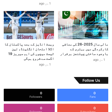
ک
.
1 دن ago
ت
.
ی
.
ہ
.
ے
.
؟
ن
ا
ص
ف
مالی سال 2025-26 کی معاشی
ویسٹ انڈیز کے بعد پاکستان کا
ا
کارکردگی میں بہتری کے
اگلا امتحان انگلینڈ، تین
ع
باوجود ساختی چیلنجز برقرار
ٹیسٹ میچوں کی اہم سیریز 19
اگست سے شروع ہوگی
و
1 دن ago
ا
1 دن ago
ن
Follow Us
0
0
Followers
Fans
0
0
Followers
Subscribers