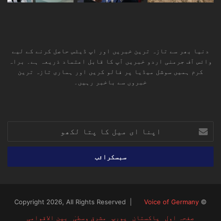
دنیا بھر سے تازہ ترین خبریں اور اپ ڈیٹس حاصل کرنے کے لیے
وائس آف جرمنی اردو خبریں آپ کا قابل اعتماد ذریعہ ہے۔ براہ
کرم ہمیں سوشل میڈیا پر فالو کریں اور ہماری تازہ ترین
خبروں سے باخبر رہیں۔
RSS
TikTok
Instagram
YouTube
LinkedIn
Facebook
X
اپنا
ای
میل
کا
پتا
لکھو
Voice of Germany
© Copyright 2026, All Rights Reserved |
صفحہ اول
پاکستان
یورپ
مشرق وسطیٰ
بین الاقوامی