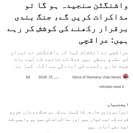
واشنگٹن سنجیدہ ہو گا تو
مذاکرات کریں گے، جنگ بندی
برقرار رکھنے کی کوشش کر رہے
ہیں: عراقچی
عراقچی نے انکشاف کیا کہ واشنگٹن نے تہران
کو مشرق وسطیٰ میں جنگ کے خاتمے کے لیے بات
چیت جاری رکھنے کی آمادگی سے آگاہ کیا ہے
Voice of Germany Urdu News
S
مئی 15, 2026
64
e
3 minutes read
n
d
ایجنسیاں
a
ایرانی وزیر خارجہ کا کہنا ہے کہ ہم جنگ دوبارہ شروع
n
کرنے کے لیے تیار ہیں اور مذاکرات کی میز پر واپسی کے
e
لیے بھی آمادہ ہیں
m