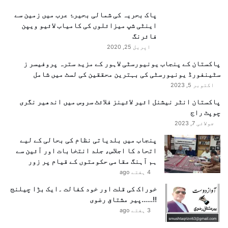
پاک بحریہ کی شمالی بحیرۂ عرب میں زمین سے
اینٹی شپ میزائلوں کی کامیاب لائیو ویپن
فائرنگ
اپریل 25, 2020
پاکستان کے پنجاب یونیورسٹی لاہور کے مزید سترہ پروفیسر ز
سٹینفورڈ یونیورسٹی کی بہترین محققین کی لسٹ میں شامل
اکتوبر 5, 2023
پاکستان انٹر نیشنل ائیر لائینز فلائٹ سروس میں اندھیر نگری
چوپٹ راج
جولائی 7, 2023
پنجاب میں بلدیاتی نظام کی بحالی کے لیے
اتحاد کا اجلاس، جلد انتخابات اور آئین سے
ہم آہنگ مقامی حکومتوں کے قیام پر زور
4 ہفتے ago
خوراک کی قلت اور خود کفالت ۔ایک بڑا چیلنج
!!……پیر مشتاق رضوی
3 ہفتے ago