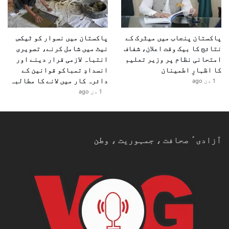
پاکستان پنجاب میں میٹرک کے
پاکستان میں نسوار کو ٹیکس
نتائج کا بیک وقت اعلان، شفاف
نیٹ میں شامل کرنے، تصویری
امتحانی نظام پر وزیر تعلیم
انتباہ لازمی قرار دینے اور
کا اظہارِ اطمینان
انسدادِ تمباکو قوانین کے
دائرہ کار میں لانے کا مطالبہ
1 دن ago
1 دن ago
آزادیٴ صحافت ، جمہوریت ، وطن