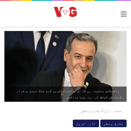
مینو
واشنگٹن سنجیدہ ہو گا تو مذاکرات کریں گے، جنگ بندی برقرار
رکھنے کی کوشش کر رہے ہیں: عراقچی
صفحہ اول
/
مشرق وسطیٰ
مشرق وسطیٰ
تازہ ترین