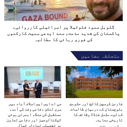
س
س
ت
م
ا
و
ن
د
ک
ف
گلوبل سمود فلوٹیلا پر اسرائیلی کارروائی،
ے
ل
پاکستان کی شدید مذمت، سعد ایدھی سمیت کارکنوں
د
و
کی فوری رہائی کا مطالبہ
ر
ٹ
م
ی
متعلقہ مضامین
ی
ل
ا
ا
ن
پ
س
ر
ف
ا
ا
س
ر
ر
ت
ا
ی
فارمن کرسچن کالج اور حکومتِ
سی اے ایس ایس اسلام آباد میں
ئ
س
بلوچستان کے درمیان طالبات
سری لنکن دفاعی وفد کی آمد،
ی
کے لیے مکمل فنڈڈ وظائف کا
مستقبل کی جنگ، ابھرتی ہوئی
ر
ل
تاریخی معاہدہ
ٹیکنالوجیز اور دفاعی تعاون
گ
ی
پر تفصیلی تبادلہ خیال
ر
5 گھنٹے ago