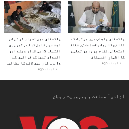
پاکستان پنجاب میں میٹرک کے
پاکستان میں نسوار کو ٹیکس
نتائج کا بیک وقت اعلان، شفاف
نیٹ میں شامل کرنے، تصویری
امتحانی نظام پر وزیر تعلیم
انتباہ لازمی قرار دینے اور
کا اظہارِ اطمینان
انسدادِ تمباکو قوانین کے
دائرہ کار میں لانے کا مطالبہ
7 گھنٹے ago
7 گھنٹے ago
آزادیٴ صحافت ، جمہوریت ، وطن