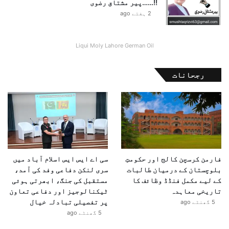
ہ
!!……پیر مشتاق رضوی
2 ہفتے ago
Liqui Moly Lahore German Oil
رجحانات
فارمن کرسچن کالج اور حکومتِ
سی اے ایس ایس اسلام آباد میں
بلوچستان کے درمیان طالبات
سری لنکن دفاعی وفد کی آمد،
کے لیے مکمل فنڈڈ وظائف کا
مستقبل کی جنگ، ابھرتی ہوئی
تاریخی معاہدہ
ٹیکنالوجیز اور دفاعی تعاون
پر تفصیلی تبادلہ خیال
5 گھنٹے ago
5 گھنٹے ago