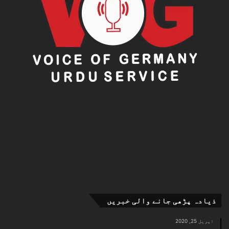
ذیادہ پڑھی جانے والی خبریں
اپریل 25, 2020