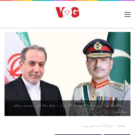
مینو
پاکستانی آرمی چیف کا تہران کا دورہ، پیش رفت کی امیدیں روشن
ہوگئیں
صفحہ اول
/
اہم خبریں