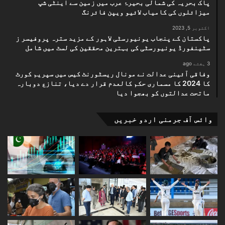
پاک بحریہ کی شمالی بحیرۂ عرب میں زمین سے اینٹی شپ
میزائلوں کی کامیاب لائیو ویپن فائرنگ
اکتوبر 5, 2023
پاکستان کے پنجاب یونیورسٹی لاہور کے مزید سترہ پروفیسر ز
سٹینفورڈ یونیورسٹی کی بہترین محققین کی لسٹ میں شامل
3 ہفتے ago
وفاقی آئینی عدالت نے مونال ریسٹورنٹ کیس میں سپریم کورٹ
کا 2024 کا مسماری حکم کالعدم قرار دے دیا، تنازع دوبارہ
ماتحت عدالتوں کو بھجوا دیا
وائس آف جرمنی اردو خبریں