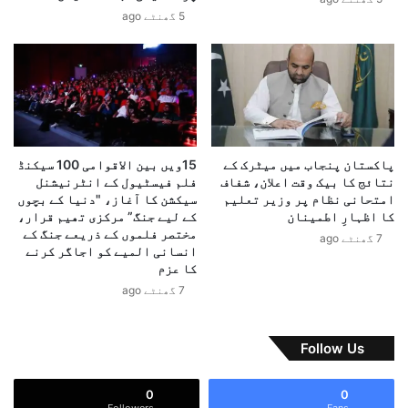
ک
5 گھنٹے ago
م
ا
ی
ر
ا
ر
ں
و
ت
ا
ی
ئ
ز
ی
،
،
پاکستان پنجاب میں میٹرک کے
15ویں بین الاقوامی 100 سیکنڈ
ع
پ
نتائج کا بیک وقت اعلان، شفاف
فلم فیسٹیول کے انٹرنیشنل
ب
ا
امتحانی نظام پر وزیر تعلیم
سیکشن کا آغاز، "دنیا کے بچوں
و
ک
کا اظہارِ اطمینان
کے لیے جنگ” مرکزی تھیم قرار،
ر
س
مختصر فلموں کے ذریعے جنگ کے
7 گھنٹے ago
ی
ت
انسانی المیے کو اجاگر کرنے
م
کا عزم
ا
ع
ن
7 گھنٹے ago
ا
ک
ہ
ی
د
ش
Follow Us
ے
د
ک
ی
0
0
ی
د