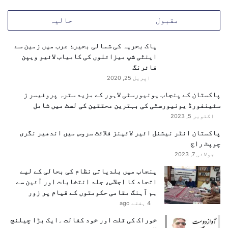
ن
و
مقبول
حالیہ
ں
ک
پاک بحریہ کی شمالی بحیرۂ عرب میں زمین سے
ی
اینٹی شپ میزائلوں کی کامیاب لائیو ویپن
ف
فائرنگ
و
اپریل 25, 2020
ر
ی
پاکستان کے پنجاب یونیورسٹی لاہور کے مزید سترہ پروفیسر ز
ر
سٹینفورڈ یونیورسٹی کی بہترین محققین کی لسٹ میں شامل
ہ
اکتوبر 5, 2023
ا
پاکستان انٹر نیشنل ائیر لائینز فلائٹ سروس میں اندھیر نگری
ئ
چوپٹ راج
ی
ک
جولائی 7, 2023
ا
پنجاب میں بلدیاتی نظام کی بحالی کے لیے
م
اتحاد کا اجلاس، جلد انتخابات اور آئین سے
ط
ہم آہنگ مقامی حکومتوں کے قیام پر زور
ا
4 ہفتے ago
ل
ب
خوراک کی قلت اور خود کفالت ۔ایک بڑا چیلنج