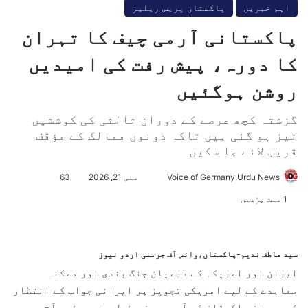
اہم خبریں
پاکستان پریس ریلیز
پاکستانی آرمی چیف کا تہران
کا دورہ، پیش رفت کی امیدیں
روشن ہوگئیں
گزشتہ کچھ عرصے کے دوران ثالثی کی کوششیں
تیز ہو گئی ہیں تاکہ دونوں ممالک کے مؤقف
قریب لائے جا سکیں
Voice of Germany Urdu News
S
مئی 21, 2026
63
e
1 منٹ پڑھیں
n
d
a
سید عاطف ندیم-پاکستان،وائس آف جرمنی اردو نیوز
n
ایران اور امریکہ کے درمیان جنگ بندی اور ممکنہ
e
معاہدے کے لیے امریکی تجویز پر ایرانی جواب کے انتظار
m
کے دوران پاکستان کے آرمی چیف جنرل عاصم منیر آج