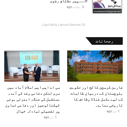
!!……پیر مشتاق رضوی
3 ہفتے ago
“پاکستان زندہ باد!
چین زندہ باد!
Liqui Moly Lahore German Oil
پاک چین دوستی زندہ باد!”
رجحانات
فارمن کرسچن کالج اور حکومتِ
سی اے ایس ایس اسلام آباد میں
بلوچستان کے درمیان طالبات
سری لنکن دفاعی وفد کی آمد،
کے لیے مکمل فنڈڈ وظائف کا
مستقبل کی جنگ، ابھرتی ہوئی
تاریخی معاہدہ
ٹیکنالوجیز اور دفاعی تعاون
پر تفصیلی تبادلہ خیال
1 دن ago
1 دن ago