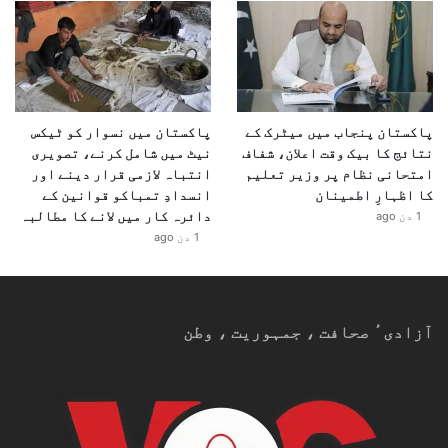
پاکستان پنجاب میں میٹرک کے
پاکستان میں نسوار کو ٹیکس
نتائج کا بیک وقت اعلان، شفاف
نیٹ میں شامل کرنے، تصویری
امتحانی نظام پر وزیر تعلیم
انتباہ لازمی قرار دینے اور
کا اظہارِ اطمینان
انسدادِ تمباکو قوانین کے
دائرہ کار میں لانے کا مطالبہ
1 دن ago
1 دن ago
آزادیٴ صحافت ، جمہوریت ، وطن