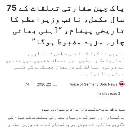
پاک چین سفارتی تعلقات کے 75
سال مکمل، نائب وزیراعظم کا
تاریخی پیغام، “آہنی بھائی
چارہ مزید مضبوط ہوگا”
انہوں نے کہا کہ اعلیٰ سطحی تبادلوں،
اسٹریٹجک رابطوں اور مختلف شعبوں میں تعاون
نے دونوں ممالک کے درمیان تعلقات کو کثیر
جہتی بنا دیا ہے۔
Voice of Germany Urdu News
S
مئی 22, 2026
74
e
3 minutes read
n
d
سید عاطف ندیم-پاکستان،وائس آف جرمنی اردو نیوز
a
پاکستان اور چین کے درمیان سفارتی تعلقات کے قیام کی
n
75ویں سالگرہ کے موقع پر پاکستان کے نائب وزیراعظم و
e