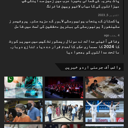
پاک بحریہ کی شمالی بحیرۂ عرب میں زمین سے اینٹی شپ
میزائلوں کی کامیاب لائیو ویپن فائرنگ
اکتوبر 5, 2023
پاکستان کے پنجاب یونیورسٹی لاہور کے مزید سترہ پروفیسر ز
سٹینفورڈ یونیورسٹی کی بہترین محققین کی لسٹ میں شامل
4 ہفتے ago
وفاقی آئینی عدالت نے مونال ریسٹورنٹ کیس میں سپریم کورٹ
کا 2024 کا مسماری حکم کالعدم قرار دے دیا، تنازع دوبارہ
ماتحت عدالتوں کو بھجوا دیا
وائس آف جرمنی اردو خبریں