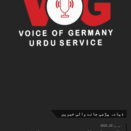
ذیادہ پڑھی جانے والی خبریں
اپریل 25, 2020