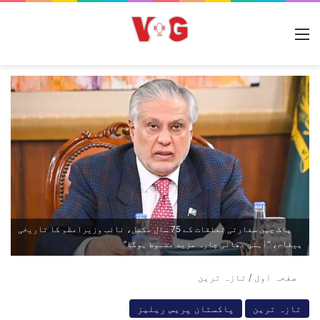
مینو
پاک چین سفارتی تعلقات کے 75 سال مکمل، نائب وزیراعظم کا تاریخی
پیغام، “آہنی بھائی چارہ مزید مضبوط ہوگا”
صفحہ اول
/
تازہ ترین
تازہ ترین
پاکستان پریس ریلیز