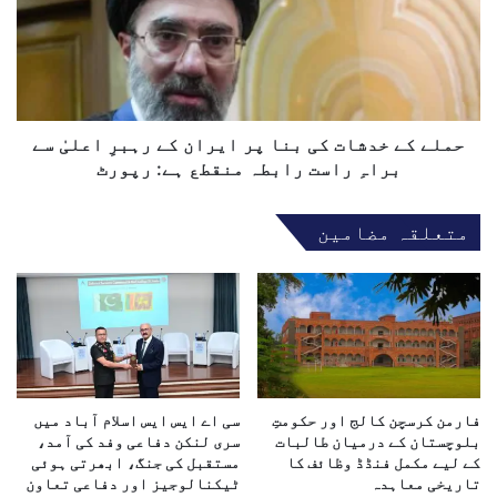
ے
ل
ک
ی
ے
د
خ
ی
د
م
ش
ذ
ا
حملے کے خدشات کی بنا پر ایران کے رہبرِ اعلیٰ سے
ا
ت
براہِ راست رابطہ منقطع ہے: رپورٹ
ک
ک
ر
ی
متعلقہ مضامین
ا
ب
ت
ن
ک
ا
ا
پ
ر
ر
ع
ا
ا
ی
ص
ر
م
فارمن کرسچن کالج اور حکومتِ
سی اے ایس ایس اسلام آباد میں
ا
بلوچستان کے درمیان طالبات
سری لنکن دفاعی وفد کی آمد،
م
ن
کے لیے مکمل فنڈڈ وظائف کا
مستقبل کی جنگ، ابھرتی ہوئی
ن
ک
تاریخی معاہدہ
ٹیکنالوجیز اور دفاعی تعاون
ی
ے