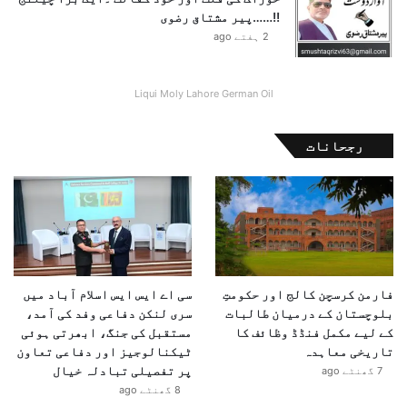
!!……پیر مشتاق رضوی
2 ہفتے ago
Liqui Moly Lahore German Oil
رجحانات
فارمن کرسچن کالج اور حکومتِ
سی اے ایس ایس اسلام آباد میں
بلوچستان کے درمیان طالبات
سری لنکن دفاعی وفد کی آمد،
کے لیے مکمل فنڈڈ وظائف کا
مستقبل کی جنگ، ابھرتی ہوئی
تاریخی معاہدہ
ٹیکنالوجیز اور دفاعی تعاون
پر تفصیلی تبادلہ خیال
7 گھنٹے ago
8 گھنٹے ago