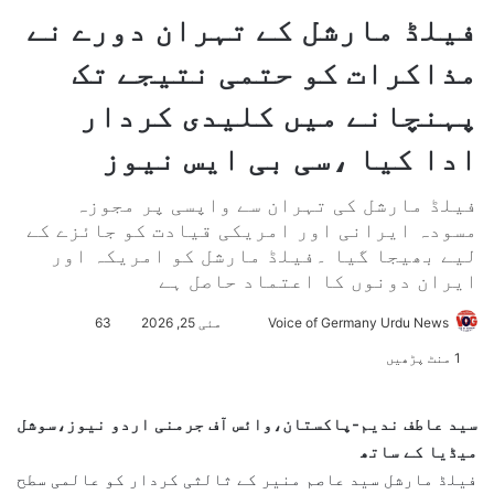
فیلڈ مارشل کے تہران دورے نے
مذاکرات کو حتمی نتیجے تک
پہنچانے میں کلیدی کردار
ادا کیا ،سی بی ایس نیوز
فیلڈ مارشل کی تہران سے واپسی پر مجوزہ
مسودہ ایرانی اور امریکی قیادت کو جائزے کے
لیے بھیجا گیا ۔فیلڈ مارشل کو امریکہ اور
ایران دونوں کا اعتماد حاصل ہے
Voice of Germany Urdu News
S
مئی 25, 2026
63
e
1 منٹ پڑھیں
n
d
سید عاطف ندیم-پاکستان،وائس آف جرمنی اردو نیوز،سوشل
a
میڈیا کے ساتھ
n
فیلڈ مارشل سید عاصم منیر کے ثالثی کردار کو عالمی سطح
e