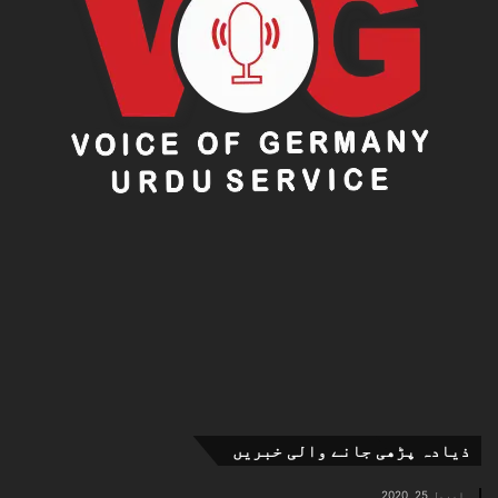
ذیادہ پڑھی جانے والی خبریں
اپریل 25, 2020