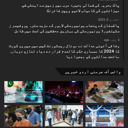
پاک بحریہ کی شمالی بحیرۂ عرب میں زمین سے اینٹی شپ
میزائلوں کی کامیاب لائیو ویپن فائرنگ
اکتوبر 5, 2023
پاکستان کے پنجاب یونیورسٹی لاہور کے مزید سترہ پروفیسر ز
سٹینفورڈ یونیورسٹی کی بہترین محققین کی لسٹ میں شامل
3 ہفتے ago
وفاقی آئینی عدالت نے مونال ریسٹورنٹ کیس میں سپریم کورٹ
کا 2024 کا مسماری حکم کالعدم قرار دے دیا، تنازع دوبارہ
ماتحت عدالتوں کو بھجوا دیا
وائس آف جرمنی اردو خبریں