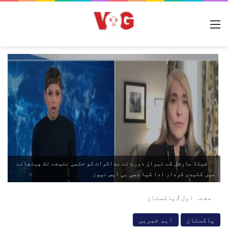
مینو
فیلڈ مارشل کے تہران دورے نے مذاکرات کو حتمی نتیجے تک پہنچانے
میں کلیدی کردار ادا کیا ،سی بی ایس نیوز
صفحہ اول
/
پاکستان
پاکستان
اہم خبریں