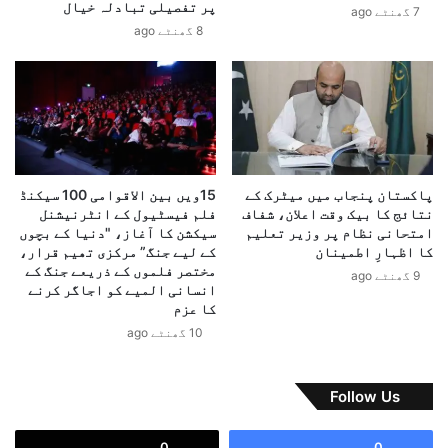
پر تفصیلی تبادلہ خیال
7 گھنٹے ago
ر
ر
8 گھنٹے ago
و
ہ
ز
ب
ی
رِ
رِ
ا
ا
ع
ع
ل
ظ
یٰ
م
س
پاکستان پنجاب میں میٹرک کے
15ویں بین الاقوامی 100 سیکنڈ
ش
ے
نتائج کا بیک وقت اعلان، شفاف
فلم فیسٹیول کے انٹرنیشنل
ہ
ب
امتحانی نظام پر وزیر تعلیم
سیکشن کا آغاز، "دنیا کے بچوں
ب
ر
کا اظہارِ اطمینان
کے لیے جنگ” مرکزی تھیم قرار،
ا
ا
مختصر فلموں کے ذریعے جنگ کے
9 گھنٹے ago
ز
انسانی المیے کو اجاگر کرنے
ہِ
ش
کا عزم
ر
ر
ا
10 گھنٹے ago
ی
س
ف
ت
ک
ر
Follow Us
ے
ا
ہ
ب
0
0