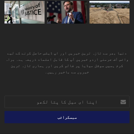
دنیا بھر سے تازہ ترین خبریں اور اپ ڈیٹس حاصل کرنے کے لیے
وائس آف جرمنی اردو خبریں آپ کا قابل اعتماد ذریعہ ہے۔ براہ
کرم ہمیں سوشل میڈیا پر فالو کریں اور ہماری تازہ ترین
خبروں سے باخبر رہیں۔
RSS
TikTok
Instagram
YouTube
LinkedIn
Facebook
X
اپنا
ای
میل
کا
پتا
لکھو