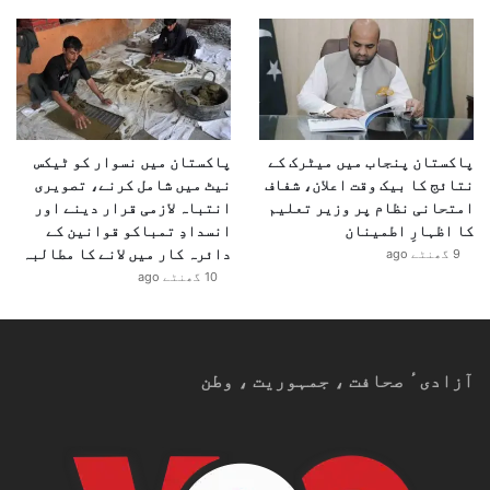
پاکستان پنجاب میں میٹرک کے
پاکستان میں نسوار کو ٹیکس
نتائج کا بیک وقت اعلان، شفاف
نیٹ میں شامل کرنے، تصویری
امتحانی نظام پر وزیر تعلیم
انتباہ لازمی قرار دینے اور
کا اظہارِ اطمینان
انسدادِ تمباکو قوانین کے
دائرہ کار میں لانے کا مطالبہ
9 گھنٹے ago
10 گھنٹے ago
آزادیٴ صحافت ، جمہوریت ، وطن