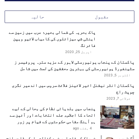
مقبول
حالیہ
پاک بحریہ کی شمالی بحیرۂ عرب میں زمین سے
اینٹی شپ میزائلوں کی کامیاب لائیو ویپن
فائرنگ
اپریل 25, 2020
پاکستان کے پنجاب یونیورسٹی لاہور کے مزید سترہ پروفیسر ز
سٹینفورڈ یونیورسٹی کی بہترین محققین کی لسٹ میں شامل
اکتوبر 5, 2023
پاکستان انٹر نیشنل ائیر لائینز فلائٹ سروس میں اندھیر نگری
چوپٹ راج
جولائی 7, 2023
پنجاب میں بلدیاتی نظام کی بحالی کے لیے
اتحاد کا اجلاس، جلد انتخابات اور آئین سے
ہم آہنگ مقامی حکومتوں کے قیام پر زور
4 ہفتے ago
خوراک کی قلت اور خود کفالت ۔ایک بڑا چیلنج