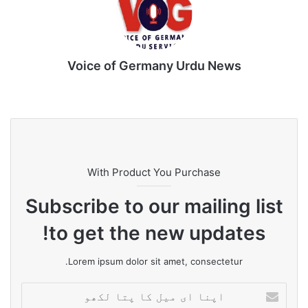
بنیادی کردار ادا کر چکا ہے۔
Voice of Germany Urdu News
Tik
Ins
Yo
Lin
Fa
We
To
tag
uT
ke
ce
bsi
k
ra
ub
dIn
bo
te
m
e
ok
With Product You Purchase
Subscribe to our mailing list
to get the new updates!
Lorem ipsum dolor sit amet, consectetur.
ا
پ