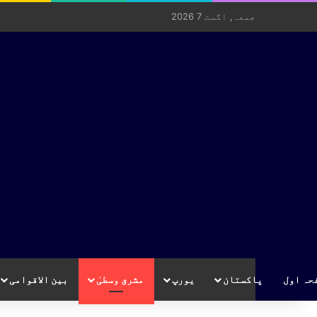
جمعہ, اگست 7 2026
حہ اول
پاکستان
یورپ
مشرق وسطیٰ
بین الاقوامی