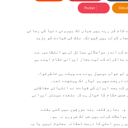
Pocket
Odnok
ے کام کر رہے ہیں جہاں تک بیرونی دنیا کی رسائی
صار کرتے ہیں کیونکہ ملک کی قیادت کو مزید
ت کے اندر مواصلاتی مسائل ٹرمپ انتظامیہ سے
 مذاکرات کے لیے مجاز ایرانی حکام اپنے ہی
 تو جواب موصول ہونے سے پہلے ہی خاطرخواہ
ے ذریعے سپریم لیڈر تک پہنچنے تھے۔
 کے بعد ایران کی قیادت نے انتہائی حفاظتی
جنس حکام کا خیال ہے کہ متعدد سینئر ایرانی
 وہ بھاری قلعہ بند مورچوں میں کئی ہفتے
مواصلات کرتے ہیں جب تک ضروری نہ ہو۔
 رہبرِ اعلیٰ کا درست ٹھکانہ معلوم نہیں یا وہ