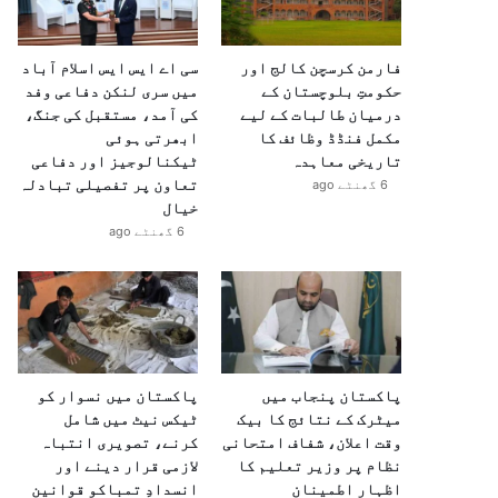
فارمن کرسچن کالج اور
سی اے ایس ایس اسلام آباد
حکومتِ بلوچستان کے
میں سری لنکن دفاعی وفد
درمیان طالبات کے لیے
کی آمد، مستقبل کی جنگ،
مکمل فنڈڈ وظائف کا
ابھرتی ہوئی
تاریخی معاہدہ
ٹیکنالوجیز اور دفاعی
تعاون پر تفصیلی تبادلہ
6 گھنٹے ago
خیال
6 گھنٹے ago
پاکستان پنجاب میں
پاکستان میں نسوار کو
میٹرک کے نتائج کا بیک
ٹیکس نیٹ میں شامل
وقت اعلان، شفاف امتحانی
کرنے، تصویری انتباہ
نظام پر وزیر تعلیم کا
لازمی قرار دینے اور
اظہارِ اطمینان
انسدادِ تمباکو قوانین