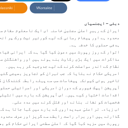
d
lassniki
VKontakte
a
n
e
دبئی – ایجنسیاں
m
ایران کے رہبرِ اعلیٰ مجتبیٰ خامنہ ای ایک نامعلوم مقام س
a
محدود ہے اور پیغام رسانی کے لیے کورئیر نیٹ ورک پر انح
i
ہدفی حملوں کا خدشہ ہے۔
l
اتوار کے روز رپورٹ میں دعویٰ کیا گیا ہے کہ ایرانی قیاد
مذاکرات میں ایک بڑی رکاوٹ بنے ہوئے ہیں اور واشنگٹن سے
نظام کے اندر مواصلت کرنے کے لیے جدوجہد کر رہے ہیں۔
امریکی حکام نے بتایا کہ جب تہران کو تجاویز بھیجی گئیں
تاخیر ہوئی کیونکہ پیغامات سب سے پہلے رابطہ کنندگان ک
آپریشن ایپک فیوری کے دوران امریکی اور اسرائیلی حملوں
اقدامات اختیار کیے ہیں۔ اس آپریشن کے بارے میں انٹیلی 
شخصیات کو نشانہ بنانے اور قتل کرنے میں مدد ملی۔
اب زیادہ تر اعلیٰ عہدیداروں کے بارے میں کہا جاتا ہے کہ
گذارتے ہیں اور براہِ راست رابطے سے گریز اور صرف محدود 
رپورٹ میں مزید کہا گیا کہ اعلیٰ سطحی ایرانی حکام کو بھی