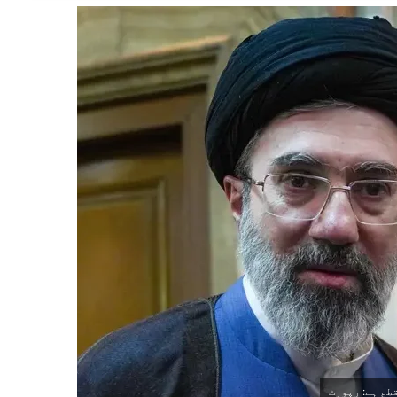
طع ہے: رپورٹ