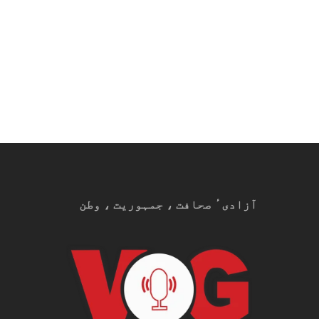
آزادیٴ صحافت ، جمہوریت ، وطن