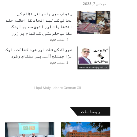
جولائی 7, 2023
پنجاب میں بلدیاتی نظام کی
بحالی کے لیے اتحاد کا اجلاس، جلد
انتخابات اور آئین سے ہم آہنگ
مقامی حکومتوں کے قیام پر زور
4 ہفتے ago
خوراک کی قلت اور خود کفالت ۔ایک
بڑا چیلنج !!……پیر مشتاق رضوی
2 ہفتے ago
Liqui Moly Lahore German Oil
رجحانات