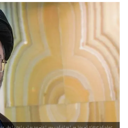
حملے کے خدشات کی بنا پر ایران کے رہبرِ اعلیٰ سے براہِ راست رابطہ منق