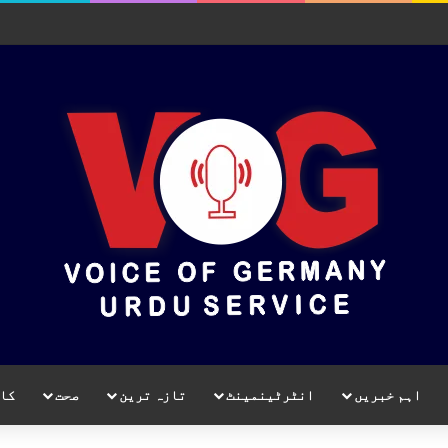
اہم خبریں
انٹرٹینمینٹ
تازہ ترین
صحت
کا