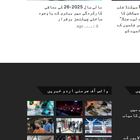
15ویں بین الاقوامی 100 سیکنڈ فلم
مالی سال 2025-26 کی معاشی
سیکشن کا
کارکردگی میں بہتری کے باوجود
 لیے جنگ”
ساختی چیلنجز برقرار
ر فلموں کے
9 گھنٹے ago
لمیے کو
ں
وائس آف جرمنی اردو خبریں
 میں
 کامیاب
اہور کے