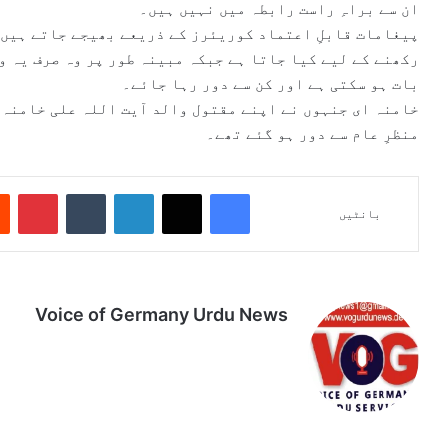
ان سے براہِ راست رابطہ میں نہیں ہیں۔
پیغامات قابلِ اعتماد کوریئرز کے ذریعے بھیجے جاتے ہیں 
رکھنے کے لیے کیا جاتا ہے جبکہ مبینہ طور پر وہ صرف یہ و
بات ہو سکتی ہے اور کن سے دور رہا جائے۔
خامنہ ای جنہوں نے اپنے مقتول والد آیت اللہ علی خامنہ 
منظرِ عام سے دور ہو گئے تھے۔
Pinterest
Tumblr
LinkedIn
X
Facebook
بانٹیں
Voice of Germany Urdu News
Tik
Ins
Yo
Lin
Fa
We
To
tag
uT
ke
ce
bsi
k
ra
ub
dIn
bo
te
m
e
ok