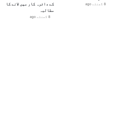
کے دائرہ کار میں لانے کا
8 گھنٹے ago
مطالبہ
8 گھنٹے ago