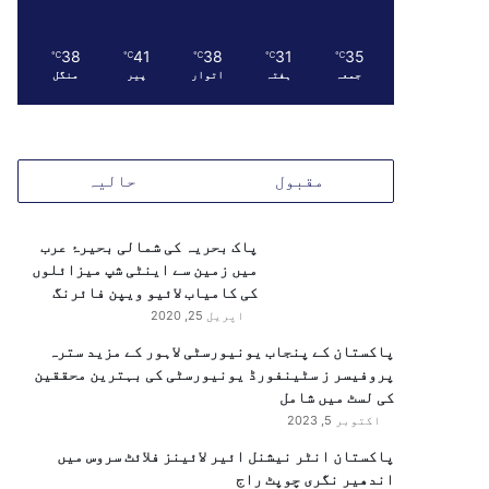
38
41
38
31
35
℃
℃
℃
℃
℃
جمعہ
ہفتہ
اتوار
پیر
منگل
مقبول
حالیہ
پاک بحریہ کی شمالی بحیرۂ عرب
میں زمین سے اینٹی شپ میزائلوں
کی کامیاب لائیو ویپن فائرنگ
اپریل 25, 2020
پاکستان کے پنجاب یونیورسٹی لاہور کے مزید سترہ
پروفیسر ز سٹینفورڈ یونیورسٹی کی بہترین محققین
کی لسٹ میں شامل
اکتوبر 5, 2023
پاکستان انٹر نیشنل ائیر لائینز فلائٹ سروس میں
اندھیر نگری چوپٹ راج