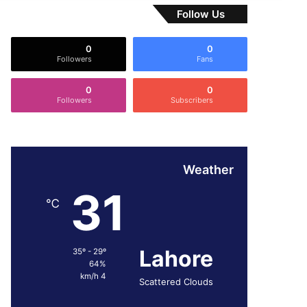
Follow Us
0
0
Followers
Fans
0
0
Followers
Subscribers
Weather
31
℃
Lahore
35º - 29º
64%
4 km/h
Scattered Clouds