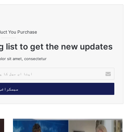
duct You Purchase
g list to get the new updates!
or sit amet, consectetur.
ا
پ
ن
ا
ا
ی
م
ی
ل
ف
آ
ک
ی
ٹ