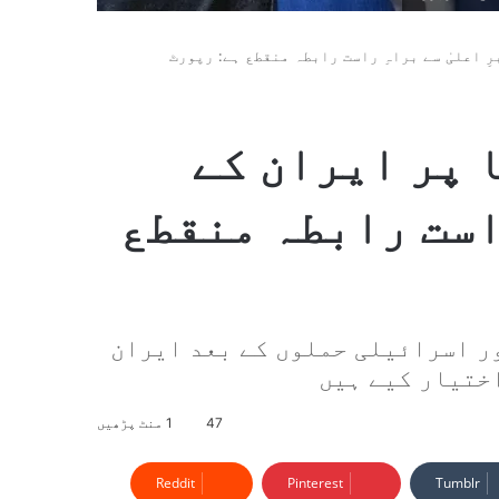
ِ اعلیٰ سے براہِ راست رابطہ منقطع ہے: رپورٹ
 پر ایران کے
راست رابطہ منقطع
ر اسرائیلی حملوں کے بعد ایران
ختیار کیے ہیں
47
1 منٹ پڑھیں
Reddit
Pinterest
Tumblr