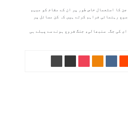
جن کا استعمال خاص طور پر ان کے مقام کو مبہم
سیع رہنمائی فراہم کرتے ہیں کہ کن مسائل پر
ای کی جگہ سنبھالی، جنگ شروع ہونے سے پہلے ہی
Reddit
VKontakte
Odnoklassniki
Pocket
ای میل کے ذریعے شیئر کریں
پرنٹ کریں