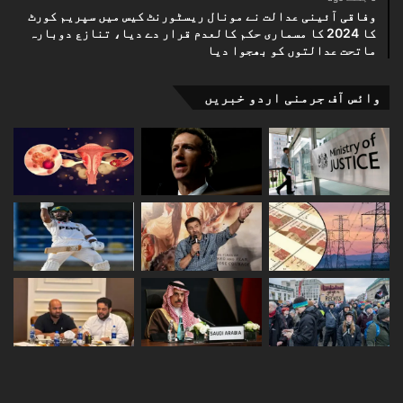
وفاقی آئینی عدالت نے مونال ریسٹورنٹ کیس میں سپریم کورٹ
کا 2024 کا مسماری حکم کالعدم قرار دے دیا، تنازع دوبارہ
ماتحت عدالتوں کو بھجوا دیا
وائس آف جرمنی اردو خبریں