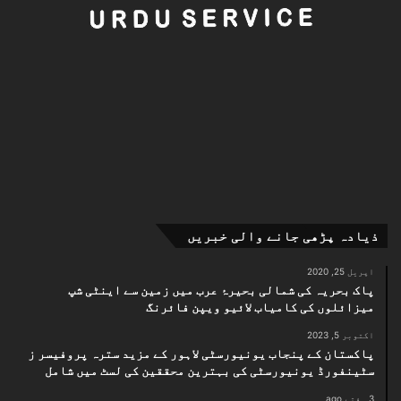
ذیادہ پڑھی جانے والی خبریں
اپریل 25, 2020
پاک بحریہ کی شمالی بحیرۂ عرب میں زمین سے اینٹی شپ
میزائلوں کی کامیاب لائیو ویپن فائرنگ
اکتوبر 5, 2023
پاکستان کے پنجاب یونیورسٹی لاہور کے مزید سترہ پروفیسر ز
سٹینفورڈ یونیورسٹی کی بہترین محققین کی لسٹ میں شامل
3 ہفتے ago