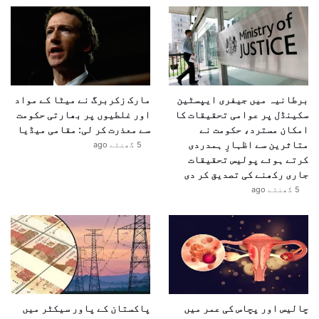
برطانیہ میں جیفری ایپسٹین
مارک زکربرگ نے میٹا کے مواد
سکینڈل پر عوامی تحقیقات کا
اور غلطیوں پر بھارتی حکومت
امکان مسترد، حکومت نے
سے معذرت کر لی: مقامی میڈیا
متاثرین سے اظہارِ ہمدردی
5 گھنٹے ago
کرتے ہوئے پولیس تحقیقات
جاری رکھنے کی تصدیق کر دی
5 گھنٹے ago
چالیس اور پچاس کی عمر میں
پاکستان کے پاور سیکٹر میں