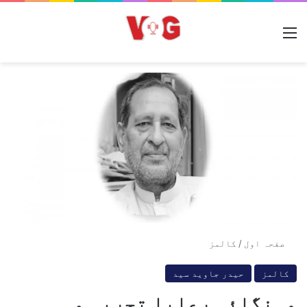
مینو
صفحہ اول
/
کالمز
کالمز
حیدر جاوید سید
مہنگائی رعایا تجربہ و