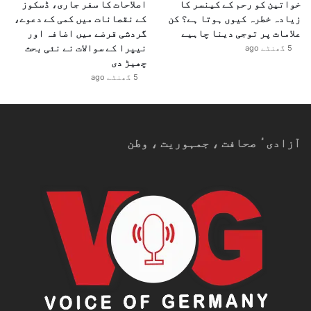
خواتین کو رحم کے کینسر کا
اصلاحات کا سفر جاری، ڈسکوز
زیادہ خطرہ کیوں ہوتا ہے؟ کن
کے نقصانات میں کمی کے دعوے،
علامات پر توجی دینا چاہیے
گردشی قرضے میں اضافہ اور
نیپرا کے سوالات نے نئی بحث
5 گھنٹے ago
چھیڑ دی
5 گھنٹے ago
آزادیٴ صحافت ، جمہوریت ، وطن