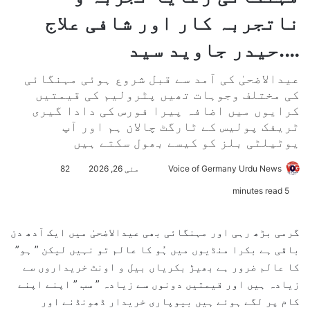
ناتجربہ کار اور شافی علاج
….حیدر جاوید سید
عیدالاضحیٰ کی آمد سے قبل شروع ہوئی مہنگائی
کی مختلف وجوہات تھیں پٹرولیم کی قیمتیں
کرایوں میں اضافہ پیرا فورس کی دادا گیری
ٹریفک پولیس کے ٹارگٹ چالان ہم اور آپ
یوٹیلٹی بلز کو کیسے بھول سکتے ہیں
Voice of Germany Urdu News
S
مئی 26, 2026
82
e
5 minutes read
n
d
گرمی بڑھ رہی اور مہنگائی بھی عیدالاضحیٰ میں ایک آدھ دن
a
باقی ہے بکرا منڈیوں میں ہُو کا عالم تو نہیں لیکن ” ہو”
n
کا عالم ضرور ہے بھیڑ بکریاں بیل و اونٹ خریداروں سے
e
زیادہ ہیں اور قیمتیں دونوں سے زیادہ ” سب ” اپنے اپنے
m
کام پر لگے ہوئے ہیں بیوپاری خریدار ڈھونڈنے اور
a