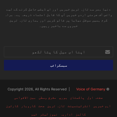
دنیا بھر سے تازہ ترین خبریں اور اپ ڈیٹس حاصل کرنے کے لیے
وائس آف جرمنی اردو خبریں آپ کا قابل اعتماد ذریعہ ہے۔ براہ
کرم ہمیں سوشل میڈیا پر فالو کریں اور ہماری تازہ ترین
خبروں سے باخبر رہیں۔
RSS
TikTok
Instagram
YouTube
LinkedIn
Facebook
X
اپنا
ای
میل
کا
پتا
لکھو
Voice of Germany
© Copyright 2026, All Rights Reserved |
صفحہ اول
پاکستان
یورپ
مشرق وسطیٰ
بین الاقوامی
اہم خبریں
انٹرٹینمینٹ
تازہ ترین
صحت
کاروبار
کارٹون
کالمز
اداریہ
نیوز لیٹر
ٹیم