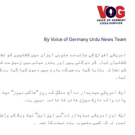
e
m
a
i
l
By Voice of Germany Urdu News Team
امریکی افواج کی جانب سے جنوبی ایران میں کشتیوں کو نشا
کشتیاں تباہ کر دی گئی ہیں اور بندر عباس میں زمین سے ف
کو نشانہ بنایا گیا ہے جس کے بارے میں دعویٰ کیا گیا ہے 
تھا۔
ایک امریکی عہدیدار نے آج منگل کے روز "فاکس نیوز” نیٹ و
پانے والے نازک سیزن فائر کا خاتمہ نہیں ہے۔
ایک اور امریکی عہدیدار نے "سی این این” نیٹ ورک کو واضح
تھے، نہ کہ کسی منصوبہ بند حملے کا حصہ ۔