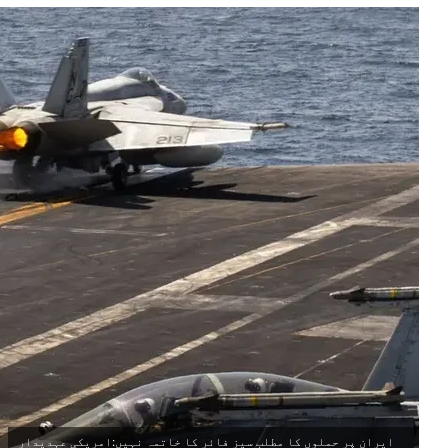
ایران پر حملوں کا مطلب سیز فائر کا خاتمہ نہیں:امریکی عہدیدار