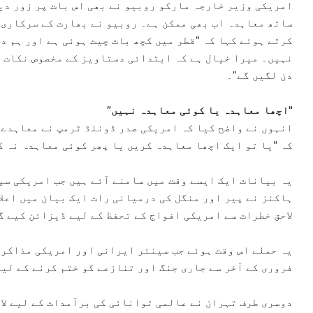
امریکی وزیر خارجہ مارکو روبیو نے بھی اس بات پر زور دی
ساتھ معاہدہ اب بھی ممکن ہے۔ روبیو نے بھارت کے سرکاری 
کرتے ہوئے کہا کہ "قطر میں کچھ بات چیت ہوئی ہے اور ہم د
نہیں۔ میرا خیال ہے کہ ابتدائی دستاویز کے مخصوص نکات پ
دن لگیں گے”۔
"اچھا معاہدہ یا کوئی معاہدہ نہیں”
انہوں نے واضح کیا کہ امریکی صدر ڈونلڈ ٹرمپ نے معاہدے 
کہ "یا تو ایک اچھا معاہدہ کریں یا پھر کوئی معاہدہ نہ ک
یہ بیانات ایک ایسے وقت میں سامنے آئے ہیں جب امریکی سی
ہاکنز نے پیر اور منگل کی درمیانی رات ایک بیان میں اعلا
لاحق خطرات سے امریکی افواج کے تحفظ کے لیے ڈیزائن کیے گ
یہ حملے اس وقت ہوئے جب سینئر ایرانی اور امریکی مذاکرا
فروری کے آخر سے جاری جنگ اور تنازعے کو ختم کرنے کے لیے
دوسری طرف تہران نے عالمی توانائی کی برآمدات کے لیے لائ