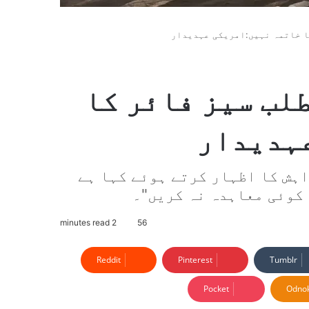
ا خاتمہ نہیں:امریکی عہدیدار
لب سیز فائر کا
عہدیدار
ہش کا اظہار کرتے ہوئے کہا ہے
 کوئی معاہدہ نہ کریں"۔
2 minutes read
56
Reddit
Pinterest
Tumblr
Pocket
Odnok