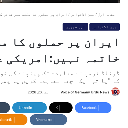
صفحہ اول
/
بین الاقوامی
/
ایران پر حملوں کا مطلب سیز فائر ک
بین الاقوامی
اہم خبریں
ایران پر حملوں کا مط
خاتمہ نہیں:امریکی 
ڈونلڈ ٹرمپ نے معاہدے تک پہنچنے کی خوا
کہ "یا تو ایک اچھا معاہدہ کریں یا پھر
Voice of Germany Urdu News
S
مئی 26, 2026
e
n
LinkedIn
X
Facebook
d
lassniki
VKontakte
a
n