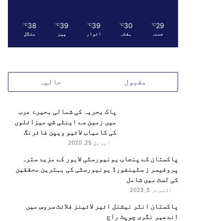
38
39
39
30
29
℃
℃
℃
℃
℃
جمعہ
ہفتہ
اتوار
پیر
منگل
مقبول
حالیہ
پاک بحریہ کی شمالی بحیرۂ عرب
میں زمین سے اینٹی شپ میزائلوں
کی کامیاب لائیو ویپن فائرنگ
اپریل 25, 2020
پاکستان کے پنجاب یونیورسٹی لاہور کے مزید سترہ
پروفیسر ز سٹینفورڈ یونیورسٹی کی بہترین محققین
کی لسٹ میں شامل
اکتوبر 5, 2023
پاکستان انٹر نیشنل ائیر لائینز فلائٹ سروس میں
اندھیر نگری چوپٹ راج