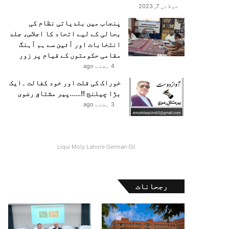
جولائی 7, 2023
پنجاب میں بلدیاتی نظام کی
بحالی کے لیے اتحاد کا اجلاس، جلد
انتخابات اور آئین سے ہم آہنگ
مقامی حکومتوں کے قیام پر زور
4 ہفتے ago
خوراک کی قلت اور خود کفالت ۔ایک
بڑا چیلنج !!……پیر مشتاق رضوی
3 ہفتے ago
Liqui Moly Lahore German Oil
رجحانات