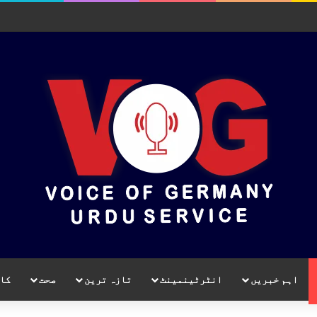
اہم خبریں
انٹرٹینمینٹ
تازہ ترین
صحت
کا