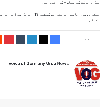
نقل و حرکت کو مفلوج کر رکھا ہے۔
جبکہ دوسری جانب امریکہ نے گذش
رکھا ہے۔
Pinterest
Tumblr
LinkedIn
X
Facebook
بانٹیں
Voice of Germany Urdu News
Tik
Ins
Yo
Lin
Fa
We
To
tag
uT
ke
ce
bsi
k
ra
ub
dIn
bo
te
m
e
ok