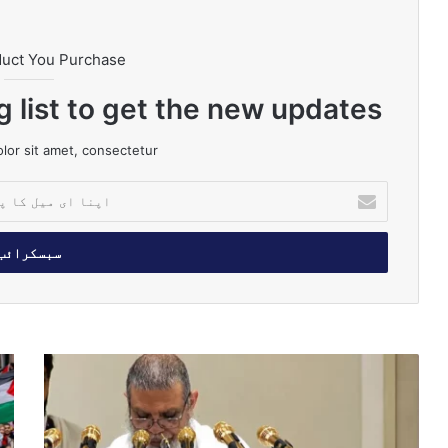
duct You Purchase
g list to get the new updates!
or sit amet, consectetur.
ا
پ
ن
ا
ا
ی
م
ی
ل
م
آ
ک
س
ئ
ا
ج
ر
پ
دِ
ل
ت
ن
ی