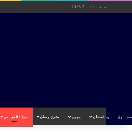
جمعہ, اگست 7 2026
حہ اول
پاکستان
یورپ
مشرق وسطیٰ
بین الاقوامی