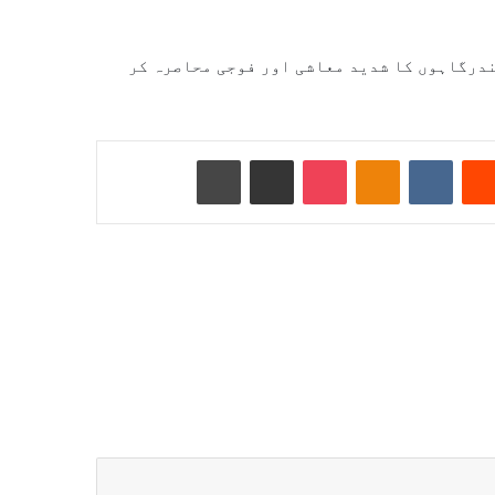
تہ 13 اپریل سے ایرانی بندرگاہوں کا شدید معاشی اور فوجی محاصرہ کر
Reddit
VKontakte
Odnoklassniki
Pocket
ای میل کے ذریعے شیئر کریں
پرنٹ کریں