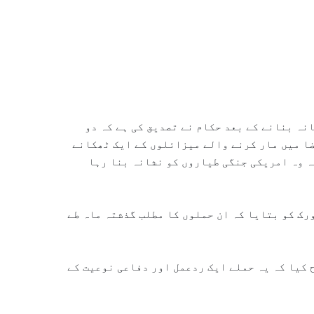
نہ بنانے کے بعد حکام نے تصدیق کی ہے کہ دو
ضا میں مار کرنے والے میزائلوں کے ایک ٹھکانے
کہ وہ امریکی جنگی طیاروں کو نشانہ بنا رہا
رک کو بتایا کہ ان حملوں کا مطلب گذشتہ ماہ طے
 کیا کہ یہ حملے ایک ردعمل اور دفاعی نوعیت کے