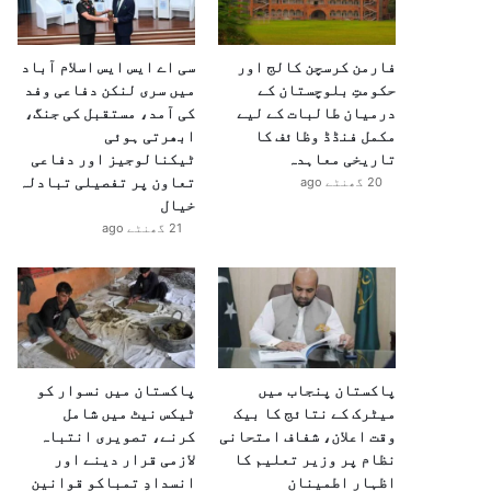
فارمن کرسچن کالج اور
سی اے ایس ایس اسلام آباد
حکومتِ بلوچستان کے
میں سری لنکن دفاعی وفد
درمیان طالبات کے لیے
کی آمد، مستقبل کی جنگ،
مکمل فنڈڈ وظائف کا
ابھرتی ہوئی
تاریخی معاہدہ
ٹیکنالوجیز اور دفاعی
تعاون پر تفصیلی تبادلہ
20 گھنٹے ago
خیال
21 گھنٹے ago
پاکستان پنجاب میں
پاکستان میں نسوار کو
میٹرک کے نتائج کا بیک
ٹیکس نیٹ میں شامل
وقت اعلان، شفاف امتحانی
کرنے، تصویری انتباہ
نظام پر وزیر تعلیم کا
لازمی قرار دینے اور
اظہارِ اطمینان
انسدادِ تمباکو قوانین