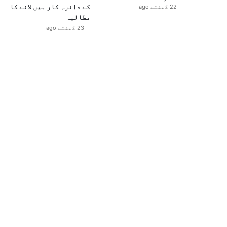
کے دائرہ کار میں لانے کا
22 گھنٹے ago
مطالبہ
23 گھنٹے ago