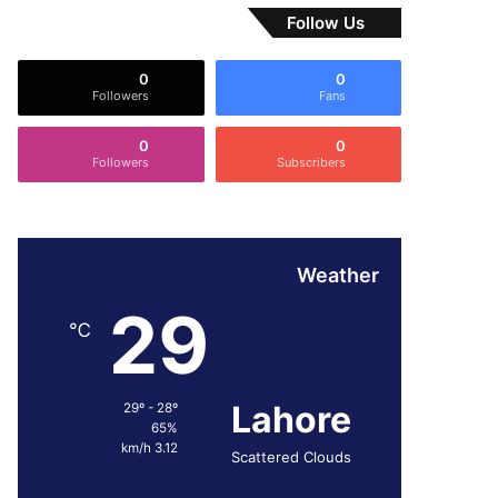
Follow Us
0
0
Followers
Fans
0
0
Followers
Subscribers
Weather
29
℃
Lahore
29º - 28º
65%
3.12 km/h
Scattered Clouds