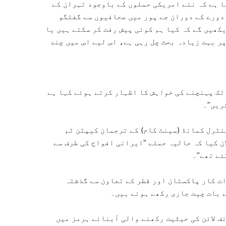
ا ہے کہ نئے امریکی حملوں کے باوجود تہران کے
دورے کے دوران جے پور میں صحافیوں سے گفتگو
یکھیں گے کہ کیا ہم کوئی پیش رفت کر سکتے ہیں یا
ر بہت زیادہ بحث چل رہی ہے، اس لیے اس میں چند
تک پہنچنے کی خواہش کا اظہار کرتے ہوئے کہا ہے
ریں”۔
نٹرل کمانڈ (سینٹ کام) کے ترجمان کیپٹن ٹم
ن کیا کہ حالیہ حملے "ایرانی افواج کی طرف سے
ئے تھے”۔
ت کار پاکستان اور قطر کے تعاون سے گذشتہ
 بات چیت جاری رکھے ہوئے ہیں۔
ف لائن کی حیثیت رکھنے والی آبنائے ہرمز میں