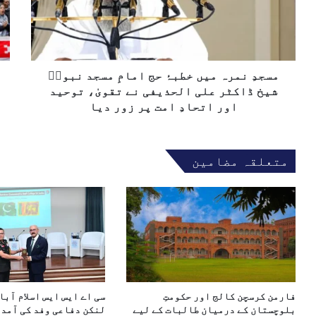
ا
م
ن
ل
ر
ڈ
ک
ہ
ا
ھ
م
س
و
ی
مسجدِ نمرہ میں خطبۂ حج امامِ مسجد نبویؐ
ر
ں
ا
شیخ ڈاکٹر علی الحذیفی نے تقویٰ، توحید
خ
ئ
اور اتحادِ امت پر زور دیا
ط
ی
ب
ل
ۂ
ی
متعلقہ مضامین
ح
ب
ج
س
ا
ت
م
ی
ا
و
مِ
ں
م
س
س
ے
ج
م
فارمن کرسچن کالج اور حکومتِ
سی اے ایس ایس اسلام آبا
د
ص
بلوچستان کے درمیان طالبات کے لیے
لنکن دفاعی وفد کی آمد،
ن
ن