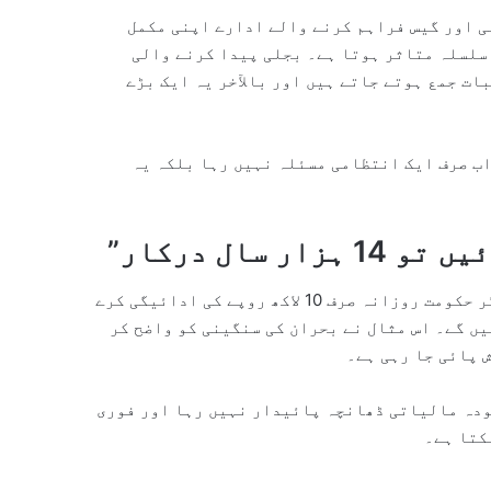
ی اور گیس فراہم کرنے والے ادارے اپنی مکمل
سلسلہ متاثر ہوتا ہے۔ بجلی پیدا کرنے والی
ت جمع ہوتے جاتے ہیں اور بالآخر یہ ایک بڑے
ب صرف ایک انتظامی مسئلہ نہیں رہا بلکہ یہ
رپورٹ میں ایک حیران کن مثال دیتے ہوئے بتایا گیا کہ اگر حکومت روزانہ صرف 10 لاکھ روپے کی ادائیگی کرے
ں تقریباً 14 ہزار سال لگ جائیں گے۔ اس مثال نے بحران کی سنگینی کو واضح کر
 پائی جا رہی ہے۔
ودہ مالیاتی ڈھانچہ پائیدار نہیں رہا اور فوری
کتا ہے۔