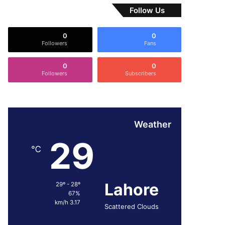
Follow Us
0
0
Followers
Fans
0
0
Followers
Subscribers
Weather
29
℃
Lahore
29º - 28º
67%
3.17 km/h
Scattered Clouds