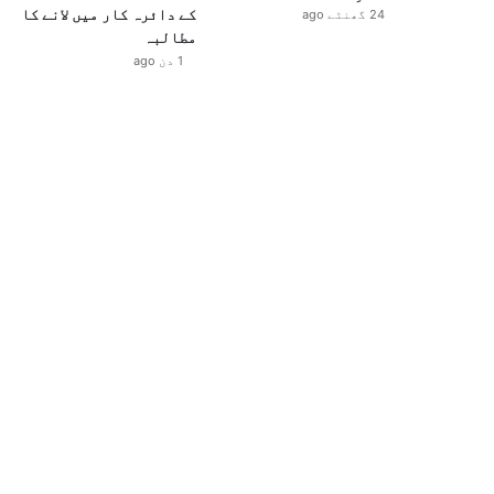
کے دائرہ کار میں لانے کا
24 گھنٹے ago
مطالبہ
1 دن ago