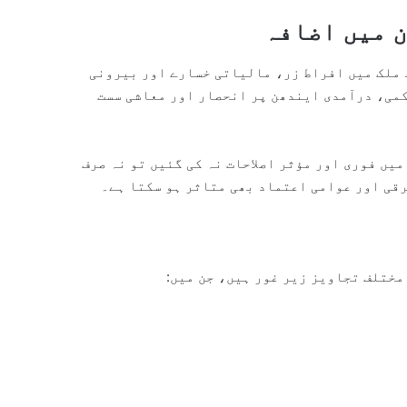
 میں اضافہ
 ملک میں افراط زر، مالیاتی خسارے اور بیرونی
کمی، درآمدی ایندھن پر انحصار اور معاشی سست
یں فوری اور مؤثر اصلاحات نہ کی گئیں تو نہ صرف
قی اور عوامی اعتماد بھی متاثر ہو سکتا ہے۔
مختلف تجاویز زیر غور ہیں، جن میں: