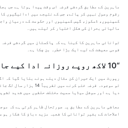
ماہرین کے مطابق گردشی قرضہ اس وقت پیدا ہوتا ہے جب بجل
رقوم وصول نہیں کر پاتے، جس کے نتیجے میں ادائیگیوں کا 
کمپنیوں، ڈسکوز، گیس کمپنیوں اور حکومت کے درمیان واجبا
مالیاتی بحران کی شکل اختیار کر لیتے ہیں۔
توانائی ماہرین کا کہنا ہے کہ پاکستان میں گردشی قرضہ ا
قومی معیشت کے لیے ایک بڑا خطرہ بن چکا ہے۔
“10 لاکھ روپے روزانہ ادا کیے جائیں تو 14 ہزار سال درکار”
تو موجودہ قرضہ ختم کرنے می
دیا ہے اور سوشل میڈیا سمیت مختلف حلقوں میں شدید تشویش
معاشی ماہرین کے مطابق یہ صورتحال ظاہر کرتی ہے کہ موج
اصلاحات کے بغیر توانائی کا شعبہ مزید دباؤ کا شکار ہو س