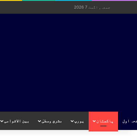
جمعہ, اگست 7 2026
حہ اول
پاکستان
یورپ
مشرق وسطیٰ
بین الاقوامی