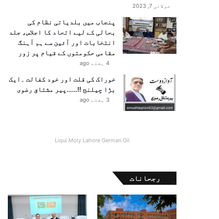
جولائی 7, 2023
پنجاب میں بلدیاتی نظام کی
بحالی کے لیے اتحاد کا اجلاس، جلد
انتخابات اور آئین سے ہم آہنگ
مقامی حکومتوں کے قیام پر زور
4 ہفتے ago
خوراک کی قلت اور خود کفالت ۔ایک
بڑا چیلنج !!……پیر مشتاق رضوی
3 ہفتے ago
Liqui Moly Lahore German Oil
رجحانات