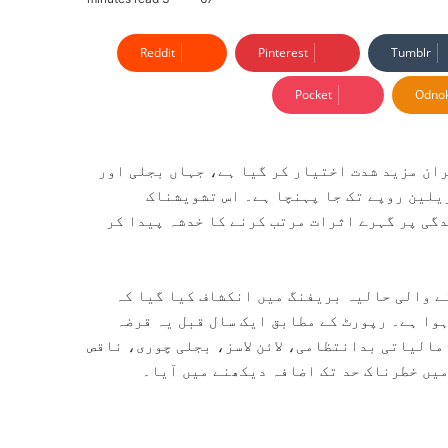
Reddit
Pinterest
Tumblr
Pocket
Odnok
ان مزید شدت اختیار کر گیا ہے، جہاں بجلی اور
 شعبوں کا مجموعی گردشی قرضہ بڑھ کر تقریباً 5.1 ٹریلین روپے تک جا پہنچا ہے۔ اس تشویشناک
گی پر گہرے اثرات مرتب کرنے کا خدشہ پیدا کر
ے والی حالیہ بریفنگ میں انکشاف کیا گیا کہ
وا ہے۔ رپورٹ کے مطابق ایک سال قبل یہ قرضہ
ے میں مالیاتی بدانتظامی، لائن لاسز، بجلی چوری، ناقص
یں خطرناک حد تک اضافہ دیکھنے میں آیا۔