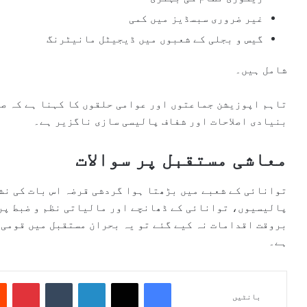
غیر ضروری سبسڈیز میں کمی
گیس و بجلی کے شعبوں میں ڈیجیٹل مانیٹرنگ
شامل ہیں۔
تاہم اپوزیشن جماعتوں اور عوامی حلقوں کا کہنا ہے کہ صر
بنیادی اصلاحات اور شفاف پالیسی سازی ناگزیر ہے۔
معاشی مستقبل پر سوالات
توانائی کے شعبے میں بڑھتا ہوا گردشی قرضہ اس بات کی نش
پالیسیوں، توانائی کے ڈھانچے اور مالیاتی نظم و ضبط پر
بروقت اقدامات نہ کیے گئے تو یہ بحران مستقبل میں قومی 
ہے۔
Pinterest
Tumblr
LinkedIn
X
Facebook
بانٹیں