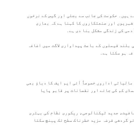
ے ہیں۔ حکومت کی جانب سے بجلی اور گیس کے نرخوں
شہریوں اور صنعتکاروں کا کہنا ہے کہ بھاری
دمی کی زندگی مشکل بنا دی ہے۔
 بلند قیمتوں کے باعث پیداواری لاگت میں اضافہ
فہ ہو سکتا ہے۔
مالیاتی اداروں خصوصاً آئی ایم ایف کا دباؤ بھی
سڈی کم کی جائے اور نقصانات پر قابو پایا
فافیت، جدید ٹیکنالوجی، ریکوری نظام کی بہتری
تو گردشی قرضہ مزید خطرناک سطح تک پہنچ سکتا