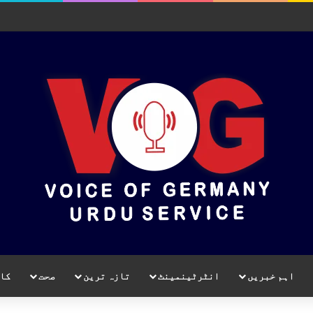
اہم خبریں
انٹرٹینمینٹ
تازہ ترین
صحت
کا