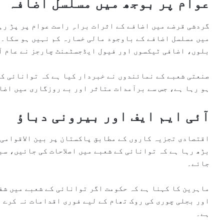
عوام پر بوجھ میں مسلسل اضافہ
گردشی قرضے میں اضافے کے اثرات براہِ راست عوام پر پڑ رہ
میں مسلسل اضافے کے باوجود مالی خسارہ کم نہیں ہو سکا۔ 
بلوں، اضافی ٹیکسوں اور فیول ایڈجسٹمنٹ چارجز نے عام آ
صنعتی شعبے کے نمائندوں نے خبردار کیا ہے کہ توانائی کی
ہو رہا ہے، جس سے برآمدات متاثر اور بے روزگاری میں اضا
آئی ایم ایف اور بیرونی دباؤ
اقتصادی تجزیہ کاروں کے مطابق پاکستان پر بین الاقوامی 
بڑھ رہا ہے کہ توانائی کے شعبے میں اصلاحات کی جائیں، سب
جائے۔
ماہرین کا کہنا ہے کہ حکومت اگر توانائی کے شعبے میں ش
اور بجلی چوری کی روک تھام کے لیے فوری اقدامات نہ کرے 
ہے۔