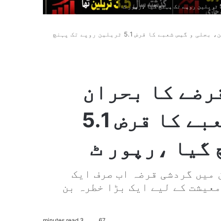
پاکستان میں گردشی قرضے کا بحران سنگین، بجلی و گیس شعبے کا قرض 5.1 ٹریلین روپے تک پہنچ
رضے کا بحران
سنگین، بجلی و گیس شعبے کا قرض 5.1
 گیا ،رپور ٹ
 میں گردشی قرضہ اب صرف ایک
عیشت کے لیے ایک بڑا خطرہ بن
3 minutes read
67