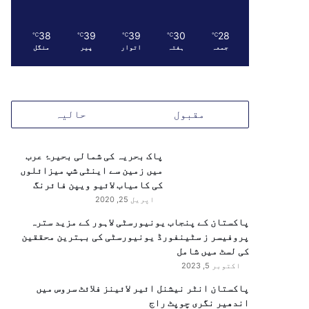
38
39
39
30
28
℃
℃
℃
℃
℃
جمعہ
ہفتہ
اتوار
پیر
منگل
مقبول
حالیہ
پاک بحریہ کی شمالی بحیرۂ عرب
میں زمین سے اینٹی شپ میزائلوں
کی کامیاب لائیو ویپن فائرنگ
اپریل 25, 2020
پاکستان کے پنجاب یونیورسٹی لاہور کے مزید سترہ
پروفیسر ز سٹینفورڈ یونیورسٹی کی بہترین محققین
کی لسٹ میں شامل
اکتوبر 5, 2023
پاکستان انٹر نیشنل ائیر لائینز فلائٹ سروس میں
اندھیر نگری چوپٹ راج