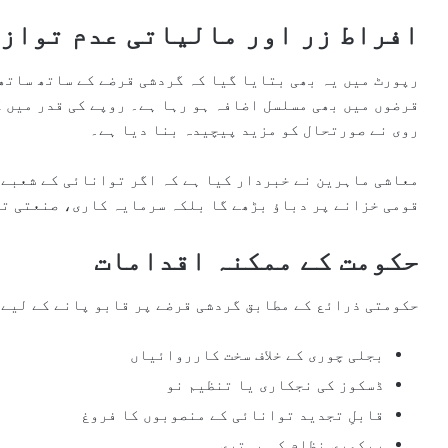
افراط زر اور مالیاتی عدم توازن
رپورٹ میں یہ بھی بتایا گیا کہ گردشی قرضے کے ساتھ ساتھ
قرضوں میں بھی مسلسل اضافہ ہو رہا ہے۔ روپے کی قدر میں 
روی نے صورتحال کو مزید پیچیدہ بنا دیا ہے۔
معاشی ماہرین نے خبردار کیا ہے کہ اگر توانائی کے شعبے م
قومی خزانے پر دباؤ بڑھے گا بلکہ سرمایہ کاری، صنعتی تر
حکومت کے ممکنہ اقدامات
حکومتی ذرائع کے مطابق گردشی قرضے پر قابو پانے کے لیے 
بجلی چوری کے خلاف سخت کارروائیاں
ڈسکوز کی نجکاری یا تنظیم نو
قابلِ تجدید توانائی کے منصوبوں کا فروغ
ریکوری نظام کی بہتری