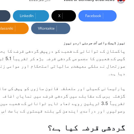
e
n
LinkedIn
X
Facebook
d
lassniki
VKontakte
a
n
e
نیوز ڈیسک وائس آف جرمنی اردو نیوز
m
پاکستان کے توانائی کے شعبے کو درپیش گردشی قرضے کا بحر
a
گیس کے
i
صورتحال نے ملکی معیشت، مالیاتی استحکام اور عوامی زند
l
دیا ہے۔
پارلیمانی کمیٹی اور متعلقہ قانون سازوں کو پیش کی جان
گزشتہ برس کے مقابلے میں گردشی قرضے میں نمایاں اضافہ ہ
تقریباً 3.5 ٹریلین روپے تھا، تاہم توانائی کے شعب
وصولیوں اور درآمدی ایندھن کی بلند قیمتوں کے باعث اس م
گردشی قرضہ کیا ہے؟