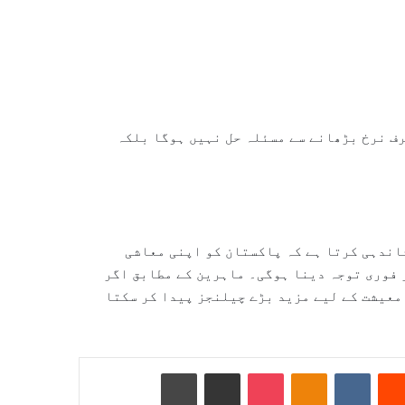
ف نرخ بڑھانے سے مسئلہ حل نہیں ہوگا بلکہ
اندہی کرتا ہے کہ پاکستان کو اپنی معاشی
 فوری توجہ دینا ہوگی۔ ماہرین کے مطابق اگر
معیشت کے لیے مزید بڑے چیلنجز پیدا کر سکتا
Reddit
VKontakte
Odnoklassniki
Pocket
ای میل کے ذریعے شیئر کریں
پرنٹ کریں