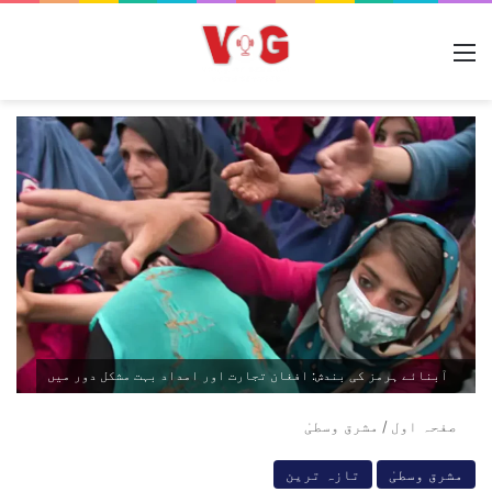
مینو
آبنائے ہرمز کی بندش: افغان تجارت اور امداد بہت مشکل دور میں
صفحہ اول
/
مشرق وسطیٰ
مشرق وسطیٰ
تازہ ترین