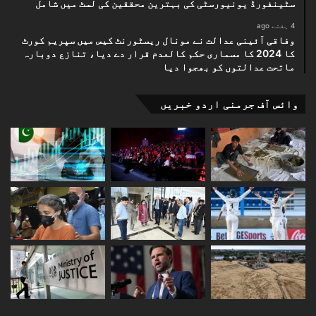
سٹینفورڈ یونیورسٹی کی بہترین محققین کی لسٹ میں شامل
4 ہفتے ago
وفاقی آئینی عدالت نے مونال ریسٹورنٹ کیس میں سپریم کورٹ
کا 2024 کا مسماری حکم کالعدم قرار دے دیا، تنازع دوبارہ
ماتحت عدالتوں کو بھجوا دیا
وائس آف جرمنی اردو خبریں