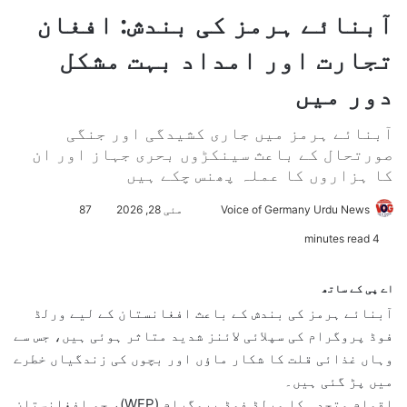
آبنائے ہرمز کی بندش: افغان
تجارت اور امداد بہت مشکل
دور میں
آبنائے ہرمز میں جاری کشیدگی اور جنگی
صورتحال کے باعث سینکڑوں بحری جہاز اور ان
کا ہزاروں کا عملہ پھنس چکے ہیں
Voice of Germany Urdu News
S
مئی 28, 2026
87
e
4 minutes read
n
d
اے پی کے ساتھ
a
آبنائے ہرمز کی بندش کے باعث افغانستان کے لیے ورلڈ
n
فوڈ پروگرام کی سپلائی لائنز شدید متاثر ہوئی ہیں، جس سے
e
وہاں غذائی قلت کا شکار ماؤں اور بچوں کی زندگیاں خطرے
m
میں پڑ گئی ہیں۔
a
اقوام متحدہ کا ورلڈ فوڈ پروگرام (WFP)، جو افغانستان
i