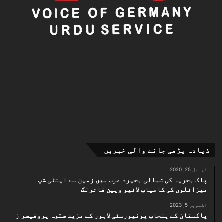
معمول کے مطابق اپنی برآمدات دوبارہ شروع کر سکے۔
ذیادہ پڑھی جانے والی خبریں
اپریل 25, 2020
پاک بحریہ کی شمالی بحیرۂ عرب میں زمین سے اینٹی شپ
میزائلوں کی کامیاب لائیو ویپن فائرنگ
اکتوبر 5, 2023
پاکستان کے پنجاب یونیورسٹی لاہور کے مزید سترہ پروفیسر ز