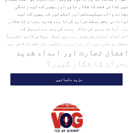
میں غذائی قلت کا شکار ماؤں اور بچوں کے لیے زندگی
l
بچانے والے سپلیمنٹس اور اسکولوں کے بچوں کے لیے
توانائی بخش بسکٹ فراہم کرتا ہے، شدید بحران کا شکار
ہے۔ آبائے ہرمز کی ناکہ بندی کی وجہ سے ترسیل کے
اخراجات آسمان کو چھو رہے ہیں جبکہ سپلائی لائنز تقریباً
معطل ہو چکی ہیں اور ہزاروں زندگیوں کو خطرات لاحق ہیں۔
افغان تجارت اور امداد شدید
بحران کا شکار کیوں؟
خشکی سے گھری ہوئی ہندوکش کی ریاست افغانستان نے جب
مزید دکھائیں
گزشتہ سال کے آخر میں پاکستان کے ساتھ کشیدگی اور
سرحدی بندشوں کا سامنا کیا، تو اس نے متبادل کے طور
پر
ایران
کا رخ کیا۔ کراچی کی اہم بندرگاہ کے بجائے
برآمدی سامان ایران کی بندرگاہ بندر عباس کے ذریعے
بھیجا جانے لگا، تاہم یہ راستہ بھی زیادہ دیر کھلا نہ
رہ سکا۔