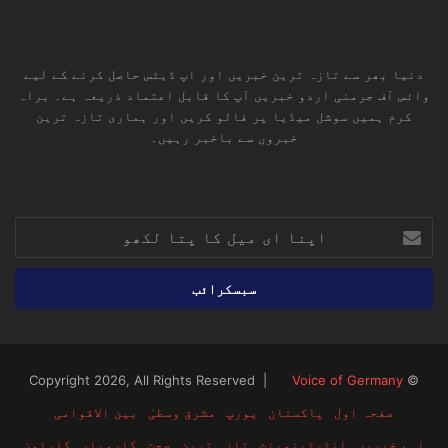
دنیا بھر سے تازہ ترین خبریں اور اپ ڈیٹس حاصل کرنے کے لیے
وائس آف جرمنی اردو خبریں آپ کا قابل اعتماد ذریعہ ہے۔ براہ
کرم ہمیں سوشل میڈیا پر فالو کریں اور ہماری تازہ ترین
خبروں سے باخبر رہیں۔
RSS
TikTok
Instagram
YouTube
LinkedIn
Facebook
X
اپنا
ای
میل
کا
پتا
لکھو
Voice of Germany
© Copyright 2026, All Rights Reserved |
صفحہ اول
پاکستان
یورپ
مشرق وسطیٰ
بین الاقوامی
اہم خبریں
انٹرٹینمینٹ
تازہ ترین
صحت
کاروبار
کارٹون