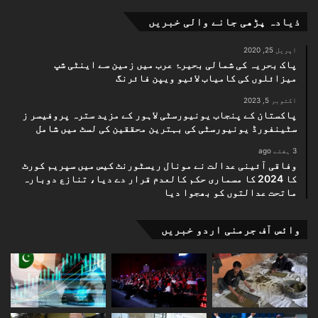
ذیادہ پڑھی جانے والی خبریں
اپریل 25, 2020
پاک بحریہ کی شمالی بحیرۂ عرب میں زمین سے اینٹی شپ
میزائلوں کی کامیاب لائیو ویپن فائرنگ
اکتوبر 5, 2023
پاکستان کے پنجاب یونیورسٹی لاہور کے مزید سترہ پروفیسر ز
سٹینفورڈ یونیورسٹی کی بہترین محققین کی لسٹ میں شامل
3 ہفتے ago
وفاقی آئینی عدالت نے مونال ریسٹورنٹ کیس میں سپریم کورٹ
کا 2024 کا مسماری حکم کالعدم قرار دے دیا، تنازع دوبارہ
ماتحت عدالتوں کو بھجوا دیا
وائس آف جرمنی اردو خبریں