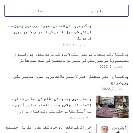
ا
مقبول
حالیہ
د
ہ
ش
پاک بحریہ کی شمالی بحیرۂ عرب میں زمین سے
ت
اینٹی شپ میزائلوں کی کامیاب لائیو ویپن
گ
فائرنگ
ر
اپریل 25, 2020
د
پاکستان کے پنجاب یونیورسٹی لاہور کے مزید سترہ پروفیسر ز
ی
سٹینفورڈ یونیورسٹی کی بہترین محققین کی لسٹ میں شامل
ا
اکتوبر 5, 2023
و
ر
پاکستان انٹر نیشنل ائیر لائینز فلائٹ سروس میں اندھیر نگری
ت
چوپٹ راج
ش
جولائی 7, 2023
د
پنجاب میں بلدیاتی نظام کی بحالی کے لیے
د
اتحاد کا اجلاس، جلد انتخابات اور آئین سے
س
ہم آہنگ مقامی حکومتوں کے قیام پر زور
ے
4 ہفتے ago
م
ک
خوراک کی قلت اور خود کفالت ۔ایک بڑا چیلنج
م