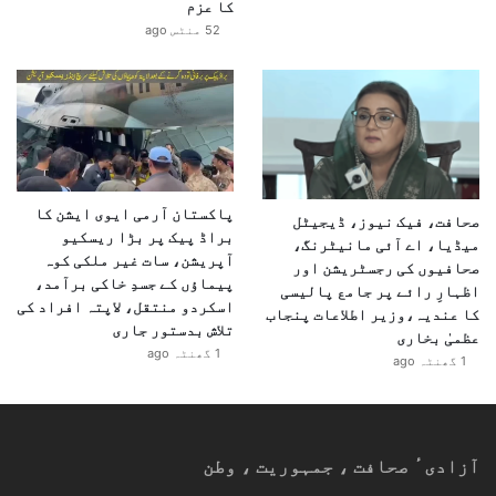
کا عزم
52 منٹس ago
پاکستان آرمی ایوی ایشن کا
صحافت، فیک نیوز، ڈیجیٹل
براڈ پیک پر بڑا ریسکیو
میڈیا، اے آئی مانیٹرنگ،
آپریشن، سات غیر ملکی کوہ
صحافیوں کی رجسٹریشن اور
پیماؤں کے جسدِ خاکی برآمد،
اظہارِ رائے پر جامع پالیسی
اسکردو منتقل، لاپتہ افراد کی
کا عندیہ،وزیر اطلاعات پنجاب
تلاش بدستور جاری
عظمیٰ بخاری
1 گھنٹہ ago
1 گھنٹہ ago
آزادیٴ صحافت ، جمہوریت ، وطن