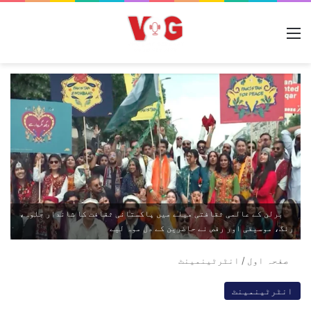
مینو
برلن کے عالمی ثقافتی میلے میں پاکستانی ثقافت کا شاندار جلوہ،
رنگ، موسیقی اور رقص نے حاضرین کے دل موہ لیے
صفحہ اول
/
انٹرٹینمینٹ
انٹرٹینمینٹ