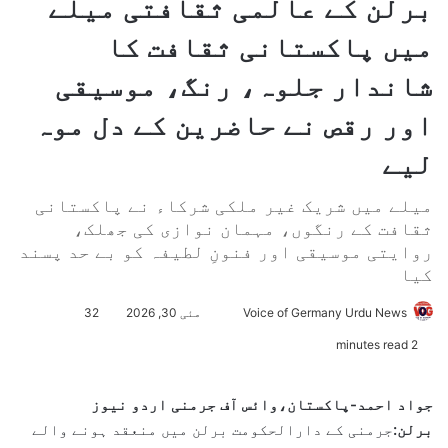
برلن کے عالمی ثقافتی میلے
میں پاکستانی ثقافت کا
شاندار جلوہ، رنگ، موسیقی
اور رقص نے حاضرین کے دل موہ
لیے
میلے میں شریک غیر ملکی شرکاء نے پاکستانی
ثقافت کے رنگوں، مہمان نوازی کی جھلک،
روایتی موسیقی اور فنونِ لطیفہ کو بے حد پسند
کیا
Voice of Germany Urdu News
S
مئی 30, 2026
32
e
2 minutes read
n
d
جواد احمد-پاکستان،وائس آف جرمنی اردو نیوز
a
برلن:
جرمنی کے دارالحکومت برلن میں منعقد ہونے والے
n