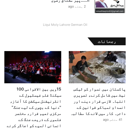
!!……پیر مشتاق رضوی
ل
2 ہفتے ago
ب
ی
ز
Liqui Moly Lahore German Oil
ا
ر
ی
رجحانات
ک
ا
ا
ظ
ہ
ا
ر
پاکستان میں نسوار کو ٹیکس
15ویں بین الاقوامی 100
نیٹ میں شامل کرنے، تصویری
سیکنڈ فلم فیسٹیول کے
انتباہ لازمی قرار دینے اور
انٹرنیشنل سیکشن کا آغاز،
انسدادِ تمباکو قوانین کے
"دنیا کے بچوں کے لیے جنگ”
دائرہ کار میں لانے کا مطالبہ
مرکزی تھیم قرار، مختصر
فلموں کے ذریعے جنگ کے
41 منٹس ago
انسانی المیے کو اجاگر کرنے