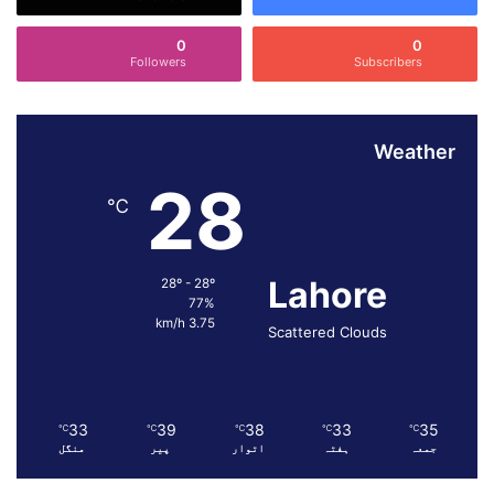
ل
خ
0
0
ا
Followers
Subscribers
ن
ہ
ک
ی
Weather
ل
28
ا
℃
ت
ع
ل
Lahore
28º - 28º
ق
77%
ی
3.75 km/h
Scattered Clouds
،
خ
ا
ن
د
33
39
38
33
35
℃
℃
℃
℃
℃
ا
جمعہ
ہفتہ
اتوار
پیر
منگل
ن
ک