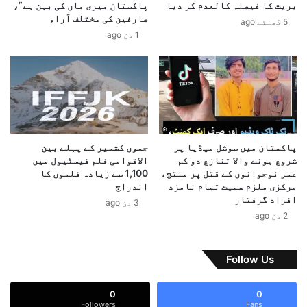
بریت کا فیصلہ کالعدم کر دیا
پاکستان میری ماں کی بہن ہے”،
ر
ت
صارفین کی مختلف آراء
5 گھنٹے ago
و
گ
1 دن ago
ت
ی
ح
ر
ق
ک
ی
ھ
ق
ن
۔
ے
م
و
ش
ا
پاکستان میں سوشل میڈیا پر
جموں کشمیر کے پہلے بین
ت
ل
شروع ہونے والا تنازع دو کم
الاقوامی فلم فیسٹیول میں
ا
ی
عمر نوجوانوں کے قتل پر منتج،
1,100 سے زیادہ فلموں کا
ق
ش
مرکزی ملزم سمیت تمام نامزد
اندراج
ر
ہ
افراد گرفتار
3 دن ago
ض
ن
2 دن ago
و
ا
ی
ز
س
Follow Us
ے
ا
0
0
ہ
Followers
Fans