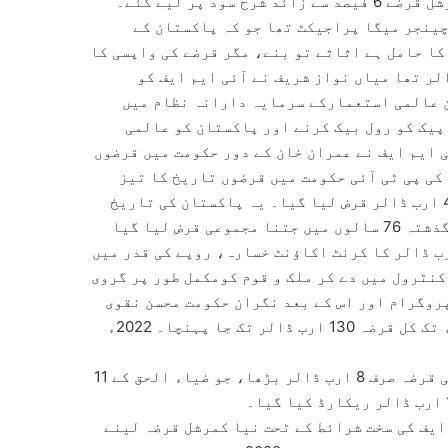
دور میں 30 ارب ڈالر قرض لیا گیا۔ CPEC کے تحت چینی کمرشل قرضے 6 فیصد سے زائد شرح سود پر لیے گئے۔
چینجر میگا پراجیکٹ تھا جو کہ پاکستان کے
کا حامل ہے اثاثے تو بنے، مگر قرضے کی واپسی کا
کومتوں پر آیا۔ 2018ء تک کل قرضہ 80 ارب ڈالر تھا میاں نواز شریف نے آئی ایم ایف کو
ن عالمی استعمارکے سرمایہ دارانہ نظام میں
پیک کو رول بیک کرنے اور پاکستان کو عالمی
 ایم ایف نے عمران خان کے دور حکومت میں قرضوں
20ء کے دوران عمران خان کی پی ٹی آئی حکومت میں قرضوں تاریخ کا تیز
ترین اضافہ ہوا،عمران خان کے 3 سال 8 ماہ میں تقریباً 40 ارب ڈالر قرض لیا گیا۔ یہ پاکستان کی تاریخ
میں کسی بھی حکومت کا سب سے بڑا اضافہ تھا۔ پاکستان کے گذشتہ 76 سالوں میں جتنا مجموعی قرض لیا گیا
 خان کی حکومت نے اس دوگنا قرضہ لیا اس دوران 19 ارب ڈالر کا کرنٹ اکاؤنٹ خسارہ، روپے کی قدر میں
 کنٹرول میں دے کر ملک و قوم کومکمل طور پر گروی
 اور 2021ء کے آئی ایم ایف پروگرام اور اس کے بعد نگران حکومت محسن نقوی
کے 6 ماہ میں مزید 10 ارب ڈالر کا اضافہ ہوا۔ اگست 2022ء تک کل قرضہ 130 ارب ڈالر تک جا پہنچا۔ 2022ء
یہ دور اعداد کے لحاظ سے منفرد ہے۔ 4 سال میں نیٹ بیرونی قرضہ صرف 8 ارب ڈالر بڑھا، جو ضیاء الحق کے 11
ایف کی سخت شرائط کے ٹحت نیا کمرشل قرضہ لینے