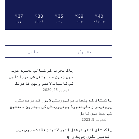
37
38
35
39
40
℃
℃
℃
℃
℃
جمعرات
جمعہ
ہفتہ
اتوار
پیر
مقبول
حالیہ
پاک بحریہ کی شمالی بحیرۂ عرب
میں زمین سے اینٹی شپ میزائلوں
کی کامیاب لائیو ویپن فائرنگ
اپریل 25, 2020
پاکستان کے پنجاب یونیورسٹی لاہور کے مزید سترہ
پروفیسر ز سٹینفورڈ یونیورسٹی کی بہترین محققین
کی لسٹ میں شامل
اکتوبر 5, 2023
پاکستان انٹر نیشنل ائیر لائینز فلائٹ سروس میں
اندھیر نگری چوپٹ راج