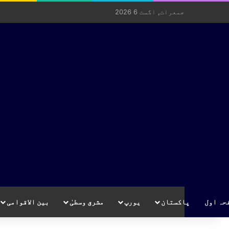
جمعرات, اگست 6 2026
حہ اول
پاکستان
یورپ
مشرق وسطیٰ
بین الاقوامی