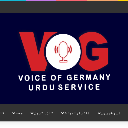
اہم خبریں
انٹرٹینمینٹ
تازہ ترین
صحت
کا