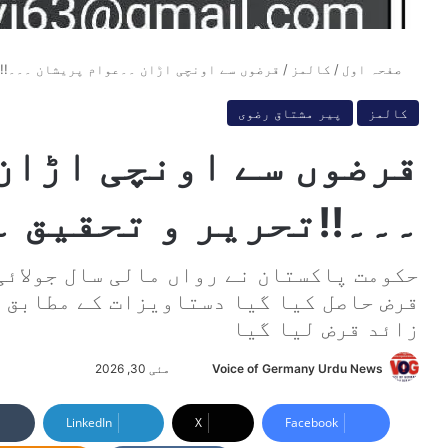
صفحہ اول
/
کالمز
/
قرضوں سے اونچی اڑان ۔۔عوام پریشان ۔۔۔!!
کالمز
پیر مشتاق رضوی
قرضوں سے اونچی اڑان
۔۔۔!!تحریر و تحقیق 
زائد قرض لیا گیا
Voice of Germany Urdu News
S
مئی 30, 2026
e
n
LinkedIn
X
Facebook
d