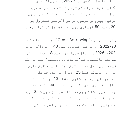
پر پابندی تھی صرف پرانے قرضے رول اوور ہوئے۔ملک کو ڈیفالٹ کا خطرہ لاحق تھا: 2022ء میں پاکستان
 نیا قرضہ دینے کو تیار نہ تھے۔ سعودی عرب،
ا۔ ایل سیز بند ہونے سے درآمدات کم ترین سطح پر
ہوئی۔ بیرونی قرضوں پر فی الوقتی کنٹرول ہوا
مگر اندرونی قرضہ 2022ء کے 31 ٹریلین روپے سے بڑھ کر 2025ء میں 50 ٹریلین روپے سے تجاوز کر گیا۔ یعنی
اس دوران پاکستان نے 25 ارب ڈالر سے زائد قرضہ واپس بھی کیا۔ اس لیے "Gross Borrowing” زیادہ ہونے کے
باوجود "Net Borrowing” ملکی تاریخ میں سب سے کم رہی۔ 2018-2022 ء، پی ٹی آئی دور میں 40 ارب ڈالر حاصل
کیا گیا جو کہ 76 سالوں میں لئے گۓ قرضوں کا دوگنا تھا 2022ء-2026ء شہباز شریف دور میں 8 ارب ڈالر نیٹ
ضہ اس لیے کم رہا کیونکہ پاکستان کی "کریڈٹ ورتھینیس” ختم ہو چکی
ی۔ مہنگائی 38 فیصد تک گئی اور جی ڈی پی گروتھ 0 سے 2 فیصد رہی۔اصل مسئلہ قرض لینا نہیں، قرض واپس
کرنے کی اہلیت ہے۔ پاکستان کی سالانہ برآمدات 30 ارب ڈالر اور قرض کی قسط 25 ارب ڈالر ہے۔ جب تک
برآمدات 100 ارب ڈالر، ترسیلات 50 ارب ڈالر اور براہ راست بیرونی سرمایہ کاری سالانہ 10 ارب ڈالر نہ
ہو، ہر حکومت قرضے کی محتاج رہے گی۔جنرل ایوب کا 1.5 ارب ڈالر ڈیموں میں لگا تو قوم نے 40 سال فائدہ
اٹھایا۔ 2018ء-2022ء کا 40 ارب ڈالر خسارہ اور کرنسی بچانے میں لگا تو بوجھ بنا۔ شہباز دور کا 8 ارب
رضہ کم لینا نہیں، بلکہ اس قابل ہونا ہے کہ
ے بغیر اپنا بجٹ چلا لے گا، وہی اصل معاشی