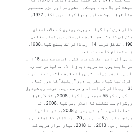
یشت کو ہلا دیا۔ بینک، انشورنس اور بڑی صنعتیں
سرکاری تحویل میں لینے سے نجی سرمایہ کاری رک گئی۔ نتیجتاً قرضہ بجٹ خسارہ پورا کرنے میں لگا۔ 1977ء
198ء جنرل ضیاء الحق کے دورمیں تقریباً 8 ارب ڈالر قرض لیا گیا۔ سوویت یونین کے خلاف افغان
کن اس کا بڑا حصہ قرضے کی شکل میں تھا۔ دفاعی
اخراجات بڑھے اور معیشت "ڈالر انجیکشن” پر چلتی رہی۔ 1988ء تک کل قرضہ 14 ارب ڈالر تک پہنچ گیا۔1988ء
11 سال میں 4 بار حکومتیں تبدیل ہوئیں۔ ہر نئی حکومت آتے ہی آئی ایم ایف کے پاس گئی۔ اس عرصے میں 16 ارب
وں کے بعد عالمی پابندیوں نے مزید دباؤ ڈالا۔ مالیاتی خسارہ
ء تک کل قرضہ 30 ارب ڈالر ہو گیا۔ یہ قرضہ زیادہ تر پرانے قرضے اتارنے کے لیے
2008ء پرویز مشرف دور میں 20 ارب ڈالر قرض لیا گیا، مگر یہ دور "ریلیف” کا دور تھا۔
9/11 کے بعد پاکستان فرنٹ لائن اسٹیٹ بنا اور امریکہ نے 33 ارب ڈالر کی امداد و قرضے دیے۔ قرضے ری شیڈول
ہوئے اور نجکاری سے آمدن ہوئی۔ جی ڈی پی خسارہ 80فیصد سے کم ہو کر 55 فیصد پر آ گیا۔ 2008ء تک کل قرضہ
50 ارب ڈالر تھا۔ اسی دور میں پاکستان نے آئی ایم ایف پروگرام سے نکلنے کا اعلان بھی کیا۔2008ء تا
2013ء: پیپلز پارٹی کا دور حکومت عالمی بحران کی زد میں تھاعالمی مالیاتی بحران 2008ء، توانائی کا
بحران، دہشتگردی اور 2010ء کے سیلاب نے معیشت کو نقصان پہنچایا۔ ان 5 سال میں 20 ارب ڈالر کا اضافہ ہوا
اور کل قرضہ 70 ارب ڈالر ہو گیا۔ جی ڈی پی گروتھ اوسطاً 3 فیصد رہی۔ 2013ء تا 2018ءمیاں نواز شریف کے