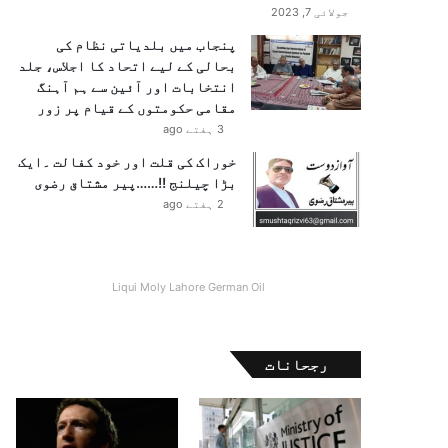
جولائی 7, 2023
پنجاب میں بلدیاتی نظام کی
بحالی کے لیے اتحاد کا اجلاس، جلد
انتخابات اور آئین سے ہم آہنگ
مقامی حکومتوں کے قیام پر زور
3 ہفتے ago
خوراک کی قلت اور خود کفالت ۔ایک
بڑا چیلنج !!……پیر مشتاق رضوی
2 ہفتے ago
Liqui Moly Lahore German Oil
رجحانات