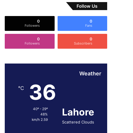
Follow Us
0
0
Followers
Fans
0
0
Followers
Subscribers
Weather
36
℃
Lahore
40º - 29º
48%
2.59 km/h
Scattered Clouds