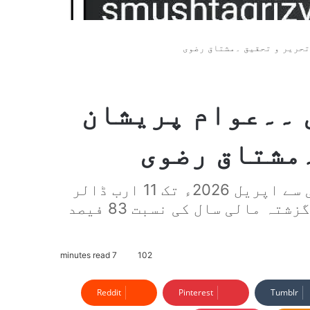
تحریر و تحقیق ۔مشتاق رضوی
 ۔۔عوام پریشان
۔مشتاق رضوی
حکومت پاکستان نے رواں مالی سال جولائی سے اپریل 2026ء تک 11 ارب ڈالر
قرض حاصل کیا گیا دستاویزات کے مطابق گزشتہ مالی سال کی نسبت 83 فیصد
7 minutes read
102
Reddit
Pinterest
Tumblr