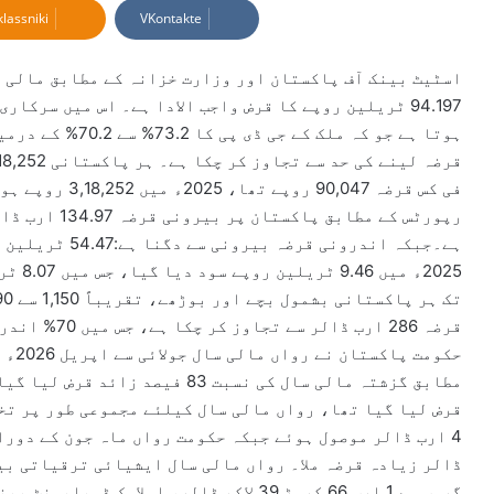
lassniki
VKontakte
a
n
e
m
94.197 ٹریلین روپے کا قرض واجب الادا ہے۔ اس میں سرک
a
i
l
قرضہ 286 ارب ڈالر سے تجاوز کر چکا ہے، جس میں 70% اندرونی اور 30% بیرونی قرضہ شامل ہے۔