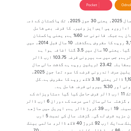
Pocket
Odnok
اسٹیٹ بینک آف پاکستان اور وزارت خزانہ کے مطابق مالی سال 2025ء یعنی 30 جون 2025ء تک پاکستان کے ذمہ
اری اداروں، پی ایس ایز وغیرہ کا قرضہ بھی شامل
ہوتا ہے جو کہ ملک کے جی ڈی پی کا 73.2% سے 70.2% کے درمیان ہے جبکہ قانونی حد 60% ہے، یعنی پاکستان
قرضہ لینے کی حد سے تجاوز کر چکا ہے۔ ہر پاکستانی 3,18,252 روپے کا مقروض ہےگذشتہ 10 سال قبل 2014ء میں
فی کس قرضہ 90,047 روپے تھا، 2025ء میں 3,18,252 روپے ہو گیا۔یعنی 10 سال میں 3.5 گنا اضافہ ہوا ہے
رپورٹس کے مطابق پاکستان پر بیرونی قرضہ 134.97 ارب ڈالرہے، جس میں سے بیرونی قرضہ 103.75 ارب ڈالر
ہے۔جبکہ اندرونی قرضہ بیرونی سے دگنا ہے:54.47 ٹریلین بمقابلہ 23.42 ٹریلین روپے ہے گذشت مالی سال
2025ء میں 9.46 ٹریلین روپے سود دیا گیا، جس میں 8.07 ٹریلین صرف اندرونی قرضے کا سود تھا جون 2025ء
تک ہر پاکستانی بشمول بچے اور بوڑھے، تقریباً 1,150 سے 1,190 ڈالر یعنی 3.18 لاکھ روپے کا مقروض ہے۔کل
حکومت پاکستان نے رواں مالی سال جولائی سے اپریل 2026ء تک 11 ارب ڈالر قرض حاصل کیا گیا دستاویزات کے
مطابق گزشتہ مالی سال کی نسبت 83 فیصد زائد قرض لیا گیا، گزشتہ مالی سال اسی عرصے کے دوران 6 ارب ڈالر
قرض لیا گیا تھا، رواں مالی سال کیلئے مجموعی طور پر تخمینہ 19 ارب 39 کروڑ ڈالر ہے، اپریل میں ساڑھے
4 ارب ڈالر موصول ہوئے جبکہ حکومت رواں ماہ جون کے دوران مزید قرض لے گی۔ گزشتہ سال کی نسبت 5 ارب
ڈالر زیادہ قرضہ ملا۔ رواں مالی سال ایشیائی ترقیاتی بینک سےایک ارب 92 کروڑ 40 لاکھ ڈالر، عالمی بینک
گروپ سے 1 ارب 66 کروڑ 39 لاکھ ڈالر، اسلامک ڈویلپمنٹ بینک سے 86 کروڑ ڈالر کا تخمینہ ہے جس میں سے 70