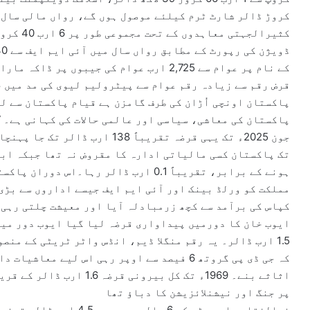
کروڑ ڈالر شارٹ ٹرم کیلئے موصول ہوں گے، رواں مالی سال
کثیرالجہت
کے نام پر عوام سے 2,725 ارب عوام کی جیبوں
قرض رقم سے زیادہ رقم عوام سے پیٹرولیم لیوی کی مد میں ح
ہونے کے برابر، تقریباً 0.1 ارب ڈالر رہا
مملکت کو ورلڈ بینک اور آئی ایم ایف جیسے اداروں سے بڑی 
ایوب خان کا دورمیں پیداواری قرضہ لیا گیا ایوب دور میں
1.5 ارب ڈالر۔ یہ رقم منگلا ڈیم، انڈس واٹر ٹریٹی کے منص
کہ جی ڈی پی گروتھ 6 فیصد سے اوپر رہی اس لیے
پر جنگ اور نیشنلائزیشن کا دباؤ تھا