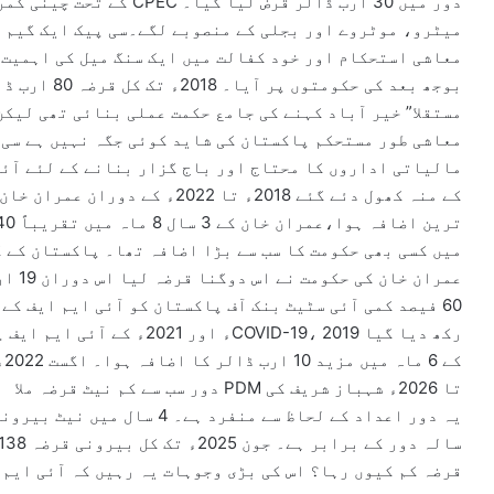
میٹرو، موٹروے اور بجلی کے منصوبے لگے۔سی پیک ایک گیم 
معاشی استحکام اور خود کفالت میں ایک سنگ میل کی اہمیت 
بوجھ بعد کی ح
مستقلا” خیر آباد کہنے کی جامع حکمت عملی بنائی تھی لیک
معاشی طور مستحکم پاکستان کی شاید کوئی جگہ نہیں ہے سی 
مالیاتی اداروں کا محتاج اور باج گزار بنانے کے لئے آئی
کے منہ کھول دئے گئے 2018ء تا 22
عمران
60 فیصد کمی آئی سٹیٹ بنک آف پاکستان کو آئی ایم ایف کے
رکھ دیا گیا COVID-19، 2019ء
تا 2026ء شہباز شریف کی PDM دور سب سے کم نیٹ قرضہ ملا
سالہ دور کے برابر ہے۔ جون 2025ء تک کل بیرونی قرضہ 138 ارب ڈالر ریکارڈ کیا گیا۔
قرضہ کم کیوں رہا؟ اس کی بڑی وجوہات یہ رہیں کہ آئی ایم 