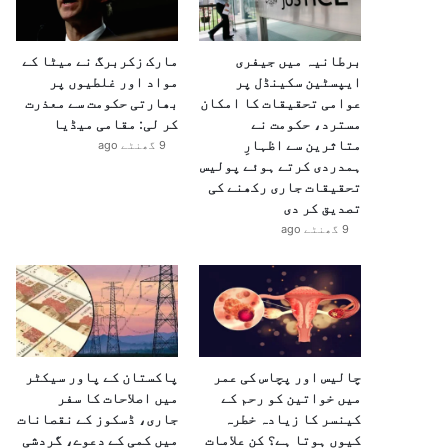
برطانیہ میں جیفری
مارک زکربرگ نے میٹا کے
ایپسٹین سکینڈل پر
مواد اور غلطیوں پر
عوامی تحقیقات کا امکان
بھارتی حکومت سے معذرت
مسترد، حکومت نے
کر لی: مقامی میڈیا
متاثرین سے اظہارِ
9 گھنٹے ago
ہمدردی کرتے ہوئے پولیس
تحقیقات جاری رکھنے کی
تصدیق کر دی
9 گھنٹے ago
چالیس اور پچاس کی عمر
پاکستان کے پاور سیکٹر
میں خواتین کو رحم کے
میں اصلاحات کا سفر
کینسر کا زیادہ خطرہ
جاری، ڈسکوز کے نقصانات
کیوں ہوتا ہے؟ کن علامات
میں کمی کے دعوے، گردشی