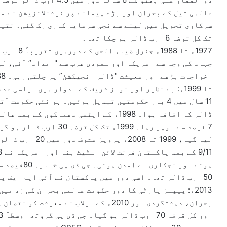
عالمی تیل کے بحران اور بڑے پیمانے پر نیشنلائزیشن نے مع
تک کل قرضہ 6 ارب ڈالر ہو چکا تھا۔
1977ء تا 8
جہاد کی وجہ سے امریکہ اور سعودی عرب سے "امداد” آئی، لی
تا 1999ء: بے نظیر اور نواز شریف کے ادوار میں سیاسی عدم استحکام کا سامنا تھا
ڈالر کا اضافہ ہوا۔ 1998ء کے ایٹمی دھماک
7 فیصد سے اوپر رہا۔ 1999
لیا گیا، 1999 تا 