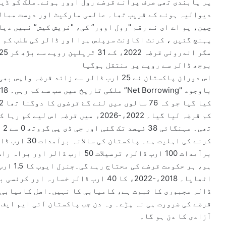
دیوالیہ ہونے کے قریب تھا۔ عالمی مارکیٹ اور دوست ممالک
چین، یو اے ای نے رقم "رول اوور” کی، "فریش کیش” نہیں دی
پہنچ گئیں ، کرنٹ اکاؤنٹ سرپلس ہوا اور ڈالر کی طلب کم 
بوجھ ڈالر سے روپے پر منتقل ہوگیا
کم قرضہ لیا گیا۔ 2022ء-2026ء میں قر
تھ
ڈالر مجبوری کا ثبوت ہے، کامیابی کا نہیں۔اصل کامیابی ق
قرضے کی ضرورت ہی نہ پڑے۔ وہ دن جب پاکستان آئی ایم ایف ک
آزادی کا دن ہو گا۔