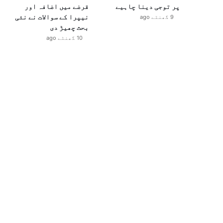
پر توجی دینا چاہیے
قرضے میں اضافہ اور
نیپرا کے سوالات نے نئی
9 گھنٹے ago
بحث چھیڑ دی
10 گھنٹے ago