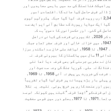
 پراجیکٹ فنانسنگ کی مد میں باہمی معاہدوں اور
ی معاہدوں کے تحت مجموعی طور پر 6 ارب 40 کروڑ ڈالر قرض حاصل کیا جائے گا۔اقتصادی امور
ڈویژن کی رپورٹ کے مطابق رواں سال میں آئی ایم ایف سے 2,340 ارب روپے قرضہ لیا گیا جبکہ پٹرولیم لیوی
 پر ڈاکہ مارا گیا ایک میڈیا رپورٹ کے مطابق آئی ایم ایف سے
اصل کی گئی۔ اور حکمرانوں کا دعوی’ ہے کہ
پاکستان اونچی اُڑان کی طرف گامزن ہے قیام پاکستان سے لے کر 2026ء تک بیرونی قرضے کی کہانی دراصل
پاکستان کی معاشی، سیاسی اور عالمی حالات کی کہانی ہے۔ 1947ء میں خزانہ خالی اور قرضہ صفر تھا، جبکہ
جون 2025ء تک یہی قرضہ تقریباً 138 ارب ڈالر تک جا پہنچا۔ 1947ء تا 1958ء لیاقت علی خان سے اسکندر مرزا
تک پاکستان کسی مالیاتی ادارہ کا مقروض نہ تھا جبکہ ابتدائی 11 سال میں پاکستان کا بیرونی قرضہ نہ
۔اس دوران پاکستان نے مغربی جرمنی کو بھی قرضہ دیا تھا نئی
فنڈنگ نہ ملی۔ کوریا جنگ کی وجہ سے جوٹ اور
کپاس کی برآمد سے کچھ زرمبادلہ آیا اور معیشت چلتی رہی۔ قرضے کی ضرورت ہی پیش نہ آئی 1958ء تا 1969ء
 پہلی بار بڑے پیمانے پر قرض لیا گیا، تقریباً
وبوں اور صنعت کاری پر خرچ ہوئی۔ نتیجہ یہ نکلا
 معاشیات دان اس قرضےکو "اچھا قرضہ” کہتے ہیں کیونکہ اس سے
اثاثے بنے۔ 1969ء تک کل بیرونی قرضہ 1.6 ارب ڈالر کے قریب تھا۔1971ء تا 1977ءبھٹو دور میں قومی معشیت
ذوالفقار علی بھٹو کے 6 سالہ دور میں 4.5 ارب ڈالر قرضہ لیا گیا۔ 1971ء کی جنگ، سقوطِ ڈھاکہ، 1973ء کا