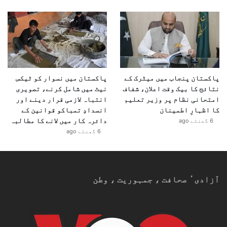
پاکستان پنجاب میں میٹرک کے
پاکستان میں نسوار کو ٹیکس
نتائج کا بیک وقت اعلان، شفاف
نیٹ میں شامل کرنے، تصویری
امتحانی نظام پر وزیر تعلیم
انتباہ لازمی قرار دینے اور
کا اظہارِ اطمینان
انسدادِ تمباکو قوانین کے
دائرہ کار میں لانے کا مطالبہ
6 گھنٹے ago
6 گھنٹے ago
آزادیٴ صحافت ، جمہوریت ، وطن