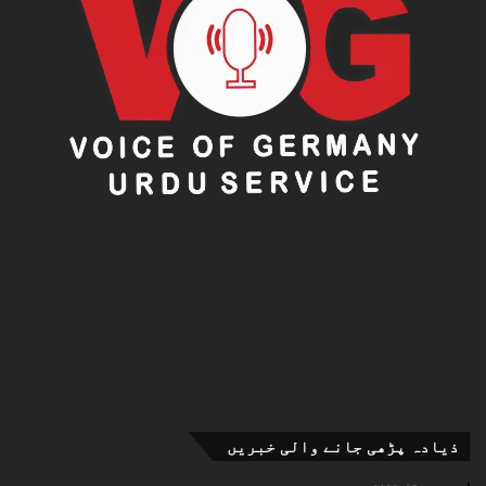
ذیادہ پڑھی جانے والی خبریں