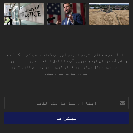
دنیا بھر سے تازہ ترین خبریں اور اپ ڈیٹس حاصل کرنے کے لیے
وائس آف جرمنی اردو خبریں آپ کا قابل اعتماد ذریعہ ہے۔ براہ
کرم ہمیں سوشل میڈیا پر فالو کریں اور ہماری تازہ ترین
خبروں سے باخبر رہیں۔
RSS
TikTok
Instagram
YouTube
LinkedIn
Facebook
X
اپنا
ای
میل
کا
پتا
لکھو