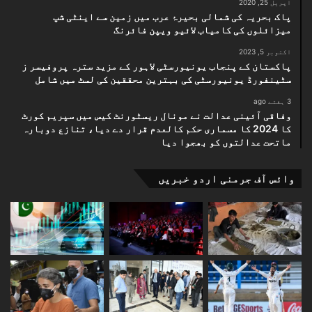
اپریل 25, 2020
پاک بحریہ کی شمالی بحیرۂ عرب میں زمین سے اینٹی شپ
میزائلوں کی کامیاب لائیو ویپن فائرنگ
اکتوبر 5, 2023
پاکستان کے پنجاب یونیورسٹی لاہور کے مزید سترہ پروفیسر ز
سٹینفورڈ یونیورسٹی کی بہترین محققین کی لسٹ میں شامل
3 ہفتے ago
وفاقی آئینی عدالت نے مونال ریسٹورنٹ کیس میں سپریم کورٹ
کا 2024 کا مسماری حکم کالعدم قرار دے دیا، تنازع دوبارہ
ماتحت عدالتوں کو بھجوا دیا
وائس آف جرمنی اردو خبریں