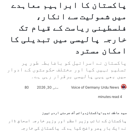
پاکستان کا ابراہیم معاہدے
میں شمولیت سے انکار،
فلسطینی ریاست کے قیام تک
خارجہ پالیسی میں تبدیلی کا
امکان مسترد
پاکستان نے اسرائیل کو باضابطہ طور پر
تسلیم نہیں کیا اور مختلف حکومتوں کے ادوار
میں بھی یہی پالیسی برقرار رہی ہے۔
Voice of Germany Urdu News
S
مئی 30, 2026
80
e
4 minutes read
n
d
سید عاطف ندیم-پاکستان،وائس آف جرمنی اردو نیوز
a
پاکستان کے نائب وزیر اعظم اور وزیر خارجہ اسحاق ڈار
n
نے ایک بار پھر واضح کیا ہے کہ پاکستان کی خارجہ
e