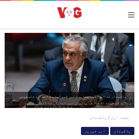
مینو
پاکستان کا ابراہیم معاہدے میں شمولیت سے انکار، فلسطینی
ریاست کے قیام تک خارجہ پالیسی میں تبدیلی کا امکان مسترد
صفحہ اول
/
پاکستان
پاکستان
اہم خبریں