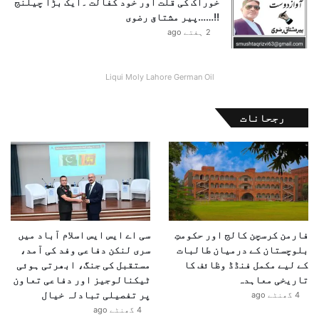
خوراک کی قلت اور خود کفالت ۔ایک بڑا چیلنج
!!……پیر مشتاق رضوی
2 ہفتے ago
Liqui Moly Lahore German Oil
رجحانات
فارمن کرسچن کالج اور حکومتِ
سی اے ایس ایس اسلام آباد میں
بلوچستان کے درمیان طالبات
سری لنکن دفاعی وفد کی آمد،
کے لیے مکمل فنڈڈ وظائف کا
مستقبل کی جنگ، ابھرتی ہوئی
تاریخی معاہدہ
ٹیکنالوجیز اور دفاعی تعاون
پر تفصیلی تبادلہ خیال
4 گھنٹے ago
4 گھنٹے ago