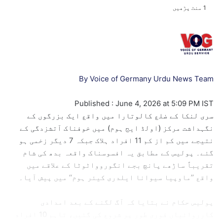
e
1 منٹ پڑھیں
n
d
a
n
e
m
By
Voice of Germany Urdu News Team
a
i
Published : June 4, 2026 at 5:09 PM IST
l
سری لنکا کے ضلع کالوتارا میں واقع ایک بزرگوں کے
نگہداشت مرکز (اولڈ ایج ہوم) میں خوفناک آتشزدگی کے
نتیجے میں کم از کم 11 افراد ہلاک جبکہ 7 دیگر زخمی ہو
گئے۔ پولیس کے مطابق یہ افسوسناک واقعہ بدھ کی شام
تقریباً ساڑھے پانچ بجے انگوروواٹوٹا کے علاقے میں
واقع ’’ماوپیا سیوانا ایلدری کیئر ہوم‘‘ میں پیش آیا۔
پولیس حکام نے بتایا کہ آگ لگنے کے بعد امدادی
کارروائیاں فوری طور پر شروع کی گئیں، تاہم 10 افراد