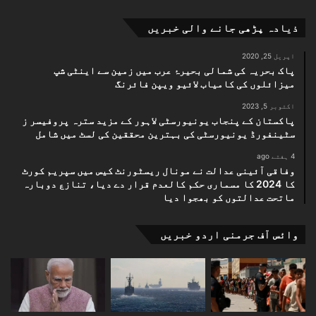
ذیادہ پڑھی جانے والی خبریں
اپریل 25, 2020
پاک بحریہ کی شمالی بحیرۂ عرب میں زمین سے اینٹی شپ
میزائلوں کی کامیاب لائیو ویپن فائرنگ
اکتوبر 5, 2023
پاکستان کے پنجاب یونیورسٹی لاہور کے مزید سترہ پروفیسر ز
سٹینفورڈ یونیورسٹی کی بہترین محققین کی لسٹ میں شامل
4 ہفتے ago
وفاقی آئینی عدالت نے مونال ریسٹورنٹ کیس میں سپریم کورٹ
کا 2024 کا مسماری حکم کالعدم قرار دے دیا، تنازع دوبارہ
ماتحت عدالتوں کو بھجوا دیا
وائس آف جرمنی اردو خبریں