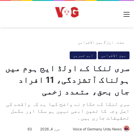
مینو
صفحہ اول
/
بین الاقوامی
بین الاقوامی
اہم خبریں
سری لنکا کے اولڈ ایج ہوم میں
ہولناک آتشزدگی، 11 افراد
جاں بحق، متعدد زخمی
سری لنکا کے حکام نے واضح کیا ہے کہ واقعے کی
اصل وجہ کا تعین ابھی نہیں ہو سکا اور مکمل
تحقیقات جاری ہیں۔
Voice of Germany Urdu News
S
جون 4, 2026
63