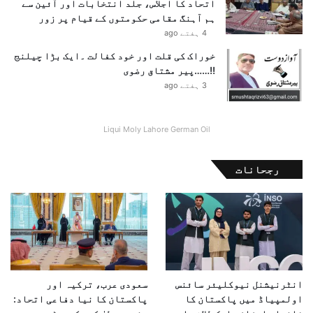
اتحاد کا اجلاس، جلد انتخابات اور آئین سے
ہم آہنگ مقامی حکومتوں کے قیام پر زور
4 ہفتے ago
خوراک کی قلت اور خود کفالت ۔ایک بڑا چیلنج
!!……پیر مشتاق رضوی
3 ہفتے ago
Liqui Moly Lahore German Oil
رجحانات
انٹرنیشنل نیوکلیئر سائنس
سعودی عرب، ترکیہ اور
اولمپیاڈ میں پاکستان کا
پاکستان کا نیا دفاعی اتحاد: