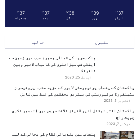
ہ
ق
37
37
38
39
37
℃
℃
℃
℃
℃
ر
اتوار
پیر
منگل
بدھ
جمعرات
ا
ر
د
مقبول
حالیہ
ا
د
م
پاک بحریہ کی شمالی بحیرۂ عرب میں زمین سے
ن
اینٹی شپ میزائلوں کی کامیاب لائیو ویپن
ظ
فائرنگ
و
اپریل 25, 2020
ر
پاکستان کے پنجاب یونیورسٹی لاہور کے مزید سترہ پروفیسر ز
سٹینفورڈ یونیورسٹی کی بہترین محققین کی لسٹ میں شامل
اکتوبر 5, 2023
پاکستان انٹر نیشنل ائیر لائینز فلائٹ سروس میں اندھیر نگری
چوپٹ راج
جولائی 7, 2023
پنجاب میں بلدیاتی نظام کی بحالی کے لیے