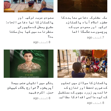
ر
ی
ن
ک
س
ی
،
مکہ مشترکہ دفاعی معاہدے کا
سعودی عرب، ترکیہ اور
ا
جشن، اسلام آباد پاکستان،
پاکستان کا نیا دفاعی اتحاد:
ج
ی
ترکیہ اور سعودی عرب کے
مشرقِ وسطیٰ کے سکیورٹی
م
و
پرچموں سے جگمگا اٹھا
منظرنامے میں کیا بدل سکتا
ہ
ا
ہے؟
7 گھنٹے ago
و
ن
8 گھنٹے ago
ر
م
ی
ی
ت
ں
س
ص
ل
د
س
ر
ل
ک
،
ے
پاکستان کا سوڈان میں تعلیم
ہنگو میں انٹیلی جنس بیسڈ
آ
خ
کے فوری تحفظ اور تنازع کے
آپریشن، 7 خوارج ہلاک، کیپٹن
ئ
ل
خاتمے پر زور، بچوں کے مستقبل
حمزہ اکرم شہید
ی
ا
کے لیے عالمی اقدام کا مطالبہ
8 گھنٹے ago
ن
ف
8 گھنٹے ago
ی
ق
ع