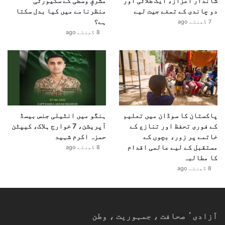
شاندار اعزاز، ایک طلائی اور
مشرقِ وسطیٰ کے سکیورٹی
دو چاندی کے تمغے جیت لیے
منظرنامے میں کیا بدل سکتا
ہے؟
7 گھنٹے ago
8 گھنٹے ago
پاکستان کا سوڈان میں تعلیم
ہنگو میں انٹیلی جنس بیسڈ
کے فوری تحفظ اور تنازع کے
آپریشن، 7 خوارج ہلاک، کیپٹن
خاتمے پر زور، بچوں کے
حمزہ اکرم شہید
مستقبل کے لیے عالمی اقدام
8 گھنٹے ago
کا مطالبہ
8 گھنٹے ago
آزادیٴ صحافت ، جمہوریت ، وطن