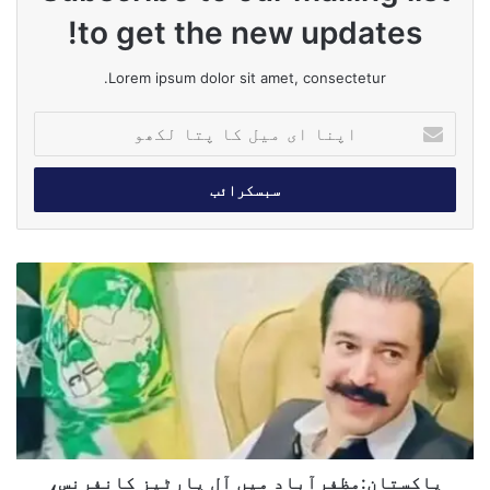
to get the new updates!
Lorem ipsum dolor sit amet, consectetur.
ا
پ
ن
ا
ا
ی
م
پ
ی
ا
ل
ک
ک
س
ا
ت
پ
ا
ت
ن
ا
:
ل
م
ک
ظ
پاکستان:مظفرآباد میں آل پارٹیز کانفرنس،