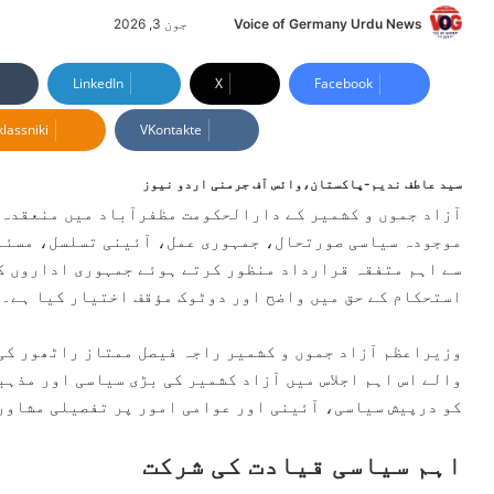
Voice of Germany Urdu News
S
جون 3, 2026
e
n
LinkedIn
X
Facebook
d
lassniki
VKontakte
a
n
e
سید عاطف ندیم-پاکستان،وائس آف جرمنی اردو نیوز
m
آزاد جموں و کشمیر کے دارالحکومت مظفرآباد میں منعقدہ آ
a
موجودہ سیاسی صورتحال، جمہوری عمل، آئینی تسلسل، مسئلہ
i
سے اہم متفقہ قرارداد منظور کرتے ہوئے جمہوری اداروں ک
l
استحکام کے حق میں واضح اور دوٹوک مؤقف اختیار کیا ہے۔
وزیراعظم آزاد جموں و کشمیر راجہ فیصل ممتاز راٹھور کی
والے اس اہم اجلاس میں آزاد کشمیر کی بڑی سیاسی اور مذہ
کو درپیش سیاسی، آئینی اور عوامی امور پر تفصیلی مشاور
اہم سیاسی قیادت کی شرکت