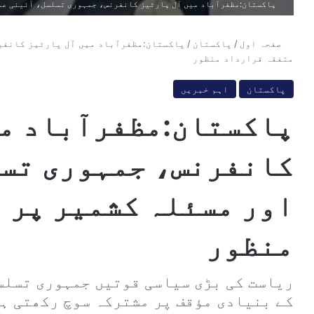
پاکستان:مظفرآباد میں آل پارٹیز کانفرنس، جمہوری تسلسل، آئینی عمل
صفحہ اول
/
پاکستان
/
پاکستان:مظفرآباد میں آل پارٹیز کانفر
متفقہ قرارداد منظور
پاکستان
اہم خبریں
پاکستان:مظفرآباد می
کانفرنس، جمہوری تسل
اور مسئلہ کشمیر پر 
منظور
ریاست کی بڑی سیاسی قوتیں جمہوری تسلس
کے بنیادی مؤقف پر مشترکہ سوچ رکھتی ہ