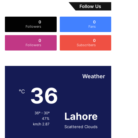
Follow Us
0
0
Followers
Fans
0
0
Followers
Subscribers
Weather
36
℃
Lahore
36º - 30º
47%
2.87 km/h
Scattered Clouds