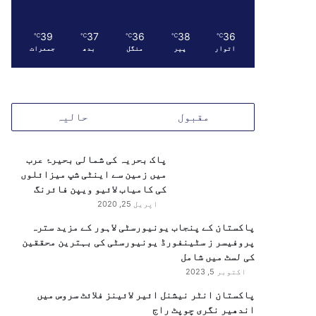
39
37
36
38
36
℃
℃
℃
℃
℃
اتوار
پیر
منگل
بدھ
جمعرات
مقبول
حالیہ
پاک بحریہ کی شمالی بحیرۂ عرب
میں زمین سے اینٹی شپ میزائلوں
کی کامیاب لائیو ویپن فائرنگ
اپریل 25, 2020
پاکستان کے پنجاب یونیورسٹی لاہور کے مزید سترہ
پروفیسر ز سٹینفورڈ یونیورسٹی کی بہترین محققین
کی لسٹ میں شامل
اکتوبر 5, 2023
پاکستان انٹر نیشنل ائیر لائینز فلائٹ سروس میں
اندھیر نگری چوپٹ راج