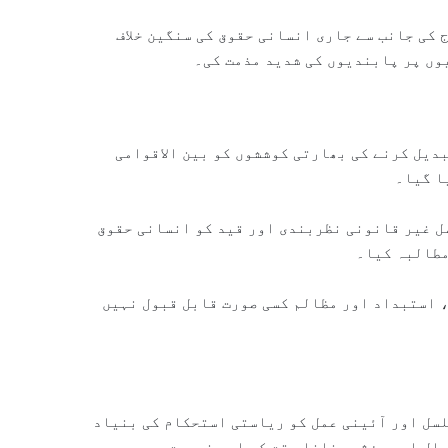
 کی جانب سے جاری انسانی حقوق کی سنگین خلاف
ں پر پابندیوں کی شدید مذمت کی۔
دیل کرنے کی بھارتی کوششوں کو بین الاقوامی
ا گیا۔
ل غیر قانونی نظربندی اور قید کو انسانی حقوق
مطالبہ کیا۔
، استبداد اور مظالم کسی صورت قابل قبول نہیں
لسل اور آئینی عمل کو ریاستی استحکام کی بنیاد
ال اور مؤثر بنانا وقت کی اہم ضرورت ہے۔