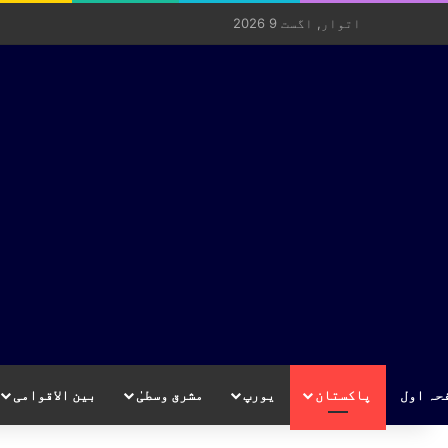
اتوار, اگست 9 2026
حہ اول
پاکستان
یورپ
مشرق وسطیٰ
بین الاقوامی