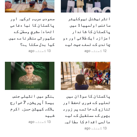
انٹرنیشنل نیوکلیئر
سعودی عرب، ترکیہ اور
سائنس اولمپیاڈ میں
پاکستان کا نیا دفاعی
پاکستان کا شاندار
اتحاد: مشرقِ وسطیٰ کے
اعزاز، ایک طلائی اور دو
سکیورٹی منظرنامے میں
چاندی کے تمغے جیت لیے
کیا بدل سکتا ہے؟
12 گھنٹے ago
13 گھنٹے ago
پاکستان کا سوڈان میں
ہنگو میں انٹیلی جنس
تعلیم کے فوری تحفظ اور
بیسڈ آپریشن، 7 خوارج
تنازع کے خاتمے پر زور،
ہلاک، کیپٹن حمزہ اکرم
بچوں کے مستقبل کے لیے
شہید
عالمی اقدام کا مطالبہ
13 گھنٹے ago
13 گھنٹے ago