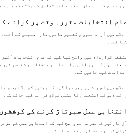
اور عوام کے درمیان اعتماد اور تعاون کے رشتے کو مزید م
عام انتخابات مقررہ وقت پر کرانے کا 
اجلاس میں آزاد جموں و کشمیر قانون ساز اسمبلی کے آئندہ
کیا گیا۔
متفقہ قرارداد میں واضح کیا گیا کہ عام انتخابات آئین ا
منعقد ہوں گے اور انہیں آزادانہ، منصفانہ، شفاف، غیر ج
اقدامات کیے جائیں گے۔
اجلاس میں اس بات پر زور دیا گیا کہ ووٹرز کو بلا خوف و خط
رائے دہی کے استعمال کا مکمل موقع فراہم کیا جائے گا۔
انتخابی عمل سبوتاژ کرنے کی کوششوں 
آل پارٹیز کانفرنس نے واضح کیا کہ انتخابی عمل کو مؤخر 
کوشش کو برداشت نہیں کیا جائے گا۔