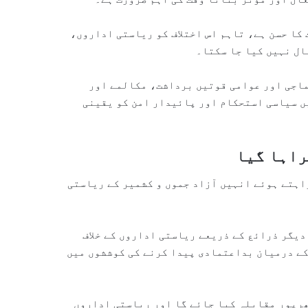
کا حسن ہے، تاہم اس اختلاف کو ریاستی اداروں،
ال نہیں کیا جا سکتا۔
سماجی اور عوامی قوتیں برداشت، مکالمے اور
ں سیاسی استحکام اور پائیدار امن کو یقینی
راہا گیا
راہتے ہوئے انہیں آزاد جموں و کشمیر کے ریاستی
دیگر ذرائع کے ذریعے ریاستی اداروں کے خلاف
کے درمیان بداعتمادی پیدا کرنے کی کوششوں میں
ھرپور مقابلہ کیا جائے گا اور ریاستی اداروں