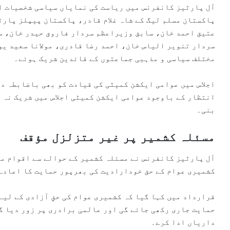
آل پارٹیز کانفرنس میں ریاست کی نمایاں سیاسی شخصیات او
پاکستان مسلم لیگ کے شاہ غلام قادر، پاکستان پیپلز پارٹ
عتیق احمد خان، سابق وزیراعظم سردار فاروق حیدر خان، س
سردار تنویر الیاس خان، احمد رضا قادری، مولانا سعید یو
مختلف سیاسی و مذہبی جماعتوں کے قائدین شریک ہوئے۔
اجلاس میں عوامی ایکشن کمیٹی کی قیادت کو بھی باضابطہ د
انتظار کے باوجود عوامی ایکشن کمیٹی اجلاس میں شریک نہ 
بنی۔
مسئلہ کشمیر پر غیر متزلزل مؤقف
آل پارٹیز کانفرنس نے مسئلہ کشمیر کے حوالے سے اقوام مت
کشمیری عوام کے حق خودارادیت کی بھرپور حمایت کا اعادہ
قرارداد میں کہا گیا کہ کشمیری عوام کی حقِ آزادی کے لیے
حمایت جاری رکھی جائے گی اور عالمی برادری پر زور دیا گی
داریاں ادا کرے۔