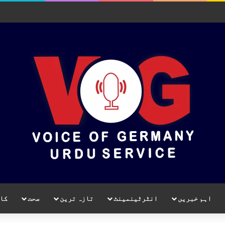
اہم خبریں
انٹرٹینمینٹ
تازہ ترین
صحت
کا