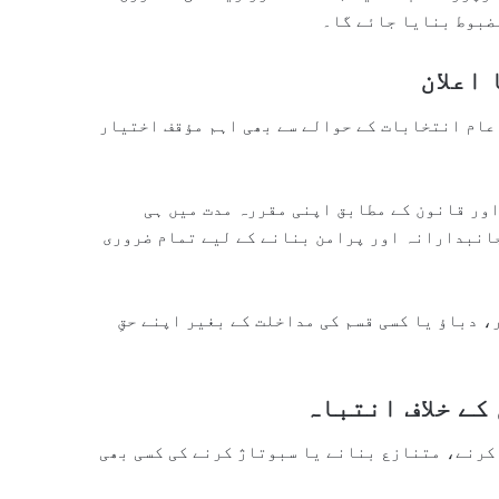
ضبوط بنایا جائے گا۔
اعلان
 عام انتخابات کے حوالے سے بھی اہم مؤقف اختیار
ور قانون کے مطابق اپنی مقررہ مدت میں ہی
انبدارانہ اور پرامن بنانے کے لیے تمام ضروری
ر، دباؤ یا کسی قسم کی مداخلت کے بغیر اپنے حقِ
کے خلاف انتباہ
کرنے، متنازع بنانے یا سبوتاژ کرنے کی کسی بھی