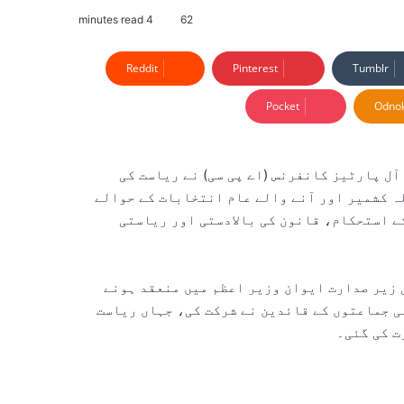
4 minutes read
62
Reddit
Pinterest
Tumblr
Pocket
Odnok
ل پارٹیز کانفرنس (اے پی سی) نے ریاست کی
 کشمیر اور آنے والے عام انتخابات کے حوالے
ے استحکام، قانون کی بالادستی اور ریاستی
 زیر صدارت ایوان وزیر اعظم میں منعقد ہونے
بی جماعتوں کے قائدین نے شرکت کی، جہاں ریاست
ت کی گئی۔