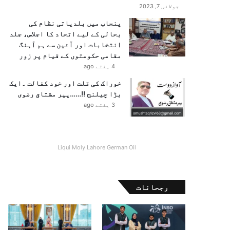
جولائی 7, 2023
پنجاب میں بلدیاتی نظام کی
بحالی کے لیے اتحاد کا اجلاس، جلد
انتخابات اور آئین سے ہم آہنگ
مقامی حکومتوں کے قیام پر زور
4 ہفتے ago
خوراک کی قلت اور خود کفالت ۔ایک
بڑا چیلنج !!……پیر مشتاق رضوی
3 ہفتے ago
Liqui Moly Lahore German Oil
رجحانات