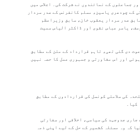
ر جماعتوں کے نمائندوں نے شرکت کی۔ اجلاس میں
ی کے چودھری یاسین، مسلم کانفرنس کے صدر سردار
ابق صدر سردار یعقوب خان، سابق وزیراعظم
سف، یاسر عباس نقوی اور ڈاکٹر الیاس سمیت
عوت دی گئی تھی، تاہم قرارداد کے متن کے مطابق
ہوئی اور اس مشاورتی و جمہوری عمل کا حصہ نہیں
حدہ کی سلامتی کونسل کی قراردادوں کے مطابق
 کیا۔
 جاری جدوجہد کی سیاسی، اخلاقی اور سفارتی
ا کہ وہ مسئلہ کشمیر کے حل کے لیے اپنی ذمہ