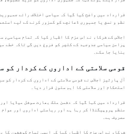
قرارداد میں واضح کیا گیا کہ سیاسی اختلاف رائے جمہوریت 
نظم و نسق یا جمہوری ڈھانچے کو کمزور کرنے کے لیے استعم
اجلاس کے شرکاء نے اس عزم کا اظہار کیا کہ تمام سیاسی، 
پرامن سیاسی جدوجہد کے کلچر کو فروغ دیں گی تاکہ خطے می
بنایا جا سکے۔
قومی سلامتی کے اداروں کے کردار کو س
آل پارٹیز اجلاس نے قومی سلامتی کے اداروں کے کردار کو س
استحکام اور سلامتی کا اہم ستون قرار دیا۔
قرارداد میں کہا گیا کہ دشمن ملک بھارت سوشل میڈیا اور 
منظم پروپیگنڈا کر رہا ہے اور ریاستی اداروں اور عوام 
مصروف ہے۔
شرکاء نے اس عزم کا اظہار کیا کہ ایسی تمام کوششوں کا ب