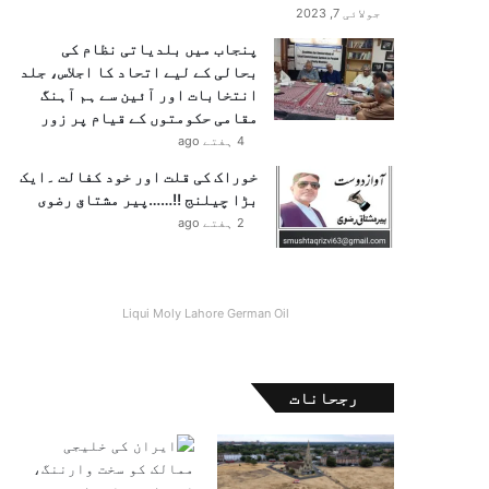
جولائی 7, 2023
پنجاب میں بلدیاتی نظام کی
بحالی کے لیے اتحاد کا اجلاس، جلد
انتخابات اور آئین سے ہم آہنگ
مقامی حکومتوں کے قیام پر زور
4 ہفتے ago
خوراک کی قلت اور خود کفالت ۔ایک
بڑا چیلنج !!……پیر مشتاق رضوی
2 ہفتے ago
Liqui Moly Lahore German Oil
رجحانات