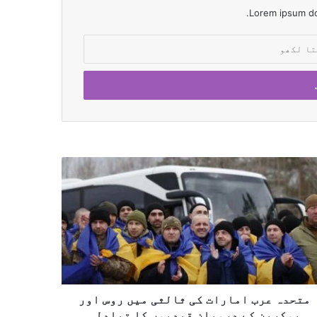
Lorem ipsum dol
متحدہ عرب امارات کی ثالثی میں روس اور
یوکرین کے درمیان قیدیوں کا تبادلہ