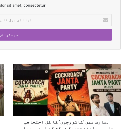
or sit amet, consectetur.
ا
پ
ن
ا
ا
ی
م
ی
ل
ب
م
ک
ھ
ت
ا
ا
ح
پ
ر
د
ت
ت
ہ
ا
م
ع
ل
ی
ر
ک
ں
ب
ھ
’
ا
و
ک
بھارت میں ’کاکروچوں‘ کا کل احتجاجی
م
ا
ا
جلسہ، بانئے تحریک شرکت کے لیے امریکہ