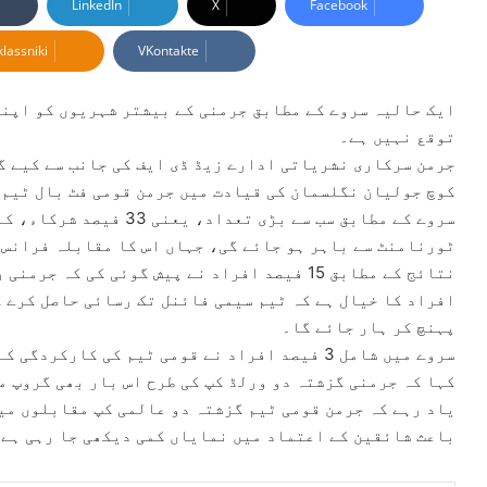
LinkedIn
X
Facebook
d
lassniki
VKontakte
a
n
e
ایک حالیہ سروے کے مطابق جرمنی کے بیشتر شہریوں کو اپنی
m
توقع نہیں ہے۔
a
i
کوچ جولیان نگلسمان کی قیادت میں جرمن قومی فٹ بال ٹیم 
l
سروے کے مطابق سب سے بڑی 
ٹورنامنٹ سے باہر ہو جائے گی، جہاں اس کا مقابلہ فرانس ک
پہنچ کر ہار جائے گا۔
سروے میں شامل 3 فیصد افراد نے قومی ٹیم کی کار
کہا کہ جرمنی گزشتہ دو ورلڈ کپ کی طرح اس بار بھی گروپ م
یاد رہے کہ جرمن قومی ٹیم گزشتہ دو عالمی کپ مقابلوں میں
باعث شائقین کے اعتماد میں نمایاں کمی دیکھی جا رہی ہے۔