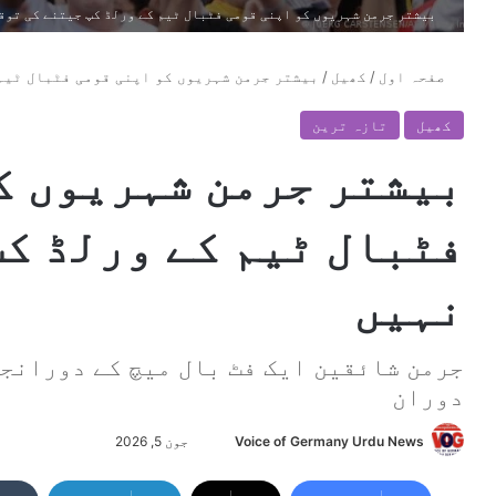
بیشتر جرمن شہریوں کو اپنی قومی فٹبال ٹیم کے ورلڈ کپ جیتنے کی توق
صفحہ اول
/
کھیل
/
بیشتر جرمن شہریوں کو اپنی قومی فٹبال ٹیم
کھیل
تازہ ترین
بیشتر جرمن شہریوں ک
فٹبال ٹیم کے ورلڈ کپ
نہیں
جرمن شائقین ایک فٹ بال میچ کے دورانجر
دوران
Voice of Germany Urdu News
S
جون 5, 2026
e
n