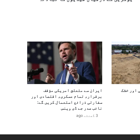
 اور خشک
ایران سے متعلق امریکی مؤقف
برقرار، تمام عسکری، اقتصادی اور
سفارتی ذرائع استعمال کریں گے:
نائب صدر جے ڈی وینس
3 گھنٹے ago