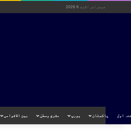
جمعرات, اگست 6 2026
حہ اول
پاکستان
یورپ
مشرق وسطیٰ
بین الاقوامی