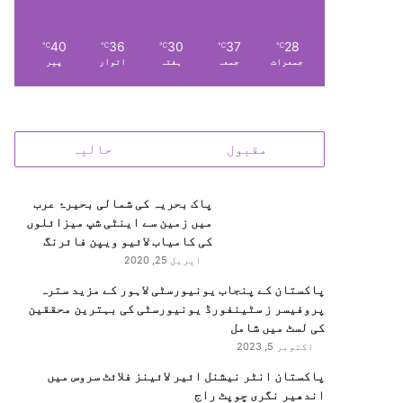
40
36
30
37
28
℃
℃
℃
℃
℃
جمعرات
جمعہ
ہفتہ
اتوار
پیر
مقبول
حالیہ
پاک بحریہ کی شمالی بحیرۂ عرب
میں زمین سے اینٹی شپ میزائلوں
کی کامیاب لائیو ویپن فائرنگ
اپریل 25, 2020
پاکستان کے پنجاب یونیورسٹی لاہور کے مزید سترہ
پروفیسر ز سٹینفورڈ یونیورسٹی کی بہترین محققین
کی لسٹ میں شامل
اکتوبر 5, 2023
پاکستان انٹر نیشنل ائیر لائینز فلائٹ سروس میں
اندھیر نگری چوپٹ راج