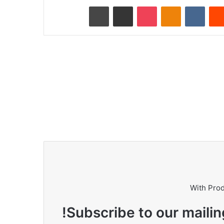
Reddit
VKontakte
Odnoklassniki
Pocket
ای میل کے ذریعے شیئر کریں
پرنٹ کریں
With Pro
Subscribe to our mailin