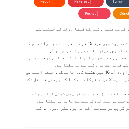
Reddit
Pinterest
Tumblr
Pocket
Odnok
 قومی فٹبال ٹیم کے فیفا ورلڈ کپ جیتنے کی
جرمن سرکاری نشریاتی ادارے زیڈ ڈی ایف کی جانب سے کیے گئے سروے میں صرف 15 فیصد افراد نے یہ رائے دی کہ
عالمی چیمپئن بننے میں کامیاب ہو گی۔
تعداد، یعنی 33 فیصد شرکاء، کا خیال ہے کہ جرمن ٹیم کوارٹر فائنل مرحلے میں
ی قومی فٹ بال ٹیم سے ہو سکتا ہے۔
نتائج کے مطابق 15 فیصد افراد نے پیش گوئی کی کہ جرمنی راؤنڈ آف 16 میں شکست کھا جائے گا، جبکہ اتنے ہی
افراد کا خیال ہے کہ ٹیم سیمی فائنل تک رسائی حاصل کرے گی۔ صرف 2 فیصد شرکاء نے کہا کہ جرمنی فائنل تک
کردگی کے حوالے سے مزید مایوس کن پیش گوئی کرتے ہوئے
رحلے ہی میں ٹورنامنٹ سے باہر ہو سکتا ہے۔
 گروپ مرحلے سے آگے نہ بڑھ سکی تھی، جس کے