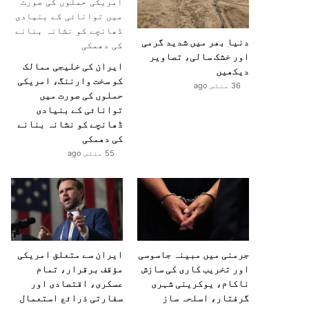
دنیا بھر میں شدید گرمی
اور خشک سالی، تصاویر
ایران کی خلیجی ممالک
دیکھیں
کو سخت وارننگ، امریکی
36 منٹس ago
حملوں کی صورت میں
توانائی کے بنیادی
ڈھانچے کو نشانہ بنانے
کی دھمکی
55 منٹس ago
جرمنی میں مبینہ جاسوسی
ایران سے متعلق امریکی
اور تخریب کاری کی سازش
مؤقف برقرار، تمام
ناکام، یوکرینی شہری
عسکری، اقتصادی اور
گرفتار، اسلحہ ساز
سفارتی ذرائع استعمال