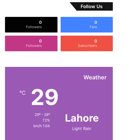
Follow Us
0
0
Followers
Fans
0
0
Followers
Subscribers
Weather
29
℃
Lahore
29º - 28º
72%
1.64 km/h
Light Rain