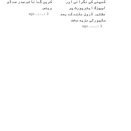
کمپنی کی نگرانی اور
کریں گے: نائب صدر جے ڈی
لیپزگ ایئرپورٹ پر
وینس
مشتبہ ڈرون ملنے کے بعد
3 گھنٹے ago
سکیورٹی مزید سخت
3 گھنٹے ago