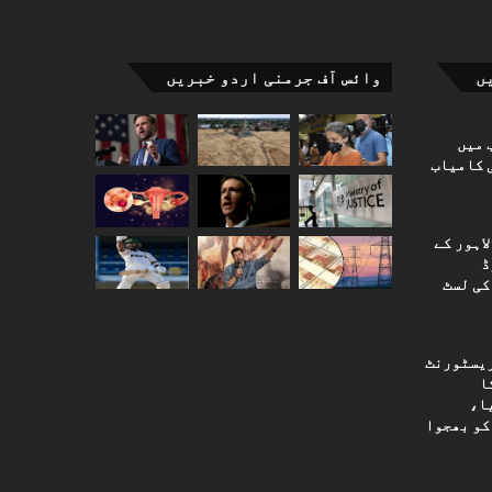
ں
وائس آف جرمنی اردو خبریں
 میں
 کامیاب
اہور کے
ڈ
کی لسٹ
ریسٹورنٹ
یم کورٹ کا 2024 کا
ا،
کو بھجوا