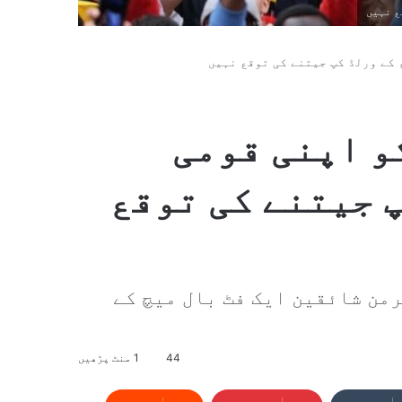
ع نہیں
 کے ورلڈ کپ جیتنے کی توقع نہیں
و اپنی قومی
 جیتنے کی توقع
من شائقین ایک فٹ بال میچ کے
44
1 منٹ پڑھیں