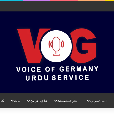
اہم خبریں
انٹرٹینمینٹ
تازہ ترین
صحت
کا