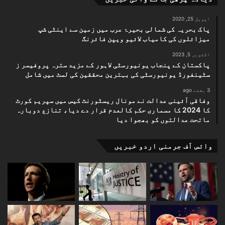
اپریل 25, 2020
پاک بحریہ کی شمالی بحیرۂ عرب میں زمین سے اینٹی شپ
میزائلوں کی کامیاب لائیو ویپن فائرنگ
اکتوبر 5, 2023
پاکستان کے پنجاب یونیورسٹی لاہور کے مزید سترہ پروفیسر ز
سٹینفورڈ یونیورسٹی کی بہترین محققین کی لسٹ میں شامل
3 ہفتے ago
وفاقی آئینی عدالت نے مونال ریسٹورنٹ کیس میں سپریم کورٹ
کا 2024 کا مسماری حکم کالعدم قرار دے دیا، تنازع دوبارہ
ماتحت عدالتوں کو بھجوا دیا
وائس آف جرمنی اردو خبریں