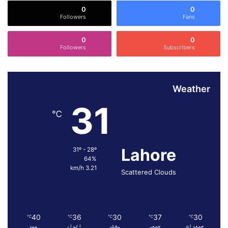
ن
0
0
و
Followers
Fans
ا
س
0
0
ت
Followers
Subscribers
ح
ک
ا
Weather
م
ک
31
ے
℃
ل
ی
ے
Lahore
31º - 28º
ت
64%
ع
3.21 km/h
Scattered Clouds
ا
و
ن
ب
40
36
30
37
30
℃
℃
℃
℃
℃
ڑ
جمعرات
جمعہ
ہفتہ
اتوار
پیر