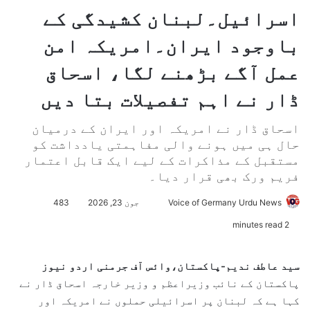
اسرائیل۔لبنان کشیدگی کے
باوجود ایران۔امریکہ امن
عمل آگے بڑھنے لگا، اسحاق
ڈار نے اہم تفصیلات بتا دیں
اسحاق ڈار نے امریکہ اور ایران کے درمیان
حال ہی میں ہونے والی مفاہمتی یادداشت کو
مستقبل کے مذاکرات کے لیے ایک قابل اعتمار
فریم ورک بھی قرار دیا۔
Voice of Germany Urdu News
S
جون 23, 2026
483
e
2 minutes read
n
d
سید عاطف ندیم-پاکستان،وائس آف جرمنی اردو نیوز
a
پاکستان کے نائب وزیراعظم و وزیر خارجہ اسحاق ڈار نے
n
کہا ہے کہ لبنان پر اسرائیلی حملوں نے امریکہ اور
e