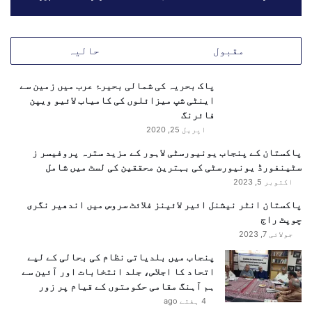
ھ
ا
ن
ے
مقبول
حالیہ
پ
ر
پاک بحریہ کی شمالی بحیرۂ عرب میں زمین سے
ا
اینٹی شپ میزائلوں کی کامیاب لائیو ویپن
ت
فائرنگ
ف
اپریل 25, 2020
ا
ق
پاکستان کے پنجاب یونیورسٹی لاہور کے مزید سترہ پروفیسر ز
سٹینفورڈ یونیورسٹی کی بہترین محققین کی لسٹ میں شامل
اکتوبر 5, 2023
پاکستان انٹر نیشنل ائیر لائینز فلائٹ سروس میں اندھیر نگری
چوپٹ راج
جولائی 7, 2023
پنجاب میں بلدیاتی نظام کی بحالی کے لیے
اتحاد کا اجلاس، جلد انتخابات اور آئین سے
ہم آہنگ مقامی حکومتوں کے قیام پر زور
4 ہفتے ago