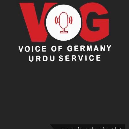
ذیادہ پڑھی جانے والی خبریں