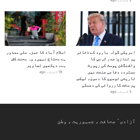
2 گھنٹے ago
امریکی گولہ بارود کے ذخائر
اسلام آباد کا حمزہ علی معذور
پر تنازع: صدر ٹرمپ کا
ہے محتاج نہیں، وہ محنت کش
واشنگٹن پوسٹ کی رپورٹ
ہے، دیکھیں تصاویر
مسترد، دفاعی صنعت میں
19 گھنٹے ago
تاریخی توسیع کا دعویٰ، لیکس
پر سخت کارروائی کی دھمکی
5 گھنٹے ago
آزادیٴ صحافت ، جمہوریت ، وطن