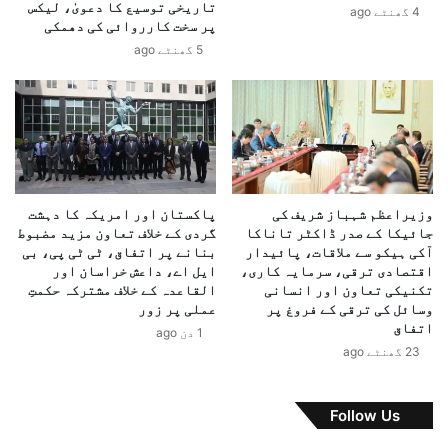
تاریخی توسیع کا دعویٰ، لیکس
4 گھنٹے ago
ن
پر سخت کارروائی کی دھمکی
ی
5 گھنٹے ago
ر
ک
ی
م
ل
ا
ق
ا
وزیراعظم شہباز شریف کی
پاکستان اور امریکہ کا دہشت
ت
جائیکا کے صدر ڈاکٹر تاناکا
گردی کے خلاف تعاون مزید مضبوط
،
آکی ہیکو سے ملاقات، پائیدار
بنانے پر اتفاق، ٹی ٹی پی، بی
ع
اقتصادی ترقی، سرمایہ کاری،
ایل اے، داعش خراسان اور
ل
تکنیکی تعاون اور انسانی
القاعدہ کے خلاف مشترکہ حکمتِ
وسائل کی ترقی کے فروغ پر
عملی پر زور
ا
اتفاق
ق
1 دن ago
ا
23 گھنٹے ago
ئ
ی
Follow Us
ا
م