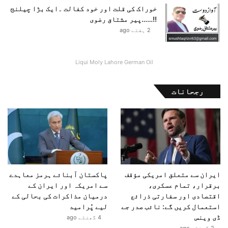
خوراک کی قلت اور خود کفالت ۔ایک بڑا چیلنج
!!……پیر مشتاق رضوی
2 ہفتے ago
Liqui Moly Lahore German Oil
رجحانات
ایران سے متعلق امریکی مؤقف
پاکستان آبنائے ہرمز معاہدے
برقرار، تمام عسکری،
سے امریکہ اور ایران کے
اقتصادی اور سفارتی ذرائع
درمیان مذاکرات کی بحالی کے
استعمال کریں گے: نائب صدر جے
لیے پُرامید
ڈی وینس
4 گھنٹے ago