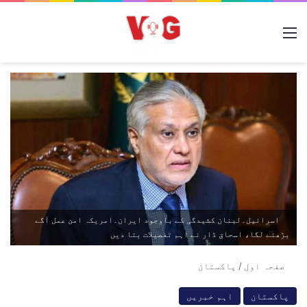
مینو
اسرائیل۔لبنان کشیدگی کے باوجود ایران۔امریکہ امن عمل آگے
بڑھنے لگا، اسحاق ڈار نے اہم تفصیلات بتا دیں
صفحہ اول
/
پاکستان
پاکستان
اہم خبریں