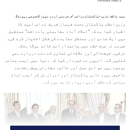
5 minutes read
n
d
سید عاطف ندیم-پاکستان،وائس آف جرمنی اردو نیوز (خصوصی رپورٹ)
a
وزیراعظم پاکستان محمد شہباز شریف نے اس امید کا
n
اظہار کیا ہے کہ ’’اسلام آباد مفاہمتی یادداشت‘‘ مستقبل
e
میں ایک جامع اور مستقل معاہدے کی شکل اختیار کرے گی،
m
جس سے نہ صرف خطے میں پائیدار امن قائم ہوگا بلکہ
a
ترقی، خوشحالی اور علاقائی تعاون کے نئے دروازے بھی
i
کھلیں گے۔ انہوں نے خبردار کیا کہ دنیا میں ایسے عناصر
l
موجود ہیں جو امن عمل اور حالیہ سفارتی پیش رفت سے
ناخوش ہیں، تاہم پاکستان اور ایران مل کر ایسے تمام
عناصر کے خلاف آہنی دیوار ثابت ہوں گے۔