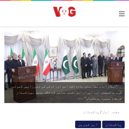
مینو
"اسلام آباد مفاہمتی یادداشت امن اور ترقی کی نئی راہیں کھولے
گی، پاکستان اور ایران امن دشمن عناصر کے خلاف متحد ہیں: شہباز
شریف، مسعود پزشکیان"
صفحہ اول
/
پاکستان
پاکستان
اہم خبریں