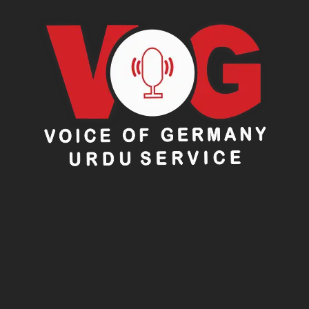
انہوں نے مزید کہا کہ خطے میں امن، سلامتی اور ترقی صرف
تعمیری مکالمے، باہمی احترام اور علاقائی روابط کے
فروغ کے ذریعے ہی ممکن ہے۔
فیلڈ مارشل عاصم منیر کے
کردار کو سراہا گیا
وزیراعظم شہباز شریف نے مذاکراتی عمل میں فیلڈ مارشل
سید عاصم منیر کے کردار کو خصوصی طور پر سراہتے ہوئے
کہا کہ انہوں نے امن کوششوں کو کامیاب بنانے کے لیے
انتھک محنت کی۔