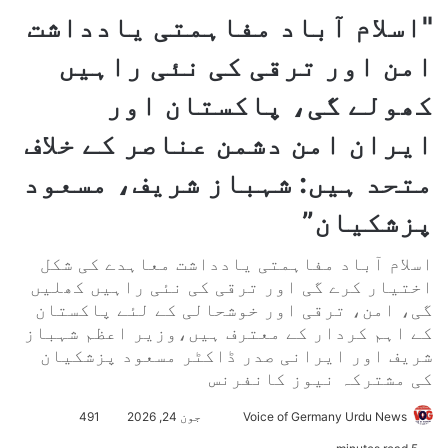
"اسلام آباد مفاہمتی یادداشت
امن اور ترقی کی نئی راہیں
کھولے گی، پاکستان اور
ایران امن دشمن عناصر کے خلاف
متحد ہیں: شہباز شریف، مسعود
پزشکیان”
اسلام آباد مفاہمتی یادداشت معاہدے کی شکل
اختیار کرے گی اور ترقی کی نئی راہیں کھلیں
گی، امن، ترقی اور خوشحالی کے لئے پاکستان
کے اہم کردار کے معترف ہیں،وزیر اعظم شہباز
شریف اور ایرانی صدر ڈاکٹر مسعود پزشکیان
کی مشترکہ نیوز کانفرنس
Voice of Germany Urdu News
S
جون 24, 2026
491
e