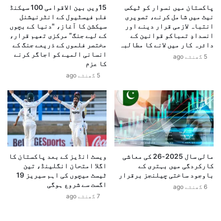
سفارت کاری کی وسیع حکمت عملی کا حصہ ہے، جس کا مقصد
ی
پاکستان میں نسوار کو ٹیکس
15ویں بین الاقوامی 100 سیکنڈ
ل
پاکستانی برآمدات کو فروغ دینا، بین الاقوامی تجارتی
ن
نیٹ میں شامل کرنے، تصویری
فلم فیسٹیول کے انٹرنیشنل
ٹ
انتباہ لازمی قرار دینے اور
سیکشن کا آغاز، "دنیا کے بچوں
ئ
شراکت داریوں کو مضبوط بنانا اور پاکستان، نیدرلینڈز
ی
انسدادِ تمباکو قوانین کے
کے لیے جنگ” مرکزی تھیم قرار،
ی
ک
اور یورپی منڈیوں کے درمیان نئے کاروباری مواقع پیدا
دائرہ کار میں لانے کا مطالبہ
مختصر فلموں کے ذریعے جنگ کے
ر
س
کرنا ہے۔
انسانی المیے کو اجاگر کرنے
5 گھنٹے ago
ا
ق
کا عزم
ہ
ب
5 گھنٹے ago
ی
و
ں
ل
ک
ن
ھ
ہ
و
ی
ل
ں
ے
ک
گ
ر
مالی سال 2025-26 کی معاشی
ویسٹ انڈیز کے بعد پاکستان کا
ی
ے
کارکردگی میں بہتری کے
اگلا امتحان انگلینڈ، تین
،
گ
باوجود ساختی چیلنجز برقرار
ٹیسٹ میچوں کی اہم سیریز 19
پ
اگست سے شروع ہوگی
ا
6 گھنٹے ago
ا
:
7 گھنٹے ago
ک
م
س
ا