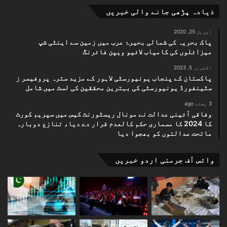
ذیادہ پڑھی جانے والی خبریں
اپریل 25, 2020
پاک بحریہ کی شمالی بحیرۂ عرب میں زمین سے اینٹی شپ
میزائلوں کی کامیاب لائیو ویپن فائرنگ
اکتوبر 5, 2023
پاکستان کے پنجاب یونیورسٹی لاہور کے مزید سترہ پروفیسر ز
سٹینفورڈ یونیورسٹی کی بہترین محققین کی لسٹ میں شامل
3 ہفتے ago
وفاقی آئینی عدالت نے مونال ریسٹورنٹ کیس میں سپریم کورٹ
کا 2024 کا مسماری حکم کالعدم قرار دے دیا، تنازع دوبارہ
ماتحت عدالتوں کو بھجوا دیا
وائس آف جرمنی اردو خبریں