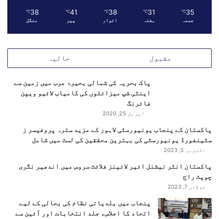
ر
38
41
38
31
35
℃
℃
℃
℃
℃
ک
جمعہ
ہفتہ
اتوار
پیر
منگل
ے
خ
ل
مقبول
حالیہ
ا
ف
م
پاک بحریہ کی شمالی بحیرۂ عرب میں زمین سے
ت
اینٹی شپ میزائلوں کی کامیاب لائیو ویپن
ح
فائرنگ
د
اپریل 25, 2020
ہ
پاکستان کے پنجاب یونیورسٹی لاہور کے مزید سترہ پروفیسر ز
ی
سٹینفورڈ یونیورسٹی کی بہترین محققین کی لسٹ میں شامل
ں
اکتوبر 5, 2023
:
ش
پاکستان انٹر نیشنل ائیر لائینز فلائٹ سروس میں اندھیر نگری
ہ
چوپٹ راج
ب
جولائی 7, 2023
ا
پنجاب میں بلدیاتی نظام کی بحالی کے لیے
ز
اتحاد کا اجلاس، جلد انتخابات اور آئین سے
ش