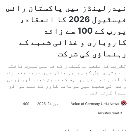
نیدرلینڈز میں پاکستان رائس
فیسٹیول 2026 کا انعقاد،
یورپ کے 100 سے زائد
کاروباری و غذائی شعبے کے
رہنماؤں کی شرکت
تقریب کا مقصد پاکستان کے عالمی شہرت یافتہ
باسمتی چاول کو یورپی منڈی میں مزید متعارف
کرانا، تجارتی روابط کو فروغ دینا اور زرعی
و غذائی شعبے میں سرمایہ کاری کے نئے مواقع
پیدا کرنا تھا۔
Voice of Germany Urdu News
S
جون 24, 2026
499
e
3 minutes read
n
d
ناصف اعوان، پی ٹی وی کے ساتھ