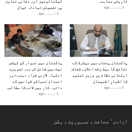
تاریخی معاہدہ
ٹیکنالوجیز اور دفاعی تعاون
پر تفصیلی تبادلہ خیال
3 گھنٹے ago
3 گھنٹے ago
پاکستان پنجاب میں میٹرک کے
پاکستان میں نسوار کو ٹیکس
نتائج کا بیک وقت اعلان، شفاف
نیٹ میں شامل کرنے، تصویری
امتحانی نظام پر وزیر تعلیم
انتباہ لازمی قرار دینے اور
کا اظہارِ اطمینان
انسدادِ تمباکو قوانین کے
دائرہ کار میں لانے کا مطالبہ
5 گھنٹے ago
5 گھنٹے ago
آزادیٴ صحافت ، جمہوریت ، وطن