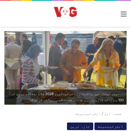
مینو
نیدرلینڈز میں پاکستان رائس فیسٹیول 2026 کا انعقاد، یورپ کے
100 سے زائد کاروباری و غذائی شعبے کے رہنماؤں کی شرکت
صفحہ اول
/
انٹرٹینمینٹ
انٹرٹینمینٹ
تازہ ترین