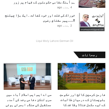
ہم آہنگ مقامی حکومتوں کے قیام پر زور
ر
4 ہفتے ago
ی
ف
خوراک کی قلت اور خود کفالت ۔ایک بڑا چیلنج
،
!!……پیر مشتاق رضوی
م
2 ہفتے ago
س
ع
و
Liqui Moly Lahore German Oil
د
پ
ز
رجحانات
ش
ک
ی
ا
ن
"
فارمن کرسچن کالج اور حکومتِ
سی اے ایس ایس اسلام آباد میں
بلوچستان کے درمیان طالبات
سری لنکن دفاعی وفد کی آمد،
کے لیے مکمل فنڈڈ وظائف کا
مستقبل کی جنگ، ابھرتی ہوئی