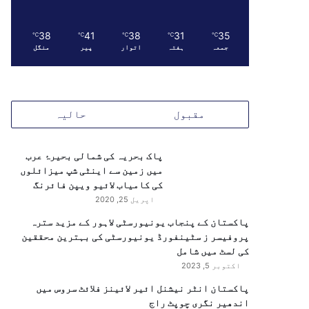
38
41
38
31
35
℃
℃
℃
℃
℃
جمعہ
ہفتہ
اتوار
پیر
منگل
مقبول
حالیہ
پاک بحریہ کی شمالی بحیرۂ عرب
میں زمین سے اینٹی شپ میزائلوں
کی کامیاب لائیو ویپن فائرنگ
اپریل 25, 2020
پاکستان کے پنجاب یونیورسٹی لاہور کے مزید سترہ
پروفیسر ز سٹینفورڈ یونیورسٹی کی بہترین محققین
کی لسٹ میں شامل
اکتوبر 5, 2023
پاکستان انٹر نیشنل ائیر لائینز فلائٹ سروس میں
اندھیر نگری چوپٹ راج