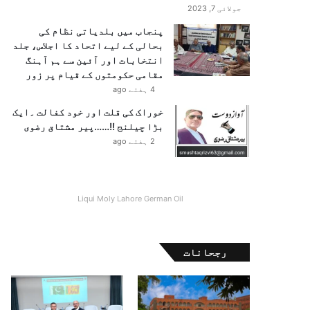
جولائی 7, 2023
پنجاب میں بلدیاتی نظام کی
بحالی کے لیے اتحاد کا اجلاس، جلد
انتخابات اور آئین سے ہم آہنگ
مقامی حکومتوں کے قیام پر زور
4 ہفتے ago
خوراک کی قلت اور خود کفالت ۔ایک
بڑا چیلنج !!……پیر مشتاق رضوی
2 ہفتے ago
Liqui Moly Lahore German Oil
رجحانات