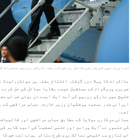
اس دورے میں کویت بھی شامل ہے جس کے بعد مارکو روبیو جمعرات کو
مذاکرات کا پہلا دور گزشتہ اختتامِ ہفتہ پر سوئٹزرلینڈ م
جوہری پروگرام کے مستقبل جیسے بقایا مسائل کو حل کرنے کے لیے 60 روزہ مذاکراتی مدت ک
خلیج میں مارکو روبیو کی آمد ایک ایسے دن ہوئی جب اس مع
ایرانی صدر مسعود پزشکیان وزیر خارجہ عباس عراقچی کے ہ
تھے۔
عمانی سرکاری میڈیا کے مطابق عباس عراقچی اور قالیباف ن
کی جنہوں نے ’ایک پرامن اور حتمی تصفیے‘ کی امید ظاہر کی