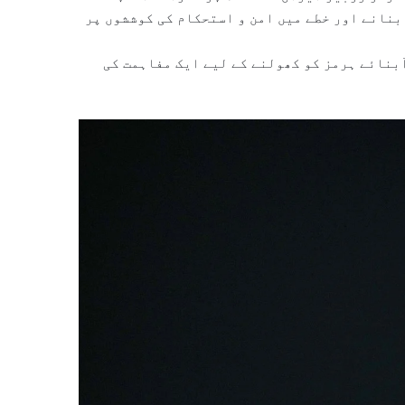
بنانے اور خطے میں امن و استحکام کی کوششوں پر
 جنگ کے خاتمے اور آبنائے ہرمز کو کھولنے کے لیے ایک مفاہمت کی