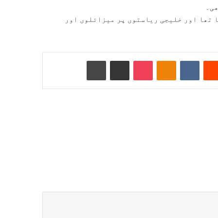
ھی۔
ا تھا اور خلیجی ریاستوں پر میزائلوں اور
Reddit
VKontakte
Odnoklassniki
Pocket
ای میل کے ذریعے شیئر کریں
پرنٹ کریں