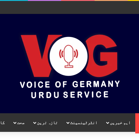
اہم خبریں
انٹرٹینمینٹ
تازہ ترین
صحت
کا