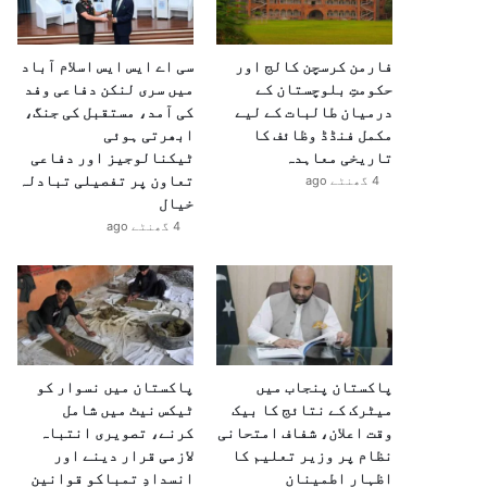
فارمن کرسچن کالج اور
سی اے ایس ایس اسلام آباد
حکومتِ بلوچستان کے
میں سری لنکن دفاعی وفد
درمیان طالبات کے لیے
کی آمد، مستقبل کی جنگ،
مکمل فنڈڈ وظائف کا
ابھرتی ہوئی
تاریخی معاہدہ
ٹیکنالوجیز اور دفاعی
تعاون پر تفصیلی تبادلہ
4 گھنٹے ago
خیال
4 گھنٹے ago
پاکستان پنجاب میں
پاکستان میں نسوار کو
میٹرک کے نتائج کا بیک
ٹیکس نیٹ میں شامل
وقت اعلان، شفاف امتحانی
کرنے، تصویری انتباہ
نظام پر وزیر تعلیم کا
لازمی قرار دینے اور
اظہارِ اطمینان
انسدادِ تمباکو قوانین