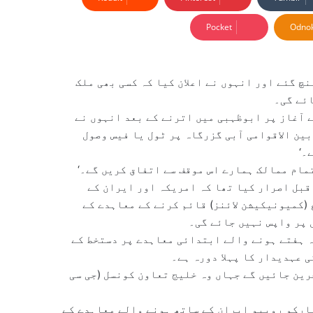
Pocket
Odnok
چ گئے اور انہوں نے اعلان کیا کہ کسی بھی ملک
ائے گی۔
 آغاز پر ابوظہبی میں اترنے کے بعد انہوں نے
بین الاقوامی آبی گزرگاہ پر ٹول یا فیس وصول
۔‘
تمام ممالک ہمارے اس موقف سے اتفاق کریں گے۔‘
قبل اصرار کیا تھا کہ امریکہ اور ایران کے
 (کمیونیکیشن لائنز) قائم کرنے کے معاہدے کے
 پر واپس نہیں جائے گی۔
 ہفتے ہونے والے ابتدائی معاہدے پر دستخط کے
ی عہدیدار کا پہلا دورہ ہے۔
رین جائیں گے جہاں وہ خلیج تعاون کونسل (جی سی
ارکو روبیو ایران کے ساتھ ہونے والے معاہدے کے