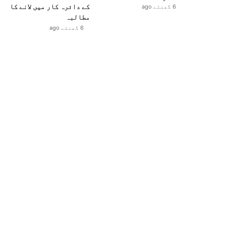
کے دائرہ کار میں لانے کا
6 گھنٹے ago
مطالبہ
6 گھنٹے ago