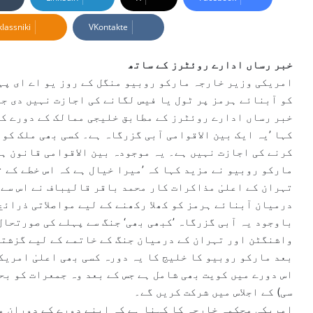
d
lassniki
VKontakte
a
n
e
خبر رساں ادارے روئٹرز کے ساتھ
m
امریکی وزیر خارجہ مارکو روبیو منگل کے روز یو اے ای پہن
a
کو آبنائے ہرمز پر ٹول یا فیس لگانے کی اجازت نہیں دی ج
i
خبر رساں ادارے روئٹرز کے مطابق خلیجی ممالک کے دورے کے
l
کہا ’یہ ایک بین الاقوامی آبی گزرگاہ ہے۔ کسی بھی ملک کو 
کرنے کی اجازت نہیں ہے۔ یہ موجودہ بین الاقوامی قانون ہے
مارکو روبیو نے مزید کہا کہ ’میرا خیال ہے کہ اس خطے کے 
تہران کے اعلیٰ مذاکرات کار محمد باقر قالیباف نے اس سے 
درمیان آبنائے ہرمز کو کھلا رکھنے کے لیے مواصلاتی ذرائع
باوجود یہ آبی گزرگاہ ’کبھی بھی‘ جنگ سے پہلے کی صورتحال
واشنگٹن اور تہران کے درمیان جنگ کے خاتمے کے لیے گزشتہ
بعد مارکو روبیو کا خلیج کا یہ دورہ کسی بھی اعلیٰ امریک
اس دورے میں کویت بھی شامل ہے جس کے بعد وہ جمعرات کو بح
سی) کے اجلاس میں شرکت کریں گے۔
امریکی محکمہ خارجہ کا کہنا ہے کہ اپنے دورے کے دوران م