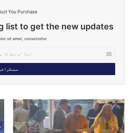
duct You Purchase
g list to get the new updates!
or sit amet, consectetur.
ا
پ
ن
ا
ا
ی
م
ی
ل
ن
ب
ک
ی
ر
ا
د
ی
پ
ر
گ
ت
ل
ز
ا