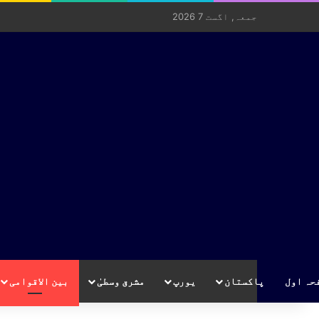
جمعہ, اگست 7 2026
حہ اول
پاکستان
یورپ
مشرق وسطیٰ
بین الاقوامی