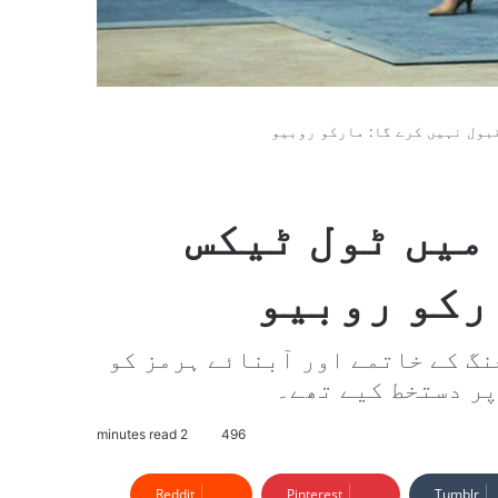
بول نہیں کرے گا: مارکو روبیو
میں ٹول ٹیکس
رکو روبیو
نی صدور نے 17 جون کو جنگ کے خاتمے اور آبنائے ہرمز کو
پر دستخط کیے تھے۔
2 minutes read
496
Reddit
Pinterest
Tumblr