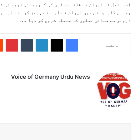
اسرائیل نے ایران کے خلاف بمباری کی کارروائی شروع کی ت
جوابی کارروائی میں ایران نے آبنائے ہرمز کو بند کر دی
ڈرونز سے فضائی حملوں کا سلسلہ شروع کر دیا تھا۔
Pinterest
Tumblr
LinkedIn
X
Facebook
بانٹیں
Voice of Germany Urdu News
Tik
Ins
Yo
Lin
Fa
We
To
tag
uT
ke
ce
bsi
k
ra
ub
dIn
bo
te
m
e
ok