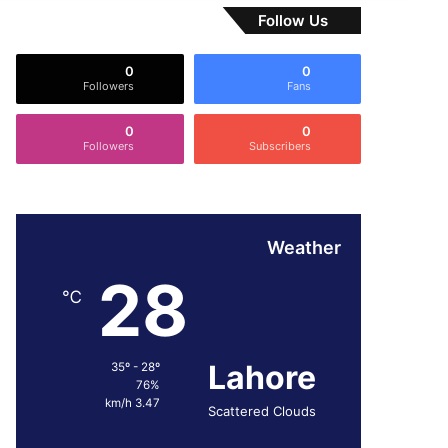
Follow Us
0
0
Followers
Fans
0
0
Followers
Subscribers
Weather
28
℃
Lahore
35º - 28º
76%
3.47 km/h
Scattered Clouds