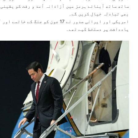
ساتھ ساتھ آبنائے ہرمز میں آزادانہ آمد و رفت کو یقینی 
بھی تبادلہ خیال کریں گے۔
امریکی اور ایرانی صدور نے 17 جون کو
یادداشت پر دستخط کیے تھے۔