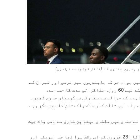
 بحرین جائیں گے (فائل فوٹو: اے ایف پی)
یں ہوا، جو کہ پابندیوں میں نرمی اور تہران کے
ا حصہ ہے۔
اہدے کے حوالے سے سفارتی سرگرمیاں جاری تھیں۔
مراہ اہم ثالث کار ملک پاکستان کا دورہ کر رہے
ے عمان میں سلطان ہیثم بن طارق سے بھی بات چیت
۔
اس تنازع سے خلیجی ممالک بری طرح متاثر ہوئے تھے جس کا آغاز 28 فروری کو اس وقت ہوا تھا جب امریکہ اور