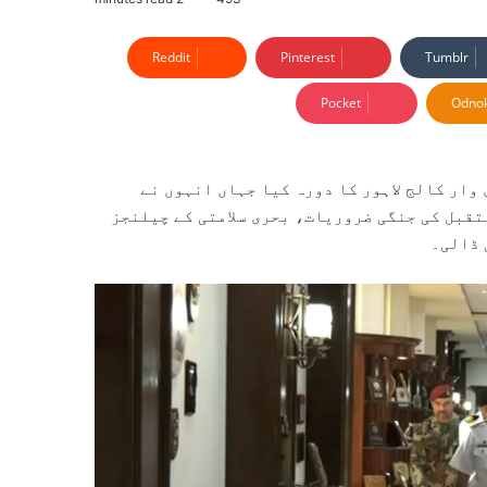
Reddit
Pinterest
Tumblr
Pocket
Odnok
وار کالج لاہور کا دورہ کیا جہاں انہوں نے
ستقبل کی جنگی ضروریات، بحری سلامتی کے چیلنجز
 ڈالی۔