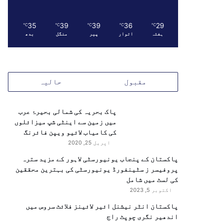
35
39
39
36
29
℃
℃
℃
℃
℃
ہفتہ
اتوار
پیر
منگل
بدھ
مقبول
حالیہ
پاک بحریہ کی شمالی بحیرۂ عرب
میں زمین سے اینٹی شپ میزائلوں
کی کامیاب لائیو ویپن فائرنگ
اپریل 25, 2020
پاکستان کے پنجاب یونیورسٹی لاہور کے مزید سترہ
پروفیسر ز سٹینفورڈ یونیورسٹی کی بہترین محققین
کی لسٹ میں شامل
اکتوبر 5, 2023
پاکستان انٹر نیشنل ائیر لائینز فلائٹ سروس میں
اندھیر نگری چوپٹ راج