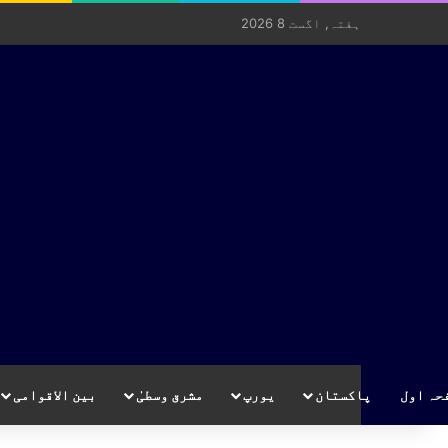
ہفتہ, اگست 8 2026
حہ اول
پاکستان
یورپ
مشرق وسطیٰ
بین الاقوامی