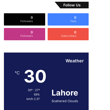
Follow Us
0
0
Followers
Fans
0
0
Followers
Subscribers
Weather
30
℃
Lahore
30º - 27º
69%
2.37 km/h
Scattered Clouds