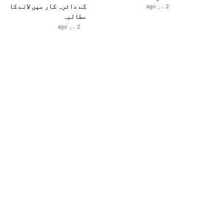
کے دائرہ کار میں لانے کا
2 دن ago
مطالبہ
2 دن ago