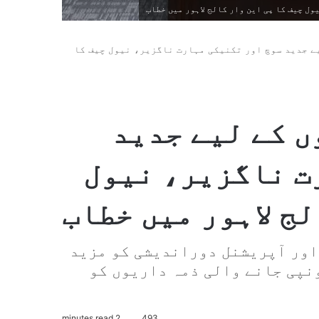
ل چیف کا پی این وار کالج لاہور میں خطاب
ے جدید سوچ اور تکنیکی مہارت ناگزیر، نیول چیف کا
ں کے لیے جدید
ت ناگزیر، نیول
لج لاہور میں خطاب
اور آپریشنل دوراندیشی کو مزید
نپی جانے والی ذمہ داریوں کو
2 minutes read
493