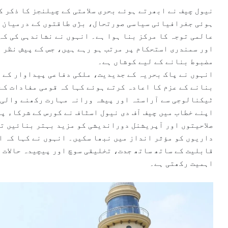
نیول چیف نے ابھرتے ہوئے بحری سلامتی کے چیلنجز کا ذکر ک
ہوئی جغرافیائی سیاسی صورتحال، بڑی طاقتوں کے درمیان ب
عالمی توجہ کا مرکز بنا ہوا ہے۔ انہوں نے نشاندہی کی کہ 
اور سمندری استحکام پر مرتب ہو رہے ہیں، جس کے پیش نظر 
مضبوط بنانے کے لیے کوشاں ہے۔
انہوں نے پاک بحریہ کے جدیدیت، ملکی دفاعی پیداوار کے ف
بنانے کے عزم کا اعادہ کرتے ہوئے کہا کہ قومی مفادات کے
ٹیکنالوجی سے آراستہ اور پیشہ ورانہ مہارت رکھنے والی 
اپنے خطاب میں چیف آف دی نیول اسٹاف نے کورس کے شرکاء پ
صلاحیتوں اور آپریشنل دوراندیشی کو مزید بہتر بنائیں ت
داریوں کو مؤثر انداز میں نبھا سکیں۔ انہوں نے کہا کہ ا
قابلیت کے ساتھ ساتھ جدت، تخلیقی سوچ اور پیچیدہ حالات م
اہمیت رکھتی ہے۔