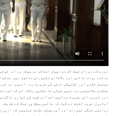
دورے کے دوران چیف آف دی نیول اسٹاف نے پیشہ ورانہ فوجی
بدلتے ہوئے عالمی اور علاقائی سکیورٹی ماحول میں مسلح ا
مسلسل فکری اور تکنیکی ترقی کی ضرورت ہے۔ انہوں نے اس ب
عسکری صلاحیتوں سے نہیں جیتی جا سکتیں بلکہ اس کے لیے ج
اور تزویراتی بصیرت سے لیس افرادی قوت کی تیاری ناگزیر
ایڈمرل نوید اشرف نے کہا کہ عالمی سطح پر جنگ کے طریقہ ک
روایتی جنگی تصورات اور آپریشنل حکمت عملیوں کا ازسرِنو