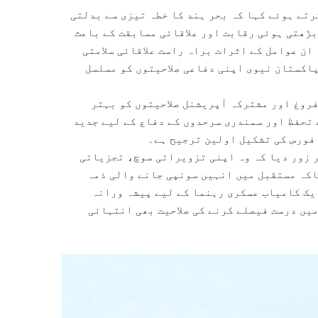
رتے ہوئے کہا کہ بحر ہند کا خطہ تیزی سے بدلتی
ڑھتی ہوئی رقابت اور علاقائی مسابقت کے باعث
ان عوامل کے اثرات براہ راست علاقائی سلامتی
پاکستان نیوی اپنی دفاعی صلاحیتوں کو مسلسل
روغ اور مشترکہ آپریشنل صلاحیتوں کو بہتر
 تحفظ اور سمندری سرحدوں کے دفاع کے لیے جدید
فورس کی تشکیل اولین ترجیح ہے۔
ر زور دیا کہ وہ اپنی تزویراتی سوچ، تجزیاتی
اکہ مستقبل میں انہیں سونپی جانے والی ذمہ
یک کامیاب عسکری رہنما کے لیے پیشہ ورانہ
یں درست فیصلے کرنے کی صلاحیت بھی انتہائی