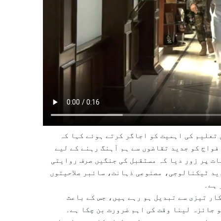
 تعلیم کی اہمیت کو اجاگر کرتے ہوئے کہا کہ
فواج کو جدید تقاضوں سے ہم آہنگ رہنے کے لیے
ات پر زور دیا کہ مستقبل کی جنگیں صرف روایتی
دید ٹیکنالوجی، مصنوعی ذہانت، سائبر صلاحیتوں
 ہے۔
ار تیزی سے تبدیل ہو رہے ہیں، جس کے باعث
 جائزہ لینا وقت کی اہم ضرورت بن چکا ہے۔