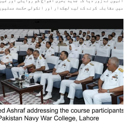
انہوں نے زور دیا کہ جدید بحری افواج کو روایتی اور غیر
میں مقابلہ کرنے کے لیے لچکدار اور انکولی حکمت عملیوں