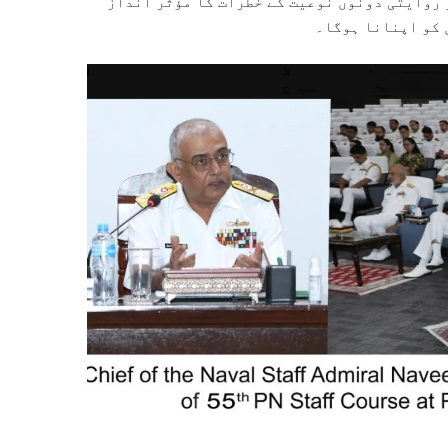
 روایتی دونوں نوعیت کے خطرات کا مؤثر انداز
 کو اپنانا ہوگا۔