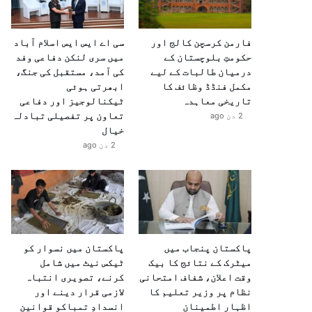
فارمن کرسچن کالج اور
سی اے ایس ایس اسلام آباد
حکومتِ بلوچستان کے
میں سری لنکن دفاعی وفد
درمیان طالبات کے لیے
کی آمد، مستقبل کی جنگ،
مکمل فنڈڈ وظائف کا
ابھرتی ہوئی
تاریخی معاہدہ
ٹیکنالوجیز اور دفاعی
تعاون پر تفصیلی تبادلہ
2 دن ago
خیال
2 دن ago
پاکستان پنجاب میں
پاکستان میں نسوار کو
میٹرک کے نتائج کا بیک
ٹیکس نیٹ میں شامل
وقت اعلان، شفاف امتحانی
کرنے، تصویری انتباہ
نظام پر وزیر تعلیم کا
لازمی قرار دینے اور
اظہارِ اطمینان
انسدادِ تمباکو قوانین