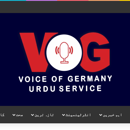
اہم خبریں
انٹرٹینمینٹ
تازہ ترین
صحت
کا