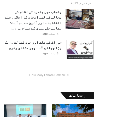
جولائی 7, 2023
پنجاب میں بلدیاتی نظام کی
بحالی کے لیے اتحاد کا اجلاس، جلد
انتخابات اور آئین سے ہم آہنگ
مقامی حکومتوں کے قیام پر زور
4 ہفتے ago
خوراک کی قلت اور خود کفالت ۔ایک
بڑا چیلنج !!……پیر مشتاق رضوی
3 ہفتے ago
Liqui Moly Lahore German Oil
رجحانات