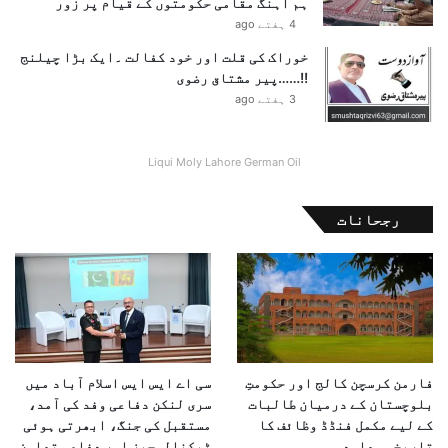
ہم آہنگ مقامی حکومتوں کے قیام پر زور
4 ہفتے ago
خوراک کی قلت اور خود کفالت ۔ایک بڑا چیلنج
!!……پیر مشتاق رضوی
3 ہفتے ago
Liqui Moly Lahore German Oil
رجحانات
فارمن کرسچن کالج اور حکومتِ
سی اے ایس ایس اسلام آباد میں
بلوچستان کے درمیان طالبات
سری لنکن دفاعی وفد کی آمد،
کے لیے مکمل فنڈڈ وظائف کا
مستقبل کی جنگ، ابھرتی ہوئی
تاریخی معاہدہ
ٹیکنالوجیز اور دفاعی تعاون