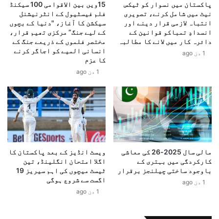
دے گا بلکہ خطے میں امن، استحکام اور سکیورٹی تعاون کے
ن
پاکستان میں نسوار کو ٹیکس
15ویں بین الاقوامی 100 سیکنڈ
ں
نیٹ میں شامل کرنے، تصویری
فلم فیسٹیول کے انٹرنیشنل
ی
نئے امکانات بھی پیدا کرے گا۔
س
انتباہ لازمی قرار دینے اور
سیکشن کا آغاز، "دنیا کے بچوں
ک
ے
ملاقات خوشگوار ماحول میں اختتام پذیر ہوئی، جس میں
انسدادِ تمباکو قوانین کے
کے لیے جنگ” مرکزی تھیم قرار،
ی
پ
دونوں فریقوں نے باہمی رابطوں کو مزید مستحکم بنانے
دائرہ کار میں لانے کا مطالبہ
مختصر فلموں کے ذریعے جنگ کے
م
ا
اور دفاعی تعاون کو نئی جہت دینے کے عزم کا اعادہ کیا۔
انسانی المیے کو اجاگر کرنے
1 دن ago
ہ
ک
کا عزم
ا
س
1 دن ago
ر
ت
ت
ا
ن
ن
ا
ک
گ
ے
ز
ل
ی
ی
ر
ے
مالی سال 2025-26 کی معاشی
ویسٹ انڈیز کے بعد پاکستان کا
،
ا
کارکردگی میں بہتری کے
اگلا امتحان انگلینڈ، تین
ن
ق
باوجود ساختی چیلنجز برقرار
ٹیسٹ میچوں کی اہم سیریز 19
ی
اگست سے شروع ہوگی
ت
1 دن ago
و
ص
1 دن ago
ل
ا
چ
د
ی