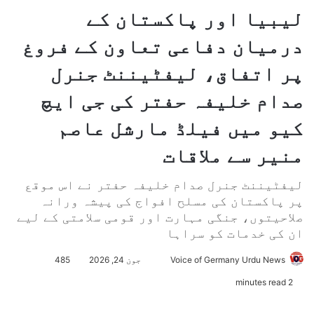
لیبیا اور پاکستان کے
درمیان دفاعی تعاون کے فروغ
پر اتفاق، لیفٹیننٹ جنرل
صدام خلیفہ حفتر کی جی ایچ
کیو میں فیلڈ مارشل عاصم
منیر سے ملاقات
لیفٹیننٹ جنرل صدام خلیفہ حفتر نے اس موقع
پر پاکستان کی مسلح افواج کی پیشہ ورانہ
صلاحیتوں، جنگی مہارت اور قومی سلامتی کے لیے
ان کی خدمات کو سراہا
Voice of Germany Urdu News
S
جون 24, 2026
485
e
2 minutes read
n
d