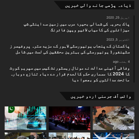
ذیادہ پڑھی جانے والی خبریں
اپریل 25, 2020
پاک بحریہ کی شمالی بحیرۂ عرب میں زمین سے اینٹی شپ
میزائلوں کی کامیاب لائیو ویپن فائرنگ
اکتوبر 5, 2023
پاکستان کے پنجاب یونیورسٹی لاہور کے مزید سترہ پروفیسر ز
سٹینفورڈ یونیورسٹی کی بہترین محققین کی لسٹ میں شامل
4 ہفتے ago
وفاقی آئینی عدالت نے مونال ریسٹورنٹ کیس میں سپریم کورٹ
کا 2024 کا مسماری حکم کالعدم قرار دے دیا، تنازع دوبارہ
ماتحت عدالتوں کو بھجوا دیا
وائس آف جرمنی اردو خبریں