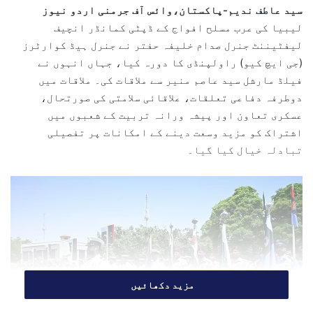
سید عاطف ندیم-پاکستان،وائس آف جرمنی اردو نیوز
a
لیبیا کی عرب مسلح افواج کے ڈپٹی کمانڈر انچیف
n
لیفٹیننٹ جنرل صدام خلیفہ حفتر نے جنرل ہیڈ کوارٹرز
e
(جی ایچ کیو) راولپنڈی کا دورہ کیا، جہاں انہوں نے
m
فیلڈ مارشل سید عاصم منیر سے ملاقات کی۔ ملاقات میں
a
دوطرفہ دفاعی تعلقات، علاقائی سلامتی کی صورتحال،
i
l
عسکری تعاون اور پیشہ ورانہ تربیت کے شعبوں میں
اشتراک کو مزید وسعت دینے کے امکانات پر تفصیلی
تبادلہ خیال کیا گیا۔
مزید دکھائیں