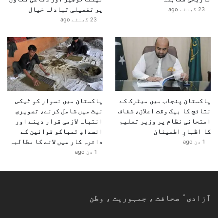
پر تفصیلی تبادلہ خیال
23 گھنٹے ago
23 گھنٹے ago
پاکستان پنجاب میں میٹرک کے
پاکستان میں نسوار کو ٹیکس
نتائج کا بیک وقت اعلان، شفاف
نیٹ میں شامل کرنے، تصویری
امتحانی نظام پر وزیر تعلیم
انتباہ لازمی قرار دینے اور
کا اظہارِ اطمینان
انسدادِ تمباکو قوانین کے
دائرہ کار میں لانے کا مطالبہ
1 دن ago
1 دن ago
آزادیٴ صحافت ، جمہوریت ، وطن