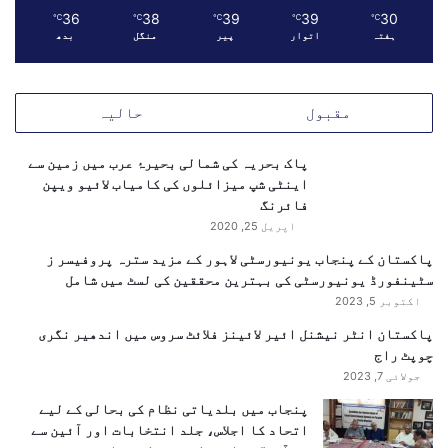
ی
36
38
39
39
30
℃
℃
℃
℃
℃
ں
ہفتہ
اتوار
پیر
منگل
بدھ
خ
ط
ا
مقبول
حالیہ
ب
پاک بحریہ کی شمالی بحیرۂ عرب میں زمین سے
اینٹی شپ میزائلوں کی کامیاب لائیو ویپن
فائرنگ
اپریل 25, 2020
پاکستان کے پنجاب یونیورسٹی لاہور کے مزید سترہ پروفیسر ز
سٹینفورڈ یونیورسٹی کی بہترین محققین کی لسٹ میں شامل
اکتوبر 5, 2023
پاکستان انٹر نیشنل ائیر لائینز فلائٹ سروس میں اندھیر نگری
چوپٹ راج
جولائی 7, 2023
پنجاب میں بلدیاتی نظام کی بحالی کے لیے
اتحاد کا اجلاس، جلد انتخابات اور آئین سے