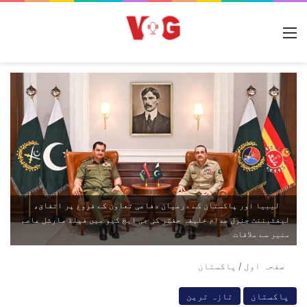
مینو
لیبیا اور پاکستان کے درمیان دفاعی تعاون کے فروغ پر اتفاق،
لیفٹیننٹ جنرل صدام خلیفہ حفتر کی جی ایچ کیو میں فیلڈ مارشل عاصم
منیر سے ملاقات
صفحہ اول
/
پاکستان
پاکستان
تازہ ترین