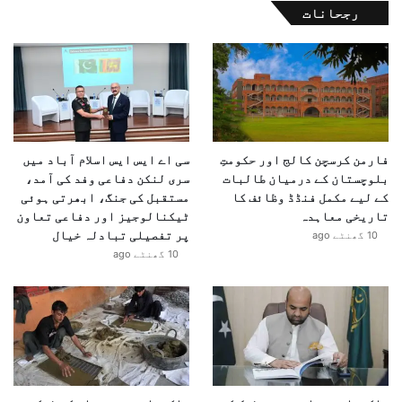
رجحانات
فارمن کرسچن کالج اور حکومتِ
سی اے ایس ایس اسلام آباد میں
بلوچستان کے درمیان طالبات
سری لنکن دفاعی وفد کی آمد،
کے لیے مکمل فنڈڈ وظائف کا
مستقبل کی جنگ، ابھرتی ہوئی
تاریخی معاہدہ
ٹیکنالوجیز اور دفاعی تعاون
پر تفصیلی تبادلہ خیال
10 گھنٹے ago
10 گھنٹے ago