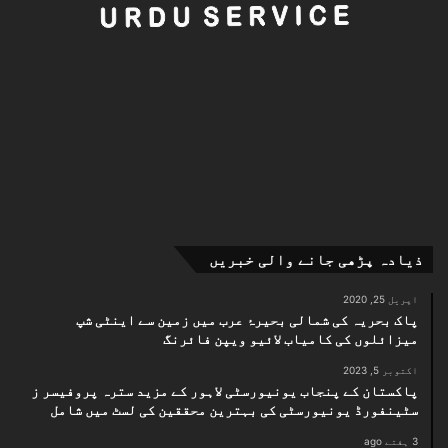
ذیادہ پڑھی جانے والی خبریں
اپریل 25, 2020
پاک بحریہ کی شمالی بحیرۂ عرب میں زمین سے اینٹی شپ
میزائلوں کی کامیاب لائیو ویپن فائرنگ
اکتوبر 5, 2023
پاکستان کے پنجاب یونیورسٹی لاہور کے مزید سترہ پروفیسر ز
سٹینفورڈ یونیورسٹی کی بہترین محققین کی لسٹ میں شامل
3 ہفتے ago