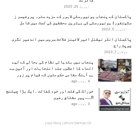
اپریل 25, 2020
پاکستان کے پنجاب یونیورسٹی لاہور کے مزید سترہ پروفیسر ز
سٹینفورڈ یونیورسٹی کی بہترین محققین کی لسٹ میں شامل
اکتوبر 5, 2023
پاکستان انٹر نیشنل ائیر لائینز فلائٹ سروس میں اندھیر نگری
چوپٹ راج
جولائی 7, 2023
پنجاب میں بلدیاتی نظام کی بحالی کے لیے
اتحاد کا اجلاس، جلد انتخابات اور آئین سے
ہم آہنگ مقامی حکومتوں کے قیام پر زور
4 ہفتے ago
خوراک کی قلت اور خود کفالت ۔ایک بڑا چیلنج
!!……پیر مشتاق رضوی
3 ہفتے ago
Liqui Moly Lahore German Oil