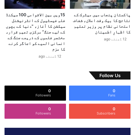
ی
ن
پاکستان پنجاب میں میٹرک کے
15ویں بین الاقوامی 100 سیکنڈ
ن
نتائج کا بیک وقت اعلان، شفاف
فلم فیسٹیول کے انٹرنیشنل
ے
امتحانی نظام پر وزیر تعلیم
سیکشن کا آغاز، "دنیا کے بچوں
س
کا اظہارِ اطمینان
کے لیے جنگ” مرکزی تھیم قرار،
و
مختصر فلموں کے ذریعے جنگ کے
12 گھنٹے ago
انسانی المیے کو اجاگر کرنے
ش
کا عزم
ل
م
12 گھنٹے ago
ی
ڈ
ی
Follow Us
ا
ک
0
0
ے
Followers
Fans
د
ع
0
0
و
Followers
Subscribers
ے
م
س