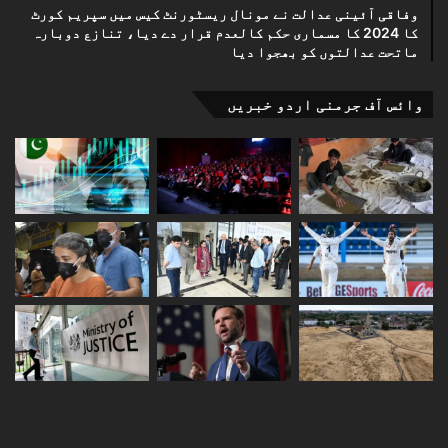
وفاقی آئینی عدالت نے مونال ریسٹورنٹ کیس میں سپریم کورٹ
کا 2024 کا مسماری حکم کالعدم قرار دے دیا، تنازع دوبارہ
ماتحت عدالتوں کو بھجوا دیا
وائس آف جرمنی اردو خبریں