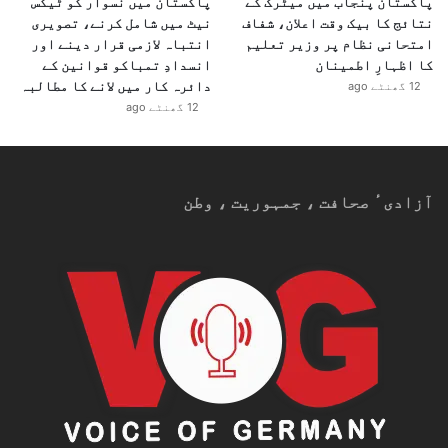
پاکستان پنجاب میں میٹرک کے
پاکستان میں نسوار کو ٹیکس
نتائج کا بیک وقت اعلان، شفاف
نیٹ میں شامل کرنے، تصویری
امتحانی نظام پر وزیر تعلیم
انتباہ لازمی قرار دینے اور
کا اظہارِ اطمینان
انسدادِ تمباکو قوانین کے
دائرہ کار میں لانے کا مطالبہ
12 گھنٹے ago
12 گھنٹے ago
آزادیٴ صحافت ، جمہوریت ، وطن