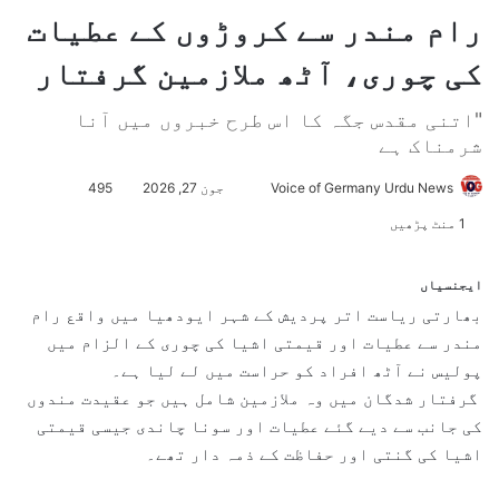
رام مندر سے کروڑوں کے عطیات
کی چوری، آٹھ ملازمین گرفتار
"اتنی مقدس جگہ کا اس طرح خبروں میں آنا
شرمناک ہے
Voice of Germany Urdu News
S
جون 27, 2026
495
e
1 منٹ پڑھیں
n
d
ایجنسیاں
a
بھارتی ریاست اتر پردیش کے شہر ایودھیا میں واقع رام
n
مندر سے عطیات اور قیمتی اشیا کی چوری کے الزام میں
e
پولیس نے آٹھ افراد کو حراست میں لے لیا ہے۔
m
گرفتار شدگان میں وہ ملازمین شامل ہیں جو عقیدت مندوں
a
کی جانب سے دیے گئے عطیات اور سونا چاندی جیسی قیمتی
i
اشیا کی گنتی اور حفاظت کے ذمہ دار تھے۔
l