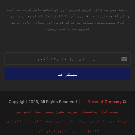
دنیا بھر سے تازہ ترین خبریں اور اپ ڈیٹس حاصل کرنے کے لیے
وائس آف جرمنی اردو خبریں آپ کا قابل اعتماد ذریعہ ہے۔ براہ
کرم ہمیں سوشل میڈیا پر فالو کریں اور ہماری تازہ ترین
خبروں سے باخبر رہیں۔
RSS
TikTok
Instagram
YouTube
LinkedIn
Facebook
X
اپنا
ای
میل
کا
پتا
لکھو
Voice of Germany
© Copyright 2026, All Rights Reserved |
صفحہ اول
پاکستان
یورپ
مشرق وسطیٰ
بین الاقوامی
اہم خبریں
انٹرٹینمینٹ
تازہ ترین
صحت
کاروبار
کارٹون
کالمز
اداریہ
نیوز لیٹر
ٹیم