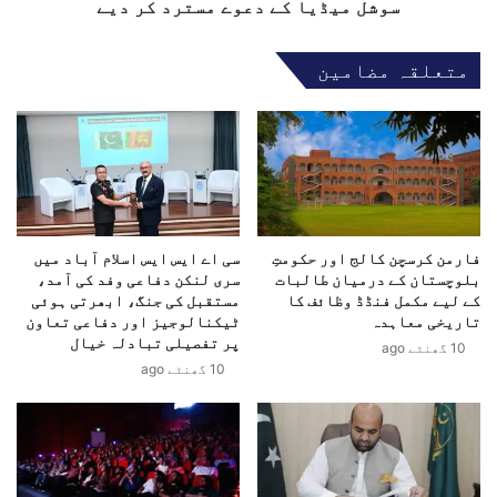
پ
ر
سوشل میڈیا کے دعوے مسترد کر دیے
ر
ج
ا
ل
متعلقہ مضامین
ی
د
ر
ک
ا
ے
ن
ک
ا
ی
و
ن
ر
س
م
ر
ص
فارمن کرسچن کالج اور حکومتِ
سی اے ایس ایس اسلام آباد میں
ک
بلوچستان کے درمیان طالبات
سری لنکن دفاعی وفد کی آمد،
ر
ا
کے لیے مکمل فنڈڈ وظائف کا
مستقبل کی جنگ، ابھرتی ہوئی
ک
ت
تاریخی معاہدہ
ٹیکنالوجیز اور دفاعی تعاون
ی
ع
پر تفصیلی تبادلہ خیال
10 گھنٹے ago
ن
ل
10 گھنٹے ago
ا
ق
ر
؟
ا
م
ض
ا
ی
ہ
ر