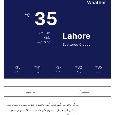
Weather
ت
ر
35
د
℃
ک
ر
د
Lahore
35º - 28º
ی
48%
ے
5.05 km/h
Scattered Clouds
35
41
37
32
35
℃
℃
℃
℃
℃
جمعہ
ہفتہ
اتوار
پیر
منگل
مقبول
حالیہ
پاک بحریہ کی شمالی بحیرۂ عرب میں زمین سے
اینٹی شپ میزائلوں کی کامیاب لائیو ویپن
فائرنگ