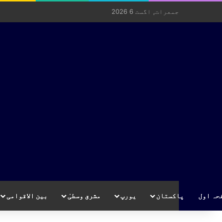
جمعرات, اگست 6 2026
حہ اول
پاکستان
یورپ
مشرق وسطیٰ
بین الاقوامی