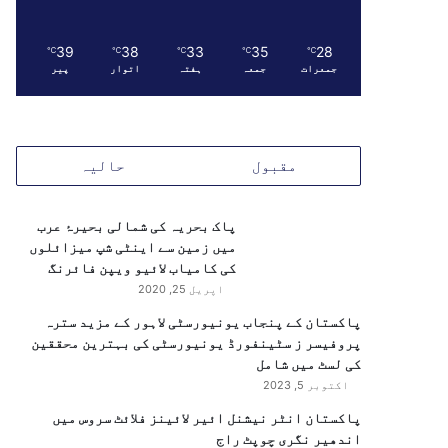
39
38
33
35
28
℃
℃
℃
℃
℃
جمعرات
جمعہ
ہفتہ
اتوار
پیر
مقبول
حالیہ
پاک بحریہ کی شمالی بحیرۂ عرب
میں زمین سے اینٹی شپ میزائلوں
کی کامیاب لائیو ویپن فائرنگ
اپریل 25, 2020
پاکستان کے پنجاب یونیورسٹی لاہور کے مزید سترہ
پروفیسر ز سٹینفورڈ یونیورسٹی کی بہترین محققین
کی لسٹ میں شامل
اکتوبر 5, 2023
پاکستان انٹر نیشنل ائیر لائینز فلائٹ سروس میں
اندھیر نگری چوپٹ راج