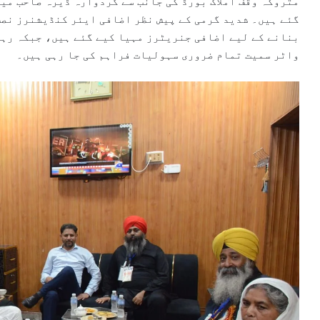
متروکہ وقف املاک بورڈ کی جانب سے گردوارہ ڈیرہ صاحب می
گئے ہیں۔ شدید گرمی کے پیش نظر اضافی ایئر کنڈیشنرز نصب
بنانے کے لیے اضافی جنریٹرز مہیا کیے گئے ہیں، جبکہ رہ
واٹر سمیت تمام ضروری سہولیات فراہم کی جا رہی ہیں۔