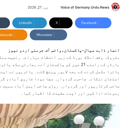
Voice of Germany Urdu News
S
جون 27, 2026
e
n
LinkedIn
X
Facebook
d
lassniki
VKontakte
a
n
e
انصار ذاہد سیال-پاکستان،وائس آف جرمنی اردو نیوز
m
متروکہ وقف املاک بورڈ کے زیر انتظام مہاراجہ رنجیت سنگ
a
بارڈر کے راستے 21 جون کو پاکستان آئے بھارتی 
i
یاترا مکمل کرنے کے بعد لاہور پہنچ گئے۔ یاتریوں نے اپنے
l
استھان ننکانہ صاحب، گردوارہ سچا سودا فاروق آباد، گر
صاحب کرتارپور اور گردوارہ روڑی صاحب ایمن آباد سمیت د
رسومات ادا کیں اور اپنے عقیدت کا اظہار کیا۔