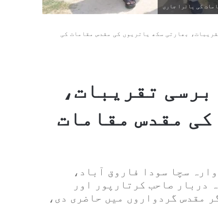
مات کی یاترا جاری
قریبات، بھارتی سکھ یاتریوں کی مقدس مقامات کی
برسی تقریبات،
کی مقدس مقامات
ارہ سچا سودا فاروق آباد،
 دربار صاحب کرتارپور اور
ر مقدس گردواروں میں حاضری دی،