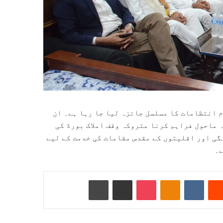
 انتظامات کا مسلسل جائزہ لیا جا رہا ہے۔ ان
 ماحول فراہم کرنا متروکہ وقف املاک بورڈ کی
گی اور اقلیتوں کے مقدس مقامات کی خدمت کے لیے
ے۔
Reddit
VKontakte
Odnoklassniki
Pocket
ای میل کے ذریعے شیئر کریں
پرنٹ کریں