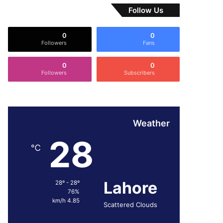
Follow Us
0
0
Followers
Fans
0
0
Followers
Subscribers
Weather
28
℃
Lahore
28º - 28º
76%
4.85 km/h
Scattered Clouds