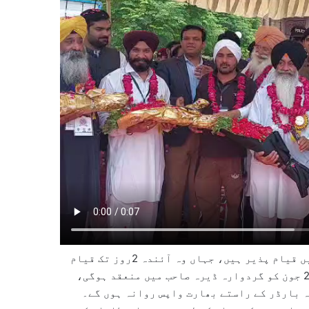
لاہور پہنچنے پر بھارتی سکھ یاتری گردوارہ ڈیرہ صاحب میں قیام پذیر ہیں، جہاں وہ آئندہ 2روز تک قیام
کریں گے۔ مہاراجہ رنجیت سنگھ کی برسی کی مرکزی تقریب 29 جون کو گردوارہ ڈیرہ صاحب میں منعقد ہوگی،