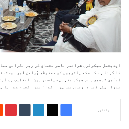
ایڈیشنل سیکرٹری شرائنز ناصر مشتاق کی زیر نگرانی تمام
کا کہنا ہے کہ سکھ یاتریوں کو محفوظ، پُرامن اور دوستانہ
اولین ترجیح ہے، جبکہ مذہبی سیاحت، بین المذاہب ہم آہن
بورڈ اپنی ذمہ داریاں بھرپور انداز میں انجام دے رہا ہ
Pinterest
Tumblr
LinkedIn
X
Facebook
بانٹیں