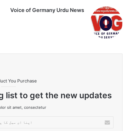
Voice of Germany Urdu News
Tik
Ins
Yo
Lin
Fa
We
To
tag
uT
ke
ce
bsi
k
ra
ub
dIn
bo
te
m
e
ok
duct You Purchase
g list to get the new updates!
or sit amet, consectetur.
ا
پ