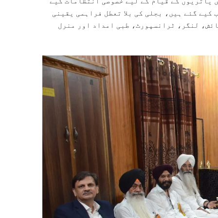
ں یاتریوں کے قیام کے لیے خصوصی انتظامات کیے
 کیے گئے ہیں، بجلی کی بلا تعطل فراہمی یقینی
ائش، لنگر، ٹرانسپورٹ، طبی امداد اور منرل