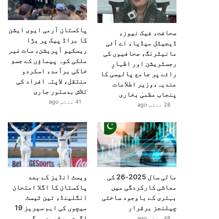
پاکستان آرمی ایوی ایشن
صحافت، فیک نیوز،
کا براڈ پیک پر بڑا
ڈیجیٹل میڈیا، اے آئی
ریسکیو آپریشن، سات غیر
مانیٹرنگ، صحافیوں کی
ملکی کوہ پیماؤں کے جسدِ
رجسٹریشن اور اظہارِ
خاکی برآمد، اسکردو
رائے پر جامع پالیسی کا
منتقل، لاپتہ افراد کی
عندیہ،وزیر اطلاعات
تلاش بدستور جاری
پنجاب عظمیٰ بخاری
41 منٹس ago
28 منٹس ago
مالی سال 2025-26 کی
ویسٹ انڈیز کے بعد
معاشی کارکردگی میں
پاکستان کا اگلا امتحان
بہتری کے باوجود ساختی
انگلینڈ، تین ٹیسٹ
چیلنجز برقرار
میچوں کی اہم سیریز 19
اگست سے شروع ہوگی
48 منٹس ago