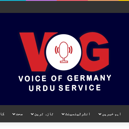
اہم خبریں
انٹرٹینمینٹ
تازہ ترین
صحت
کا