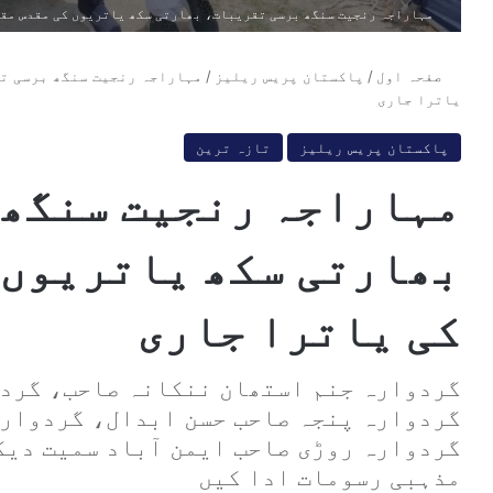
مہاراجہ رنجیت سنگھ برسی تقریبات، بھارتی سکھ یاتریوں کی مقدس مقا
صفحہ اول
/
پاکستان پریس ریلیز
/
مہاراجہ رنجیت سنگھ برسی ت
یاترا جاری
پاکستان پریس ریلیز
تازہ ترین
مہاراجہ رنجیت سنگھ 
بھارتی سکھ یاتریوں 
کی یاترا جاری
گردوارہ جنم استھان ننکانہ صاحب، گردو
گردوارہ پنجہ صاحب حسن ابدال، گردوارہ
گردوارہ روڑی صاحب ایمن آباد سمیت دیگ
مذہبی رسومات ادا کیں