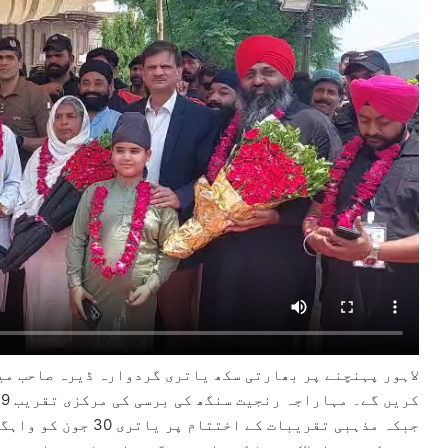
جبکہ مذہبی تقریبات کے اختتام پر یاتری 30 جون کو واہگہ بارڈر کے راستے بھارت واپس روانہ ہوں گے۔