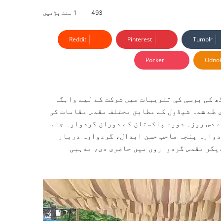
493
1 منٹ پڑھیں
Reddit
Pinterest
Tumblr
Pocket
Odnok
ھ کی برسی کی تقریبات میں شرکت کے لیے واہگہ
سکھ یاتری طے شدہ شیڈول کے مطابق مختلف مقدس مقامات کی
 دس روزہ دورۂ پاکستان کے دوران گردوارہ جنم
دوارہ پنجہ صاحب حسن ابدال، گردوارہ دربار
یگر مقدس گردواروں میں حاضری دی، مذہبی