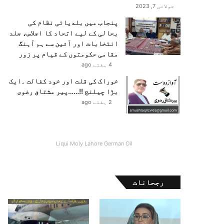
جولائی 7, 2023
پنجاب میں بلدیاتی نظام کی
بحالی کے لیے اتحاد کا اجلاس، جلد
انتخابات اور آئین سے ہم آہنگ
مقامی حکومتوں کے قیام پر زور
4 ہفتے ago
خوراک کی قلت اور خود کفالت ۔ایک
بڑا چیلنج !!……پیر مشتاق رضوی
2 ہفتے ago
Liqui Moly Lahore German Oil
رجحانات