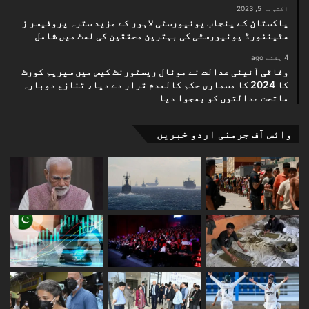
اکتوبر 5, 2023
پاکستان کے پنجاب یونیورسٹی لاہور کے مزید سترہ پروفیسر ز
سٹینفورڈ یونیورسٹی کی بہترین محققین کی لسٹ میں شامل
4 ہفتے ago
وفاقی آئینی عدالت نے مونال ریسٹورنٹ کیس میں سپریم کورٹ
کا 2024 کا مسماری حکم کالعدم قرار دے دیا، تنازع دوبارہ
ماتحت عدالتوں کو بھجوا دیا
وائس آف جرمنی اردو خبریں