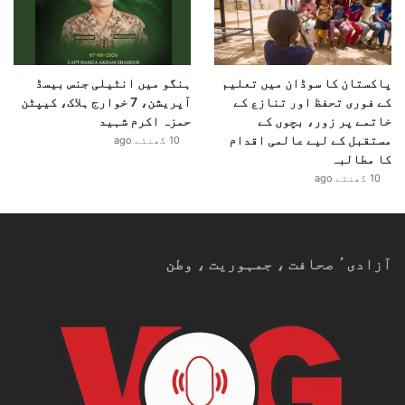
پاکستان کا سوڈان میں تعلیم
ہنگو میں انٹیلی جنس بیسڈ
کے فوری تحفظ اور تنازع کے
آپریشن، 7 خوارج ہلاک، کیپٹن
خاتمے پر زور، بچوں کے
حمزہ اکرم شہید
مستقبل کے لیے عالمی اقدام
10 گھنٹے ago
کا مطالبہ
10 گھنٹے ago
آزادیٴ صحافت ، جمہوریت ، وطن