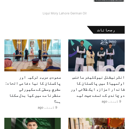
Liqui Moly Lahore German Oil
رجحانات
انٹرنیشنل نیوکلیئر سائنس
سعودی عرب، ترکیہ اور
اولمپیاڈ میں پاکستان کا
پاکستان کا نیا دفاعی اتحاد:
شاندار اعزاز، ایک طلائی اور
مشرقِ وسطیٰ کے سکیورٹی
دو چاندی کے تمغے جیت لیے
منظرنامے میں کیا بدل سکتا
ہے؟
9 گھنٹے ago
9 گھنٹے ago