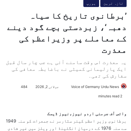
تازہ ترین
یورپ
’برطانوی تاریخ کا سیاہ
دھبہ‘، زبردستی بچے گود دینے
کے معاملے پر وزیراعظم کی
معذرت
یہ معذرت اس وقت سامنے آئی ہے جب چار سال قبل
ایک پارلیمانی کمیٹی نے باضابطہ معافی کی
سفارش کی تھی۔
Voice of Germany Urdu News
S
جولائی 2, 2026
484
e
2 minutes read
n
d
وائس آف جرمنی اردو نیوز،نیوز ڈیسک
a
برطانوی وزیرِ اعظم کیئر سٹارمر نے جمعرات کو سنہ 1949
n
سے سنہ 1976 کے درمیان انگلینڈ اور ویلز میں غیر شادی
e