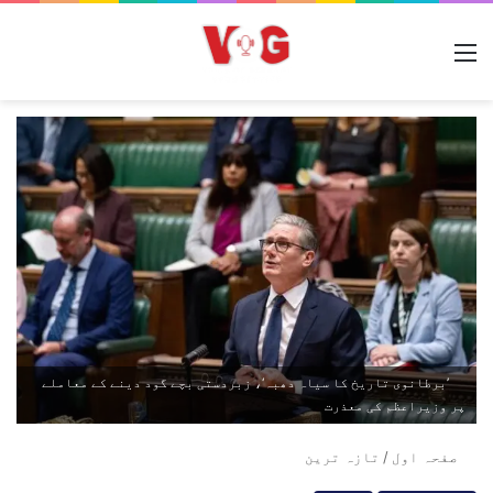
مینو
’برطانوی تاریخ کا سیاہ دھبہ‘، زبردستی بچے گود دینے کے معاملے
پر وزیراعظم کی معذرت
صفحہ اول
/
تازہ ترین