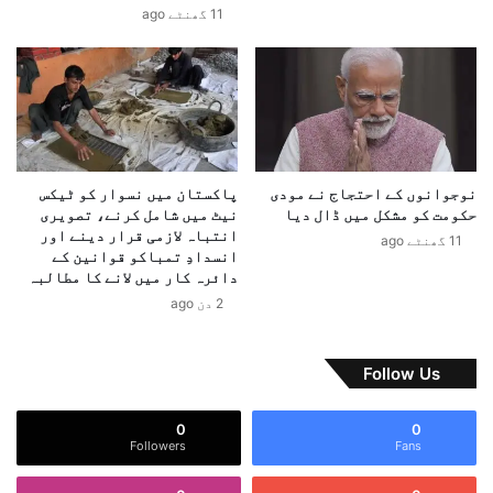
11 گھنٹے ago
ب
ف
ھ
ی
ا
ص
ر
ل
ت
ہ
ک
ک
ی
ن
م
ج
نوجوانوں کے احتجاج نے مودی
پاکستان میں نسوار کو ٹیکس
ف
و
حکومت کو مشکل میں ڈال دیا
نیٹ میں شامل کرنے، تصویری
ا
ا
انتباہ لازمی قرار دینے اور
11 گھنٹے ago
د
ب
انسدادِ تمباکو قوانین کے
پ
س
دائرہ کار میں لانے کا مطالبہ
ر
ے
2 دن ago
س
د
ت
و
ا
چ
Follow Us
ن
ا
ہ
ر
0
0
خ
ہ
Followers
Fans
ا
و
ر
گ