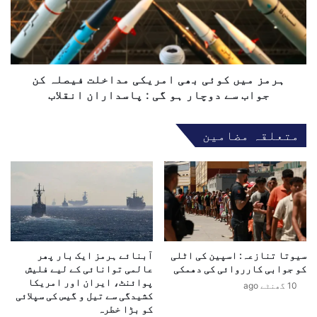
خ
م
ا
ی
م
ں
و
ک
ش
و
ی
ئ
ہرمز میں کوئی بھی امریکی مداخلت فیصلہ کن
،
ی
جواب سے دوچار ہو گی : پاسداران انقلاب
ا
ب
ی
ھ
متعلقہ مضامین
ر
ی
ا
ا
ن
م
ک
ر
ے
ی
م
ک
ع
ی
ا
م
م
سیوتا تنازعہ: اسپین کی اٹلی
آبنائے ہرمز ایک بار پھر
د
کو جوابی کارروائی کی دھمکی
عالمی توانائی کے لیے فلیش
ل
ا
پوائنٹ، ایران اور امریکا
ے
خ
10 گھنٹے ago
کشیدگی سے تیل و گیس کی سپلائی
پ
ل
کو بڑا خطرہ
ر
ت