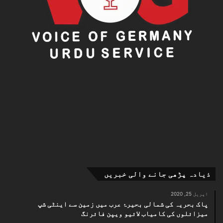
ذیادہ پڑھی جانے والی خبریں
اپریل 25, 2020
پاک بحریہ کی شمالی بحیرۂ عرب میں زمین سے اینٹی شپ
میزائلوں کی کامیاب لائیو ویپن فائرنگ