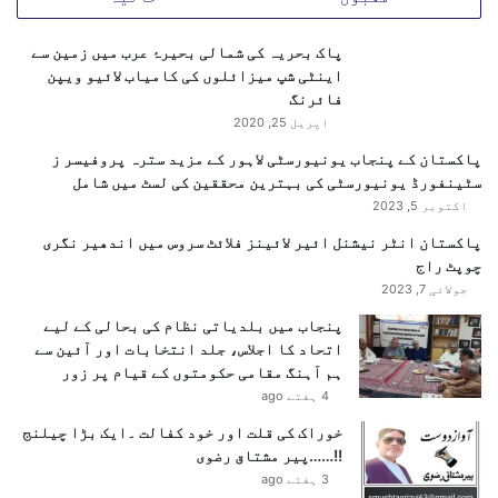
پاک بحریہ کی شمالی بحیرۂ عرب میں زمین سے
اینٹی شپ میزائلوں کی کامیاب لائیو ویپن
فائرنگ
اپریل 25, 2020
پاکستان کے پنجاب یونیورسٹی لاہور کے مزید سترہ پروفیسر ز
سٹینفورڈ یونیورسٹی کی بہترین محققین کی لسٹ میں شامل
اکتوبر 5, 2023
پاکستان انٹر نیشنل ائیر لائینز فلائٹ سروس میں اندھیر نگری
چوپٹ راج
جولائی 7, 2023
پنجاب میں بلدیاتی نظام کی بحالی کے لیے
اتحاد کا اجلاس، جلد انتخابات اور آئین سے
ہم آہنگ مقامی حکومتوں کے قیام پر زور
4 ہفتے ago
خوراک کی قلت اور خود کفالت ۔ایک بڑا چیلنج
!!……پیر مشتاق رضوی
3 ہفتے ago