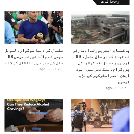
رجحانات
پاکستان ایئرپورٹس اتھارٹی
فٹبال کی دنیا سوگوار، لیونل
کے قیام کے دو سال مکمل، 69
میسی کے والد خورخے میسی 68
ارب روپے سے زائد ترقیاتی
سال کی عمر میں انتقال کر گئے
پروگرام، ملک بھر میں ایوی
7 گھنٹے ago
ایشن انفراسٹرکچر کی بڑی
توسیع
7 گھنٹے ago