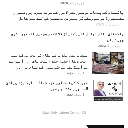
اپریل 25, 2020
پاکستان کے پنجاب یونیورسٹی لاہور کے مزید سترہ پروفیسر ز
سٹینفورڈ یونیورسٹی کی بہترین محققین کی لسٹ میں شامل
اکتوبر 5, 2023
پاکستان انٹر نیشنل ائیر لائینز فلائٹ سروس میں اندھیر نگری
چوپٹ راج
جولائی 7, 2023
پنجاب میں بلدیاتی نظام کی بحالی کے لیے
اتحاد کا اجلاس، جلد انتخابات اور آئین سے
ہم آہنگ مقامی حکومتوں کے قیام پر زور
4 ہفتے ago
خوراک کی قلت اور خود کفالت ۔ایک بڑا چیلنج
!!……پیر مشتاق رضوی
3 ہفتے ago
Liqui Moly Lahore German Oil