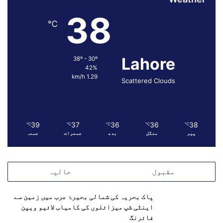
38
℃
Lahore
38º - 30º
42%
1.29 km/h
Scattered Clouds
39
37
36
36
38
℃
℃
℃
℃
℃
پیر
منگل
بدھ
جمعرات
جمعہ
مقبول
حالیہ
پاک بحریہ کی شمالی بحیرۂ عرب میں زمین سے
اینٹی شپ میزائلوں کی کامیاب لائیو ویپن
فائرنگ