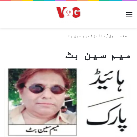
مینو
صفحہ اول
/
کالمز
/
میم سین بٹ
میم سین بٹ