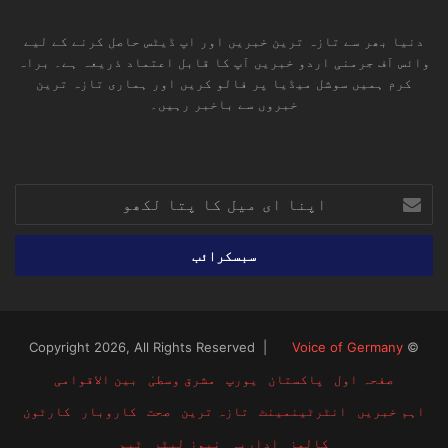
دنیا بھر سے تازہ ترین خبریں اور اپ ڈیٹس حاصل کرنے کے لیے
وائس آف جرمنی اردو خبریں آپ کا قابل اعتماد ذریعہ ہے۔ براہ
کرم ہمیں سوشل میڈیا پر فالو کریں اور ہماری تازہ ترین
خبروں سے باخبر رہیں۔
RSS
TikTok
Instagram
YouTube
LinkedIn
Facebook
X
اپنا
ای
میل
کا
پتا
لکھو
Voice of Germany
© Copyright 2026, All Rights Reserved |
صفحہ اول
پاکستان
یورپ
مشرق وسطیٰ
بین الاقوامی
اہم خبریں
انٹرٹینمینٹ
تازہ ترین
صحت
کاروبار
کارٹون
کالمز
اداریہ
نیوز لیٹر
ٹیم