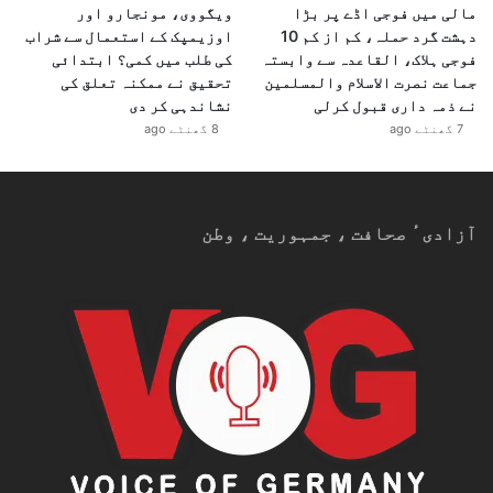
مالی میں فوجی اڈے پر بڑا
ویگووی، مونجارو اور
دہشت گرد حملہ، کم از کم 10
اوزیمپک کے استعمال سے شراب
فوجی ہلاک، القاعدہ سے وابستہ
کی طلب میں کمی؟ ابتدائی
جماعت نصرت الاسلام والمسلمین
تحقیق نے ممکنہ تعلق کی
نے ذمہ داری قبول کرلی
نشاندہی کر دی
7 گھنٹے ago
8 گھنٹے ago
آزادیٴ صحافت ، جمہوریت ، وطن