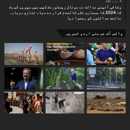
4 ہفتے ago
وفاقی آئینی عدالت نے مونال ریسٹورنٹ کیس میں سپریم کورٹ
کا 2024 کا مسماری حکم کالعدم قرار دے دیا، تنازع دوبارہ
ماتحت عدالتوں کو بھجوا دیا
وائس آف جرمنی اردو خبریں