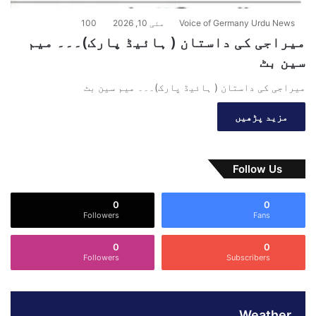
Voice of Germany Urdu News
مئی 10, 2026
100
میراجی کی داستان ( ہائیڈ پارک)۔۔۔ میم
سین بٹ
میراجی کی داستان ( ہائیڈ پارک)۔۔۔ میم سین بٹ
مزید پڑھیں
Follow Us
0
0
Followers
Fans
0
0
Followers
Subscribers
Weather