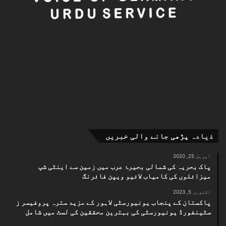
ذیادہ پڑھی جانے والی خبریں
اپریل 25, 2020
پاک بحریہ کی شمالی بحیرۂ عرب میں زمین سے اینٹی شپ
میزائلوں کی کامیاب لائیو ویپن فائرنگ
اکتوبر 5, 2023
پاکستان کے پنجاب یونیورسٹی لاہور کے مزید سترہ پروفیسر ز
سٹینفورڈ یونیورسٹی کی بہترین محققین کی لسٹ میں شامل