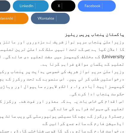
n
LinkedIn
X
Facebook
d
lassniki
VKontakte
a
n
e
پاکستان پنجاب پریس ریلیز
m
وزیراعلیٰ پنجاب مریم نواز شریف نے مزدوروں اور مائنز و
a
i
University) کے مختلف کیمپسز میں مفت تعلیم دی جائے
l
تعلیم کے یکساں مواقع فراہم کرنا ہے۔
وزیراعلیٰ مریم نواز شریف کی خصوصی ہدایت پر پنجاب ورکر
درخواستیں طلب کر لی ہیں۔ اس منصوبے کے تحت ورکرز کے بچ
کیمپسز ایبٹ آباد، واہ، اٹک، لاہور، ساہیوال اور وہاڑی 
حکومت پنجاب ادا کرے گی۔
اس اقدام کی خاص بات یہ ہے کہ معذور اور فوت شدہ ورکرز 
تعلیم کی سہولت فراہم کی جائے گی۔
رجسٹرڈ ورکرز کے بچے کامسیٹس یونیورسٹی کی ویب سائٹ پر 
ایڈمیشن فارم کے ساتھ جمع کرائیں گے
درخواست فارم کے ساتھ ورکر کا قومی شناختی کارڈ، رجسٹر