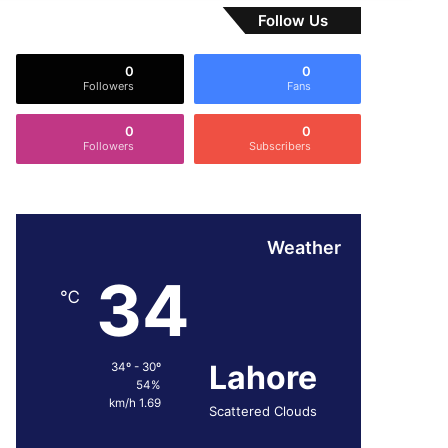
Follow Us
0
0
Followers
Fans
0
0
Followers
Subscribers
Weather
34
℃
Lahore
34º - 30º
54%
1.69 km/h
Scattered Clouds