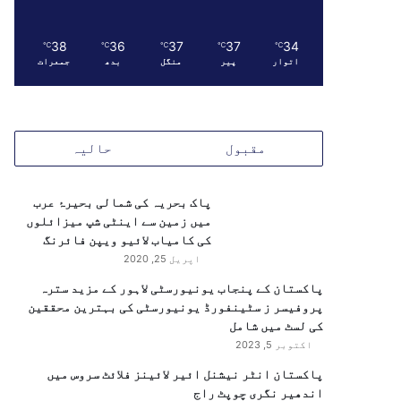
38
36
37
37
34
℃
℃
℃
℃
℃
اتوار
پیر
منگل
بدھ
جمعرات
مقبول
حالیہ
پاک بحریہ کی شمالی بحیرۂ عرب
میں زمین سے اینٹی شپ میزائلوں
کی کامیاب لائیو ویپن فائرنگ
اپریل 25, 2020
پاکستان کے پنجاب یونیورسٹی لاہور کے مزید سترہ
پروفیسر ز سٹینفورڈ یونیورسٹی کی بہترین محققین
کی لسٹ میں شامل
اکتوبر 5, 2023
پاکستان انٹر نیشنل ائیر لائینز فلائٹ سروس میں
اندھیر نگری چوپٹ راج