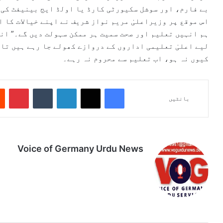
بے فارم، اور سوشل سکیورٹی کارڈ یا اولڈ ایج بینیفٹ کی 
اس موقع پر وزیراعلیٰ مریم نواز شریف نے اپنے خیالات کا 
ہم انہیں تعلیم اور صحت سمیت ہر ممکن سہولت دیں گے۔” انہ
لیے اعلیٰ تعلیمی اداروں کے دروازے کھولے جا رہے ہیں تاک
کیوں نہ ہو، اب تعلیم سے محروم نہ رہے۔
Pinterest
Tumblr
LinkedIn
X
Facebook
بانٹیں
Voice of Germany Urdu News
Tik
Ins
Yo
Lin
Fa
We
To
tag
uT
ke
ce
bsi
k
ra
ub
dIn
bo
te
m
e
ok