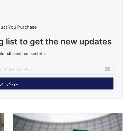
duct You Purchase
g list to get the new updates!
or sit amet, consectetur.
ا
پ
ن
ا
ا
ی
م
ی
ل
ا
پ
ک
ی
ا
ا
ر
ک