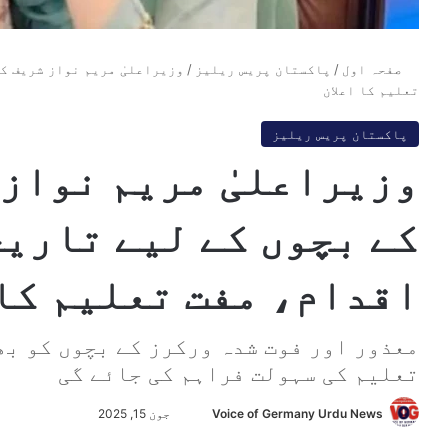
صفحہ اول
/
پاکستان پریس ریلیز
/
وزیراعلیٰ مریم نواز شریف ک
تعلیم کا اعلان
پاکستان پریس ریلیز
وزیراعلیٰ مریم نواز
کے بچوں کے لیے تاری
اقدام، مفت تعلیم کا 
معذور اور فوت شدہ ورکرز کے بچوں کو ب
تعلیم کی سہولت فراہم کی جائے گی
Voice of Germany Urdu News
S
جون 15, 2025
e