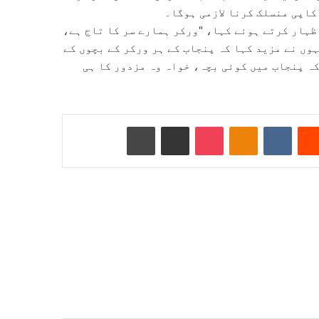
کاپی منسلک کرنا لازمی ہوگا۔
اظہار کرتے ہوئے کہا، "ورکر ہمارے سر کا تاج ہے،
وں نے مزید کہا کہ پنجاب کے ہر ورکر کے بچوں کے
ہ پنجاب میں کوئی بچہ، خواہ وہ مزدور کا ہی
Reddit
VKontakte
Odnoklassniki
Pocket
ای میل کے ذریعے شیئر کریں
پرنٹ کریں