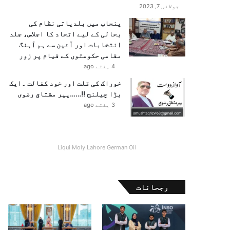
جولائی 7, 2023
پنجاب میں بلدیاتی نظام کی
بحالی کے لیے اتحاد کا اجلاس، جلد
انتخابات اور آئین سے ہم آہنگ
مقامی حکومتوں کے قیام پر زور
4 ہفتے ago
خوراک کی قلت اور خود کفالت ۔ایک
بڑا چیلنج !!……پیر مشتاق رضوی
3 ہفتے ago
Liqui Moly Lahore German Oil
رجحانات