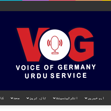
اہم خبریں
انٹرٹینمینٹ
تازہ ترین
صحت
کا