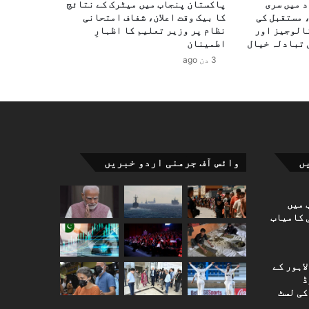
د میں سری
پاکستان پنجاب میں میٹرک کے نتائج
 مستقبل کی
کا بیک وقت اعلان، شفاف امتحانی
الوجیز اور
نظام پر وزیر تعلیم کا اظہارِ
 تبادلہ خیال
اطمینان
3 دن ago
ں
وائس آف جرمنی اردو خبریں
 میں
 کامیاب
اہور کے
ڈ
کی لسٹ