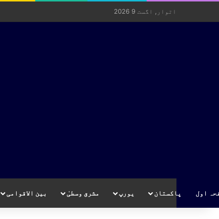
اتوار, اگست 9 2026
حہ اول
پاکستان
یورپ
مشرق وسطیٰ
بین الاقوامی