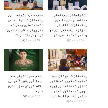
انٹرنیشنل نیوکلیئر
سعودی عرب، ترکیہ اور
سائنس اولمپیاڈ میں
پاکستان کا نیا دفاعی
پاکستان کا شاندار
اتحاد: مشرقِ وسطیٰ کے
اعزاز، ایک طلائی اور دو
سکیورٹی منظرنامے میں
چاندی کے تمغے جیت لیے
کیا بدل سکتا ہے؟
15 گھنٹے ago
16 گھنٹے ago
پاکستان کا سوڈان میں
ہنگو میں انٹیلی جنس
تعلیم کے فوری تحفظ اور
بیسڈ آپریشن، 7 خوارج
تنازع کے خاتمے پر زور،
ہلاک، کیپٹن حمزہ اکرم
بچوں کے مستقبل کے لیے
شہید
عالمی اقدام کا مطالبہ
17 گھنٹے ago
16 گھنٹے ago