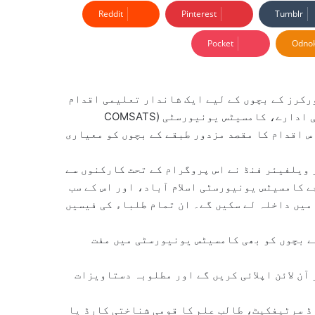
Reddit
Pinterest
Tumblr
Pocket
Odnok
رکرز کے بچوں کے لیے ایک شاندار تعلیمی اقدام
کا اعلان کیا ہے جس کے تحت انہیں ملک کے اعلیٰ ترین تعلیمی ادارے، کامسیٹس یونیورسٹی (COMSATS
 گی۔ اس اقدام کا مقصد مزدور طبقے کے بچوں کو معیاری
 ویلفیئر فنڈ نے اس پروگرام کے تحت کارکنوں سے
ے کامسیٹس یونیورسٹی اسلام آباد، اور اس کے سب
میں داخلہ لے سکیں گے۔ ان تمام طلباء کی فیسیں
کے بچوں کو بھی کامسیٹس یونیورسٹی میں مفت
آن لائن اپلائی کریں گے اور مطلوبہ دستاویزات
ڈ سرٹیفکیٹ، طالب علم کا قومی شناختی کارڈ یا