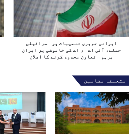
پ
ا
س
ت
ن
ت
ا
ی
ا
ل
ج
ن
ک
و
ڈ
ھ
ہ
ی
و
ر
ایرانی جوہری تنصیبات پر اسرائیلی
ج
ی
ی
حملے، آئی اے ای اے کی خاموشی پر ایران
ت
ٹ
برہم – تعاون محدود کرنے کا اعلان
ن
ل
ص
م
ی
ع
متعلقہ مضامین
ب
ی
ا
ش
ت
ت
پ
م
ر
ی
ا
ں
س
ج
ر
د
ا
ت