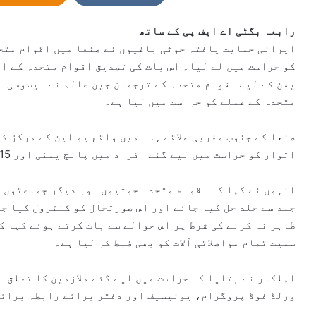
n
e
رابعہ بگٹی
اے ایف پی کے ساتھ
m
ایرانی حمایت یافتہ حوثی باغیوں نے صنعا میں اقوام متحد
a
کو حراست میں لے لیا۔ اس بات کی تصدیق اقوام متحدہ کے ای
i
یمن کے لیے اقوام متحدہ کے ترجمان جین عالم نے ایسوسی ا
l
متحدہ کے عملے کو حراست میں لیا ہے۔
صنعا کے جنوب مغربی علاقے ہدہ میں واقع یو این کے مرکز کی
اتوار کو حراست میں لیے گئے افراد میں پانچ یمنی اور 15 بین الاقوامی عملہ شامل ہے۔
انہوں نے کہا کہ اقوام متحدہ حوثیوں اور دیگر جماعتوں س
جلد سے جلد حل کیا جائے اور اس صورتحال کو کنٹرول کیا ج
ظاہر نہ کرنے کی شرط پر اس حوالے سے بات کرتے ہوئے کہا ک
سمیت تمام مواصلاتی آلات کو بھی ضبط کر لیا ہے۔
اہلکار نے بتایا کہ حراست میں لیے گئے ملازمین کا تعلق ا
ورلڈ فوڈ پروگرام، یونیسیف اور دفتر برائے رابطہ برائے