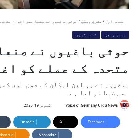
صفحہ اول
/
مشرق وسطیٰ
/
حوثی باغیوں نے صنعا میں اقوام متحدہ 
مشرق وسطیٰ
تازہ ترین
حوثی باغیوں نے صنعا
متحدہ کے عملے کو اغو
باغیوں نے یو این ارکان کے فون اور کمپی
بھی ضبط کر لیا ہے۔
Voice of Germany Urdu News
S
اکتوبر 19, 2025
e
n
LinkedIn
X
Facebook
d
lassniki
VKontakte
a