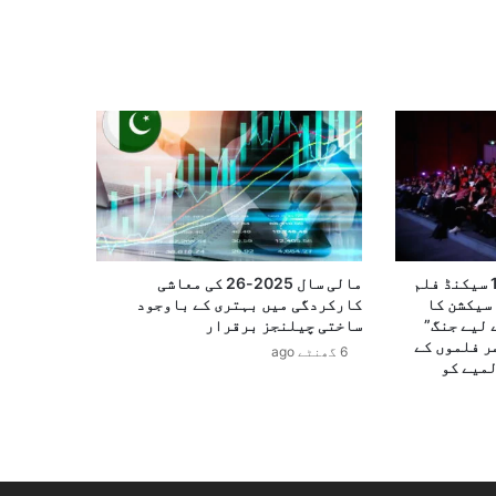
15ویں بین الاقوامی 100 سیکنڈ فلم
مالی سال 2025-26 کی معاشی
سیکشن کا
کارکردگی میں بہتری کے باوجود
 لیے جنگ”
ساختی چیلنجز برقرار
ر فلموں کے
6 گھنٹے ago
لمیے کو