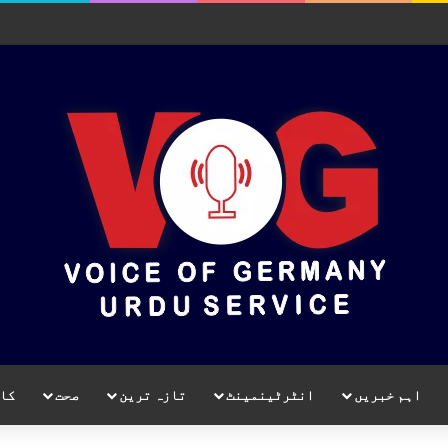
اہم خبریں
انٹرٹینمینٹ
تازہ ترین
صحت
کا