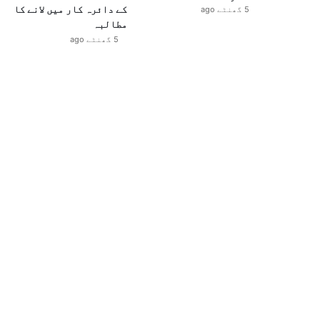
کے دائرہ کار میں لانے کا
5 گھنٹے ago
مطالبہ
5 گھنٹے ago