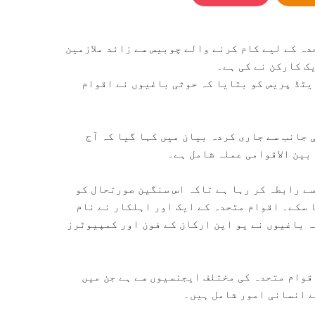
ہ کے لیے کام کرنے والے چوبیس سے زائد ملازمین
ک کارکن نے کی ہے۔
یٹڈ پریس کو بتایا کہ حوثی باغیوں نے اقوام
 جانب سے جاری کردہ بیان میں کہا گیا کہ آج
ے رابطہ کر رہا ہے تاکہ اس سنگین صورتحال کو
ا سکے۔ اقوام متحدہ کے ایک اور اہلکار نے نام
ہ باغیوں نے یو این ارکان کے فون اور کمپیوٹرز
قوام متحدہ کی مختلف ایجنسیوں سے ہے جن میں
 انسانی امور شامل ہیں۔