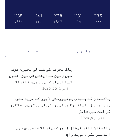
38
41
38
31
35
℃
℃
℃
℃
℃
جمعہ
ہفتہ
اتوار
پیر
منگل
مقبول
حالیہ
پاک بحریہ کی شمالی بحیرۂ عرب
میں زمین سے اینٹی شپ میزائلوں
کی کامیاب لائیو ویپن فائرنگ
اپریل 25, 2020
پاکستان کے پنجاب یونیورسٹی لاہور کے مزید سترہ
پروفیسر ز سٹینفورڈ یونیورسٹی کی بہترین محققین
کی لسٹ میں شامل
اکتوبر 5, 2023
پاکستان انٹر نیشنل ائیر لائینز فلائٹ سروس میں
اندھیر نگری چوپٹ راج