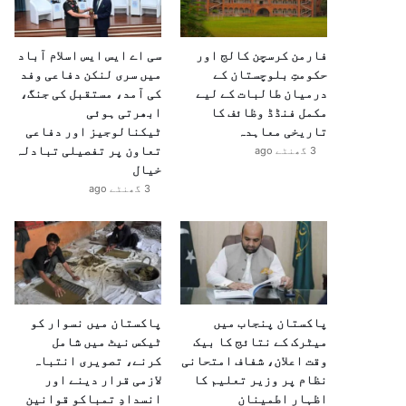
فارمن کرسچن کالج اور
سی اے ایس ایس اسلام آباد
حکومتِ بلوچستان کے
میں سری لنکن دفاعی وفد
درمیان طالبات کے لیے
کی آمد، مستقبل کی جنگ،
مکمل فنڈڈ وظائف کا
ابھرتی ہوئی
تاریخی معاہدہ
ٹیکنالوجیز اور دفاعی
تعاون پر تفصیلی تبادلہ
3 گھنٹے ago
خیال
3 گھنٹے ago
پاکستان پنجاب میں
پاکستان میں نسوار کو
میٹرک کے نتائج کا بیک
ٹیکس نیٹ میں شامل
وقت اعلان، شفاف امتحانی
کرنے، تصویری انتباہ
نظام پر وزیر تعلیم کا
لازمی قرار دینے اور
اظہارِ اطمینان
انسدادِ تمباکو قوانین