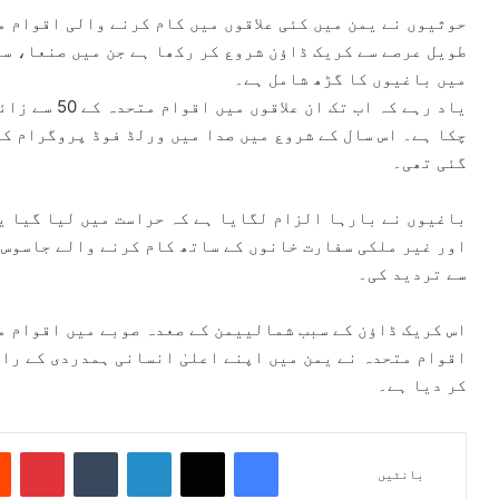
حوثیوں نے یمن میں کئی علاقوں میں کام کرنے والی اقوام م
طویل عرصے سے کریک ڈاؤن شروع کر رکھا ہے جن میں صنعا، س
میں باغیوں کا گڑھ شامل ہے۔
یاد رہے کہ اب
چکا ہے۔ اس سال کے شروع میں صدا میں ورلڈ فوڈ پروگرام کے
گئی تھی۔
باغیوں نے بارہا الزام لگایا ہے کہ حراست میں لیا گیا ی
اور غیر ملکی سفارت خانوں کے ساتھ کام کرنے والے جاسوس 
سے تردید کی۔
اس کریک ڈاؤن کے سبب شمالییمن کے صعدہ صوبے میں اقوام 
اقوام متحدہ نے یمن میں اپنے اعلیٰ انسانی ہمدردی کے را
کر دیا ہے۔
Pinterest
Tumblr
LinkedIn
X
Facebook
بانٹیں