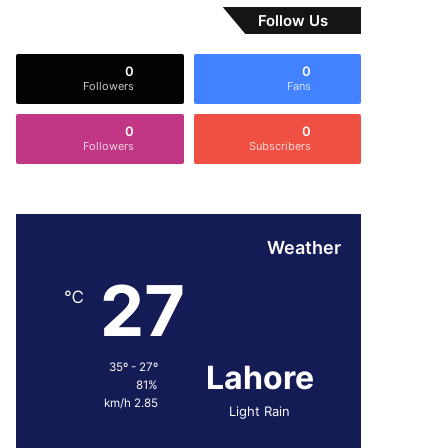
Follow Us
0
0
Followers
Fans
0
0
Followers
Subscribers
Weather
27
℃
Lahore
35º - 27º
81%
2.85 km/h
Light Rain