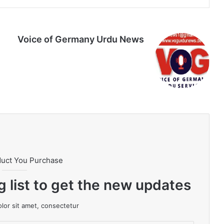
Voice of Germany Urdu News
Tik
Ins
Yo
Lin
Fa
We
To
tag
uT
ke
ce
bsi
k
ra
ub
dIn
bo
te
m
e
ok
duct You Purchase
g list to get the new updates!
or sit amet, consectetur.