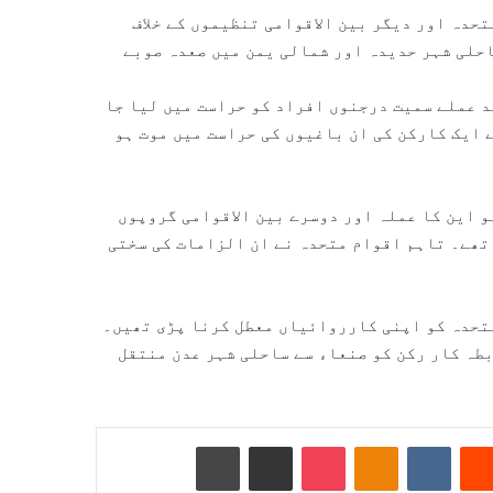
تحدہ اور دیگر بین الاقوامی تنظیموں کے خلاف
احلی شہر حدیدہ اور شمالی یمن میں صعدہ صوبے
 تک ان علاقوں میں اقوام متحدہ کے 50 سے زائد عملے سمیت درجنوں افراد کو حراست میں لیا جا
 ایک کارکن کی ان باغیوں کی حراست میں موت ہو
و این کا عملہ اور دوسرے بین الاقوامی گروپوں
تھے۔ تاہم اقوام متحدہ نے ان الزامات کی سختی
متحدہ کو اپنی کارروائیاں معطل کرنا پڑی تھیں۔
بطہ کار رکن کو صنعاء سے ساحلی شہر عدن منتقل
Reddit
VKontakte
Odnoklassniki
Pocket
ای میل کے ذریعے شیئر کریں
پرنٹ کریں