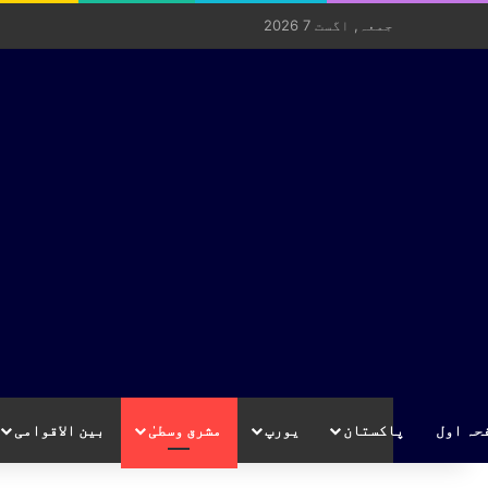
جمعہ, اگست 7 2026
حہ اول
پاکستان
یورپ
مشرق وسطیٰ
بین الاقوامی