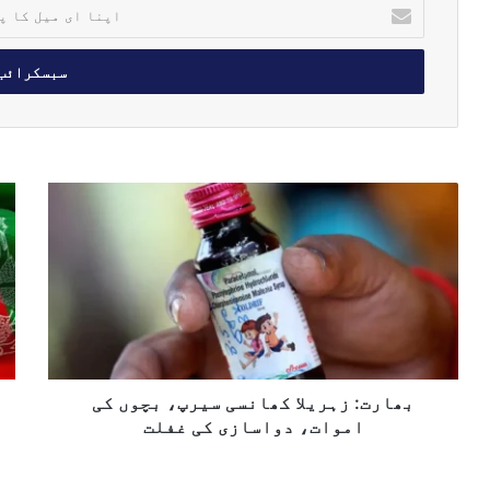
ا
پ
ن
ا
ا
ی
م
ی
ل
ب
پ
ک
ھ
ا
ا
ا
ک
پ
ر
س
ت
ت
ت
ا
:
ا
ل
ز
ن
ک
ہ
ا
ھ
ر
و
و
ی
بھارت: زہریلا کھانسی سیرپ، بچوں کی
ر
ل
ا
اموات، دواسازی کی غفلت
ا
ف
ک
غ