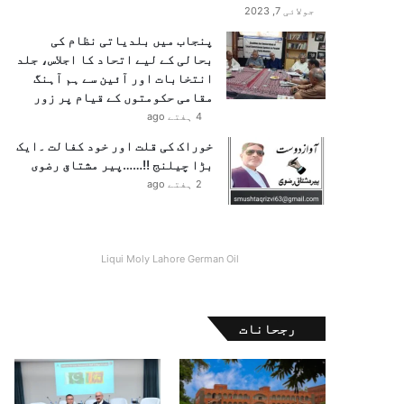
جولائی 7, 2023
پنجاب میں بلدیاتی نظام کی
بحالی کے لیے اتحاد کا اجلاس، جلد
انتخابات اور آئین سے ہم آہنگ
مقامی حکومتوں کے قیام پر زور
4 ہفتے ago
خوراک کی قلت اور خود کفالت ۔ایک
بڑا چیلنج !!……پیر مشتاق رضوی
2 ہفتے ago
Liqui Moly Lahore German Oil
رجحانات