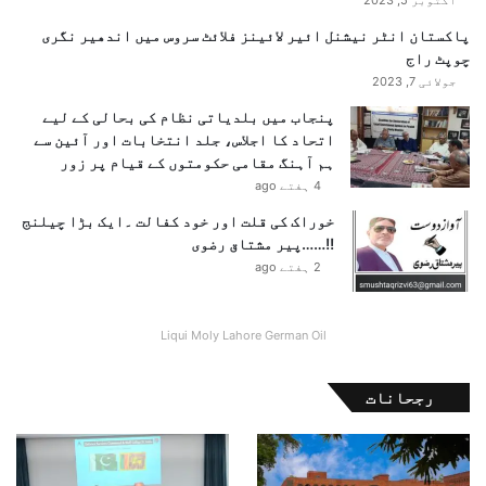
پاکستان انٹر نیشنل ائیر لائینز فلائٹ سروس میں اندھیر نگری
چوپٹ راج
جولائی 7, 2023
پنجاب میں بلدیاتی نظام کی بحالی کے لیے
اتحاد کا اجلاس، جلد انتخابات اور آئین سے
ہم آہنگ مقامی حکومتوں کے قیام پر زور
4 ہفتے ago
خوراک کی قلت اور خود کفالت ۔ایک بڑا چیلنج
!!……پیر مشتاق رضوی
2 ہفتے ago
Liqui Moly Lahore German Oil
رجحانات