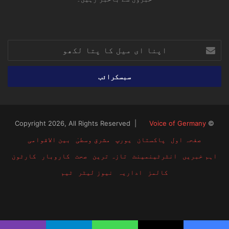
RSS
TikTok
Instagram
YouTube
LinkedIn
Facebook
X
اپنا
ای
میل
کا
پتا
لکھو
Voice of Germany
© Copyright 2026, All Rights Reserved |
صفحہ اول
پاکستان
یورپ
مشرق وسطیٰ
بین الاقوامی
اہم خبریں
انٹرٹینمینٹ
تازہ ترین
صحت
کاروبار
کارٹون
کالمز
اداریہ
نیوز لیٹر
ٹیم
RSS
TikTok
Instagram
YouTube
LinkedIn
Facebook
X