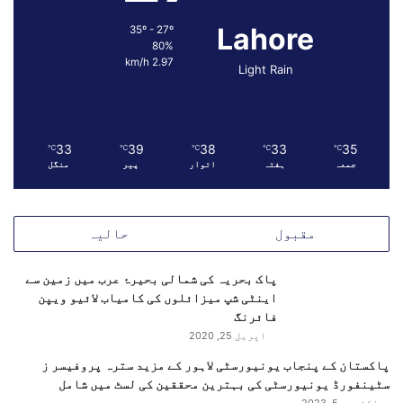
س
Lahore
35º - 27º
ت
80%
ا
2.97 km/h
Light Rain
ن
ی
و
ں
33
39
38
33
35
م
℃
℃
℃
℃
℃
جمعہ
ہفتہ
اتوار
پیر
منگل
ی
ں
ت
ش
مقبول
حالیہ
و
ی
پاک بحریہ کی شمالی بحیرۂ عرب میں زمین سے
ش
اینٹی شپ میزائلوں کی کامیاب لائیو ویپن
فائرنگ
اپریل 25, 2020
پاکستان کے پنجاب یونیورسٹی لاہور کے مزید سترہ پروفیسر ز
سٹینفورڈ یونیورسٹی کی بہترین محققین کی لسٹ میں شامل
اکتوبر 5, 2023