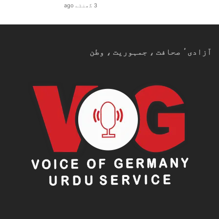
3 گھنٹے ago
آزادیٴ صحافت ، جمہوریت ، وطن