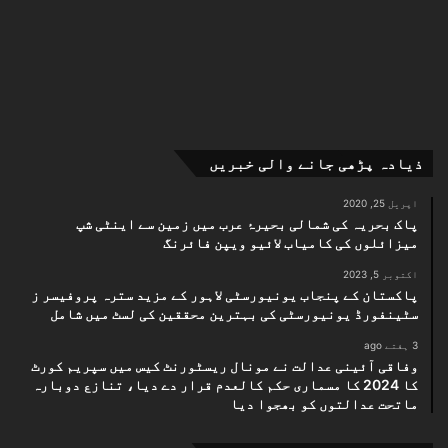
ذیادہ پڑھی جانے والی خبریں
اپریل 25, 2020
پاک بحریہ کی شمالی بحیرۂ عرب میں زمین سے اینٹی شپ
میزائلوں کی کامیاب لائیو ویپن فائرنگ
اکتوبر 5, 2023
پاکستان کے پنجاب یونیورسٹی لاہور کے مزید سترہ پروفیسر ز
سٹینفورڈ یونیورسٹی کی بہترین محققین کی لسٹ میں شامل
3 ہفتے ago
وفاقی آئینی عدالت نے مونال ریسٹورنٹ کیس میں سپریم کورٹ
کا 2024 کا مسماری حکم کالعدم قرار دے دیا، تنازع دوبارہ
ماتحت عدالتوں کو بھجوا دیا