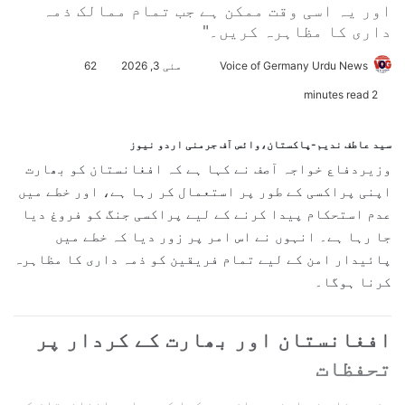
اور یہ اسی وقت ممکن ہے جب تمام ممالک ذمہ
داری کا مظاہرہ کریں۔"
Voice of Germany Urdu News
S
مئی 3, 2026
62
e
2 minutes read
n
d
سید عاطف ندیم-پاکستان،وائس آف جرمنی اردو نیوز
a
وزیردفاع
خواجہ آصف
نے کہا ہے کہ
افغانستان
کو
بھارت
n
اپنی پراکسی کے طور پر استعمال کر رہا ہے، اور خطے میں
e
عدم استحکام پیدا کرنے کے لیے پراکسی جنگ کو فروغ دیا
m
جا رہا ہے۔ انہوں نے اس امر پر زور دیا کہ خطے میں
a
پائیدار امن کے لیے تمام فریقین کو ذمہ داری کا مظاہرہ
i
کرنا ہوگا۔
l
افغانستان اور بھارت کے کردار پر
تحفظات