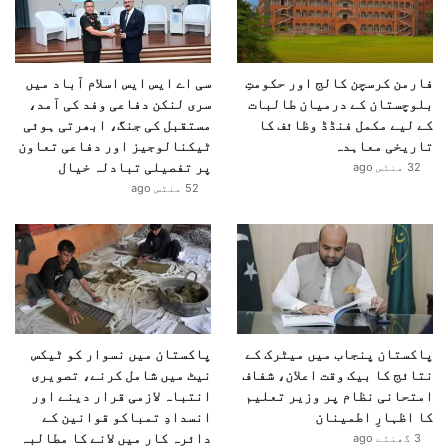
فارمن کرسچن کالج اور حکومتِ
سی اے ایس ایس اسلام آباد میں
بلوچستان کے درمیان طالبات
سری لنکن دفاعی وفد کی آمد،
کے لیے مکمل فنڈڈ وظائف کا
مستقبل کی جنگ، ابھرتی ہوئی
تاریخی معاہدہ
ٹیکنالوجیز اور دفاعی تعاون
پر تفصیلی تبادلہ خیال
32 منٹس ago
52 منٹس ago
پاکستان پنجاب میں میٹرک کے
پاکستان میں نسوار کو ٹیکس
نتائج کا بیک وقت اعلان، شفاف
نیٹ میں شامل کرنے، تصویری
امتحانی نظام پر وزیر تعلیم
انتباہ لازمی قرار دینے اور
کا اظہارِ اطمینان
انسدادِ تمباکو قوانین کے
دائرہ کار میں لانے کا مطالبہ
3 گھنٹے ago