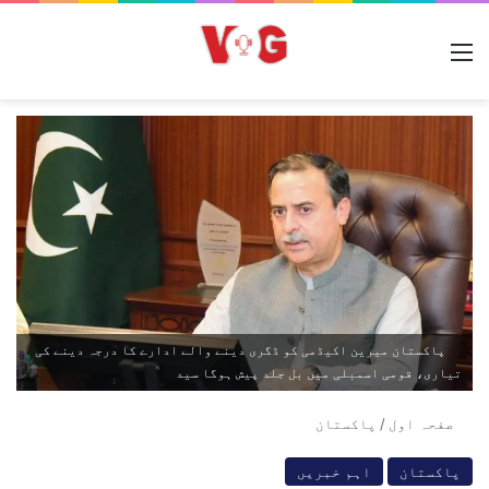
مینو
پاکستان میرین اکیڈمی کو ڈگری دینے والے ادارے کا درجہ دینے کی
تیاری، قومی اسمبلی میں بل جلد پیش ہوگا سید
صفحہ اول
/
پاکستان
پاکستان
اہم خبریں