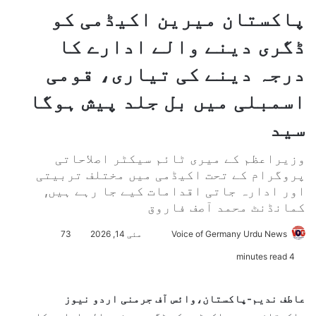
پاکستان میرین اکیڈمی کو
ڈگری دینے والے ادارے کا
درجہ دینے کی تیاری، قومی
اسمبلی میں بل جلد پیش ہوگا
سید
وزیراعظم کے میری ٹائم سیکٹر اصلاحاتی
پروگرام کے تحت اکیڈمی میں مختلف تربیتی
اور ادارہ جاتی اقدامات کیے جا رہے ہیں,
کمانڈنٹ محمد آصف فاروق
Voice of Germany Urdu News
S
مئی 14, 2026
73
e
4 minutes read
n
d
عاطف ندیم-پاکستان،وائس آف جرمنی اردو نیوز
a