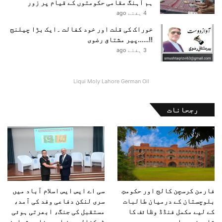
ہم آہنگ مقامی حکومتوں کے قیام پر زور
ن
4 ہفتے ago
ج
خوراک کی قلت اور خود کفالت ۔ایک بڑا چیلنج
!!……پیر مشتاق رضوی
3 ہفتے ago
Liqui Moly Lahore German Oil
رجحانات
فارمن کرسچن کالج اور حکومتِ
سی اے ایس ایس اسلام آباد میں
بلوچستان کے درمیان طالبات
سری لنکن دفاعی وفد کی آمد،
کے لیے مکمل فنڈڈ وظائف کا
مستقبل کی جنگ، ابھرتی ہوئی
تاریخی معاہدہ
ٹیکنالوجیز اور دفاعی تعاون