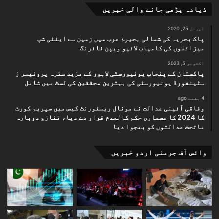
ذیادہ پڑھی جانے والی خبریں
اپریل 25, 2020
پاک بحریہ کی شمالی بحیرۂ عرب میں زمین سے اینٹی شپ
میزائلوں کی کامیاب لائیو ویپن فائرنگ
اکتوبر 5, 2023
پاکستان کے پنجاب یونیورسٹی لاہور کے مزید سترہ پروفیسر ز
سٹینفورڈ یونیورسٹی کی بہترین محققین کی لسٹ میں شامل
4 ہفتے ago
وفاقی آئینی عدالت نے مونال ریسٹورنٹ کیس میں سپریم کورٹ
کا 2024 کا مسماری حکم کالعدم قرار دے دیا، تنازع دوبارہ
ماتحت عدالتوں کو بھجوا دیا
وائس آف جرمنی اردو خبریں