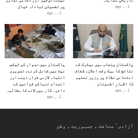
پر تفصیلی تبادلہ خیال
2 دن ago
2 دن ago
پاکستان پنجاب میں میٹرک کے
پاکستان میں نسوار کو ٹیکس
نتائج کا بیک وقت اعلان، شفاف
نیٹ میں شامل کرنے، تصویری
امتحانی نظام پر وزیر تعلیم
انتباہ لازمی قرار دینے اور
کا اظہارِ اطمینان
انسدادِ تمباکو قوانین کے
دائرہ کار میں لانے کا مطالبہ
2 دن ago
2 دن ago
آزادیٴ صحافت ، جمہوریت ، وطن