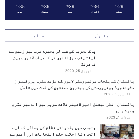
ت
35
39
39
36
29
ل
℃
℃
℃
℃
℃
ا
ہفتہ
اتوار
پیر
منگل
بدھ
م
ر
ی
ڑ
س
ک
مقبول
حالیہ
ی
و
پاک بحریہ کی شمالی بحیرۂ عرب میں زمین سے
ر
اینٹی شپ میزائلوں کی کامیاب لائیو ویپن
ٹ
فائرنگ
ی
اپریل 25, 2020
ک
ی
پاکستان کے پنجاب یونیورسٹی لاہور کے مزید سترہ پروفیسر ز
ل
سٹینفورڈ یونیورسٹی کی بہترین محققین کی لسٹ میں شامل
ئ
اکتوبر 5, 2023
ے
پاکستان انٹر نیشنل ائیر لائینز فلائٹ سروس میں اندھیر نگری
ن
چوپٹ راج
ی
ا
جولائی 7, 2023
چ
پنجاب میں بلدیاتی نظام کی بحالی کے لیے
ی
اتحاد کا اجلاس، جلد انتخابات اور آئین سے
ل