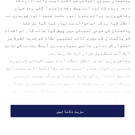
پاکستان میرین اکیڈمی کو ڈگری دینے والے ادارے کا
n
درجہ دینے کے لیے اہم پیش رفت سامنے آ گئی ہے، جہاں
e
وفاقی وزیر برائے بحری امور محمد جنید انور چوہدری نے
m
اعلان کیا ہے کہ اس حوالے سے تیار کیا گیا بل جلد
a
پاکستان کی قومی اسمبلی میں پیش کیا جائے گا۔ اس اقدام
i
l
کو پاکستان کے میری ٹائم تعلیمی نظام کو جدید خطوط پر
استوار کرنے اور عالمی معیار سے ہم آہنگ بنانے کی جانب
ایک اہم سنگِ میل قرار دیا جا رہا ہے۔
وفاقی وزیر نے یہ اعلان اسلام آباد میں اکیڈمی کے دورے
کے دوران کیا، جہاں انہیں قائم مقام کمانڈنٹ محمد آصف
فاروق نے ادارے کی جاری ترقیاتی سرگرمیوں، تربیتی
پروگرامز اور مستقبل کے منصوبوں پر تفصیلی بریفنگ
دی۔ اس موقع پر وزیر بحری امور نے کہا کہ پاکستان کے
میری ٹائم سیکٹر کی تیز رفتار ترقی کے لیے جدید تعلیمی
اور پیشہ ورانہ تربیتی اداروں کا قیام ناگزیر ہے، اور
مزید دکھائیں
اسی وژن کے تحت پاکستان میرین اکیڈمی کو مکمل ڈگری
ایوارڈنگ انسٹیٹیوشن بنانے کی تیاری کی جا رہی ہے۔
وفاقی وزیر نے بتایا کہ اس مجوزہ اپ گریڈیشن کے حوالے