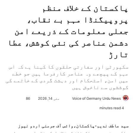
پاکستان کے خلاف منظم
پروپیگنڈا مہم بے نقاب،
جعلی معلومات کے ذریعے امن
دشمن عناصر کی نئی کوشش، عطا
تارڑ
سکیورٹی اور سفارتی حلقوں کا کہنا ہے کہ اس
مہم کے پیچھے وہ عناصر کارفرما ہیں جو خطے
میں امن، استحکام اور دہشت گردی کے خاتمے کی
کوششوں سے ناخوش ہیں
Voice of Germany Urdu News
S
مئی 14, 2026
86
e
4 minutes read
n
d
سید عاطف ندیم-پاکستان،وائس آف جرمنی اردو نیوز
a