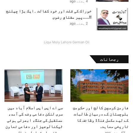
4 ہفتے ago
خوراک کی قلت اور خود کفالت ۔ایک بڑا چیلنج
!!……پیر مشتاق رضوی
2 ہفتے ago
Liqui Moly Lahore German Oil
رجحانات
فارمن کرسچن کالج اور حکومتِ
سی اے ایس ایس اسلام آباد میں
بلوچستان کے درمیان طالبات
سری لنکن دفاعی وفد کی آمد،
کے لیے مکمل فنڈڈ وظائف کا
مستقبل کی جنگ، ابھرتی ہوئی
تاریخی معاہدہ
ٹیکنالوجیز اور دفاعی تعاون
پر تفصیلی تبادلہ خیال
43 منٹس ago