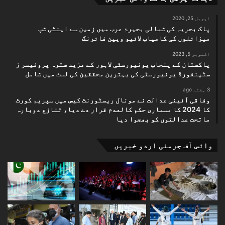
اپریل 25, 2020
پاک بحریہ کی شمالی بحیرۂ عرب میں زمین سے اینٹی شپ
میزائلوں کی کامیاب لائیو ویپن فائرنگ
اکتوبر 5, 2023
پاکستان کے پنجاب یونیورسٹی لاہور کے مزید سترہ پروفیسر ز
سٹینفورڈ یونیورسٹی کی بہترین محققین کی لسٹ میں شامل
3 ہفتے ago
وفاقی آئینی عدالت نے مونال ریسٹورنٹ کیس میں سپریم کورٹ
کا 2024 کا مسماری حکم کالعدم قرار دے دیا، تنازع دوبارہ
ماتحت عدالتوں کو بھجوا دیا
وائس آف جرمنی اردو خبریں