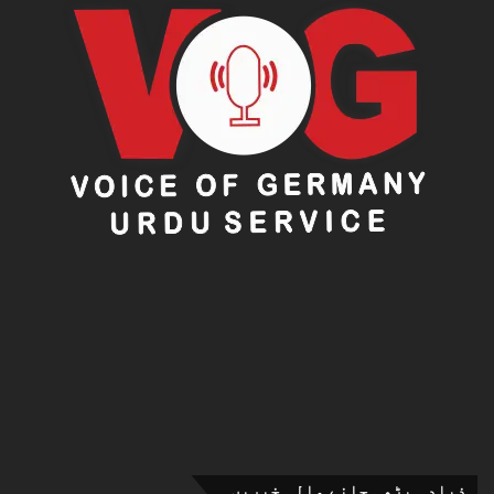
ذیادہ پڑھی جانے والی خبریں