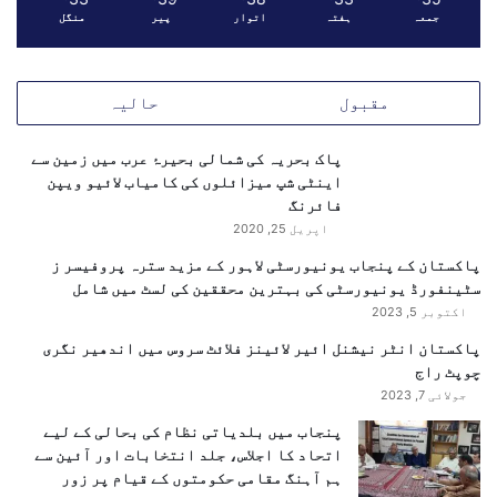
جمعہ
ہفتہ
اتوار
پیر
منگل
ں
ب
ل
ج
مقبول
حالیہ
ل
د
پاک بحریہ کی شمالی بحیرۂ عرب میں زمین سے
پ
اینٹی شپ میزائلوں کی کامیاب لائیو ویپن
ی
فائرنگ
ش
اپریل 25, 2020
ہ
و
پاکستان کے پنجاب یونیورسٹی لاہور کے مزید سترہ پروفیسر ز
گ
سٹینفورڈ یونیورسٹی کی بہترین محققین کی لسٹ میں شامل
ا
اکتوبر 5, 2023
س
پاکستان انٹر نیشنل ائیر لائینز فلائٹ سروس میں اندھیر نگری
ی
چوپٹ راج
د
جولائی 7, 2023
پنجاب میں بلدیاتی نظام کی بحالی کے لیے
اتحاد کا اجلاس، جلد انتخابات اور آئین سے
ہم آہنگ مقامی حکومتوں کے قیام پر زور