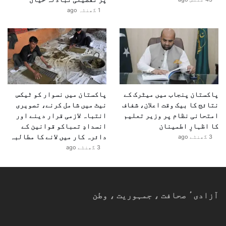
1 گھنٹہ ago
پاکستان پنجاب میں میٹرک کے
پاکستان میں نسوار کو ٹیکس
نتائج کا بیک وقت اعلان، شفاف
نیٹ میں شامل کرنے، تصویری
امتحانی نظام پر وزیر تعلیم
انتباہ لازمی قرار دینے اور
کا اظہارِ اطمینان
انسدادِ تمباکو قوانین کے
دائرہ کار میں لانے کا مطالبہ
3 گھنٹے ago
3 گھنٹے ago
آزادیٴ صحافت ، جمہوریت ، وطن