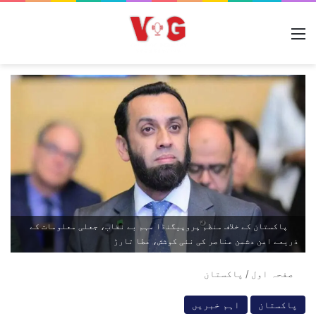
مینو
پاکستان کے خلاف منظم پروپیگنڈا مہم بے نقاب، جعلی معلومات کے
ذریعے امن دشمن عناصر کی نئی کوشش، عطا تارڑ
صفحہ اول
/
پاکستان
پاکستان
اہم خبریں