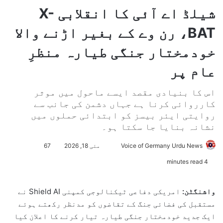
شیلڈ اے آئی کا انقلابی X-
BAT، رن وے کے بغیر اڑنے والا
خودمختار جنگی طیارہ منظرِ
عام پر
اس کا بنیادی مقصد ایسے ماحول میں موثر
کارروائی کرنا ہے جہاں دشمن کی جانب سے
روایتی ایئر بیسز کو ابتدائی حملوں میں
نشانہ بنایا جا سکتا ہو۔
Voice of Germany Urdu News
S
مئی 18, 2026
67
e
4 minutes read
n
d
واشنگٹن:
امریکی دفاعی ٹیکنالوجی کمپنی
Shield AI
نے
a
مستقبل کی فضائی جنگ کے تقاضوں کو مدنظر رکھتے ہوئے
n
ایک جدید خودمختار جنگی طیارہ تیار کرنے کا اعلان کیا
e