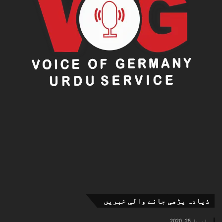
یہ طیارہ اندرونی اور بیرونی دونوں انداز میں ہتھیار
لے جانے کی صلاحیت رکھتا ہے، جن میں ممکنہ طور پر:
ہوا سے ہوا میں مار کرنے والے میزائل
پریسیژن گائیڈڈ بم
اسمارٹ اسٹرائیک ہتھیار
نگرانی کے سینسرز اور الیکٹرانک وارفیئر سسٹمز
ذیادہ پڑھی جانے والی خبریں
شامل کیے جا سکتے ہیں۔
اپریل 25, 2020