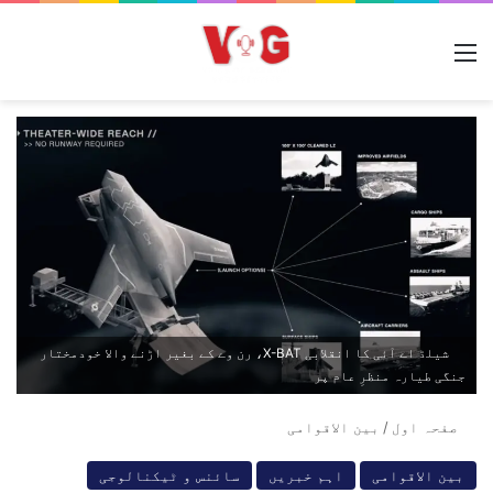
مینو
شیلڈ اے آئی کا انقلابی X-BAT، رن وے کے بغیر اڑنے والا خودمختار
جنگی طیارہ منظرِ عام پر
صفحہ اول
/
بین الاقوامی
بین الاقوامی
اہم خبریں
سائنس و ٹیکنالوجی