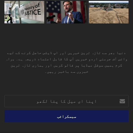
اگر X-BAT اپنی آزمائشی اور آپریشنل مراحل میں
کامیاب رہتا ہے تو یہ آنے والے برسوں میں عالمی فضائی
جنگی حکمت عملی کا ایک اہم حصہ بن سکتا ہے۔
دنیا بھر سے تازہ ترین خبریں اور اپ ڈیٹس حاصل کرنے کے لیے
وائس آف جرمنی اردو خبریں آپ کا قابل اعتماد ذریعہ ہے۔ براہ
کرم ہمیں سوشل میڈیا پر فالو کریں اور ہماری تازہ ترین
خبروں سے باخبر رہیں۔
RSS
TikTok
Instagram
YouTube
LinkedIn
Facebook
X
اپنا
ای
میل
کا
پتا
لکھو